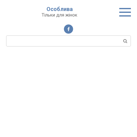
Перейти
Особлива
до
Тільки для жінок
вмісту
Пошук: