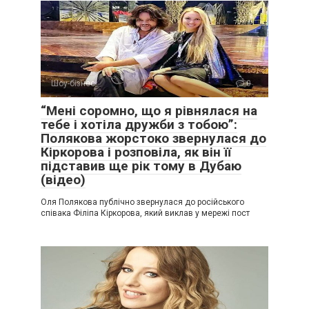
Шоу-бізнес
0
“Мені соромно, що я рівнялася на
тебе і хотіла дружби з тобою”:
Полякова жорстоко звернулася до
Кіркорова і розповіла, як він її
підставив ще рік тому в Дубаю
(відео)
Оля Полякова публічно звернулася до російського
співака Філіпа Кіркорова, який виклав у мережі пост