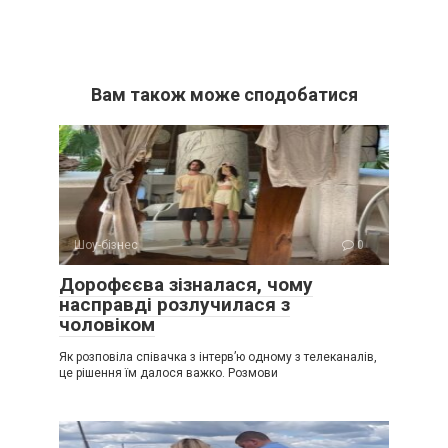
Вам також може сподобатися
Шоу-бізнес
0
Дорофєєва зізналася, чому
насправді розлучилася з
чоловіком
Як розповіла співачка з інтерв’ю одному з телеканалів,
це рішення їм далося важко. Розмови