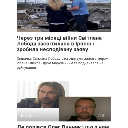
Шоу-бізнес
0
Через три місяці війни Світлана
Лобода засвітилася в Ірпені і
зробила несподівану заяву
Співачка Світлана Лобода сьогодні зустрілася з мером
Ірпеня Олександром Маркушиним та подивилася на
руйнування,
Шоу-бізнес
0
Де подівся Олег Винник і що з ним