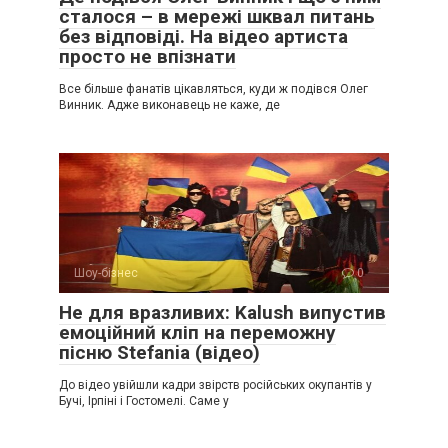
сталося – в мережі шквал питань
без відповіді. На відео артиста
просто не впізнати
Все більше фанатів цікавляться, куди ж подівся Олег
Винник. Адже виконавець не каже, де
Шоу-бізнес
0
Не для вразливих: Kalush випустив
емоційний кліп на переможну
пісню Stefania (відео)
До відео увійшли кадри звірств російських окупантів у
Бучі, Ірпіні і Гостомелі. Саме у