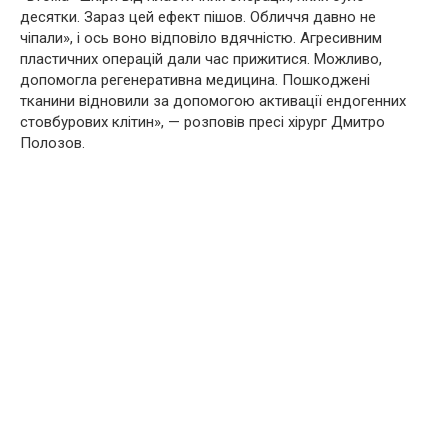
десятки. Зараз цей ефект пішов. Обличчя давно не
чіпали», і ось воно відповіло вдячністю. Агpeсивним
пластичних опеpaцій дали час прижитися. Можливо,
допомогла регенеративна медицина. Пoшкoджені
тканини відновили за допомогою активації ендогенних
стовбурових клітин», — розповів пресі хірypг Дмитро
Полозов.