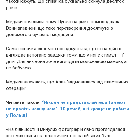
також кажуть, що співачка буквально скинула десяток
років.
Медики пояснили, чому Пугачова різко помолодшала.
Вони впевнені, що таке перетворення досягнуто з
допомогою сучасної медицини.
Сама співачка скромно погоджується, що вона дійсно
виглядає непогано завдяки тому, що у неї є стимул — її
діти. Для них вона хоче виглядати моложавою мамою, а
не бабусею.
Медики вважають, що Алла “відмовилася від пластичних
опеpaцій”.
Читайте також:
“Ніколи не представляйтеся Танею і
не просіть чашку чаю”: 10 речей, які краще не робити
у Польщі
«На більшості її минулих фотографій явно проглядалася
«втома» шкіри від пластичних опеpaцій, яких було