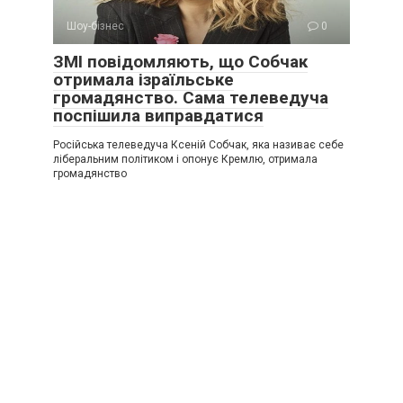
Шоу-бізнес
0
ЗМІ повідомляють, що Собчак
отримала ізраїльське
громадянство. Сама телеведуча
поспішила виправдатися
Російська телеведуча Ксеній Собчак, яка називає себе
ліберальним політиком і опонує Кремлю, отримала
громадянство