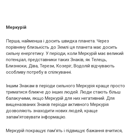
Меркурій
Перша, найменша і досить швидка планета. Через
порівняну близькість до Землі ця планета має досить
сильну енергетику. У періоди, коли Меркурій має великий
потенціал, представники таких Знаків, як Телець,
Близнюки, Діва, Терези, Козеріг, Водолій відчувають
особливу потребу в спілкуванні.
Іншим Знакам в періоди сильного Меркурія краще просто
триматися ближче до інших людей. Люди стають більш
балакучими, якщо Меркурій для них негативний. Для
вищеназваних Знаків періоди активного Меркурія
дозволяють знаходити нових людей, краще
запам’ятовувати інформацію.
Меркурій покращує пам’ять і підвищує бажання вчитися,