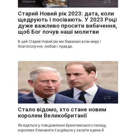
Новини
0
Старий Новий рік 2023: дата, коли
щедрують і посівають. У 2023 Році
дуже важливо просити вибачення,
щоб Бог почув наші молитви
В цей Старий Новий рік ми бажаємо всім миру і
благополуччя, любові і правди,
Новини
0
Стало відомо, хто стане новим
королем Великобританії
Як йдеться у повідомленні Букінгемського палацу,
королева Єлизавета ІІ відійшла у засвіти вдень 8