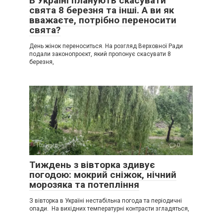
В Україні планують скасувати
свята 8 березня та інші. А ви як
вважаєте, потрібно переносити
свята?
День жінок переноситься. На розгляд Верховної Ради
подали законопроєкт, який пропонує скасувати 8
березня,
Новини
0
Тиждень з вівторка здивує
погодою: мокрий сніжок, нічний
морозяка та потепління
З вівторка в Україні нестабільна погода та періодичні
опади. На вихідних температурні контрасти згладяться,