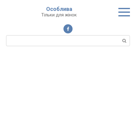
Перейти
Особлива
до
Тільки для жінок
вмісту
Пошук: