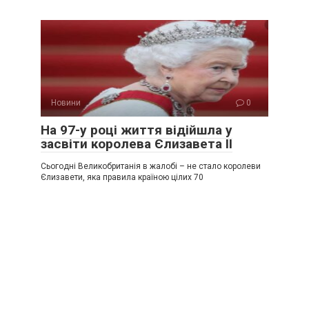
Новини
0
На 97-у році життя відійшла у
засвіти королева Єлизавета ІІ
Сьогодні Великобританія в жалобі – не стало королеви
Єлизавети, яка правила країною цілих 70