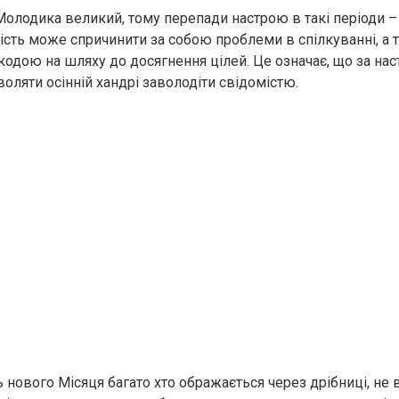
олодика великий, тому перепади настрою в такі періоди – н
сть може спричинити за собою проблеми в спілкуванні, а 
дою на шляху до досягнення цілей. Це означає, що за на
воляти осінній хандрі заволодіти свідомістю.
ь нового Місяця багато хто ображається через дрібниці, не 