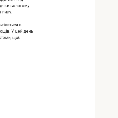
вдяки вологому
 пилу.
втілитися в
нощів. У цей день
стеми, щоб