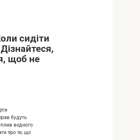
коли сидіти
 Дізнайтеся,
, щоб не
рти
прав будуть
 Вплив водного
ти про те, що