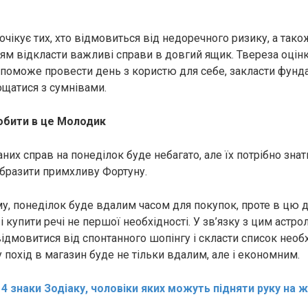
очікує тих, хто відмовиться від недоречного ризику, а тако
ям відкласти важливі справи в довгий ящик. Твереза оцінк
оможе провести день з користю для себе, закласти фунд
ощатися з сумнівами.
обити в це Молодик
них справ на понеділок буде небагато, але їх потрібно знат
 образити примхливу Фортуну.
у, понеділок буде вдалим часом для покупок, проте в цю д
і купити речі не першої необхідності. У зв’язку з цим астро
дмовитися від спонтанного шопінгу і скласти список необ
 похід в магазин буде не тільки вдалим, але і економним.
:
4 знаки Зодіаку, чоловіки яких можуть підняти руку на ж