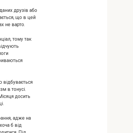
даних друзів або
ється, що в цей
х не варто.
ціал, тому так
відчують
логи
криваються
ю відбувається
зм в тонусі.
Місяця досить
і.
ання, адже на
хоча б від
одитися. Під