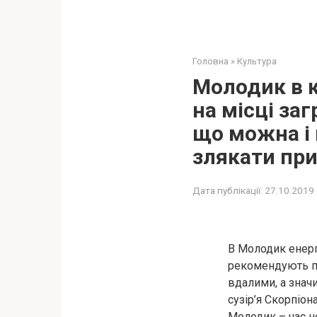
Головна
»
Культура
Молодик в к
на місці за
що можна і 
злякати пр
Дата публікації:
27.10.2019
В Молодик енерг
рекомендують пр
вдалими, а значи
сузір’я Скорпіон
Молодик – час не