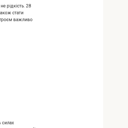
е рідкість. 28
також стати
строєм важливо
в силах