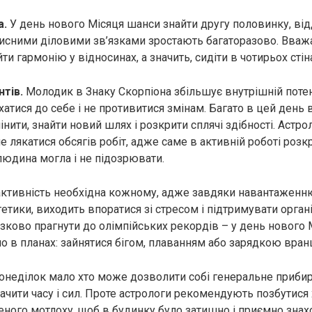
а.
У день нового Місяця шанси знайти другу половинку, від
исними діловими зв’язками зростають багаторазово. Вважа
и гармонію у відносинах, а значить, сидіти в чотирьох стіна
тів.
Молодик в Знаку Скорпіона збільшує внутрішній потен
атися до себе і не противитися змінам. Багато в цей день 
нити, знайти новий шлях і розкрити сплячі здібності. Астро
 лякатися обсягів робіт, адже саме в активній роботі роз
 людина могла і не підозрювати.
активність необхідна кожному, адже завдяки навантаженн
тики, виходить впоратися зі стресом і підтримувати органі
язково прагнути до олімпійських рекордів – у день нового 
ло в планах: зайнятися бігом, плаванням або зарядкою вранц
онеділок мало хто може дозволити собі генеральне прибир
ачити часу і сил. Проте астрологи рекомендують позбутися 
еного мотлоху, щоб в будинку було затишно і приємно знах