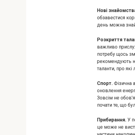
Нові знайомств
обзавестися кор
день можна знайт
Розкриття талан
важливо прислух
потребу щось змі
рекомендують не
таланти, про які
Спорт.
Фізична 
оновлення енерге
Зовсім не обов’
почати те, що бу
Прибирання.
У п
це може не вист
частини накопич