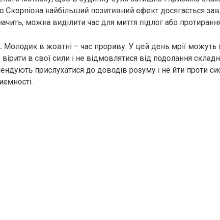
 Скорпіона найбільший позитивний ефект досягається за
ачить, можна виділити час для миття підлог або протирання
.
Молодик в жовтні – час прориву. У цей день мрії можуть 
 вірити в свої сили і не відмовлятися від подолання склад
ендують прислухатися до доводів розуму і не йти проти си
ємності.