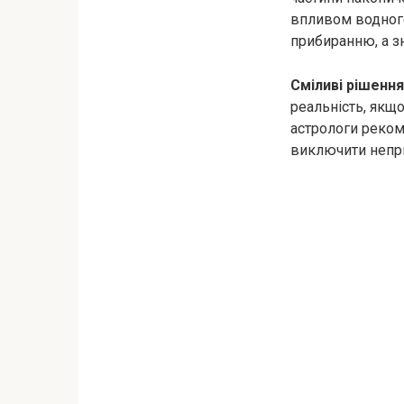
впливом водного
прибиранню, а зн
Сміливі рішення
реальність, якщо
астрологи реком
виключити непри