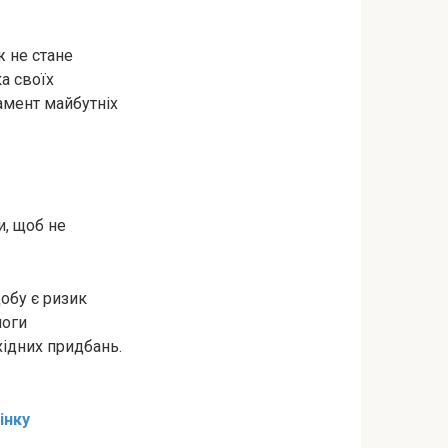
ж не стане
а своїх
амент майбутніх
и, щоб не
обу є ризик
логи
хідних придбань.
інку