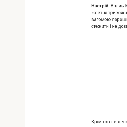
Настрій.
Вплив М
жовтня тривожні
вагомою перешко
стежити і не доз
Крім того, в ден