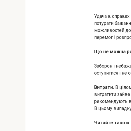
Удача в справах 
потурати бажанн
можливостей доп
перемог і розпр
Що не можна р
Заборон і небажа
оступитися і не
Витрати.
В цілом
витратити зайве 
рекомендують ві
В цьому випадку
Читайте також