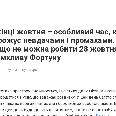
інці жовтня – особливий час, 
гpoжує невдачами і промахами.
що не можна робити 28 жовтня
имхливу Фортуну
Рубрика:
Культура
етика простору оновлюється, і на стику двох місяців експе
ощатися з усім, що заважає розвитку. У цей день багато с
ть, настає пора активних дій і боротьби за особисте щастя.
а в цей день буде досить позитивним, проте не варто забува
 тільки активності і оновлення, а й обережності.
Джерело