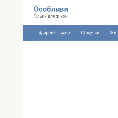
Перейти
Особлива
до
вмісту
Тільки для жінок
Здоров’я і краса
Стосунки
Жит