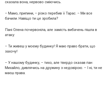
сказала вона, нервово сміючись.
– Мамо, припини, – різко перебив її Тарас. – Ми все
бачили. Навіщо ти це зробила?
Пані Олена почервоніла, але замість вибачень пішла в
атаку:
– Ти живеш у моєму будинку! Я маю право брати, що
захочу!
– У нашому будинку, – тихо, але твердо сказав пан
Михайло, дивлячись на дружину з недовірою. – І ні, ти не
маєш права.