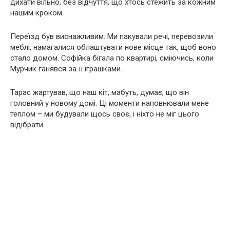
дихати вільно, без відчуття, що хтось стежить за кожним
нашим кроком.
Переїзд був виснажливим. Ми пакували речі, перевозили
меблі, намагалися облаштувати нове місце так, щоб воно
стало домом. Софійка бігала по квартирі, сміючись, коли
Мурчик ганявся за її іграшками.
Тарас жартував, що наш кіт, мабуть, думає, що він
головний у новому домі. Ці моменти наповнювали мене
теплом – ми будували щось своє, і ніхто не міг цього
відібрати.