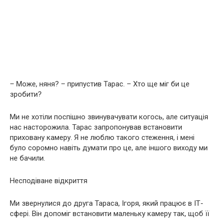
– Може, няня? – припустив Тарас. – Хто ще міг би це
зробити?
Ми не хотіли поспішно звинувачувати когось, але ситуація
нас насторожила. Тарас запропонував встановити
приховану камеру. Я не люблю такого стеження, і мені
було соромно навіть думати про це, але іншого виходу ми
не бачили.
Несподіване відкриття
Ми звернулися до друга Тараса, Ігоря, який працює в ІТ-
сфері. Він допоміг встановити маленьку камеру так, щоб її