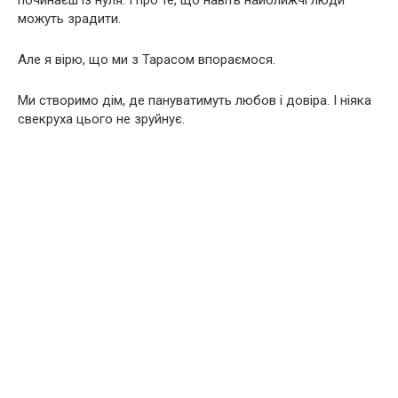
починаєш із нуля. І про те, що навіть найближчі люди
можуть зрадити.
Але я вірю, що ми з Тарасом впораємося.
Ми створимо дім, де пануватимуть любов і довіра. І ніяка
свекруха цього не зруйнує.