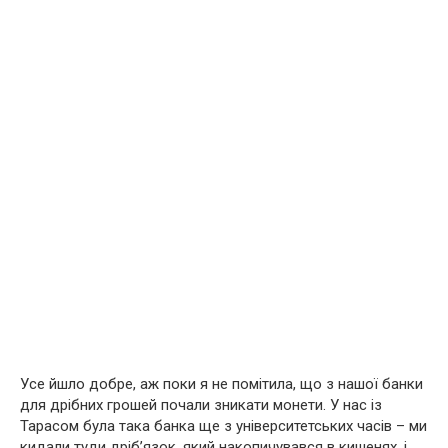
Усе йшло добре, аж поки я не помітила, що з нашої банки
для дрібних грошей почали зникати монети. У нас із
Тарасом була така банка ще з університетських часів – ми
кидали туди дріб’язок, який накопичувався в кишенях, і