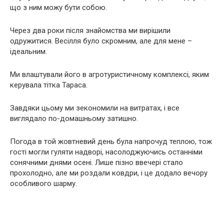
що з ним можу бути собою.
Через два роки після знайомства ми вирішили
одружитися. Весілля було скромним, але для мене –
ідеальним.
Ми влаштували його в агротуристичному комплексі, яким
керувала тітка Тараса.
Завдяки цьому ми зекономили на витратах, і все
виглядало по-домашньому затишно.
Погода в той жовтневий день була напрочуд теплою, тож
гості могли гуляти надворі, насолоджуючись останніми
сонячними днями осені. Лише пізно ввечері стало
прохолодно, але ми роздали ковдри, і це додало вечору
особливого шарму.