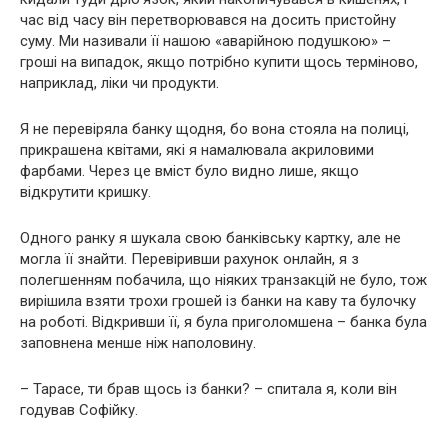
час від часу він перетворювався на досить пристойну
суму. Ми називали її нашою «аварійною подушкою» –
гроші на випадок, якщо потрібно купити щось терміново,
наприклад, ліки чи продукти.
Я не перевіряла банку щодня, бо вона стояла на полиці,
прикрашена квітами, які я намалювала акриловими
фарбами. Через це вміст було видно лише, якщо
відкрутити кришку.
Одного ранку я шукала свою банківську картку, але не
могла її знайти. Перевіривши рахунок онлайн, я з
полегшенням побачила, що ніяких транзакцій не було, тож
вирішила взяти трохи грошей із банки на каву та булочку
на роботі. Відкривши її, я була приголомшена – банка була
заповнена менше ніж наполовину.
– Тарасе, ти брав щось із банки? – спитала я, коли він
годував Софійку.