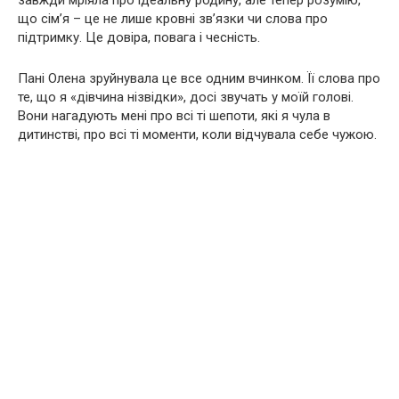
завжди мріяла про ідеальну родину, але тепер розумію,
що сім’я – це не лише кровні зв’язки чи слова про
підтримку. Це довіра, повага і чесність.
Пані Олена зруйнувала це все одним вчинком. Її слова про
те, що я «дівчина нізвідки», досі звучать у моїй голові.
Вони нагадують мені про всі ті шепоти, які я чула в
дитинстві, про всі ті моменти, коли відчувала себе чужою.