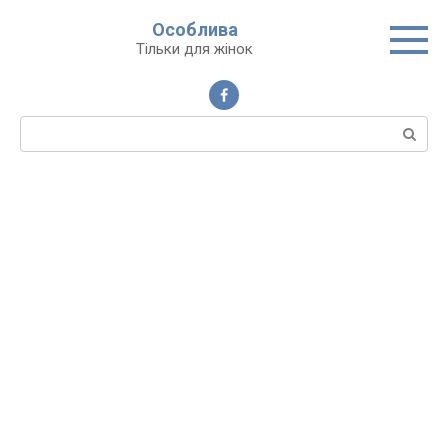
Перейти
Особлива
до
Тільки для жінок
вмісту
Пошук: