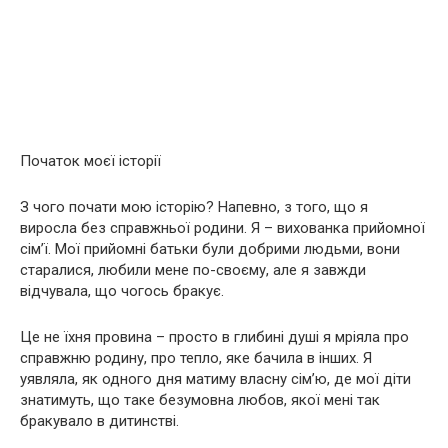
Початок моєї історії
З чого почати мою історію? Напевно, з того, що я
виросла без справжньої родини. Я – вихованка прийомної
сім’ї. Мої прийомні батьки були добрими людьми, вони
старалися, любили мене по-своєму, але я завжди
відчувала, що чогось бракує.
Це не їхня провина – просто в глибині душі я мріяла про
справжню родину, про тепло, яке бачила в інших. Я
уявляла, як одного дня матиму власну сім’ю, де мої діти
знатимуть, що таке безумовна любов, якої мені так
бракувало в дитинстві.