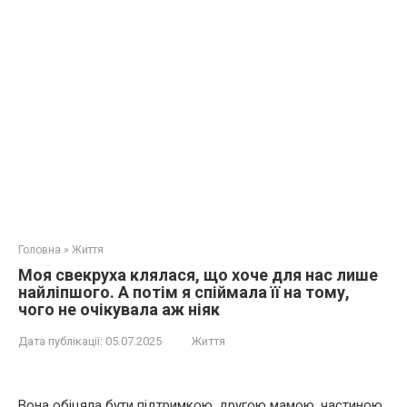
Головна
»
Життя
Моя свекруха клялася, що хоче для нас лише
найліпшого. А потім я спіймала її на тому,
чого не очікувала аж ніяк
Дата публікації:
05.07.2025
Життя
Вона обіцяла бути підтримкою, другою мамою, частиною