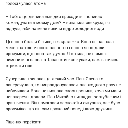
голосі чулася втома.
– Тобто ця дівчина нізвідки приходить і починає
командувати в моєму домі? – випалила свекруха, і я
відчула, ніби на мене вилили відро холодної води.
Ці слова боліли більше, ніж крадіжка. Вона не назвала
мене «патологічною», але її тон і слова ясно дали
зрозуміти, що вона так думає. Я стояла, не в змозі
вимовити ні слова, а Тарас стискав кулаки, намагаючись
стримати гнів.
Суперечка тривала ще деякий час. Пані Олена то
заперечувала, то виправдовувалася, але жодного разу не
вибачилася. Вона не визнала своєї провини, хоча ми мали
незаперечні докази. Пан Михайло виглядав розгубленим і
пригніченим. Він намагався заспокоїти ситуацію, але було
зрозуміло, що він сам вражений поведінкою дружини.
Рішення переїхати