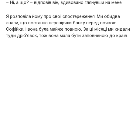
– Ні, а що? – відповів він, здивовано глянувши на мене.
Я розповіла йому про свої спостереження. Ми обидва
знали, що востаннє перевіряли банку перед появою
Софійки, і вона була майже повною. За ці місяці ми кидали
туди дріб’язок, тож вона мала бути заповненою до країв.