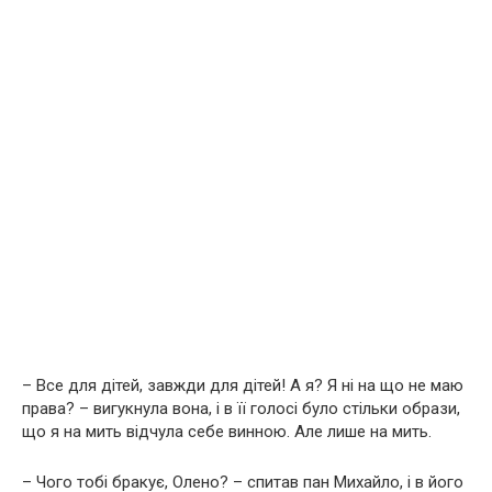
– Все для дітей, завжди для дітей! А я? Я ні на що не маю
права? – вигукнула вона, і в її голосі було стільки образи,
що я на мить відчула себе винною. Але лише на мить.
– Чого тобі бракує, Олено? – спитав пан Михайло, і в його