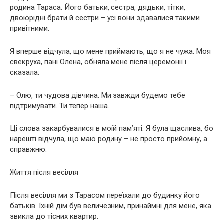
родина Тараса. Його батьки, сестра, дядьки, тітки,
двоюрідні брати й сестри – усі вони здавалися такими
привітними.
Я вперше відчула, що мене приймають, що я не чужа. Моя
свекруха, пані Олена, обняла мене після церемонії і
сказала:
– Олю, ти чудова дівчина. Ми завжди будемо тебе
підтримувати. Ти тепер наша.
Ці слова закарбувалися в моїй пам’яті. Я була щаслива, бо
нарешті відчула, що маю родину – не просто прийомну, а
справжню.
Життя після весілля
Після весілля ми з Тарасом переїхали до будинку його
батьків. Їхній дім був величезним, принаймні для мене, яка
звикла до тісних квартир.