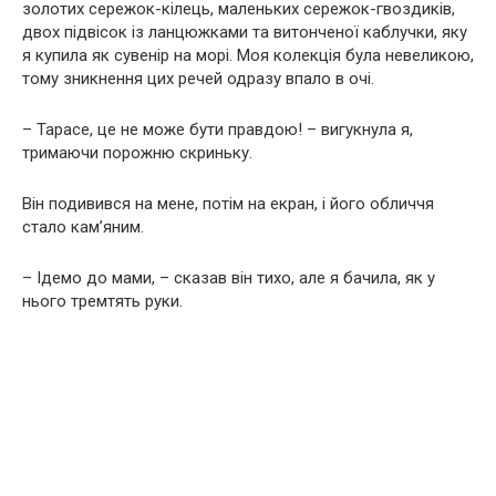
золотих сережок-кілець, маленьких сережок-гвоздиків,
двох підвісок із ланцюжками та витонченої каблучки, яку
я купила як сувенір на морі. Моя колекція була невеликою,
тому зникнення цих речей одразу впало в очі.
– Тарасе, це не може бути правдою! – вигукнула я,
тримаючи порожню скриньку.
Він подивився на мене, потім на екран, і його обличчя
стало кам’яним.
– Ідемо до мами, – сказав він тихо, але я бачила, як у
нього тремтять руки.