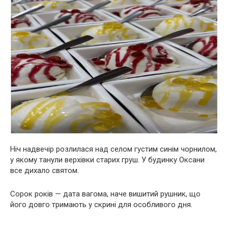
Ніч надвечір розлилася над селом густим синім чорнилом,
у якому танули верхівки старих груш. У будинку Оксани
все дихало святом.
Сорок років — дата вагома, наче вишитий рушник, що
його довго тримають у скрині для особливого дня.