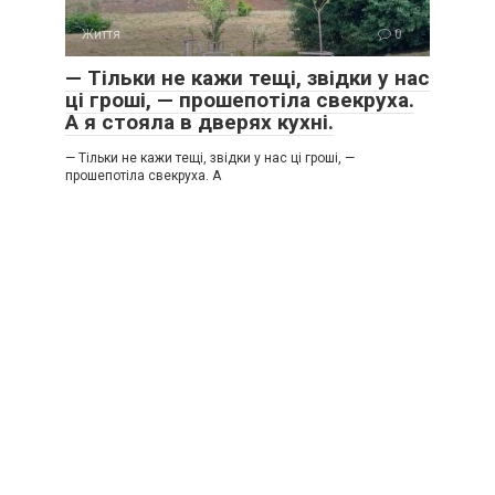
Життя
0
— Тільки не кажи тещі, звідки у нас
ці гроші, — прошепотіла свекруха.
А я стояла в дверях кухні.
— Тільки не кажи тещі, звідки у нас ці гроші, —
прошепотіла свекруха. А