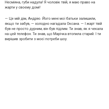
Несміяна, губи надула! Я чоловік твій, я маю право на
жарти у своєму домі!
— Це мій дім, Андрію. Його мені мої батьки залишили,
якщо ти забув, — холодно нагадала Оксана. — І жарт твій
був не просто дурним, він був підлим. Ти знав, як я чекала
на цей телефон. Ти знав, що Марічка втопила старий. І ти
вирішив зробити з моєї потреби шоу.