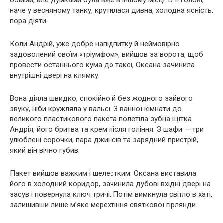
наче у весняному танку, крутилася дивна, холодна ясність:
пора діяти.
Коли Андрій, уже добре напідпитку й неймовірно
задоволений своїм «тріумфом», вийшов за ворота, щоб
провести останнього кума до таксі, Оксана зачинила
внутрішні двері на клямку.
Вона діяла швидко, спокійно й без жодного зайвого
звуку, ніби кружляла у вальсі. З ванної кімнати до
великого пластикового пакета полетіла зубна щітка
Андрія, його бритва та крем після гоління. З шафи — три
улюблені сорочки, пара джинсів та зарядний пристрій,
який він вічно губив.
Пакет вийшов важким і шелестким. Оксана виставила
його в холодний коридор, зачинила дубові вхідні двері на
засув і повернула ключ тричі. Потім вимкнула світло в хаті,
залишивши лише м’яке мерехтіння святкової гірлянди.