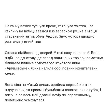
На ганку важко тупнули кроки, хряснула хвіртка, і за
хвилину на вулиці завівся й із вереском рушив з місця
старенький автомобіль Андрія. Звук мотора швидко
розтанув у нічній тиші.
Оксана відійшла від дверей. У хаті панував спокій. Вона
підійшла до столу, де серед залишених тарілок самотньо
блищала пляшка золотавого ігристого вина
«Артемівське». Жінка налила собі повний кришталевий
келих.
Вона сіла на м’який диван, зробила перший ковток,
відчуваючи, як приємні бульбашки лопаються на губах, і
вперше за весь цей довгий вечір по-справжньому,
полегшено усміхнулася.