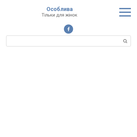
Перейти
Особлива
до
Тільки для жінок
вмісту
Пошук: