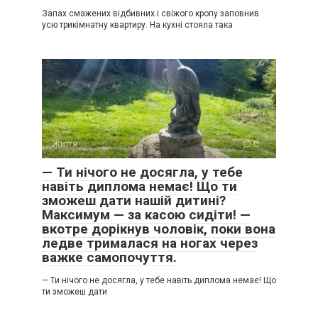
Запах смажених відбивних і свіжого кропу заповнив
усю трикімнатну квартиру. На кухні стояла така
Життя
0
— Ти нічого не досягла, у тебе
навіть диплома немає! Що ти
зможеш дати нашій дитині?
Максимум — за касою сидіти! —
вкотре дорікнув чоловік, поки вона
ледве трималася на ногах через
важке самопочуття.
— Ти нічого не досягла, у тебе навіть диплома немає! Що
ти зможеш дати