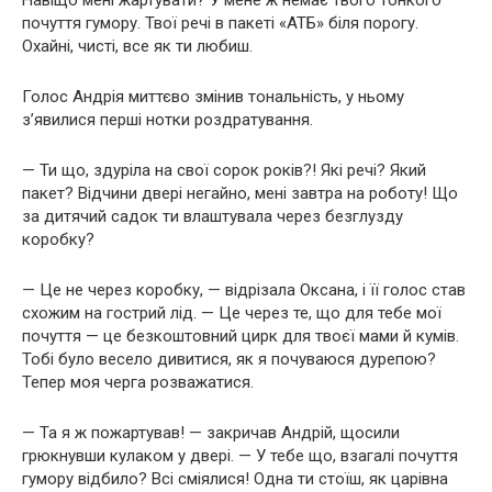
почуття гумору. Твої речі в пакеті «АТБ» біля порогу.
Охайні, чисті, все як ти любиш.
Голос Андрія миттєво змінив тональність, у ньому
з’явилися перші нотки роздратування.
— Ти що, здуріла на свої сорок років?! Які речі? Який
пакет? Відчини двері негайно, мені завтра на роботу! Що
за дитячий садок ти влаштувала через безглузду
коробку?
— Це не через коробку, — відрізала Оксана, і її голос став
схожим на гострий лід. — Це через те, що для тебе мої
почуття — це безкоштовний цирк для твоєї мами й кумів.
Тобі було весело дивитися, як я почуваюся дурепою?
Тепер моя черга розважатися.
— Та я ж пожартував! — закричав Андрій, щосили
грюкнувши кулаком у двері. — У тебе що, взагалі почуття
гумору відбило? Всі сміялися! Одна ти стоїш, як царівна