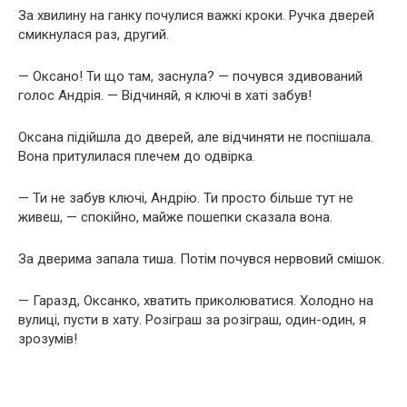
За хвилину на ганку почулися важкі кроки. Ручка дверей
смикнулася раз, другий.
— Оксано! Ти що там, заснула? — почувся здивований
голос Андрія. — Відчиняй, я ключі в хаті забув!
Оксана підійшла до дверей, але відчиняти не поспішала.
Вона притулилася плечем до одвірка.
— Ти не забув ключі, Андрію. Ти просто більше тут не
живеш, — спокійно, майже пошепки сказала вона.
За дверима запала тиша. Потім почувся нервовий смішок.
— Гаразд, Оксанко, хватить приколюватися. Холодно на
вулиці, пусти в хату. Розіграш за розіграш, один-один, я
зрозумів!