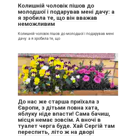
Колишній чоловік пішов до
молодшої і подарував мені дачу: а
я зробила те, що він вважав
неможливим
Колишній чоловік пішов до молодшої і подарував мені
дачу: а я зробила те, що
Життя
0
До нас же старша приїхала з
Європи, з дітьми повна хата,
яблуку ніде впасти! Сама бачиш,
місця немає зовсім. А вночі в
туалет черга буде. Хай Сергій там
переспить, літо ж на дворі