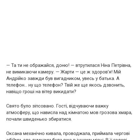
— Та ти не ображайся, доню! — втрутилася Ніна Петрівна,
не вимикаючи камеру. — Жарти — це ж здоров’я! Мій
Андрійко завжди був вигадником, увесь у батька. А
телефон… ну що телефон? Твій же ще якось дзвонить,
навіщо гроші на вітер викидати?
Свято було зіпсовано. Гості, відчуваючи важку
атмосферу, що нависла над кімнатою мов грозова хмара,
почали швиденько збиратися.
Оксана механічно кивала, проводжала, приймала чергові
обійми, але думками була вже в іншому місці. В її голові,