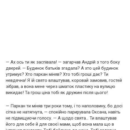
— Ах ось ти як заспівала! — загарчав Андрій з того боку
дверей. — Будинок батьків згадала? А хто цей будинок
утримує? Хто паркан міняв? Хто тобі гроші дає? Ти
невдячна! Я їй свято влаштував, коровай замовив, гостей
зібрав, а вона мене через шматок пластику на вулицю
викидає! Та грош ціна тобі як дружині після цього!
— Паркан ти міняв три роки тому, і то наполовину, бо досі
сітка не натягнута, — спокійно парирувала Оксана, навіть
не підвищуючи голосу. — А щодо свята… Ти влаштував
його для себе й для своєї мами, щоб вона мала що в