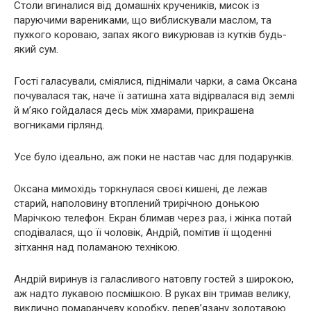
Столи вгиналися від домашніх кручеників, мисок із
паруючими варениками, що виблискували маслом, та
пухкого короваю, запах якого викурював із кутків будь-
який сум.
Гості галасували, сміялися, піднімали чарки, а сама Оксана
почувалася так, наче її затишна хата відірвалася від землі
й м’яко гойдалася десь між хмарами, прикрашена
вогниками гірлянд.
Усе було ідеально, аж поки не настав час для подарунків.
Оксана мимохідь торкнулася своєї кишені, де лежав
старий, наполовину втоплений трирічною донькою
Марічкою телефон. Екран блимав через раз, і жінка потай
сподівалася, що її чоловік, Андрій, помітив її щоденні
зітхання над поламаною технікою.
Андрій виринув із галасливого натовпу гостей з широкою,
аж надто лукавою посмішкою. В руках він тримав велику,
виклично помаранчеву коробку, перев’язану золотавою