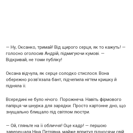
— Ну, Оксанко, тримай! Від щирого серця, як то кажуть! —
голосно оголосив Андрій, підмигуючи кумові. —
Відкривай, не томи публіку!
Оксана відчула, як серце солодко стислося. Вона
обережно розв’язала бант, підчепила нігтем кришку й
підняла її.
Всередині не було нічого. Порожнеча. Навіть фірмового
папірця чи шнурка для зарядки. Просто картонне дно, що
знущально блищало під світлом люстри.
— Ой, гляньте на її обличчя! Оце кадр! — першою
заверещала Ніна Петрівна, майже впритул підносячи свій