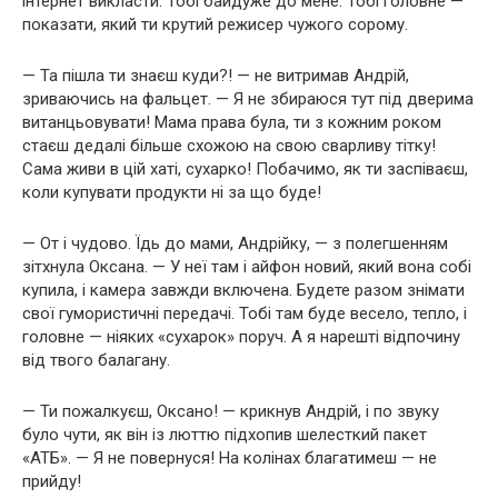
інтернет викласти. Тобі байдуже до мене. Тобі головне —
показати, який ти крутий режисер чужого сорому.
— Та пішла ти знаєш куди?! — не витримав Андрій,
зриваючись на фальцет. — Я не збираюся тут під дверима
витанцьовувати! Мама права була, ти з кожним роком
стаєш дедалі більше схожою на свою сварливу тітку!
Сама живи в цій хаті, сухарко! Побачимо, як ти заспіваєш,
коли купувати продукти ні за що буде!
— От і чудово. Їдь до мами, Андрійку, — з полегшенням
зітхнула Оксана. — У неї там і айфон новий, який вона собі
купила, і камера завжди включена. Будете разом знімати
свої гумористичні передачі. Тобі там буде весело, тепло, і
головне — ніяких «сухарок» поруч. А я нарешті відпочину
від твого балагану.
— Ти пожалкуєш, Оксано! — крикнув Андрій, і по звуку
було чути, як він із люттю підхопив шелесткий пакет
«АТБ». — Я не повернуся! На колінах благатимеш — не
прийду!