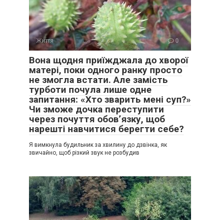
Життя
0
Вона щодня приїжджала до хворої
матері, поки одного ранку просто
не змогла встати. Але замість
турботи почула лише одне
запитання: «Хто зварить мені суп?»
Чи зможе дочка переступити
через почуття обов’язку, щоб
нарешті навчитися берегти себе?
Я вимкнула будильник за хвилину до дзвінка, як
звичайно, щоб різкий звук не розбудив