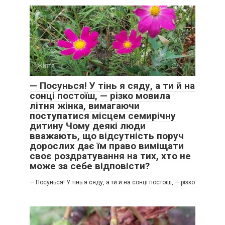
Життя
0
— Посунься! У тінь я сяду, а ти й на
сонці постоїш, — різко мовила
літня жінка, вимагаючи
поступатися місцем семирічну
дитину Чому деякі люди
вважають, що відсутність поруч
дорослих дає їм право виміщати
своє роздратування на тих, хто не
може за себе відповісти?
— Посунься! У тінь я сяду, а ти й на сонці постоїш, — різко