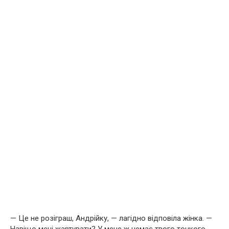
— Це не розіграш, Андрійку, — лагідно відповіла жінка. —
Навіщо мені жартувати? У мене ж немає твого тонкого