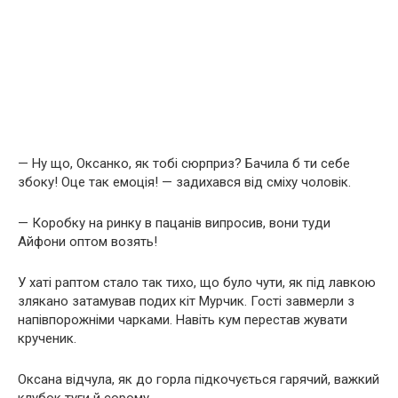
— Ну що, Оксанко, як тобі сюрприз? Бачила б ти себе
збоку! Оце так емоція! — задихався від сміху чоловік.
— Коробку на ринку в пацанів випросив, вони туди
Айфони оптом возять!
У хаті раптом стало так тихо, що було чути, як під лавкою
злякано затамував подих кіт Мурчик. Гості завмерли з
напівпорожніми чарками. Навіть кум перестав жувати
крученик.
Оксана відчула, як до горла підкочується гарячий, важкий
клубок туги й сорому.