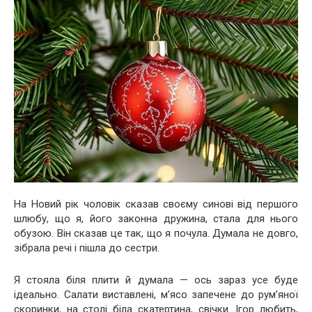
На Новий рік чоловік сказав своєму синові від першого
шлюбу, що я, його законна дружина, стала для нього
обузою. Він сказав це так, що я почула. Думала не довго,
зібрала речі і пішла до сестри.
Я стояла біля плити й думала — ось зараз усе буде
ідеально. Салати виставлені, м’ясо запечене до рум’яної
скоринки, на столі біла скатертина, свічки. Ігор любить,