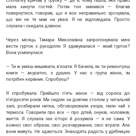
Спочатку кричав у трубку — де я, чому пішла, яке право
мала кинути гостей. Потім тон змінився — благав
повернутися, говорив, що я все неправильно зрозуміла,
що він не те мав на увазі. Я не відповідала. Просто
слухала і скидала дзвінок.
Через місяць Тамара Миколаївна запропонувала мені
вести гурток з рукоділля. Я здивувалася — який гурток?
Вона усміхнулася.
— Ти ж умієш вишивати, в’язати. Я бачила, як ти ремонтуєш
книги — акуратно, з душею. У нас є група жінок, їм
потрібен керівник. Спробуєш?
Я спробувала. Прийшло п’ять жінок — від сорока до
п’ятдесяти років. Ми сиділи за довгим столом у читальній
залі, розбирали нитки, обговорювали узори, пили чай з
термоса. Говорили про все — про дітей, онуків, чоловіків,
життя. Я слухала їхні історії й розуміла — я не сама. У
кожної свої образи, свої розчарування, свої втрати. Але
вони живуть. Не здаються. Знаходять радість у дрібницях