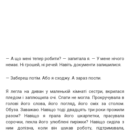
— А що мені тепер робити? — запитала я. — У мене нічого
немає. Ні грошей, ні речей. Навіть документи залишилися.
— Забереш потім. Або я сходжу. А зараз поспи.
Я легла на диван у маленькій кімнаті сестри, вкрилася
пледом і заплющила очі. Спати не могла. Прокручувала в
голові його слова, його погляд, його сміх за столом.
Обуза. Заважаю. Навіщо тоді двадцять три роки прожили
разом? Навіщо я прала його шкарпетки, прасувала
сорочки, пекла його улюблені пиріжки? Навіщо сиділа з
ним допізна, коли він шукав роботу, підтримувала,