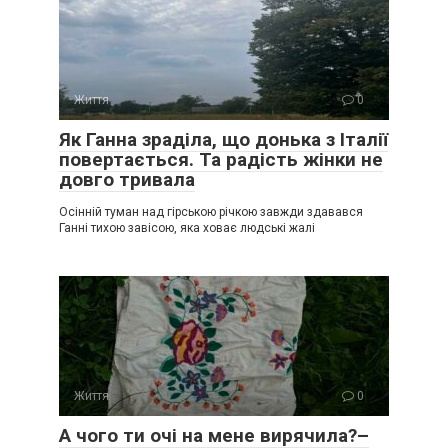
Життя
0
Як Ганна зраділа, що донька з Італії
повертається. Та радість жінки не
довго тривала
Осінній туман над гірською річкою завжди здавався
Ганні тихою завісою, яка ховає людські жалі
Життя
0
А чого ти очі на мене вирячила?–