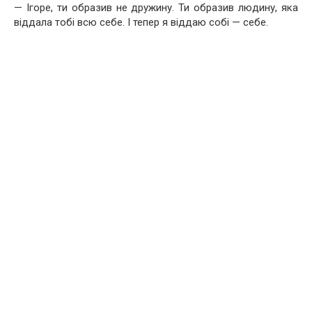
— Ігоре, ти образив не дружину. Ти образив людину, яка
віддала тобі всю себе. І тепер я віддаю собі — себе.