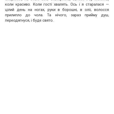
коли красиво. Коли гості хвалять. Ось і я старалася —
цілий день на ногах, руки в борошні, в олії, волосся
прилипло до чола. Та нічого, зараз прийму душ,
переодягнуся, і буде свято.