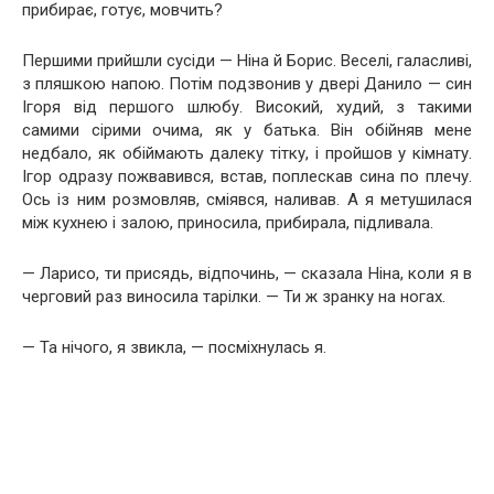
прибирає, готує, мовчить?
Першими прийшли сусіди — Ніна й Борис. Веселі, галасливі,
з пляшкою напою. Потім подзвонив у двері Данило — син
Ігоря від першого шлюбу. Високий, худий, з такими
самими сірими очима, як у батька. Він обійняв мене
недбало, як обіймають далеку тітку, і пройшов у кімнату.
Ігор одразу пожвавився, встав, поплескав сина по плечу.
Ось із ним розмовляв, сміявся, наливав. А я метушилася
між кухнею і залою, приносила, прибирала, підливала.
— Ларисо, ти присядь, відпочинь, — сказала Ніна, коли я в
черговий раз виносила тарілки. — Ти ж зранку на ногах.
— Та нічого, я звикла, — посміхнулась я.