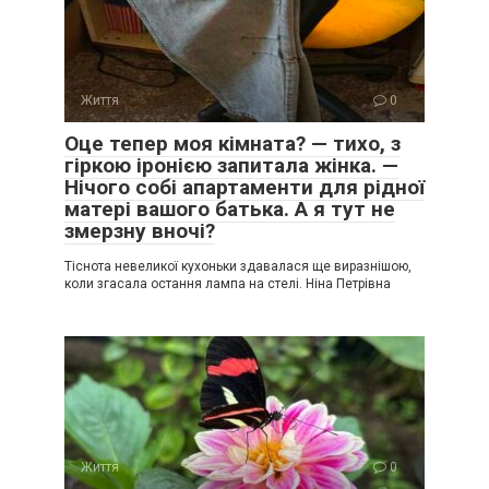
Життя
0
Оце тепер моя кімната? — тихо, з
гіркою іронією запитала жінка. —
Нічого собі апартаменти для рідної
матері вашого батька. А я тут не
змерзну вночі?
Тіснота невеликої кухоньки здавалася ще виразнішою,
коли згасала остання лампа на стелі. Ніна Петрівна
Життя
0