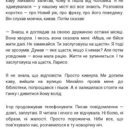
каву. Михайло запитав, чому я пішла від чоловіка. Я не
здивувалася — у нашому місті всі все знають. Розповіла
коротко — про Новий рік, про фразу, про його поведінку.
Він слухав мовчки, кивав. Потім сказав:
— Знаєш, я доглядав за своєю дружиною останні місяці.
Вона хворіла. І якось вона сказала мені: «Міша, не бійся
жити далі. Не замикайся. Ти заслуговуєш на щастя». Я тоді
не зрозумів. Думав — яке щастя, якщо її немає? Але потім
усвідомив — вона мала рацію. Життя не зупиняється. І ти
заслуговуєш на щастя, Ларисо.
Я не знала, що відповісти. Просто кивнула. Ми допили
каву, вийшли на вулицю. Михайло провів мене до
бібліотеки, попрощався і пішов. А я залишилася стояти на
ґанку і дивитися йому вслід.
Ігор продовжував телефонувати. Писав повідомлення —
довгі, заплутані. Я читала і нічого не відчувала. Ні болю, ні
образи, ні жалості. Просто порожнеча. Ніби все, що
пов’язувало нас, розчинилося в ту новорічну ніч.