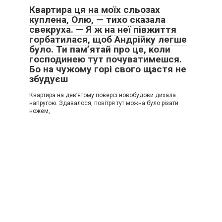
Квартира ця на моїх сльозах
куплена, Олю, — тихо сказала
свекруха. — Я ж на неї півжиття
горбатилася, щоб Андрійку легше
було. Ти пам’ятай про це, коли
господинею тут почуватимешся.
Бо на чужому горі свого щастя не
збудуєш
Квартира на дев’ятому поверсі новобудови дихала
напругою. Здавалося, повітря тут можна було різати
ножем,