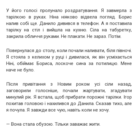
У його голосі пролунало роздратування. Я завмерла з
тарілкою в руках. Ніна ніяково відвела погляд. Борис
налив собі ще. Данило дивився в телефон. А я поставила
тарілку на стіл і вийшла на кухню. Сіла на табуретку,
закрила обличчя руками. Не плакати. Не зараз. Потім.
Повернулася до столу, коли почали наливати, біля півночі.
Я стояла з келихом у руці і дивилася, як він усміхається
Ніні, обіймає Бориса, лоскоче сина за потилицю. Мене
наче не було.
Після привітання з Новим роком усі сіли назад,
заговорили голосніше, почали жартувати, згадувати
минулий рік. Я встала, щоб прибрати порожні тарілки. Ігор
похитав головою і нахилився до Данила. Сказав тихо, але
я почула. Я завжди все чую, навіть коли не хочу.
— Вона стала обузою. Тільки заважає жити.