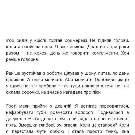
Ігор сидів у кріслі, гортав соцмережі. Не підняв голови,
коли я пройшла повз. Я вже звикла. Двадцять три роки
разом — не кожен день же говорити компліменти. Хоч
раніше говорив.
Раніше зустрічав з роботи, цілував у щоку, питав, як день
пройшов. А тепер мовчить. Або мовчить. Особливо якщо
я щось не так зробила — не туди поклала ключі, не так
склала сорочки, не вчасно нагадала про ліки.
Гості мали прийти о дев’ятій. Я встигла переодягтися,
нафарбувати губи, розчесати волосся. Подивилася в
дзеркало — п’ятдесят вісім, а виглядаю на всі шістдесят
п’ять. Зморшки глибокі, очі згасли. Коли це сталося? Коли
я перестала бути собою і стала просто тінню, яка