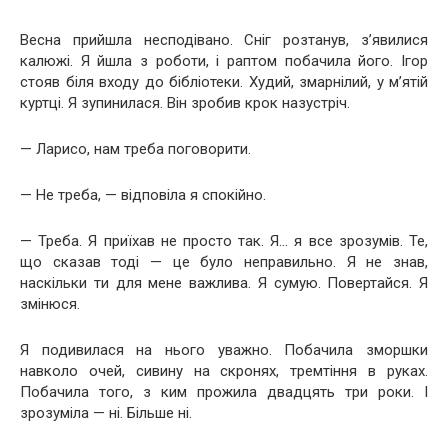
Весна прийшла несподівано. Сніг розтанув, з’явилися
калюжі. Я йшла з роботи, і раптом побачила його. Ігор
стояв біля входу до бібліотеки. Худий, змарнілий, у м’ятій
куртці. Я зупинилася. Він зробив крок назустріч.
— Ларисо, нам треба поговорити.
— Не треба, — відповіла я спокійно.
— Треба. Я приїхав не просто так. Я… я все зрозумів. Те,
що сказав тоді — це було неправильно. Я не знав,
наскільки ти для мене важлива. Я сумую. Повертайся. Я
змінюся.
Я подивилася на нього уважно. Побачила зморшки
навколо очей, сивину на скронях, тремтіння в руках.
Побачила того, з ким прожила двадцять три роки. І
зрозуміла — ні. Більше ні.