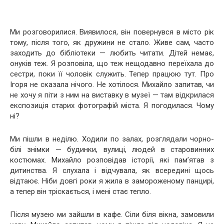
Ми розговорилися. Виявилося, він повернувся в місто рік
тому, після того, як дружини не стало. Живе сам, часто
заходить до бібліотеки — любить читати. Дітей немає,
онуків теж. Я розповіла, що теж нещодавно переїхала до
сестри, поки її чоловік служить. Тепер працюю тут. Про
Ігоря не сказала нічого. Не хотілося. Михайло запитав, чи
не хочу я піти з ним на виставку в музеї — там відкрилася
експозиція старих фотографій міста. Я погодилася. Чому
ні?
Ми пішли в неділю. Ходили по залах, розглядали чорно-
білі знімки — будинки, вулиці, людей в старовинних
костюмах. Михайло розповідав історії, які пам’ятав з
дитинства. Я слухала і відчувала, як всередині щось
відтаює. Ніби довгі роки я жила в замороженому панцирі,
а тепер він тріскається, і мені стає тепло.
Після музею ми зайшли в кафе. Сіли біля вікна, замовили