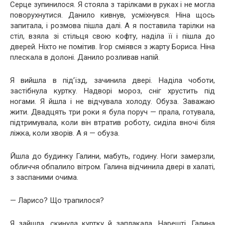
Серце зупинилося. Я стояла з тарілками в руках і не могла
поворухнутися. Данило кивнув, усміхнувся. Ніна щось
запитала, і розмова пішла далі. А я поставила тарілки на
стіл, взяла зі стільця свою кофту, наділа її і пішла до
дверей. Ніхто не помітив. Ігор сміявся з жарту Бориса. Ніна
плескала в долоні. Данило розливав напій.
Я вийшла в під’їзд, зачинила двері. Наділа чоботи,
застібнула куртку. Надворі мороз, сніг хрустить під
ногами. Я йшла і не відчувала холоду. Обуза. Заважаю
жити. Двадцять три роки я була поруч — прала, готувала,
підтримувала, коли він втратив роботу, сиділа вночі біля
ліжка, коли хворів. А я — обуза.
Йшла до будинку Галини, мабуть, годину. Ноги замерзли,
обличчя обпалило вітром. Галина відчинила двері в халаті,
з заспаними очима.
— Ларисо? Що трапилося?
Я зайшла, скинула куртку й заплакала. Нарешті. Галина