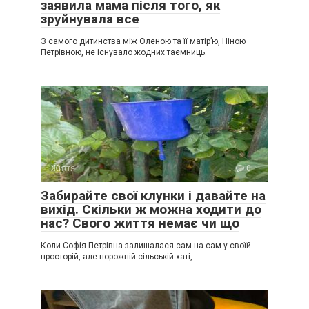
заявила мама після того, як
зруйнувала все
З самого дитинства між Оленою та її матір’ю, Ніною
Петрівною, не існувало жодних таємниць.
Життя
0
Забирайте свої клунки і давайте на
вихід. Скільки ж можна ходити до
нас? Свого життя немає чи що
Коли Софія Петрівна залишалася сам на сам у своїй
просторій, але порожній сільській хаті,