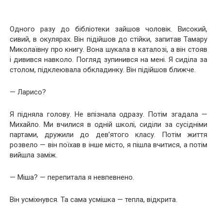
Одного разу до бібліотеки зайшов чоловік. Високий,
сивий, в окулярах. Він підійшов до стійки, запитав Тамару
Миколаївну про книгу. Вона шукала в каталозі, а він стояв
і дивився навколо. Погляд зупинився на мені. Я сиділа за
столом, підклеювала обкладинку. Він підійшов ближче.
— Ларисо?
Я підняла голову. Не впізнала одразу. Потім згадала —
Михайло. Ми вчилися в одній школі, сиділи за сусідніми
партами, дружили до дев’ятого класу. Потім життя
розвело — він поїхав в інше місто, я пішла вчитися, а потім
вийшла заміж.
— Міша? — перепитала я невпевнено.
Він усміхнувся. Та сама усмішка — тепла, відкрита.