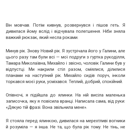
Він мовчав. Потім кивнув, розвернувся і пішов геть. Я
дивилася йому вслід і відчувала полегшення. Ніби зняла
важкий рюкзак, який несла роками.
Минув рік. Знову Новий рік. Я зустрічала його у Галини, але
цього разу там були всі — мої подруги з гуртка рукоділля,
Тамара Миколаївна, Михайло і звісно, чоловік Галини був у
відпустці. Ми накрили стіл разом, сміялися, ділилися
планами на наступний рік. Михайло сидів поруч, інколи
торкався моєї руки, усміхався. Теплий, добрий, спокійний.
Опівночі, я підійшла до ялинки. На ній висіла маленька
записочка, яку я повісила вранці. Написала сама, від руки:
«Дякую тій фразі. Вона звільнила мене».
Я стояла перед ялинкою, дивилася на мерехтливі вогники
й розуміла — я інша. Не та, що була рік тому. Не тінь, не