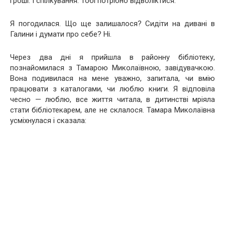
гроші. І спілкування. Тобі потрібно відволіктися.
Я погодилася. Що ще залишалося? Сидіти на дивані в
Галини і думати про себе? Ні.
Через два дні я прийшла в районну бібліотеку,
познайомилася з Тамарою Миколаївною, завідувачкою.
Вона подивилася на мене уважно, запитала, чи вмію
працювати з каталогами, чи люблю книги. Я відповіла
чесно — люблю, все життя читала, в дитинстві мріяла
стати бібліотекарем, але не склалося. Тамара Миколаївна
усміхнулася і сказала: