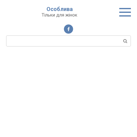
Перейти
Особлива
до
Тільки для жінок
вмісту
Пошук: