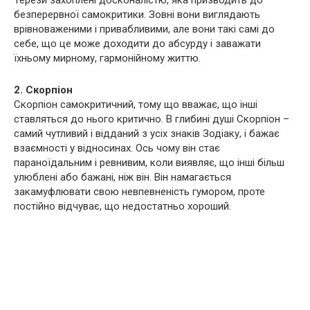
Терези захоплені досконалістю, яка призводить до
безперервної самокритики. Зовні вони виглядають
врівноваженими і привабливими, але вони такі самі до
себе, що це може доходити до абсурду і заважати
їхньому мирному, гармонійному життю.
2. Скорпіон
Скорпіон самокритичний, тому що вважає, що інші
ставляться до нього критично. В глибині душі Скорпіон –
самий чутливий і відданий з усіх знаків Зодіаку, і бажає
взаємності у відносинах. Ось чому він стає
параноїдальним і ревнивим, коли виявляє, що інші більш
улюблені або бажані, ніж він. Він намагається
закамуфлювати свою невпевненість гумором, проте
постійно відчуває, що недостатньо хороший.