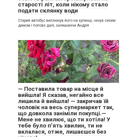
старості літ, коли нікому стало
подати склянку води
Старий автобус виплюнув його на зупинці, чхнув сизим
димом і поповз далі, залишаючи Андрія
Життя
0
— Поставила товар на місце й
вийшла! Я сказав, негайно все
лишила й вийшла! — закричав їй
чоловік на весь супермаркет так,
що довкола заніміли покупці.—
Мене не хвилює, що ти хотіла! У
тебе було п’ять хвилин, ти не
вклалася, отже, лишаєшся без