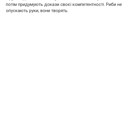
потім придумують докази своєї компетентності. Риби не
опускають руки, вони творять.