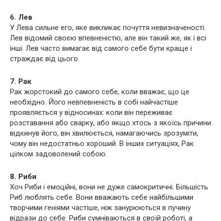
6. Лев
У Лева сильне его, яке викликає почуття невизначеності.
Лев відомий своєю впевненістю, але він такий же, як і всі
інші. Лев часто вимагає від самого себе бути краще і
страждає від цього.
7. Рак
Рак жорстокий до самого себе, коли вважає, що це
необхідно. Його невпевненість в собі найчастіше
проявляється у відносинах: коли він переживає
розставання або сварку, або якщо хтось з якоїсь причини
відкинув його, він хвилюється, намагаючись зрозуміти,
чому він недостатньо хороший. В інших ситуаціях, Рак
цілком задоволений собою.
8. Риби
Хоч Риби і емоційні, вони не дуже самокритичні. Більшість
Риб люблять себе. Вони вважають себе найбільшими
творчими геніями частіше, ніж занурюються в пучину
відрази до себе. Риби сумніваються в своїй роботі, а