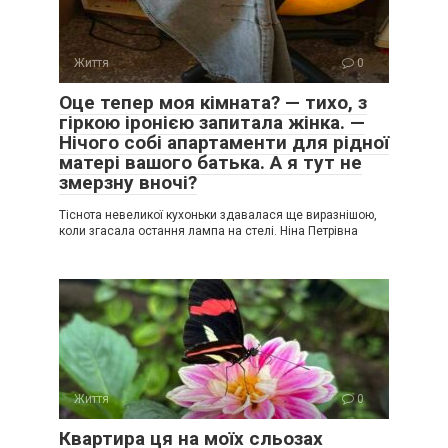
Життя
0
Оце тепер моя кімната? — тихо, з
гіркою іронією запитала жінка. —
Нічого собі апартаменти для рідної
матері вашого батька. А я тут не
змерзну вночі?
Тіснота невеликої кухоньки здавалася ще виразнішою,
коли згасала остання лампа на стелі. Ніна Петрівна
Життя
0
Квартира ця на моїх сльозах