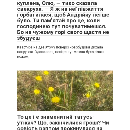
куплена, Олю, — тихо сказала
свекруха. — Я ж на неї півжиття
горбатилася, щоб Андрійку легше
було. Ти пам’ятай про це, коли
господинею тут почуватимешся.
Бо на чужому горі свого щастя не
збудуєш
Квартира на дев’ятому поверсі новобудови дихала
напругою. Здавалося, повітря тут можна було різати
ножем,
Життя
0
То це і є знаменитий татусь-
утікач? Що, закінчилися гроші? Чи
совість раптом прокинулася на