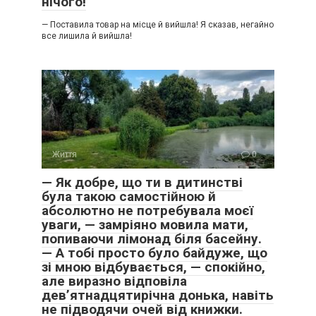
нічого!
— Поставила товар на місце й вийшла! Я сказав, негайно
все лишила й вийшла!
Життя
0
— Як добре, що ти в дитинстві
була такою самостійною й
абсолютно не потребувала моєї
уваги, — замріяно мовила мати,
попиваючи лімонад біля басейну.
— А тобі просто було байдуже, що
зі мною відбувається, — спокійно,
але виразно відповіла
дев’ятнадцятирічна донька, навіть
не підводячи очей від книжки.