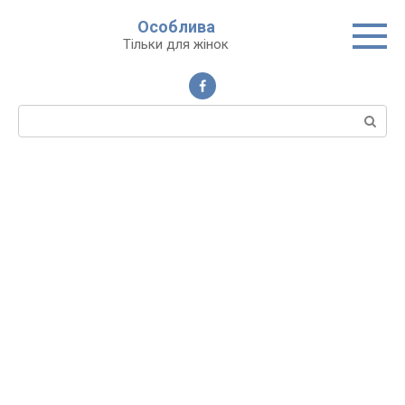
Перейти
Особлива
до
Тільки для жінок
вмісту
Пошук: