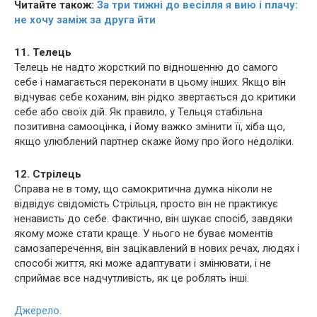
Читайте також:
За три тижні до весілля я вию і плачу:
не хочу заміж за друга йти
11. Телець
Телець не надто жорсткий по відношенню до самого
себе і намагається переконати в цьому інших. Якщо він
відчуває себе коханим, він рідко звертається до критики
себе або своїх дій. Як правило, у Тельця стабільна
позитивна самооцінка, і йому важко змінити її, хіба що,
якщо улюблений партнер скаже йому про його недоліки.
12. Стрілець
Справа не в тому, що самокритична думка ніколи не
відвідує свідомість Стрільця, просто він не практикує
ненависть до себе. Фактично, він шукає спосіб, завдяки
якому може стати краще. У нього не буває моментів
самозаперечення, він зацікавлений в нових речах, людях і
способі життя, які може адаптувати і змінювати, і не
сприймає все надчутливість, як це роблять інші.
Джерело.