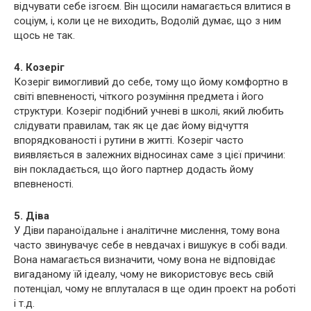
відчувати себе ізгоєм. Він щосили намагається влитися в
соціум, і, коли це не виходить, Водолій думає, що з ним
щось не так.
4. Козеріг
Козеріг вимогливий до себе, тому що йому комфортно в
світі впевненості, чіткого розуміння предмета і його
структури. Козеріг подібний учневі в школі, який любить
слідувати правилам, так як це дає йому відчуття
впорядкованості і рутини в житті. Козеріг часто
виявляється в залежних відносинах саме з цієї причини:
він покладається, що його партнер додасть йому
впевненості.
5. Діва
У Діви параноїдальне і аналітичне мислення, тому вона
часто звинувачує себе в невдачах і вишукує в собі вади.
Вона намагається визначити, чому вона не відповідає
вигаданому їй ідеалу, чому не використовує весь свій
потенціал, чому не вплуталася в ще один проект на роботі
і т.д.