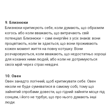
9. Близнюки
Близнюки критикують себе, коли думають, що образили
когось або коли вважають, що витрачають свій
потенціал. Близнюки – самі енергійні з усіх знаків: вони
процвітають, коли їм здається, що вони проживають
кожен момент життя на повну котушку. Вони
розчаровуються, коли вважають, що недостатньо хороші
для коханих ними людей, або коли не дотримуються
своїх мрій через страх невдачі.
10. Овен
Овен занадто логічний, щоб критикувати себе. Овен
ніколи не буде сумніватися в самому собі, тому що
зайнятий спробами довести, що гідний зайняти місце під
сонцем, і його не турбує, що про нього думають інші
люди.