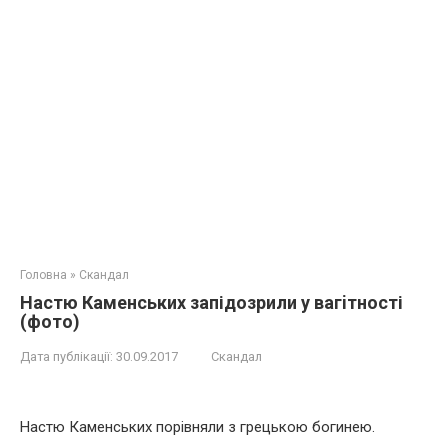
Головна
»
Скандал
Настю Каменських запідозрили у вагiтності
(фото)
Дата публікації:
30.09.2017
Скандал
Настю Каменських порівняли з грецькою богинею.