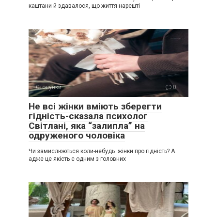
каштани й здавалося, що життя нарешті
Стосунки
0
Не всі жінки вміють зберегти
гідність-сказала психолог
Світлані, яка “залипла” на
одруженого чоловіка
Чи замислюються коли-небудь жінки про гідність? А
адже це якість є одним з головних