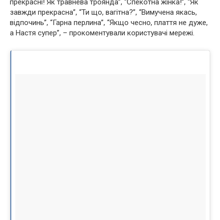
прекрасні! Як травнева троянда”, “Спекотна жінка!”, “Як
завжди прекрасна”, “Ти що, вагiтна?”, “Вимучена якась,
відпочинь”, “Гарна перлина”, “Якщо чесно, плаття не дуже,
а Настя супер”, – прокоментували користувачі мережі.