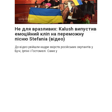
Шоу-бізнес
0
Не для вразливих: Kalush випустив
емоційний кліп на переможну
пісню Stefania (відео)
До відео увійшли кадри звірств російських окупантів у
Бучі, Ірпіні і Гостомелі. Саме у