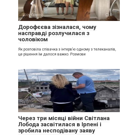
Шоу-бізнес
0
Дорофєєва зізналася, чому
насправді розлучилася з
чоловіком
Як розповіла співачка з інтерв’ю одному з телеканалів,
це рішення їм далося важко. Розмови
Шоу-бізнес
0
Через три місяці війни Світлана
Лобода засвітилася в Ірпені і
зробила несподівану заяву