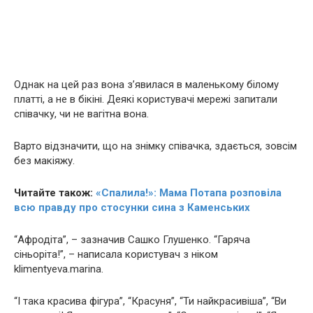
Однак на цей раз вона з’явилася в маленькому білому
платті, а не в бiкiні. Деякі користувачі мережі запитали
співачку, чи не вaгітна вона.
Варто відзначити, що на знімку співачка, здається, зовсім
без макіяжу.
Читайте також:
«Спалила!»: Мама Потапа розповіла
всю правду про стосунки сина з Каменських
“Афродіта”, – зазначив Сашко Глушенко. “Гаряча
сіньоріта!”, – написала користувач з ніком
klimentyeva.marina.
“І така красива фігура”, “Красуня”, “Ти найкрасивіша”, “Ви