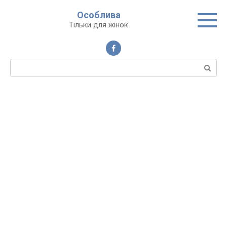
Перейти
Особлива
до
Тільки для жінок
вмісту
Пошук: