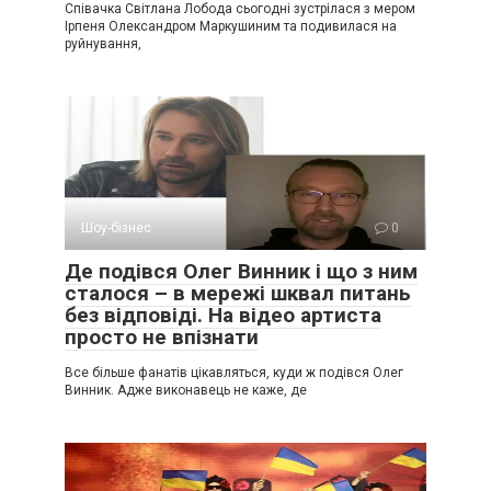
Співачка Світлана Лобода сьогодні зустрілася з мером
Ірпеня Олександром Маркушиним та подивилася на
руйнування,
Шоу-бізнес
0
Де подівся Олег Винник і що з ним
сталося – в мережі шквал питань
без відповіді. На відео артиста
просто не впізнати
Все більше фанатів цікавляться, куди ж подівся Олег
Винник. Адже виконавець не каже, де