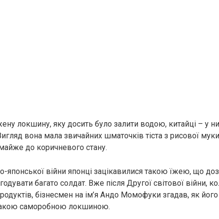
ну локшину, яку досить було залити водою, китайці – у ни
Вигляд вона мала звичайних шматочків тіста з рисової муки,
майже до коричневого стану.
ко-японської війни японці зацікавилися такою їжею, що до
дувати багато солдат. Вже після Другої світової війни, ко
продуктів, бізнесмен на ім’я Андо Момофуки згадав, як йог
такою саморобною локшиною.