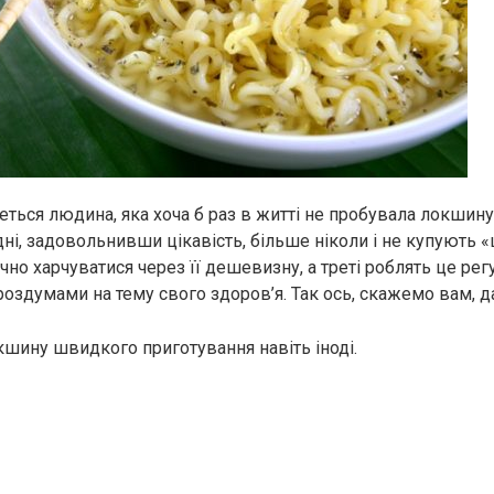
еться людина, яка хоча б раз в житті не пробувала локши
ні, задовольнивши цікавість, більше ніколи і не купують «
но харчуватися через її дешевизну, а треті роблять це регу
оздумами на тему свого здоров’я. Так ось, скажемо вам, д
окшину швидкого приготування навіть іноді.