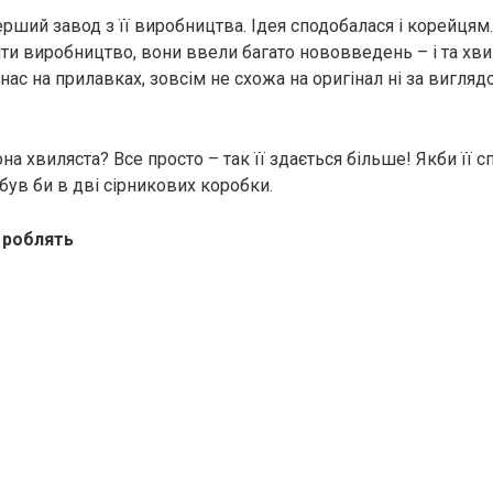
ерший завод з її виробництва. Ідея сподобалася і корейцям
и виробництво, вони ввели багато нововведень – і та хви
нас на прилавках, зовсім не схожа на оригінал ні за виглядо
она хвиляста? Все просто – так її здається більше! Якби її 
був би в дві сірникових коробки.
її роблять