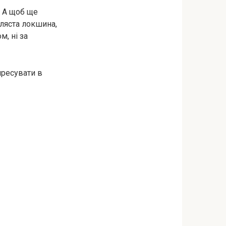
. А щоб ще
ляста локшина,
м, ні за
спресувати в