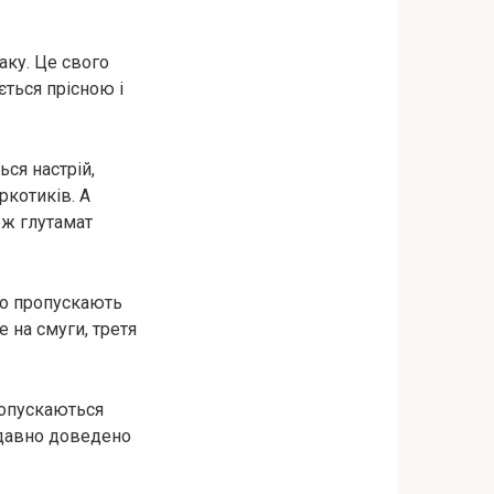
аку. Це свого
ється прісною і
ся настрій,
pкотиків. А
еж глутамат
ого пропускають
 на смуги, третя
ропускаються
 давно доведено