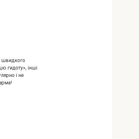
ну швидкого
цю гидоту», інші
лярно і не
арма!