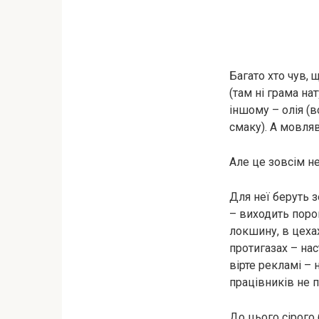
Багато хто чув,
(там ні грама на
іншому – олія (
смаку). А мовля
Але це зовсім не
Для неї беруть 
– виходить поро
локшину, в цехах
протигазах – нас
вірте рекламі –
працівників не п
До цього сірого 