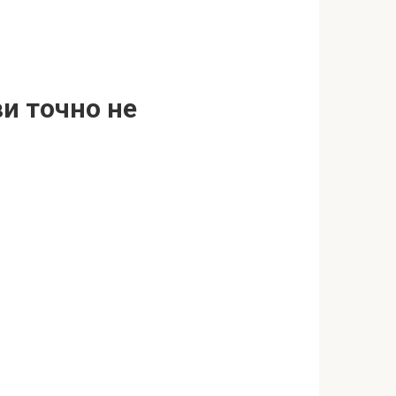
ви точно не
я