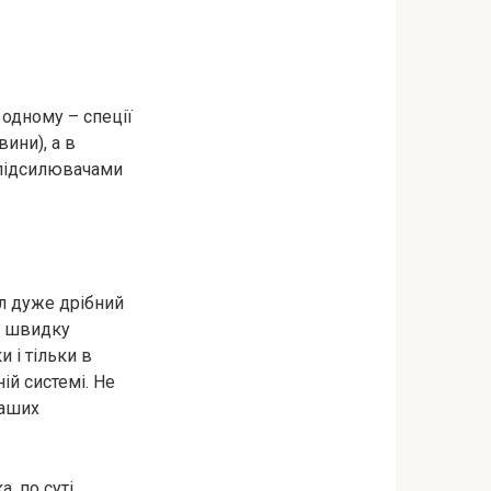
 одному – спеції
вини), а в
 підсилювачами
ел дуже дрібний
ть швидку
 і тільки в
ій системі. Не
наших
, по суті,