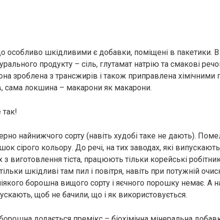
 що особливо шкідливими є добавки, поміщені в пакетики. В
турального продукту – сіль, глутамат натрію та смакові речо
вона зроблена з трансжирів і також приправлена хімічними
в, сама локшина – макарони як макарони.
 так!
зерно найнижчого сорту (навіть худобі таке не дають). Пом
шок сірого кольору. До речі, на тих заводах, які випускаю
 з виготовлення тіста, працюють тільки корейські робітники
тільки шкідливі там пил і повітря, навіть при потужній очисн
 ніякого борошна вищого сорту і яєчного порошку немає. А 
ускають, щоб не бачили, що і як використовується.
борошна додається премікс – біохімічна мінеральна добавка