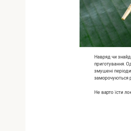
Навряд чи знайд
приготування. Од
змушені періодич
заморочуються р
Не варто їсти л