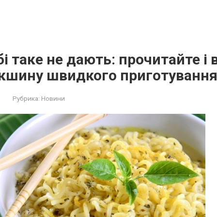
бі таке не дають: прочитайте і 
окшину швидкого приготуванн
Рубрика:
Новини