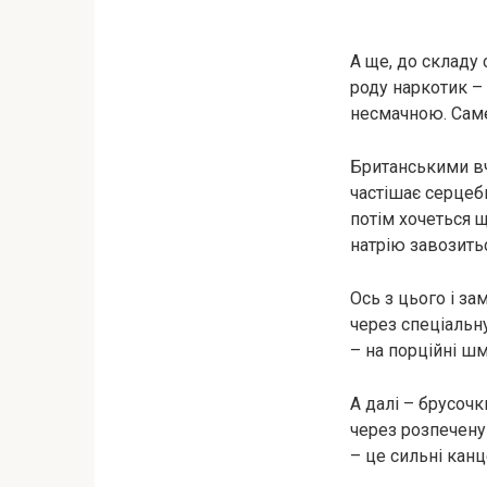
А ще, до складу
роду нapкотик – 
несмачною. Саме
Британськими вч
частішає серцеби
потім хочеться 
натрію завозить
Ось з цього і за
через спеціальну
– на порційні шм
А далі – брусоч
через розпечену
– це сильні кан