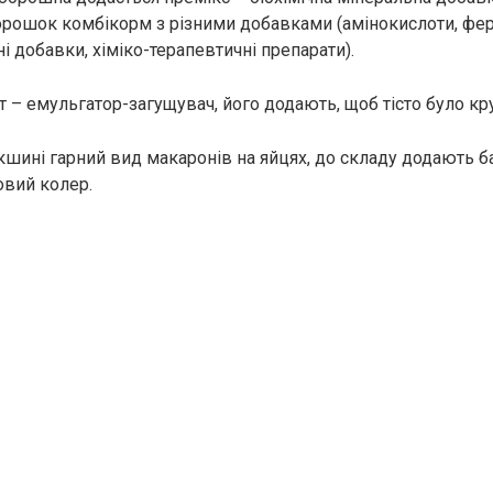
орошок комбікорм з різними добавками (амінокислоти, фер
 добавки, хіміко-терапевтичні препарати).
 – емульгатор-загущувач, його додають, щоб тісто було кру
кшині гарний вид макаронів на яйцях, до складу додають б
овий колер.