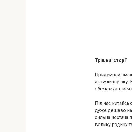
Трішки історії
Придумали смаже
як вуличну їжу. 
обсмажувалися 
Під час китайсь
дуже дешево наго
сильна нестача 
велику родину 