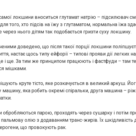
 самої локшини вноситься глутамат натрію – підсилювач см
для того, хто підсів на їжу з глутаматом, нормальна їжа зда
 через нього дітям так подобається гризти суху локшину.
еними доведено, що після такої порції локшини поліпшуєть
ття, настає щось типу ейфорії – типові прояви дії легких нa
ще і ще. За тим же принципом працюють і фастфуди – там т
ся мішками.
мішують круте тісто, яке розкачується в великий аркуш. Й
 машину, яка робить окремі спіральки, друга машина – ріже
атки.
ки обробляються парою, проходять через сушарку і потім п
 пальмову олію з додаванням транс-жирів. Їх шкідливість
церогени, що провокують paк.