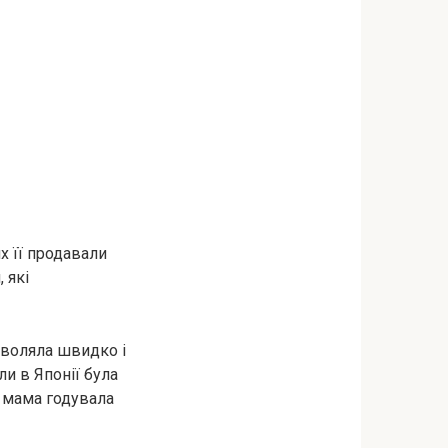
х її продавали
 які
зволяла швидко і
ли в Японії була
о мама годувала