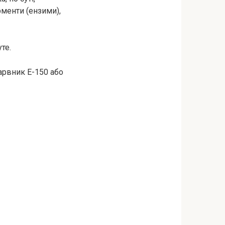
менти (ензими),
те.
арвник Е-150 або