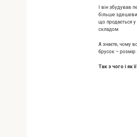
І він збудував п
більше здешевит
що продається у 
складом.
А знаєте, чому в
брусок – розмір 
Так з чого і як 