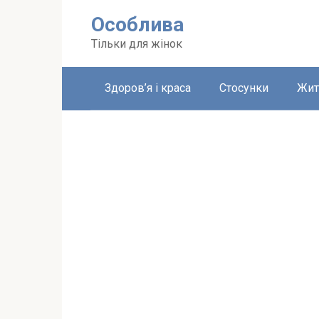
Перейти
Особлива
до
вмісту
Тільки для жінок
Здоров’я і краса
Стосунки
Жит