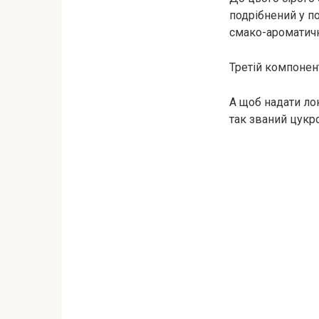
подрібнений у п
смако-ароматичні
Третій компонент
А щоб надати ло
так званий цукр