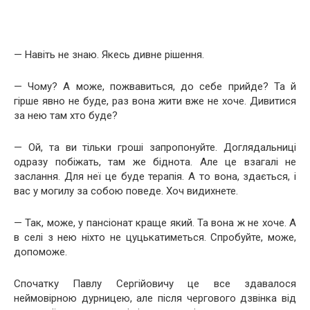
— Навіть не знаю. Якесь дивне рішення.
— Чому? А може, пожвавиться, до себе прийде? Та й
гірше явно не буде, раз вона жити вже не хоче. Дивитися
за нею там хто буде?
— Ой, та ви тільки гроші запропонуйте. Доглядальниці
одразу побіжать, там же біднота. Але це взагалі не
заслання. Для неї це буде терапія. А то вона, здається, і
вас у могилу за собою поведе. Хоч видихнете.
— Так, може, у пансіонат краще який. Та вона ж не хоче. А
в селі з нею ніхто не цуцькатиметься. Спробуйте, може,
допоможе.
Спочатку Павлу Сергійовичу це все здавалося
неймовірною дурницею, але після чергового дзвінка від