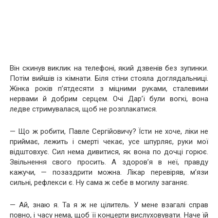
Він скинув виклик на телефоні, який дзвенів без зупинки.
Потім вийшів із кімнати. Біля стіни стояла доглядальниці.
Жінка років п’ятдесяти з міцними руками, сталевими
нервами й добрим серцем. Очі Дар’ї були вогкі, вона
ледве стримувалася, щоб не розплакатися.
— Що ж робити, Павле Сергійовичу? Їсти не хоче, ліки не
приймає, лежить і смерті чекає, усе шпурляє, руки мої
відштовхує. Сил нема дивитися, як вона по дочці горює.
Звільнення свого просить. А здоров’я в неї, правду
кажучи, — позаздрити можна. Лікар перевіряв, м’язи
сильні, рефлекси є. Ну сама ж себе в могилу заганяє.
— Ай, знаю я. Та я ж не цілитель. У мене взагалі справ
повно, і часу нема, щоб її концерти вислуховувати. Наче їй