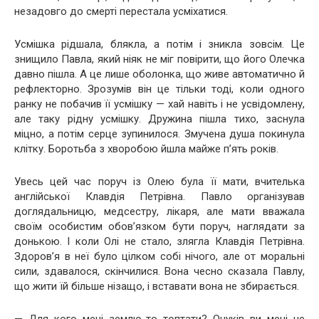
незадовго до смерті перестала усміхатися.
Усмішка рідшала, блякла, а потім і зникла зовсім. Це
знищило Павла, який ніяк не міг повірити, що його Олечка
давно пішла. А це лише оболонка, що живе автоматично й
рефлекторно. Зрозумів він це тільки тоді, коли одного
ранку не побачив її усмішку — хай навіть і не усвідомлену,
але таку рідну усмішку. Дружина пішла тихо, заснула
міцно, а потім серце зупинилося. Змучена душа покинула
клітку. Боротьба з хворобою йшла майже п’ять років.
Увесь цей час поруч із Олею була її мати, вчителька
англійської Клавдія Петрівна. Павло організував
доглядальницю, медсестру, лікаря, але мати вважала
своїм особистим обов’язком бути поруч, наглядати за
донькою. І коли Олі не стало, злягла Клавдія Петрівна.
Здоров’я в неї було цілком собі нічого, але от моральні
сили, здавалося, скінчилися. Вона чесно сказала Павлу,
що жити їй більше нізащо, і вставати вона не збирається.
— Для кого мені землю-то топтати? Онуків ви мені не