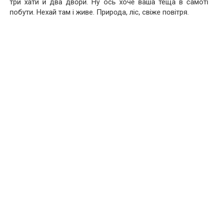
три хати й два двори. Ну ось хоче ваша теща в самоті
побути. Нехай там і живе. Природа, ліс, свіже повітря.