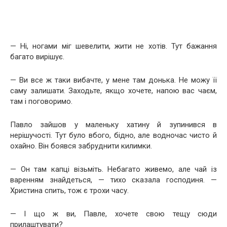
— Ні, ногами міг шевелити, жити не хотів. Тут бажання
багато вирішує.
— Ви все ж таки вибачте, у мене там донька. Не можу її
саму залишати. Заходьте, якщо хочете, напою вас чаєм,
там і поговоримо.
Павло зайшов у маленьку хатину й зупинився в
нерішучості. Тут було вбого, бідно, але водночас чисто й
охайно. Він боявся забруднити килимки.
— Он там капці візьміть. Небагато живемо, але чай із
варенням знайдеться, — тихо сказала господиня. —
Христина спить, тож є трохи часу.
— І що ж ви, Павле, хочете свою тещу сюди
прилаштувати?