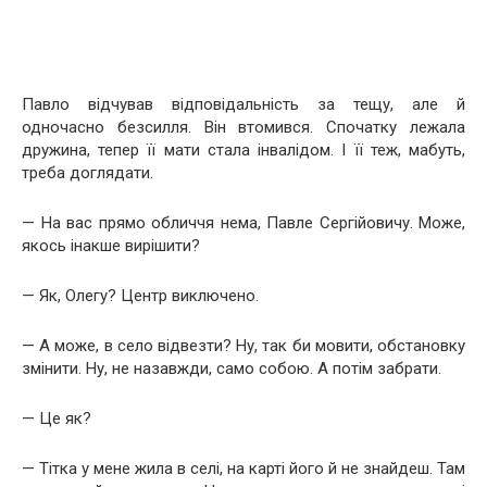
Павло відчував відповідальність за тещу, але й
одночасно безсилля. Він втомився. Спочатку лежала
дружина, тепер її мати стала інвалідом. І її теж, мабуть,
треба доглядати.
— На вас прямо обличчя нема, Павле Сергійовичу. Може,
якось інакше вирішити?
— Як, Олегу? Центр виключено.
— А може, в село відвезти? Ну, так би мовити, обстановку
змінити. Ну, не назавжди, само собою. А потім забрати.
— Це як?
— Тітка у мене жила в селі, на карті його й не знайдеш. Там