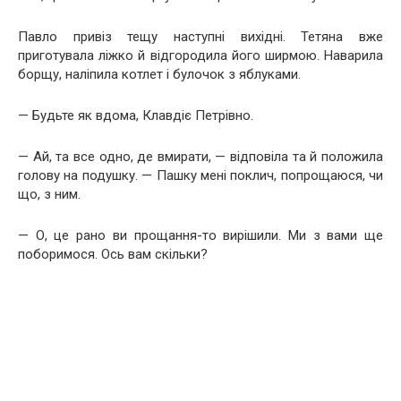
Павло привіз тещу наступні вихідні. Тетяна вже
приготувала ліжко й відгородила його ширмою. Наварила
борщу, наліпила котлет і булочок з яблуками.
— Будьте як вдома, Клавдіє Петрівно.
— Ай, та все одно, де вмирати, — відповіла та й положила
голову на подушку. — Пашку мені поклич, попрощаюся, чи
що, з ним.
— О, це рано ви прощання-то вирішили. Ми з вами ще
поборимося. Ось вам скільки?