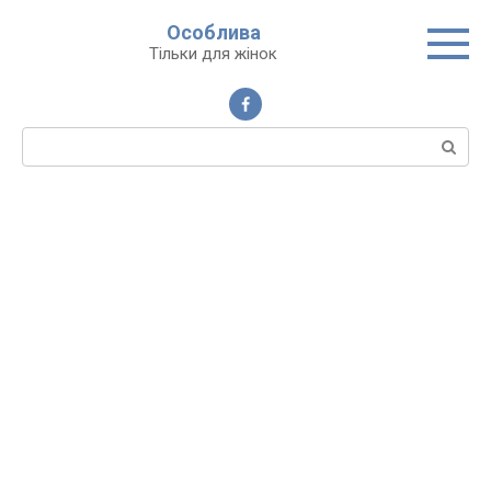
Перейти
Особлива
до
Тільки для жінок
вмісту
Пошук: