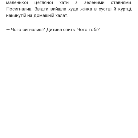
маленької цегляної хати з зеленими ставнями.
Посигналив. Звідти вийшла худа жінка в хустці й куртці,
накинутій на домашній халат.
— Чого сигналиш? Дитина спить. Чого тобі?