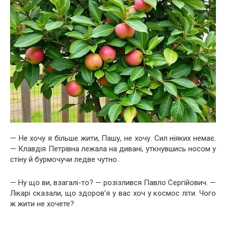
— Не хочу я більше жити, Пашу, не хочу. Сил ніяких немає.
— Клавдія Петрівна лежала на дивані, уткнувшись носом у
стіну й бурмочучи ледве чутно.
— Ну що ви, взагалі-то? — розізлився Павло Сергійович. —
Лікарі сказали, що здоров’я у вас хоч у космос літи. Чого
ж жити не хочете?