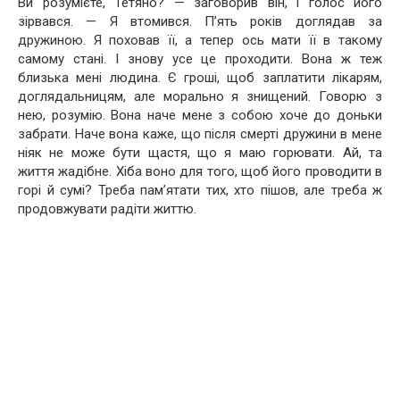
Ви розумієте, Тетяно? — заговорив він, і голос його
зірвався. — Я втомився. П’ять років доглядав за
дружиною. Я поховав її, а тепер ось мати її в такому
самому стані. І знову усе це проходити. Вона ж теж
близька мені людина. Є гроші, щоб заплатити лікарям,
доглядальницям, але морально я знищений. Говорю з
нею, розумію. Вона наче мене з собою хоче до доньки
забрати. Наче вона каже, що після смерті дружини в мене
ніяк не може бути щастя, що я маю горювати. Ай, та
життя жадібне. Хіба воно для того, щоб його проводити в
горі й сумі? Треба пам’ятати тих, хто пішов, але треба ж
продовжувати радіти життю.