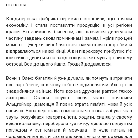
склалося.
Кондитерська фабрика пережила всі кризи, що трясли
економіку, і стала поставляти продукцію в усі регіони
країни. Він займався бізнесом, але навчився делегувати
частину завдань своїм помічникам і замам, і мріяв про цей
момент. Цукерки виробляються, пакуються в коробки й
відправляються на всі кінці. А він підраховує прибуток, п’є
коктейль і дивиться на захід сонця на якомусь тропічному
острові. Все до цього йшло. Грошей додавалося.
Вони з Олею багатіли й уже думали, як почнуть витрачати
все зароблене, ні в чому собі не відмовляючи. Але гроші
знадобилися на інше. Його кохана дружина раптом тяжко
захворіла. Стався інсульт, після якого почалися
Альцгеймер, деменція й повна втрата пам’яті, мови й усіх
навичок. Вона перестала впізнавати чоловіка, забула, як її
звуть, розучілася говорити, їсти, ходити, сиділа у своєму
кріслі колісному, перебирала хусточку, дивилася відсутнім
поглядом у кут кімнати й мовчала. Не чула питань ні
чоловіка, ні матері, ні доглядальниці, нічого не розуміла, а