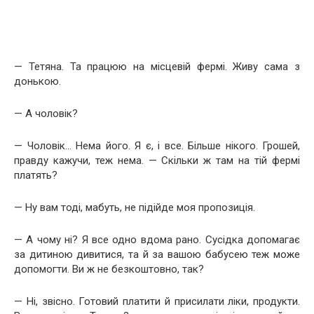
— Тетяна. Та працюю на місцевій фермі. Живу сама з
донькою.
— А чоловік?
— Чоловік… Нема його. Я є, і все. Більше нікого. Грошей,
правду кажучи, теж нема. — Скільки ж там на тій фермі
платять?
— Ну вам тоді, мабуть, не підійде моя пропозиція.
— А чому ні? Я все одно вдома рано. Сусідка допомагає
за дитиною дивитися, та й за вашою бабусею теж може
допомогти. Ви ж не безкоштовно, так?
— Ні, звісно. Готовий платити й присилати ліки, продукти.