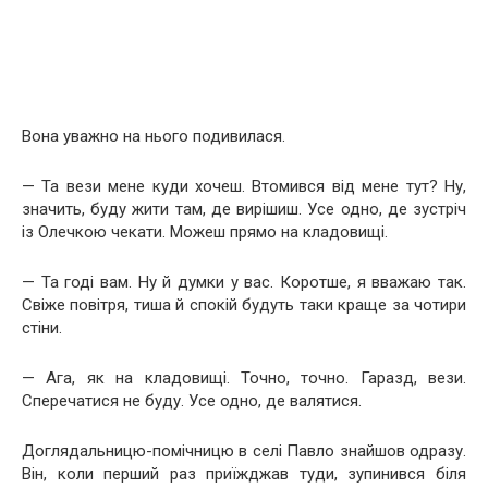
Вона уважно на нього подивилася.
— Та вези мене куди хочеш. Втомився від мене тут? Ну,
значить, буду жити там, де вирішиш. Усе одно, де зустріч
із Олечкою чекати. Можеш прямо на кладовищі.
— Та годі вам. Ну й думки у вас. Коротше, я вважаю так.
Свіже повітря, тиша й спокій будуть таки краще за чотири
стіни.
— Ага, як на кладовищі. Точно, точно. Гаразд, вези.
Сперечатися не буду. Усе одно, де валятися.
Доглядальницю-помічницю в селі Павло знайшов одразу.
Він, коли перший раз приїжджав туди, зупинився біля