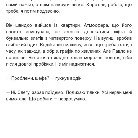
самій важко, а всім навкруги легко. Коротше, роблю, що
треба, я потім подзвоню.
Він швидко вийшов із квартири. Атмосфера, що його
просто знищувала, не змогла дочекатися ліфта й
буквально злетів з четвертого поверху. На вулиці зробив
глибокий вдих. Водій завів машину, знав, що треба їхати, і
часу, як завжди, в обріз, графік по хвилинах. Але Павло не
поспішав. Він стояв і жадно хапав морозне повітря, ніби
після довгої пробіжки. Не міг надихатися.
— Проблеми, шефе? — гукнув водій.
— Ні, Олегу, зараз поїдемо. Подихаю тільки. Усі нерви мені
вимотала. Що робити — незрозуміло.