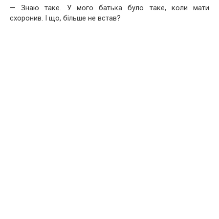
— Знаю таке. У мого батька було таке, коли мати
схоронив. І що, більше не встав?