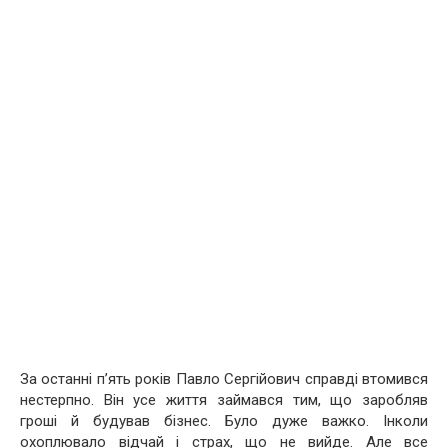
За останні п’ять років Павло Сергійович справді втомився
нестерпно. Він усе життя займався тим, що заробляв
гроші й будував бізнес. Було дуже важко. Інколи
охоплювало відчай і страх, що не вийде. Але все