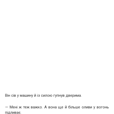
Він сів у машину й із силою гупнув дверима.
— Мені ж теж важко. А вона ще й більше оливи у вогонь
підливає.