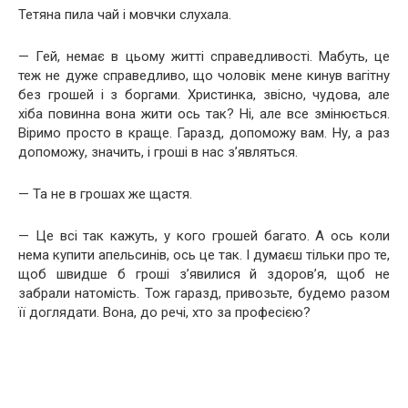
Тетяна пила чай і мовчки слухала.
— Гей, немає в цьому житті справедливості. Мабуть, це
теж не дуже справедливо, що чоловік мене кинув вагітну
без грошей і з боргами. Христинка, звісно, чудова, але
хіба повинна вона жити ось так? Ні, але все змінюється.
Віримо просто в краще. Гаразд, допоможу вам. Ну, а раз
допоможу, значить, і гроші в нас з’являться.
— Та не в грошах же щастя.
— Це всі так кажуть, у кого грошей багато. А ось коли
нема купити апельсинів, ось це так. І думаєш тільки про те,
щоб швидше б гроші з’явилися й здоров’я, щоб не
забрали натомість. Тож гаразд, привозьте, будемо разом
її доглядати. Вона, до речі, хто за професією?