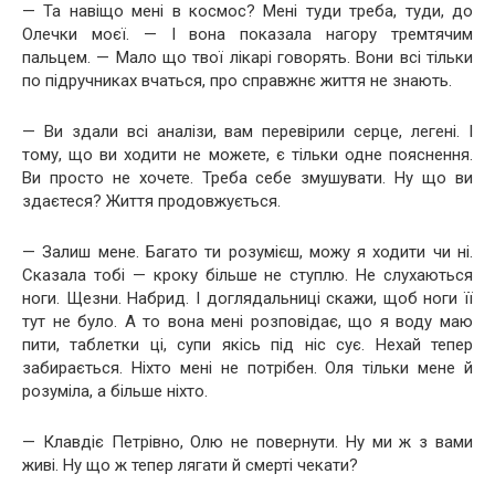
— Та навіщо мені в космос? Мені туди треба, туди, до
Олечки моєї. — І вона показала нагору тремтячим
пальцем. — Мало що твої лікарі говорять. Вони всі тільки
по підручниках вчаться, про справжнє життя не знають.
— Ви здали всі аналізи, вам перевірили серце, легені. І
тому, що ви ходити не можете, є тільки одне пояснення.
Ви просто не хочете. Треба себе змушувати. Ну що ви
здаєтеся? Життя продовжується.
— Залиш мене. Багато ти розумієш, можу я ходити чи ні.
Сказала тобі — кроку більше не ступлю. Не слухаються
ноги. Щезни. Набрид. І доглядальниці скажи, щоб ноги її
тут не було. А то вона мені розповідає, що я воду маю
пити, таблетки ці, супи якісь під ніс сує. Нехай тепер
забирається. Ніхто мені не потрібен. Оля тільки мене й
розуміла, а більше ніхто.
— Клавдіє Петрівно, Олю не повернути. Ну ми ж з вами
живі. Ну що ж тепер лягати й смерті чекати?