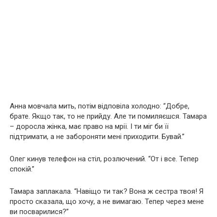
Анна мовчала мить, потім відповіла холодно: “Добре,
брате. Якщо так, то не прийду. Але ти помиляєшся. Тамара
– доросла жінка, має право на мрії. І ти міг би її
підтримати, а не забороняти мені приходити. Бувай.”
Олег кинув телефон на стіл, розлючений. “От і все. Тепер
спокій.”
Тамара заплакала. “Навіщо ти так? Вона ж сестра твоя! Я
просто сказала, що хочу, а не вимагаю. Тепер через мене
ви посварилися?”