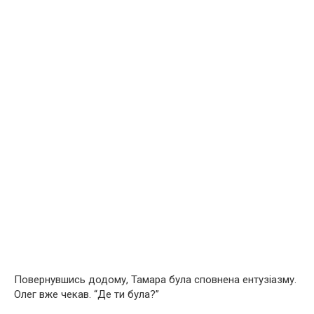
Повернувшись додому, Тамара була сповнена ентузіазму.
Олег вже чекав. “Де ти була?”