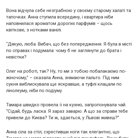
Вона відчула себе незграбною у своєму старому халаті та
тапочках. Анна ступила всередину, і квартира ніби
наповнилася ароматом дорогих парфумів – щось
квіткове, з нотками ванілі.
“Дякую, люба. Вибач, що без попередження. Я була в місті
по справах і подумала: чому б не заглянути до брата і
невістки?
Олег на роботі, так? Ну, то ми з тобою побалакаємо по-
жіночому,” – сказала Анна, знімаючи пальто. Під ним
сукня виблискувала ще яскравіше, а туфлі клацали по
лінолеуму, ніби по подіуму.
Тамара швидко провела її на кухню, запропонувала чай.
“Сідай, будь ласка. Я зараз заварю. А що за справи тебе
привели до Києва? Ти ж, здається, у Львові живеш?”
Анна сіла за стіл, схрестивши ноги так елегантно, що