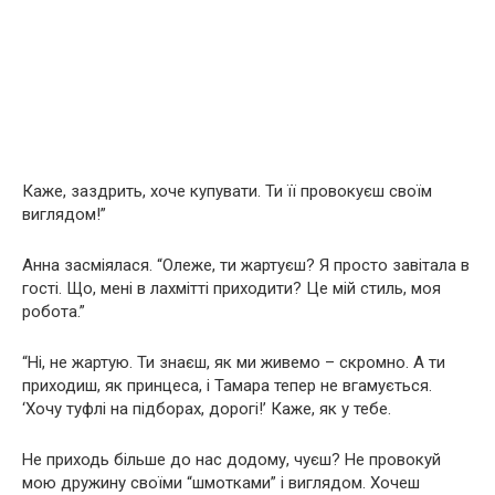
Каже, заздрить, хоче купувати. Ти її провокуєш своїм
виглядом!”
Анна засміялася. “Олеже, ти жартуєш? Я просто завітала в
гості. Що, мені в лахмітті приходити? Це мій стиль, моя
робота.”
“Ні, не жартую. Ти знаєш, як ми живемо – скромно. А ти
приходиш, як принцеса, і Тамара тепер не вгамується.
‘Хочу туфлі на підборах, дорогі!’ Каже, як у тебе.
Не приходь більше до нас додому, чуєш? Не провокуй
мою дружину своїми “шмотками” і виглядом. Хочеш