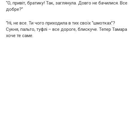
“О, привіт, братику! Так, заглянула. Довго не бачилися. Все
добре?”
“Ні, не все. Ти чого приходила в тих своїх “шмотках”?
Сукня, пальто, туфлі – все дороге, блискуче. Тепер Тамара
хоче те саме.