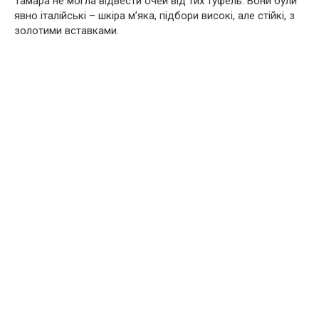
Тамара не могла відвести очей від тих туфель. Вони були
явно італійські – шкіра м’яка, підбори високі, але стійкі, з
золотими вставками.