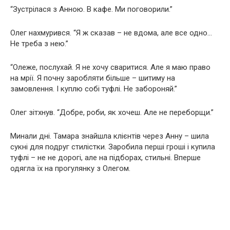
“Зустрілася з Анною. В кафе. Ми поговорили.”
Олег нахмурився. “Я ж сказав – не вдома, але все одно…
Не треба з нею.”
“Олеже, послухай. Я не хочу сваритися. Але я маю право
на мрії. Я почну заробляти більше – шитиму на
замовлення. І куплю собі туфлі. Не забороняй.”
Олег зітхнув. “Добре, роби, як хочеш. Але не переборщи.”
Минали дні. Тамара знайшла клієнтів через Анну – шила
сукні для подруг стилістки. Заробила перші гроші і купила
туфлі – не не дорогі, але на підборах, стильні. Вперше
одягла їх на прогулянку з Олегом.