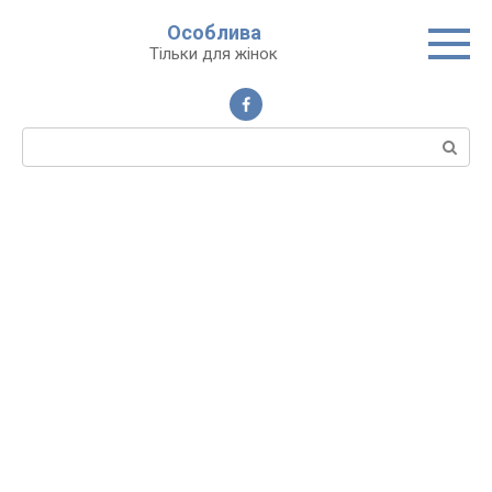
Перейти
Особлива
до
Тільки для жінок
вмісту
Пошук: