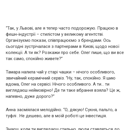
“Так, у Львові, але я тепер часто подорожую. Працюю в
фешн-індустрії – стилістом у великому агентстві.
Організуємо покази, співпрацюємо з брендами. Ось
сьогодні зустрічалася з партнерами в Києві, щодо нової
колекції. А ти як? Розкажи про себе. Олег пише, що ви все
так само, спокійно живете?”
Тамара налила чай у старі чашки – нічого особливого,
звичайний керамічний сервіз. “Ну, так, спокійно. Я шию
вдома, Олег на сервісі. Нічого особливого. А ти… ти
виглядаєш неймовірно! Де ти таке вбрання взяла? Це ж,
напевно, дуже дорого?”
Анна засміялася мелодійно. “О, дякую! Сукня, пальто, а
туфлі . Не дешево, але в моїй роботі це інвестиція.
Знаєш, коли ти виглядаєш стильно, люди ставляться до