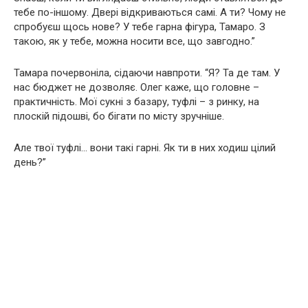
тебе по-іншому. Двері відкриваються самі. А ти? Чому не
спробуєш щось нове? У тебе гарна фігура, Тамаро. З
такою, як у тебе, можна носити все, що завгодно.”
Тамара почервоніла, сідаючи навпроти. “Я? Та де там. У
нас бюджет не дозволяє. Олег каже, що головне –
практичність. Мої сукні з базару, туфлі – з ринку, на
плоскій підошві, бо бігати по місту зручніше.
Але твої туфлі… вони такі гарні. Як ти в них ходиш цілий
день?”