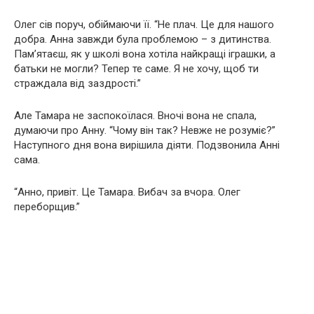
Олег сів поруч, обіймаючи її. “Не плач. Це для нашого
добра. Анна завжди була проблемою – з дитинства.
Пам’ятаєш, як у школі вона хотіла найкращі іграшки, а
батьки не могли? Тепер те саме. Я не хочу, щоб ти
страждала від заздрості.”
Але Тамара не заспокоїлася. Вночі вона не спала,
думаючи про Анну. “Чому він так? Невже не розуміє?”
Наступного дня вона вирішила діяти. Подзвонила Анні
сама.
“Анно, привіт. Це Тамара. Вибач за вчора. Олег
переборщив.”