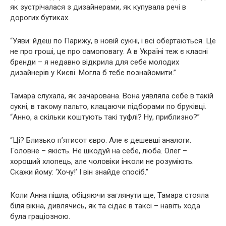
як зустрічалася з дизайнерами, як купувала речі в
дорогих бутиках.
“Уяви: йдеш по Парижу, в новій сукні, і всі обертаються. Це
не про гроші, це про самоповагу. А в Україні теж є класні
бренди – я недавно відкрила для себе молодих
дизайнерів у Києві. Могла б тебе познайомити.”
Тамара слухала, як зачарована. Вона уявляла себе в такій
сукні, в такому пальто, клацаючи підборами по бруківці.
“Анно, а скільки коштують такі туфлі? Ну, приблизно?”
“Ці? Близько п’ятисот євро. Але є дешевші аналоги.
Головне – якість. Не шкодуй на себе, люба. Олег –
хороший хлопець, але чоловіки інколи не розуміють.
Скажи йому: ‘Хочу!’ І він знайде спосіб.”
Коли Анна пішла, обіцяючи заглянути ще, Тамара стояла
біля вікна, дивлячись, як та сідає в таксі – навіть хода
була граціозною.