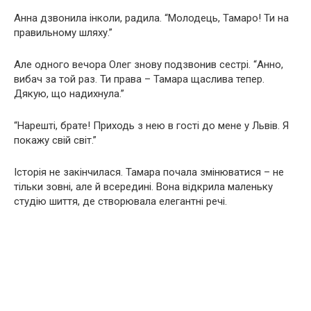
Анна дзвонила інколи, радила. “Молодець, Тамаро! Ти на
правильному шляху.”
Але одного вечора Олег знову подзвонив сестрі. “Анно,
вибач за той раз. Ти права – Тамара щаслива тепер.
Дякую, що надихнула.”
“Нарешті, брате! Приходь з нею в гості до мене у Львів. Я
покажу свій світ.”
Історія не закінчилася. Тамара почала змінюватися – не
тільки зовні, але й всередині. Вона відкрила маленьку
студію шиття, де створювала елегантні речі.