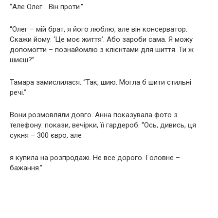
“Але Олег… Він проти.”
“Олег – мій брат, я його люблю, але він консерватор.
Скажи йому: ‘Це моє життя’. Або зароби сама. Я можу
допомогти – познайомлю з клієнтами для шиття. Ти ж
шиєш?”
Тамара замислилася. “Так, шию. Могла б шити стильні
речі.”
Вони розмовляли довго. Анна показувала фото з
телефону: покази, вечірки, її гардероб. “Ось, дивись, ця
сукня – 300 євро, але
я купила на розпродажі. Не все дорого. Головне –
бажання.”