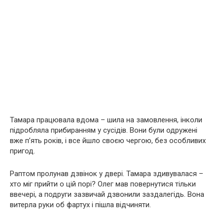
Тамара працювала вдома – шила на замовлення, інколи
підробляла прибиранням у сусідів. Вони були одружені
вже п’ять років, і все йшло своєю чергою, без особливих
пригод.
Раптом пролунав дзвінок у двері. Тамара здивувалася –
хто міг прийти о цій порі? Олег мав повернутися тільки
ввечері, а подруги зазвичай дзвонили заздалегідь. Вона
витерла руки об фартух і пішла відчиняти.