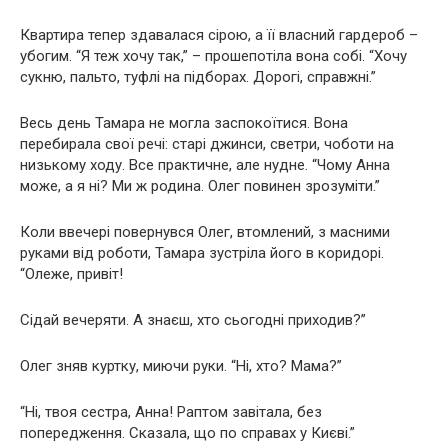
Квартира тепер здавалася сірою, а її власний гардероб –
убогим. “Я теж хочу так,” – прошепотіла вона собі. “Хочу
сукню, пальто, туфлі на підборах. Дорогі, справжні.”
Весь день Тамара не могла заспокоїтися. Вона
перебирала свої речі: старі джинси, светри, чоботи на
низькому ходу. Все практичне, але нудне. “Чому Анна
може, а я ні? Ми ж родина. Олег повинен зрозуміти.”
Коли ввечері повернувся Олег, втомлений, з масними
руками від роботи, Тамара зустріла його в коридорі.
“Олеже, привіт!
Сідай вечеряти. А знаєш, хто сьогодні приходив?”
Олег зняв куртку, миючи руки. “Ні, хто? Мама?”
“Ні, твоя сестра, Анна! Раптом завітала, без
попередження. Сказала, що по справах у Києві.”