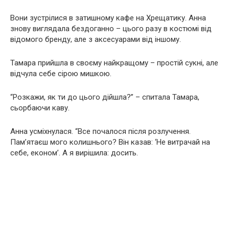
Вони зустрілися в затишному кафе на Хрещатику. Анна
знову виглядала бездоганно – цього разу в костюмі від
відомого бренду, але з аксесуарами від іншому.
Тамара прийшла в своєму найкращому – простій сукні, але
відчула себе сірою мишкою.
“Розкажи, як ти до цього дійшла?” – спитала Тамара,
сьорбаючи каву.
Анна усміхнулася. “Все почалося після розлучення.
Пам’ятаєш мого колишнього? Він казав: ‘Не витрачай на
себе, економ’. А я вирішила: досить.