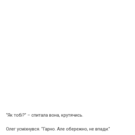
“Як тобі?” – спитала вона, крутячись.
Олег усміхнувся. “Гарно. Але обережно, не впади.”