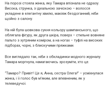
На порозі стояла жінка, яку Тамара впізнала не одразу.
Висока, струнка, з ідеальною зачіскою – волосся
укладене в елегантну хвилю, макіяж бездоганний, ніби
щойно з салону.
На ній була шовкова сукня кольору шампанського, що
облягала фігуру, як друга шкіра, поверх – стильне вовняне
пальто з хутряним коміром, а на ногах – туфлі на високих
підборах, чорні, з блискучими пряжками.
Все виглядало так, ніби з обкладинки модного журналу.
Тамара моргнула, намагаючись зрозуміти, хто це.
“Тамаро? Привіт! Це я, Анна, сестра Олега!” – усміхнулася
жінка, і її голос був м’яким, але впевненим, як у
телеведучої.