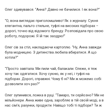
Олег здивувався. “Анна? Давно не бачилися. І як вона?”
“О, вона виглядає приголомшливо! Як з журналу. Сукня
елегантна, пальто стильне, туфлі на високих підборах –
дорогі, точно від відомого бренду. Розповідала про свою
роботу, подорожі. Я їй так заздрю!”
Олег сів за стіл, накладаючи картоплю. “Ну, Анна завжди
була модницею. З дитинства любила вбиратися. А що
хотіла?”
“Просто завітала. Ми пили чай, балакали. Олеже, я теж
хочу так одягатися. Хочу сукню, як у неї, і туфлі на
підборах. Дорогі, справжні. Чому б ні? Ми ж можемо собі
дозволити хоч раз?”
Олег зупинився, ложка в руці. “Тамаро, ти серйозно? Ми не
мільйонери. Анна живе одна, заробляє в тій своїй моді, а в
нас сім’я, рахунки, продукти. Навіщо тобі ті підбори? Ти ж