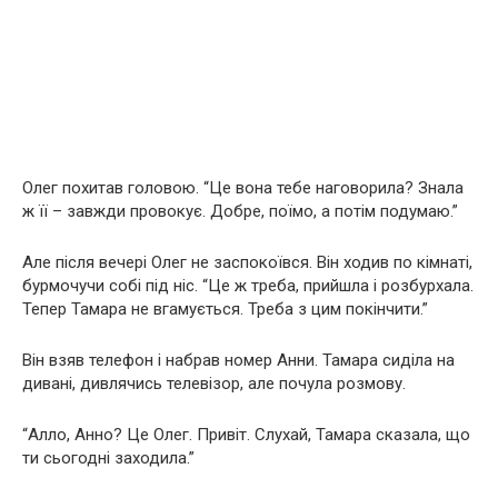
Олег похитав головою. “Це вона тебе наговорила? Знала
ж її – завжди провокує. Добре, поїмо, а потім подумаю.”
Але після вечері Олег не заспокоївся. Він ходив по кімнаті,
бурмочучи собі під ніс. “Це ж треба, прийшла і розбурхала.
Тепер Тамара не вгамується. Треба з цим покінчити.”
Він взяв телефон і набрав номер Анни. Тамара сиділа на
дивані, дивлячись телевізор, але почула розмову.
“Алло, Анно? Це Олег. Привіт. Слухай, Тамара сказала, що
ти сьогодні заходила.”