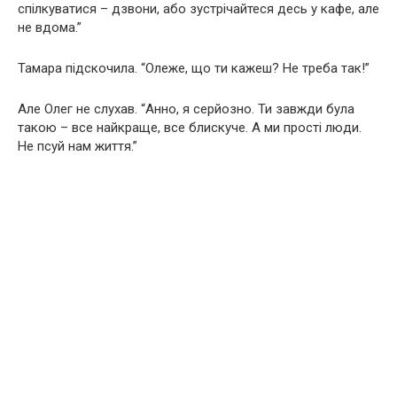
спілкуватися – дзвони, або зустрічайтеся десь у кафе, але
не вдома.”
Тамара підскочила. “Олеже, що ти кажеш? Не треба так!”
Але Олег не слухав. “Анно, я серйозно. Ти завжди була
такою – все найкраще, все блискуче. А ми прості люди.
Не псуй нам життя.”