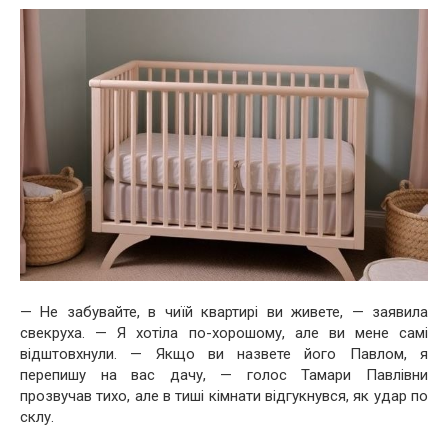
— Не забувайте, в чиїй квартирі ви живете, — заявила
свекруха. — Я хотіла по-хорошому, але ви мене самі
відштовхнули. — Якщо ви назвете його Павлом, я
перепишу на вас дачу, — голос Тамари Павлівни
прозвучав тихо, але в тиші кімнати відгукнувся, як удар по
склу.