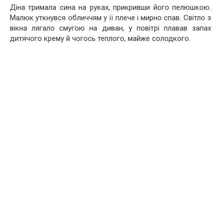
Діна тримала сина на руках, прикривши його пелюшкою.
Малюк уткнувся обличчям у її плече і мирно спав. Світло з
вікна лягало смугою на диван, у повітрі плавав запах
дитячого крему й чогось теплого, майже солодкого.