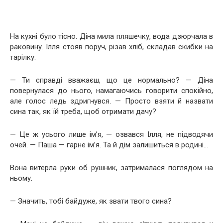
На кухні було тісно. Діна мила пляшечку, вода дзюрчала в
раковину. Ілля стояв поруч, різав хліб, складав скибки на
тарілку.
— Ти справді вважаєш, що це нормально? — Діна
повернулася до нього, намагаючись говорити спокійно,
але голос ледь здригнувся. — Просто взяти й назвати
сина так, як їй треба, щоб отримати дачу?
— Це ж усього лише ім’я, — озвався Ілля, не підводячи
очей. — Паша — гарне ім’я. Та й дім залишиться в родині…
Вона витерла руки об рушник, затрималася поглядом на
ньому.
— Значить, тобі байдуже, як звати твого сина?