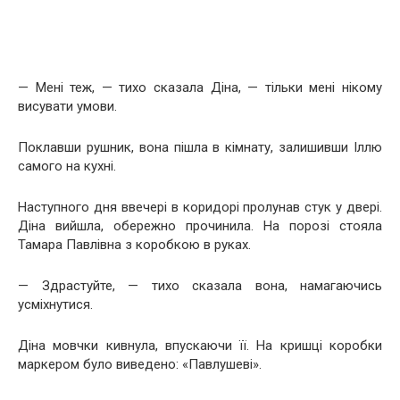
— Мені теж, — тихо сказала Діна, — тільки мені нікому
висувати умови.
Поклавши рушник, вона пішла в кімнату, залишивши Іллю
самого на кухні.
Наступного дня ввечері в коридорі пролунав стук у двері.
Діна вийшла, обережно прочинила. На порозі стояла
Тамара Павлівна з коробкою в руках.
— Здрастуйте, — тихо сказала вона, намагаючись
усміхнутися.
Діна мовчки кивнула, впускаючи її. На кришці коробки
маркером було виведено: «Павлушеві».