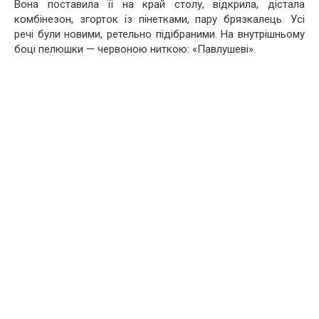
Вона поставила її на край столу, відкрила, дістала
комбінезон, згорток із пінетками, пару брязкалець. Усі
речі були новими, ретельно підібраними. На внутрішньому
боці пелюшки — червоною ниткою: «Павлушеві».