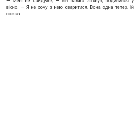
— Мені не байдуже, — він важко зітхнув, подивився у
вікно. — Я не хочу з нею сваритися. Вона одна тепер. Їй
важко.