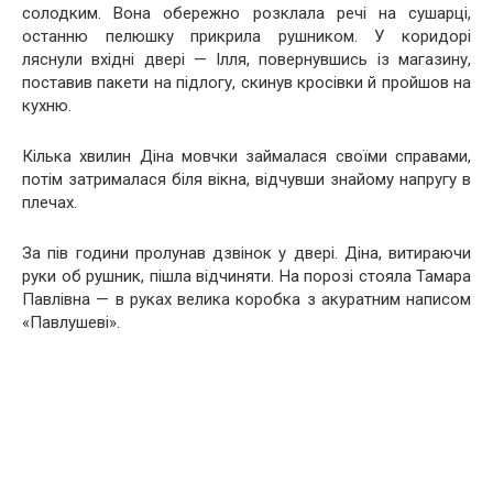
солодким. Вона обережно розклала речі на сушарці,
останню пелюшку прикрила рушником. У коридорі
ляснули вхідні двері — Ілля, повернувшись із магазину,
поставив пакети на підлогу, скинув кросівки й пройшов на
кухню.
Кілька хвилин Діна мовчки займалася своїми справами,
потім затрималася біля вікна, відчувши знайому напругу в
плечах.
За пів години пролунав дзвінок у двері. Діна, витираючи
руки об рушник, пішла відчиняти. На порозі стояла Тамара
Павлівна — в руках велика коробка з акуратним написом
«Павлушеві».