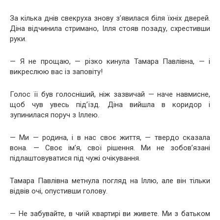
За кілька днів свекруха знову з’явилася біля їхніх дверей.
Діна відчинила стримано, Ілля стояв позаду, схрестивши
руки.
— Я не прощаю, — різко кинула Тамара Павлівна, — і
викреслюю вас із заповіту!
Голос її був голосніший, ніж зазвичай — наче навмисне,
щоб чув увесь під’їзд. Діна вийшла в коридор і
зупинилася поруч з Іллею.
— Ми — родина, і в нас своє життя, — твердо сказала
вона. — Своє ім’я, свої рішення. Ми не зобов’язані
підлаштовуватися під чужі очікування.
Тамара Павлівна метнула погляд на Іллю, але він тільки
відвів очі, опустивши голову.
— Не забувайте, в чиїй квартирі ви живете. Ми з батьком