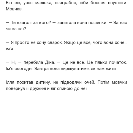
Він сів, узяв малюка, незграбно, ніби боявся впустити.
Мовчав.
— Ти взагалі за кого? — запитала вона пошепки. — За нас
чи за неї?
— Я просто не хочу сварок. Якщо це все, чого вона хоче…
ім’я…
— Ні, — перебила Діна. — Це не все. Це тільки початок.
Ім’я сьогодні. Завтра вона вирішуватиме, як нам жити.
Ілля похитав дитину, не підводячи очей. Потім мовчки
повернув її дружині й ліг спиною до неї.