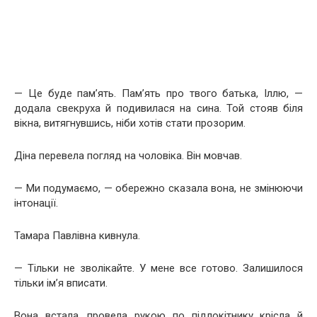
— Це буде пам’ять. Пам’ять про твого батька, Іллю, —
додала свекруха й подивилася на сина. Той стояв біля
вікна, витягнувшись, ніби хотів стати прозорим.
Діна перевела погляд на чоловіка. Він мовчав.
— Ми подумаємо, — обережно сказала вона, не змінюючи
інтонації.
Тамара Павлівна кивнула.
— Тільки не зволікайте. У мене все готово. Залишилося
тільки ім’я вписати.
Вона встала, провела рукою по підлокітнику крісла й