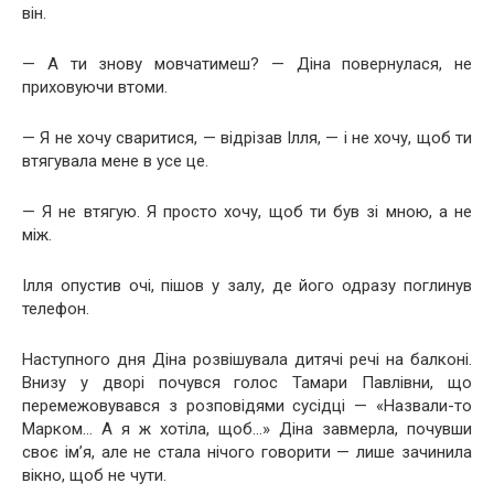
він.
— А ти знову мовчатимеш? — Діна повернулася, не
приховуючи втоми.
— Я не хочу сваритися, — відрізав Ілля, — і не хочу, щоб ти
втягувала мене в усе це.
— Я не втягую. Я просто хочу, щоб ти був зі мною, а не
між.
Ілля опустив очі, пішов у залу, де його одразу поглинув
телефон.
Наступного дня Діна розвішувала дитячі речі на балконі.
Внизу у дворі почувся голос Тамари Павлівни, що
перемежовувався з розповідями сусідці — «Назвали-то
Марком… А я ж хотіла, щоб…» Діна завмерла, почувши
своє ім’я, але не стала нічого говорити — лише зачинила
вікно, щоб не чути.