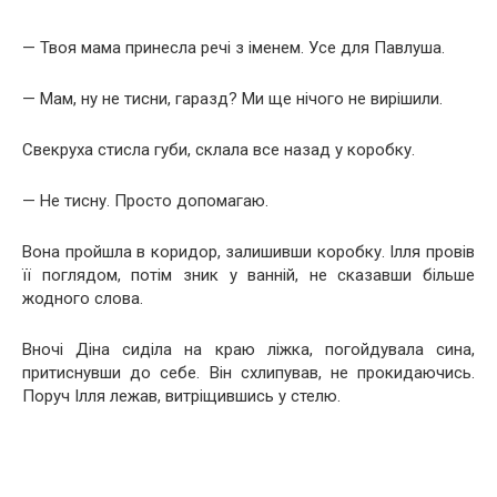
— Твоя мама принесла речі з іменем. Усе для Павлуша.
— Мам, ну не тисни, гаразд? Ми ще нічого не вирішили.
Свекруха стисла губи, склала все назад у коробку.
— Не тисну. Просто допомагаю.
Вона пройшла в коридор, залишивши коробку. Ілля провів
її поглядом, потім зник у ванній, не сказавши більше
жодного слова.
Вночі Діна сиділа на краю ліжка, погойдувала сина,
притиснувши до себе. Він схлипував, не прокидаючись.
Поруч Ілля лежав, витріщившись у стелю.