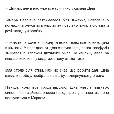
— Дякую, але в нас уже все є, — тихо сказала Діна.
Тамара Павлівна затрималася біля ліжечка, невпевнено
погладила онука по ручці, потім повільно почала складати
речі назад у коробку.
— Живіть як хочете, — кинула вона через плече, виходячи
з кімнати. У передпокої довго взувалася, запах парфумів
змішався із запахом дитячого мила. За хвилину двері за
нею зачинилися, у квартирі знову стало тихо.
Ілля стояв біля стіни, ніби не знав, що робити далі. Діна
взяла коробку, прибрала на шафу, повернулася до сина.
Пізніше, коли все трохи вщухло, Діна міняла підгузок
синові. Ілля зайшов, оперся на одвірок, дивився, як вона
вовтузиться з Марком.