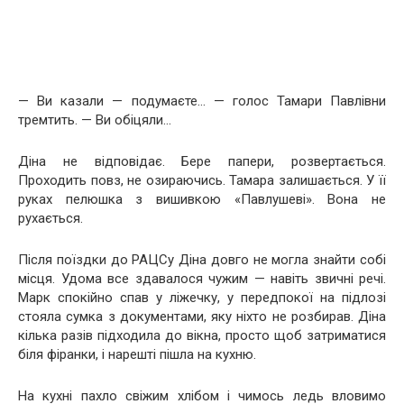
— Ви казали — подумаєте… — голос Тамари Павлівни
тремтить. — Ви обіцяли…
Діна не відповідає. Бере папери, розвертається.
Проходить повз, не озираючись. Тамара залишається. У її
руках пелюшка з вишивкою «Павлушеві». Вона не
рухається.
Після поїздки до РАЦСу Діна довго не могла знайти собі
місця. Удома все здавалося чужим — навіть звичні речі.
Марк спокійно спав у ліжечку, у передпокої на підлозі
стояла сумка з документами, яку ніхто не розбирав. Діна
кілька разів підходила до вікна, просто щоб затриматися
біля фіранки, і нарешті пішла на кухню.
На кухні пахло свіжим хлібом і чимось ледь вловимо