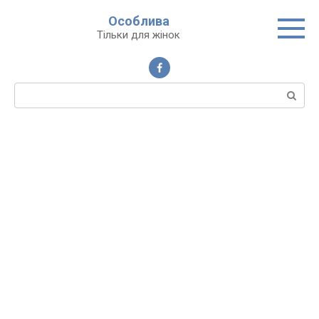
Перейти
Особлива
до
Тільки для жінок
вмісту
Пошук: