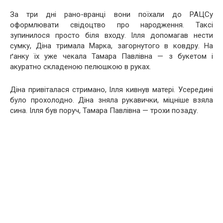
За три дні рано-вранці вони поїхали до РАЦСу
оформлювати свідоцтво про народження. Таксі
зупинилося просто біля входу. Ілля допомагав нести
сумку, Діна тримала Марка, загорнутого в ковдру. На
ґанку їх уже чекала Тамара Павлівна — з букетом і
акуратно складеною пелюшкою в руках.
Діна привіталася стримано, Ілля кивнув матері. Усередині
було прохолодно. Діна зняла рукавички, міцніше взяла
сина. Ілля був поруч, Тамара Павлівна — трохи позаду.