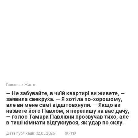
Головна
»
Життя
— Не забувайте, в чиїй квартирі ви живете, —
заявила свекруха. — Я хотіла по-хорошому,
але ви мене самі відштовхнули. — Якщо ви
назвете його Павлом, я перепишу на вас дачу,
— голос Тамари Павлівни прозвучав тихо, але
в тиші кімнати відгукнувся, як удар по склу.
Дата публікації:
02.05.2026
Життя