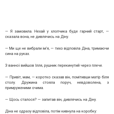
— Я замовила. Нехай у хлопчика буде гарний старт, —
сказала вона, не дивлячись на Діну.
— Ми ще не вибрали ім’я, — тихо відповіла Діна, тримаючи
сина на руках.
З ванної вийшов Ілля, рушник перекинутий через плече.
— Привіт, мам, — коротко сказав він, помітивши матір біля
столу. Дружина стояла поруч, невдоволена, з
примруженими очима.
— Щось сталося? — запитав він, дивлячись на Діну.
Діна не одразу відповіла, потім кивнула на коробку: