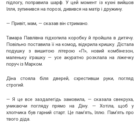
підлогу, поправила шарф. У цей момент із кухні вийшов
Ілля, зупинився на порозі, дивився на матір і дружину.
— Привіт, мам, — сказав він стримано.
Тамара Павлівна підхопила коробку й пройшла в дитячу.
Повільно поставила її на комод, відкрила кришку. Дістала
подушку з вишитою літерою «П», новий комбінезон,
маленьку іграшку — усе акуратно розклала на ліжечку
поруч із Марком.
Діна стояла біля дверей, схрестивши руки, погляд
строгий.
— Я це все заздалегідь замовила, — сказала свекруха,
уникаючи погляду прямо на Діну. — Хотіла, щоб у
хлопчика був гарний старт. Це пам’ять, Іллю. Пам’ять про
твого діда.