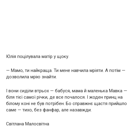
Юлія поцілувала матір у щоку.
— Мамо, ти найкраща. Ти мене навчила мріяти. А потім —
дозволила мрію знайти.
І вони сиділи втрьох — бабуся, мама й маленька Мавка —
біля тієї самої річки, де все почалося. І жоден принц на
білому коні не був потрібен. Бо справжнє щастя прийшло
саме — тихо, без фанфар, але назавжди.
Світлана Малосвітна