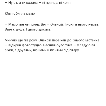
— Ну от, а ти казала — ні принца, ні коня.
Юлія обняла матір.
— Мамо, він не принц. Він — Олексій. І коня в нього немає.
Зате є душа. І цього досить.
Минуло ще пів року. Олексій переїхав до їхнього містечка
— відкрив фотостудію. Весілля було тихе — у саду біля
річки, з друзями, віршами й піснями під гітару.