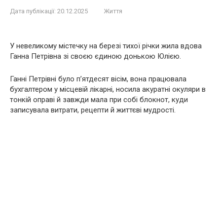
Дата публікації:
20.12.2025
Життя
У невеликому містечку на березі тихої річки жила вдова
Ганна Петрівна зі своєю єдиною донькою Юлією.
Ганні Петрівні було п’ятдесят вісім, вона працювала
бухгалтером у місцевій лікарні, носила акуратні окуляри в
тонкій оправі й завжди мала при собі блокнот, куди
записувала витрати, рецепти й життєві мудрості.