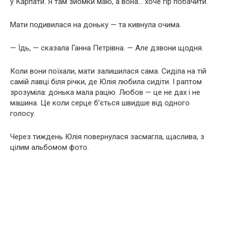
у Карпати. Я там зйомки маю, а вона… хоче гір побачити.
Мати подивилася на доньку — та кивнула очима.
— Їдь, — сказала Ганна Петрівна. — Але дзвони щодня.
Коли вони поїхали, мати залишилася сама. Сиділа на тій
самій лавці біля річки, де Юлія любила сидіти. І раптом
зрозуміла: донька мала рацію. Любов — це не дах і не
машина. Це коли серце б’ється швидше від одного
голосу.
Через тиждень Юлія повернулася засмагла, щаслива, з
цілим альбомом фото.