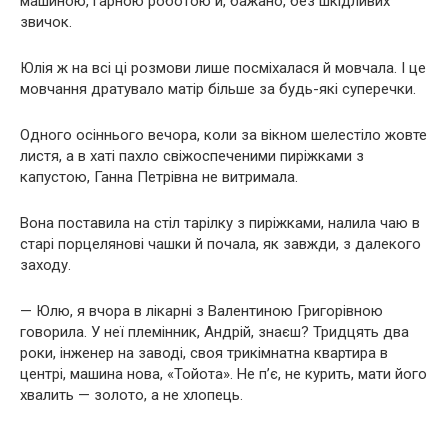
машиною, гарною роботою й, бажано, без шкідливих
звичок.
Юлія ж на всі ці розмови лише посміхалася й мовчала. І це
мовчання дратувало матір більше за будь-які суперечки.
Одного осіннього вечора, коли за вікном шелестіло жовте
листя, а в хаті пахло свіжоспеченими пиріжками з
капустою, Ганна Петрівна не витримала.
Вона поставила на стіл тарілку з пиріжками, налила чаю в
старі порцелянові чашки й почала, як завжди, з далекого
заходу.
— Юлю, я вчора в лікарні з Валентиною Григорівною
говорила. У неї племінник, Андрій, знаєш? Тридцять два
роки, інженер на заводі, своя трикімнатна квартира в
центрі, машина нова, «Тойота». Не п’є, не курить, мати його
хвалить — золото, а не хлопець.