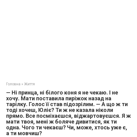
Головна
»
Життя
— Ні принца, ні білого коня я не чекаю. І не
хочу. Мати поставила пиріжок назад на
тарілку. Голос її став підозрілим. — А що ж ти
тоді хочеш, Юліє? Ти ж не казала ніколи
прямо. Все посміхаєшся, віджартовуєшся. Я ж
мати твоя, мені ж боляче дивитися, як ти
одна. Чого ти чекаєш? Чи, може, хтось уже є,
а ти мовчиш?