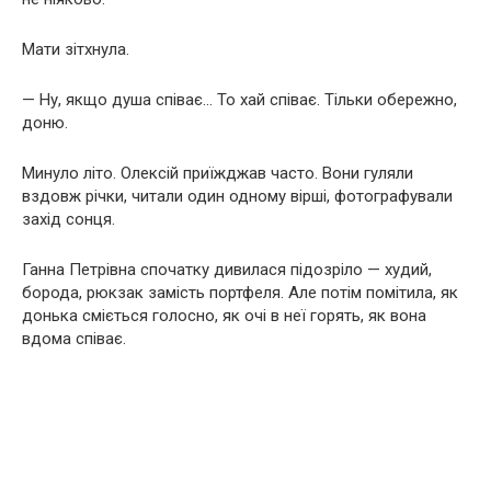
Мати зітхнула.
— Ну, якщо душа співає… То хай співає. Тільки обережно,
доню.
Минуло літо. Олексій приїжджав часто. Вони гуляли
вздовж річки, читали один одному вірші, фотографували
захід сонця.
Ганна Петрівна спочатку дивилася підозріло — худий,
борода, рюкзак замість портфеля. Але потім помітила, як
донька сміється голосно, як очі в неї горять, як вона
вдома співає.