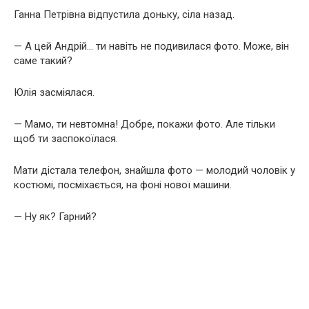
Ганна Петрівна відпустила доньку, сіла назад.
— А цей Андрій… ти навіть не подивилася фото. Може, він
саме такий?
Юлія засміялася.
— Мамо, ти невтомна! Добре, покажи фото. Але тільки
щоб ти заспокоїлася.
Мати дістала телефон, знайшла фото — молодий чоловік у
костюмі, посміхається, на фоні нової машини.
— Ну як? Гарний?