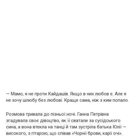
— Мамо, я не проти Кайдашів. Якщо в них любов є. Але я
не хочу шлюбу без любові. Краще сама, ніж з ким попало.
Розмова тривала до пізньої ночі. Ганна Петрівна
згадувала своє дівоцтво, як її сватали за сусідського
сина, а вона втекла на танці й там зустріла батька Юлії —
високого, з гітарою, що співав «Чорнії брови, карії очі».