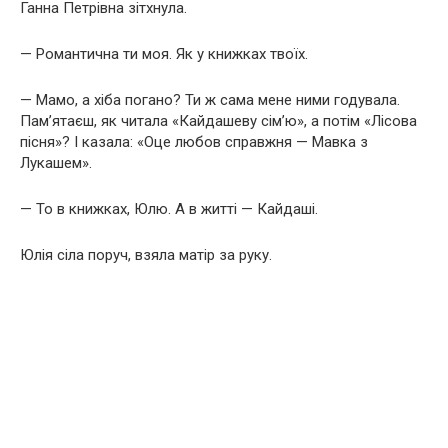
Ганна Петрівна зітхнула.
— Романтична ти моя. Як у книжках твоїх.
— Мамо, а хіба погано? Ти ж сама мене ними годувала.
Пам’ятаєш, як читала «Кайдашеву сім’ю», а потім «Лісова
пісня»? І казала: «Оце любов справжня — Мавка з
Лукашем».
— То в книжках, Юлю. А в житті — Кайдаші.
Юлія сіла поруч, взяла матір за руку.