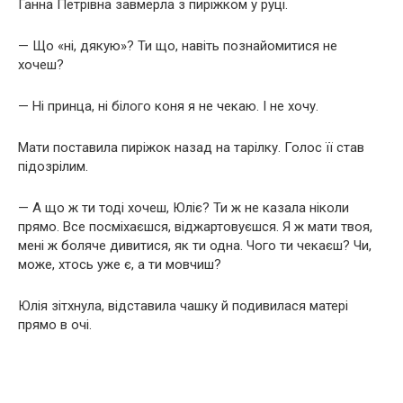
Ганна Петрівна завмерла з пиріжком у руці.
— Що «ні, дякую»? Ти що, навіть познайомитися не
хочеш?
— Ні принца, ні білого коня я не чекаю. І не хочу.
Мати поставила пиріжок назад на тарілку. Голос її став
підозрілим.
— А що ж ти тоді хочеш, Юліє? Ти ж не казала ніколи
прямо. Все посміхаєшся, віджартовуєшся. Я ж мати твоя,
мені ж боляче дивитися, як ти одна. Чого ти чекаєш? Чи,
може, хтось уже є, а ти мовчиш?
Юлія зітхнула, відставила чашку й подивилася матері
прямо в очі.