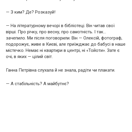
— З ким? Де? Розказуй!
— На літературному вечорі в бібліотеці. Він читав свої
вірші. Про річку, про весну, про самотність. І так…
зачепило. Ми після поговорили. Він — Олексій, фотограф,
подорожує, живе в Києві, але приїжджає до бабусі в наше
містечко. Немає ні квартири в центрі, ні «Тойоти». Зате є
очі, в яких — цілий світ.
Ганна Петрівна слухала й не знала, радіти чи плакати.
— А стабільність? А майбутнє?