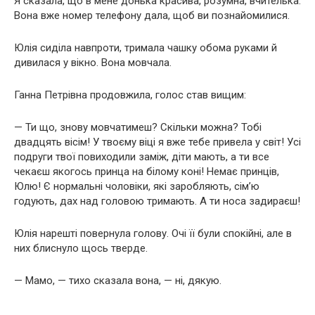
Я сказала, що в мене донька красива, розумна, вчителька.
Вона вже номер телефону дала, щоб ви познайомилися.
Юлія сиділа навпроти, тримала чашку обома руками й
дивилася у вікно. Вона мовчала.
Ганна Петрівна продовжила, голос став вищим:
— Ти що, знову мовчатимеш? Скільки можна? Тобі
двадцять вісім! У твоєму віці я вже тебе привела у світ! Усі
подруги твої повиходили заміж, діти мають, а ти все
чекаєш якогось принца на білому коні! Немає принців,
Юлю! Є нормальні чоловіки, які заробляють, сім’ю
годують, дах над головою тримають. А ти носа задираєш!
Юлія нарешті повернула голову. Очі її були спокійні, але в
них блиснуло щось тверде.
— Мамо, — тихо сказала вона, — ні, дякую.