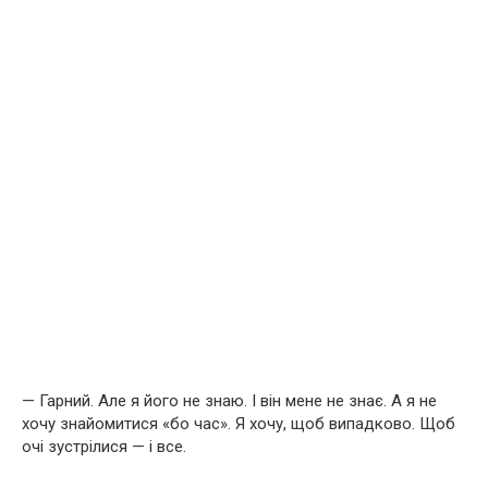
— Гарний. Але я його не знаю. І він мене не знає. А я не
хочу знайомитися «бо час». Я хочу, щоб випадково. Щоб
очі зустрілися — і все.