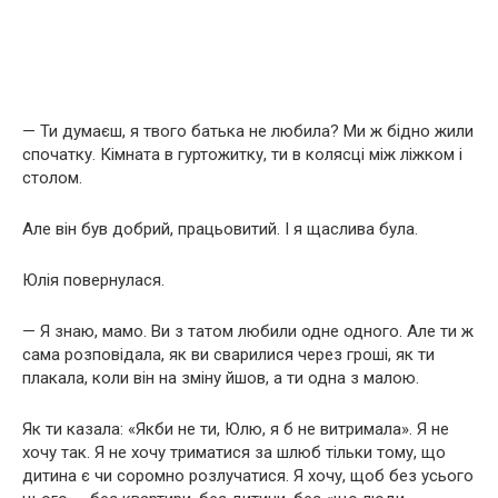
— Ти думаєш, я твого батька не любила? Ми ж бідно жили
спочатку. Кімната в гуртожитку, ти в колясці між ліжком і
столом.
Але він був добрий, працьовитий. І я щаслива була.
Юлія повернулася.
— Я знаю, мамо. Ви з татом любили одне одного. Але ти ж
сама розповідала, як ви сварилися через гроші, як ти
плакала, коли він на зміну йшов, а ти одна з малою.
Як ти казала: «Якби не ти, Юлю, я б не витримала». Я не
хочу так. Я не хочу триматися за шлюб тільки тому, що
дитина є чи соромно розлучатися. Я хочу, щоб без усього