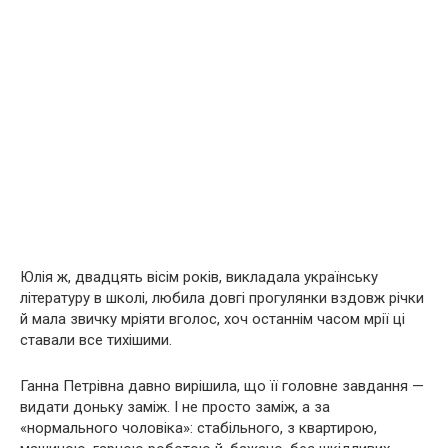
Юлія ж, двадцять вісім років, викладала українську
літературу в школі, любила довгі прогулянки вздовж річки
й мала звичку мріяти вголос, хоч останнім часом мрії ці
ставали все тихішими.
Ганна Петрівна давно вирішила, що її головне завдання —
видати доньку заміж. І не просто заміж, а за
«нормального чоловіка»: стабільного, з квартирою,