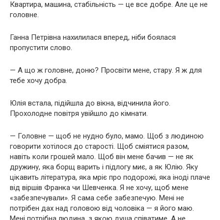
Квартира, машина, стабільність — це все добре. Але це не
головне.
Ганна Петрівна нахилилася вперед, ніби боялася
пропустити слово.
— А що ж головне, доню? Просвіти мене, стару. Я ж для
тебе хочу добра.
Юлія встала, підійшла до вікна, відчинила його.
Прохолодне повітря увійшло до кімнати.
— Головне — щоб не нудно було, мамо. Щоб з людиною
говорити хотілося до старості. Щоб сміятися разом,
навіть коли грошей мало. Щоб він мене бачив — не як
дружину, яка борщ варить і підлогу миє, а як Юлію. Яку
цікавить література, яка мріє про подорожі, яка іноді плаче
від віршів Франка чи Шевченка. Я не хочу, щоб мене
«забезпечували». Я сама себе забезпечую. Мені не
потрібен дах над головою від чоловіка — я його маю.
Мені потрібна людина, з якою душа співатиме. А не