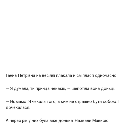
Ганна Петрівна на весіллі плакала й сміялася одночасно.
— Я думала, ти принца чекаєш, — шепотіла вона доньці.
— Ні, мамо. Я чекала того, з ким не страшно бути собою. І
дочекалася.
А через рік у них була вже донька. Назвали Мавкою.