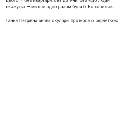
цього — без квартири, без дитини, без «що люди
скажуть» — ми все одно разом були б. Бо хочеться.
Ганна Петрівна зняла окуляри, протерла їх серветкою.