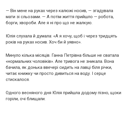
— Він мене на руках через калюжі носив, — згадувала
мати зі сльозами. — А потім життя прийшло — робота,
борги, хвороби. Але я ні про що не жалкую.
Юлія слухала й думала: «А я хочу, щоб і через тридцять
років на руках носив. Хоч би й уявно».
Минуло кілька місяців. Ганна Петрівна більше не сватала
«нормальних чоловіків». Але тривога не зникала. Вона
бачила, як донька ввечері сидить на лавці біля річки,
читає книжку чи просто дивиться на воду. І серце
стискалося.
Одного весняного дня Юлія прийшла додому пізно, щоки
горіли, очі блищали.