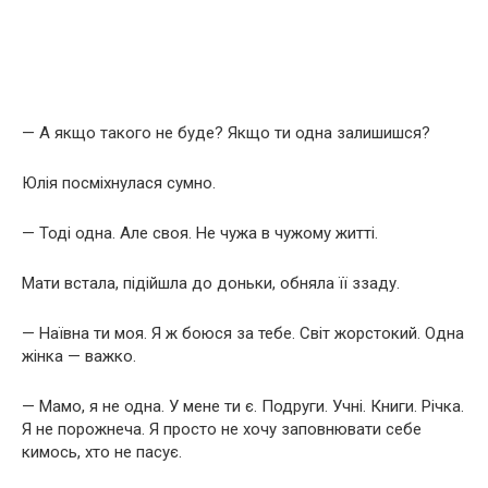
— А якщо такого не буде? Якщо ти одна залишишся?
Юлія посміхнулася сумно.
— Тоді одна. Але своя. Не чужа в чужому житті.
Мати встала, підійшла до доньки, обняла її ззаду.
— Наївна ти моя. Я ж боюся за тебе. Світ жорстокий. Одна
жінка — важко.
— Мамо, я не одна. У мене ти є. Подруги. Учні. Книги. Річка.
Я не порожнеча. Я просто не хочу заповнювати себе
кимось, хто не пасує.