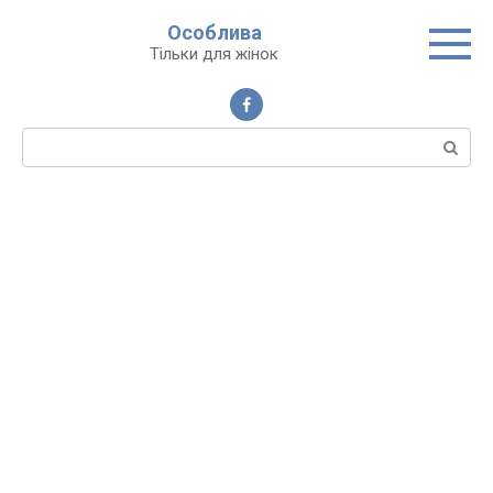
Перейти
Особлива
до
Тільки для жінок
вмісту
Пошук: