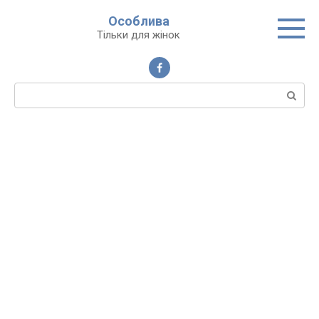
Перейти
Особлива
до
Тільки для жінок
вмісту
Пошук: