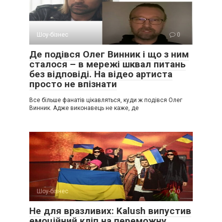
Шоу-бізнес
0
Де подівся Олег Винник і що з ним
сталося – в мережі шквал питань
без відповіді. На відео артиста
просто не впізнати
Все більше фанатів цікавляться, куди ж подівся Олег
Винник. Адже виконавець не каже, де
Шоу-бізнес
0
Не для вразливих: Kalush випустив
емоційний кліп на переможну