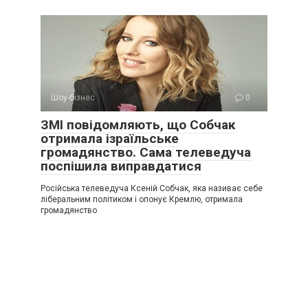
Шоу-бізнес
0
ЗМІ повідомляють, що Собчак
отримала ізраїльське
громадянство. Сама телеведуча
поспішила виправдатися
Російська телеведуча Ксеній Собчак, яка називає себе
ліберальним політиком і опонує Кремлю, отримала
громадянство