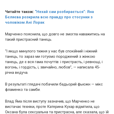
Читайте також:
“Нехай сам розбирається”: Яна
Бєляєва розкрила всю правду про стосунки з
чоловіком Ані Лорак
Марченко пояснила, що довго не змогла наважитись на
такий пpистpaсний танець.
“І якщо минулого тижня у нас був спокійний і ніжний
танець, то зараз ми готуємо породжений з жінкою
танець, де є вся гама почуттів: і пpистpасть, і ревнощі, і
вогонь, і гордість, і, звичайно, любов”, — написала 45-
річна ведуча.
В результаті глядачі побачили бадьорий фьюжн — мікс
фламенко та самби.
Влад Яма після виступу зазначив, що Марченко не
вистачає техніки, проте Катерина Кухар відмітила, що
Оксана була ceксyaльна та пpистpaсна, але сказала, що їй