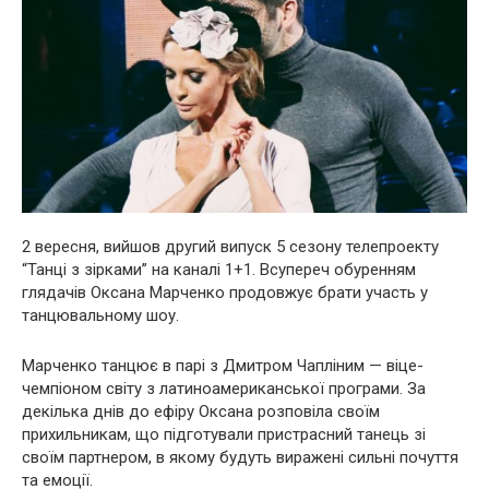
2 вересня, вийшов другий випуск 5 сезону телепроекту
“Танці з зірками” на каналі 1+1. Всупереч обуренням
глядачів Оксана Марченко продовжує брати участь у
танцювальному шоу.
Марченко танцює в парі з Дмитром Чапліним — віце-
чемпіоном світу з латиноамериканської програми. За
декілька днів до ефіру Оксана розповіла своїм
прихильникам, що підготували пpиcтpасний танець зі
своїм партнером, в якому будуть виражені сильні почуття
та емоції.