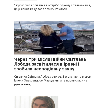
Як розповіла співачка з інтерв’ю одному з телеканалів,
це рішення їм далося важко. Розмови
Шоу-бізнес
0
Через три місяці війни Світлана
Лобода засвітилася в Ірпені і
зробила несподівану заяву
Співачка Світлана Лобода сьогодні зустрілася з мером
Ірпеня Олександром Маркушиним та подивилася на
руйнування,