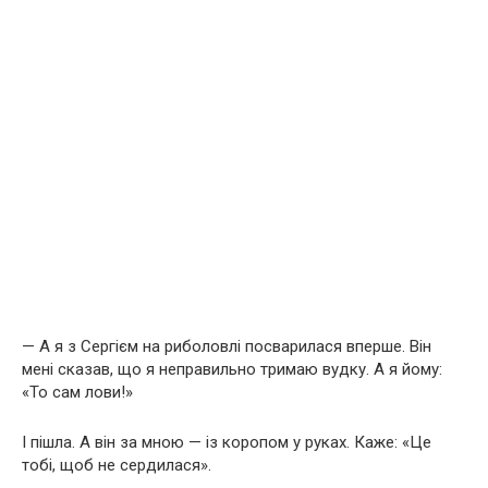
— А я з Сергієм на риболовлі посварилася вперше. Він
мені сказав, що я неправильно тримаю вудку. А я йому:
«То сам лови!»
І пішла. А він за мною — із коропом у руках. Каже: «Це
тобі, щоб не сердилася».