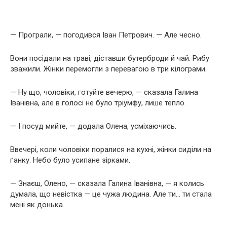
— Програли, — погодився Іван Петрович. — Але чесно.
Вони посідали на траві, діставши бутерброди й чай. Рибу
зважили. Жінки перемогли з перевагою в три кілограми.
— Ну що, чоловіки, готуйте вечерю, — сказала Галина
Іванівна, але в голосі не було тріумфу, лише тепло.
— І посуд мийте, — додала Олена, усміхаючись.
Ввечері, коли чоловіки поралися на кухні, жінки сиділи на
ґанку. Небо було усипане зірками.
— Знаєш, Олено, — сказала Галина Іванівна, — я колись
думала, що невістка — це чужа людина. Але ти… ти стала
мені як донька.