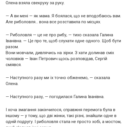
Олена взяла свекруху за руку.
— А ви мені — як мама. Я боялася, що не вподобаюсь вам.
Але риболовля… вона все розставила по місцях.
— Риболовля — це не про рибу, — тихо сказала Галина
Іванівна. — Це про те, щоб слухати одне одного. Щоб бути
разом.
Вони мовчали, дивлячись на зірки. З хати долинав сміх
чоловіків — Іван Петрович щось розповідав, Сергій
сміявся.
— Наступного разу ми їх точно обженемо, — сказала
Олена.
— Наступного разу, — погодилася Галина Іванівна.
І хоча змагання закінчилося, справжня перемога була в
іншому — у тому, що дві жінки, такі різні, знайшли одне в
одній подругу. І риболовля стала не просто хобі, а мостом,