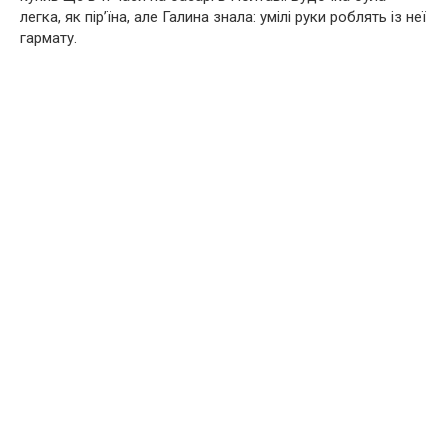
легка, як пір’їна, але Галина знала: умілі руки роблять із неї
гармату.