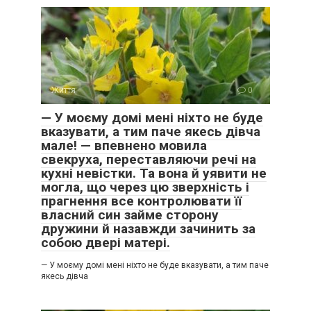
Життя
0
— У моєму домі мені ніхто не буде
вказувати, а тим паче якесь дівча
мале! — впевнено мовила
свекруха, переставляючи речі на
кухні невістки. Та вона й уявити не
могла, що через цю зверхність і
прагнення все контролювати її
власний син займе сторону
дружини й назавжди зачинить за
собою двері матері.
— У моєму домі мені ніхто не буде вказувати, а тим паче
якесь дівча