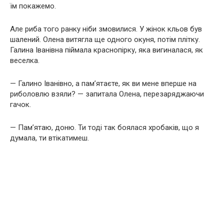
їм покажемо.
Але риба того ранку ніби змовилися. У жінок кльов був
шалений. Олена витягла ще одного окуня, потім плітку.
Галина Іванівна піймала краснопірку, яка вигиналася, як
веселка.
— Галино Іванівно, а пам’ятаєте, як ви мене вперше на
риболовлю взяли? — запитала Олена, перезаряджаючи
гачок.
— Пам’ятаю, доню. Ти тоді так боялася хробаків, що я
думала, ти втікатимеш.