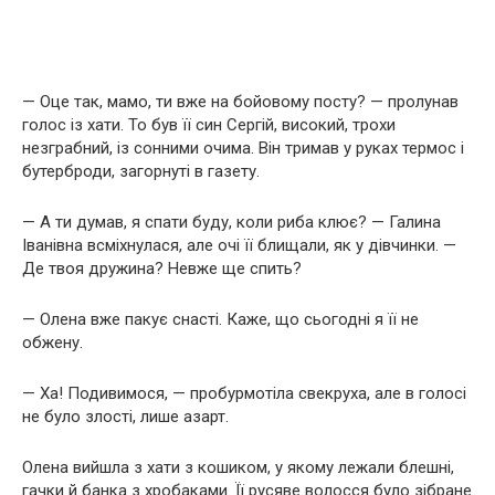
— Оце так, мамо, ти вже на бойовому посту? — пролунав
голос із хати. То був її син Сергій, високий, трохи
незграбний, із сонними очима. Він тримав у руках термос і
бутерброди, загорнуті в газету.
— А ти думав, я спати буду, коли риба клює? — Галина
Іванівна всміхнулася, але очі її блищали, як у дівчинки. —
Де твоя дружина? Невже ще спить?
— Олена вже пакує снасті. Каже, що сьогодні я її не
обжену.
— Ха! Подивимося, — пробурмотіла свекруха, але в голосі
не було злості, лише азарт.
Олена вийшла з хати з кошиком, у якому лежали блешні,
гачки й банка з хробаками. Її русяве волосся було зібране