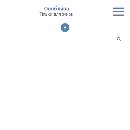
Перейти
Особлива
до
Тільки для жінок
вмісту
Пошук: