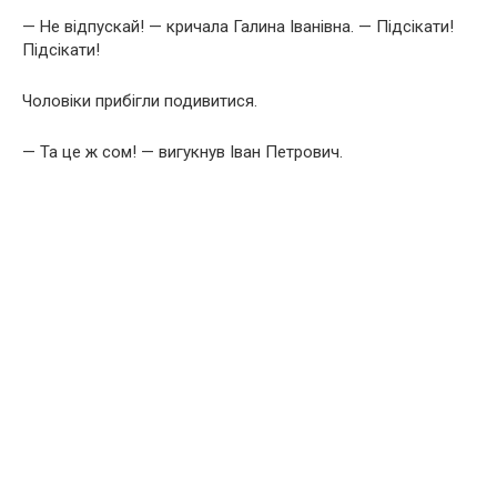
— Не відпускай! — кричала Галина Іванівна. — Підсікати!
Підсікати!
Чоловіки прибігли подивитися.
— Та це ж сом! — вигукнув Іван Петрович.