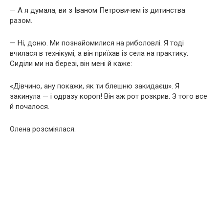
— А я думала, ви з Іваном Петровичем із дитинства
разом.
— Ні, доню. Ми познайомилися на риболовлі. Я тоді
вчилася в технікумі, а він приїхав із села на практику.
Сиділи ми на березі, він мені й каже:
«Дівчино, ану покажи, як ти блешню закидаєш». Я
закинула — і одразу короп! Він аж рот розкрив. З того все
й почалося.
Олена розсміялася.