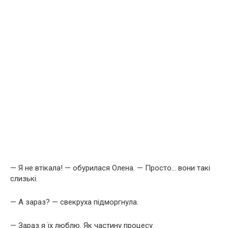
— Я не втікала! — обурилася Олена. — Просто… вони такі
слизькі.
— А зараз? — свекруха підморгнула.
— Зараз я їх люблю. Як частину процесу.