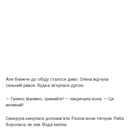
Але ближче до обіду сталося диво. Олена відчула
сильний ривок. Вудка зігнулася дугою.
— Галино Іванівно, тримайте! — закричала вона. — Це
великий!
Свекруха кинулася допомагати. Разом вони тягнули. Риба
боролася, як лев. Вода кипіла.