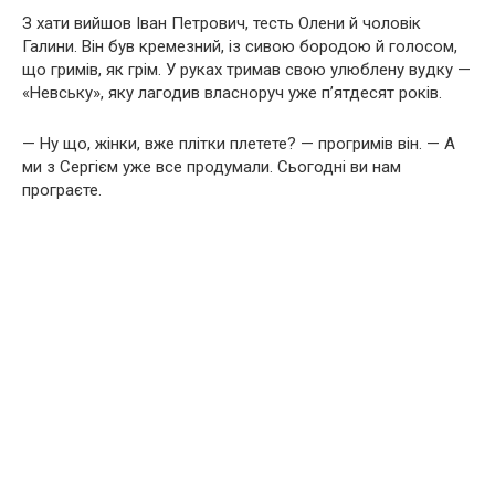
З хати вийшов Іван Петрович, тесть Олени й чоловік
Галини. Він був кремезний, із сивою бородою й голосом,
що гримів, як грім. У руках тримав свою улюблену вудку —
«Невську», яку лагодив власноруч уже п’ятдесят років.
— Ну що, жінки, вже плітки плетете? — прогримів він. — А
ми з Сергієм уже все продумали. Сьогодні ви нам
програєте.