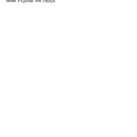
який з’єднав їхні серця.