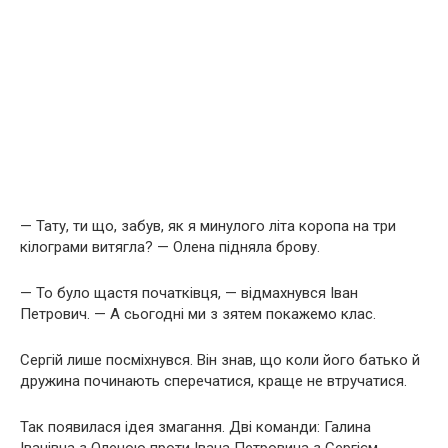
— Тату, ти що, забув, як я минулого літа коропа на три
кілограми витягла? — Олена підняла брову.
— То було щастя початківця, — відмахнувся Іван
Петрович. — А сьогодні ми з зятем покажемо клас.
Сергій лише посміхнувся. Він знав, що коли його батько й
дружина починають сперечатися, краще не втручатися.
Так появилася ідея змагання. Дві команди: Галина
Іванівна з Оленою проти Івана Петровича з Сергієм.