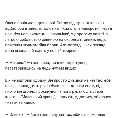
Олена повільно підняла очі. Світло від гірлянд кав’ярні
відбилося в зіницях чоловіка, який стояв навпроти. Перед
нею був незнайомець — змужнілий, у дорогому пальті, з
легкою сріблястою сивиною на скронях і тонким, ледь
помітним шрамом біля брови. Але погляд… Цей погляд
вона впізнала б навіть у повній темряві.
— Максим? — голос зрадницьки здригнувся,
перетворившись на ледь чутний видих.
Він не відповів одразу. Він просто дивився на неї так, ніби
всі ці вісімнадцять років були лише довгим сном, від
якого він щойно прокинувся. У його руках була стара
книга — “Маленький принц”, — яку він, здається, збирався
читати за кавою.
— Оленко… — його голос звучав так, ніби він вимовляв