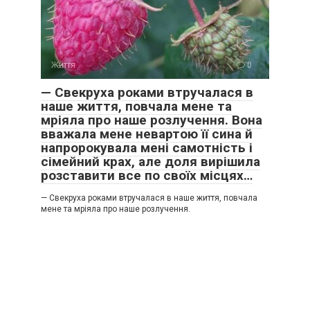
Життя
0
— Свекруха роками втручалася в
наше життя, повчала мене та
мріяла про наше розлучення. Вона
вважала мене невартою її сина й
напророкувала мені самотність і
сімейний крах, але доля вирішила
розставити все по своїх місцях…
— Свекруха роками втручалася в наше життя, повчала
мене та мріяла про наше розлучення.