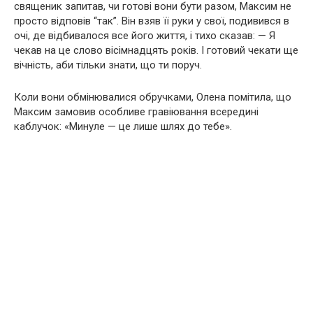
священик запитав, чи готові вони бути разом, Максим не
просто відповів “так”. Він взяв її руки у свої, подивився в
очі, де відбивалося все його життя, і тихо сказав: — Я
чекав на це слово вісімнадцять років. І готовий чекати ще
вічність, аби тільки знати, що ти поруч.
Коли вони обмінювалися обручками, Олена помітила, що
Максим замовив особливе гравіювання всередині
каблучок: «Минуле — це лише шлях до тебе».