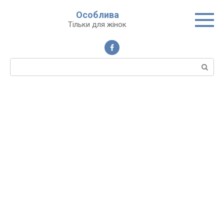
Перейти
Особлива
до
Тільки для жінок
вмісту
Пошук: