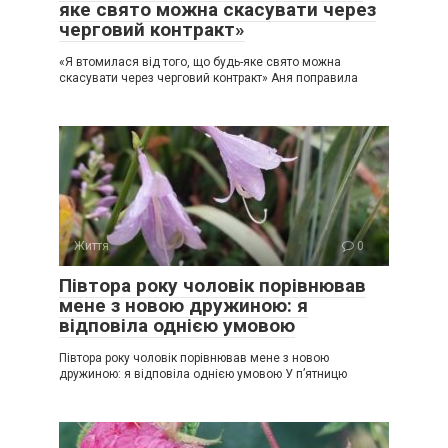
яке свято можна скасувати через
черговий контракт»
«Я втомилася від того, що будь-яке свято можна
скасувати через черговий контракт» Аня поправила
Життя
0
Півтора року чоловік порівнював
мене з новою дружиною: я
відповіла однією умовою
Півтора року чоловік порівнював мене з новою
дружиною: я відповіла однією умовою У п’ятницю