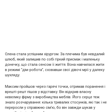
Олена стала успішним хірургом. За плечима був невдалий
шлюб, який залишив по собі гіркий присмак і маленьку
донечку, що стала сенсом її життя. Вона навчилася жити
в режимі “дім-робота”, сховавши свої дівочі мрії у далеку
шухляду.
Максим пройшов через гарячі точки, отримав поранення і
врешті-решт пішов у відставку. Він відкрив власну
невелику фірму з виробництва меблів. Його серце теж
знало розчарування: кілька тривалих стосунків, які так і не
переросли у справжню сім’ю, бо він завжди шукав у