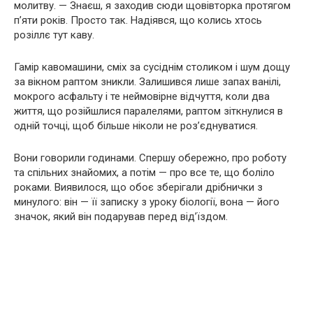
молитву. — Знаєш, я заходив сюди щовівторка протягом
п’яти років. Просто так. Надіявся, що колись хтось
розіллє тут каву.
Гамір кавомашини, сміх за сусіднім столиком і шум дощу
за вікном раптом зникли. Залишився лише запах ванілі,
мокрого асфальту і те неймовірне відчуття, коли два
життя, що розійшлися паралелями, раптом зіткнулися в
одній точці, щоб більше ніколи не роз’єднуватися.
Вони говорили годинами. Спершу обережно, про роботу
та спільних знайомих, а потім — про все те, що боліло
роками. Виявилося, що обоє зберігали дрібнички з
минулого: він — її записку з уроку біології, вона — його
значок, який він подарував перед від’їздом.