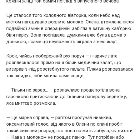
кожній жінці той самий погляд з випускного вечора.
Це сталося того холодного вівторка, коли небо над
містом нагадувало розлите молоко. Олена, втомлена після
подвійної зміни в операційній, забігла в затишну кав’ярню
біля парку. Вона поспішала, думками вже була вдома з
донькою, і саме ця неуважність зіграла з нею жарт.
Крок, чийсь необережний рух поруч — і гаряче лате
розплескалося прямо на її білий медичний халат, що
визирав з-під розстебнутого пальта. Пляма розповзалася
так швидко, ніби мітила саме серце.
— Тільки не зараз… — розпачливо прошепотіла вона,
гарячково притискаючи до тканини паперову серветку,
яка миттєво розмокла.
— Це марна справа, — раптом пролунав низький,
оксамитовий голос, від якого в Олени по спині пробіг
такий сильний розряд, що вона на мить забула, як дихати.
— Кава з молоком не прощає паніки. Тут потрібен або