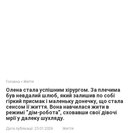
Головна
»
Життя
Олена стала успішним хірургом. За плечима
був невдалий шлюб, який залишив по собі
гіркий присмак і маленьку донечку, що стала
сенсом її життя. Вона навчилася жити в
режимі “дім-робота”, сховавши свої дівочі
мрії у далеку шухляду.
Дата публікації:
25.01.2026
Життя