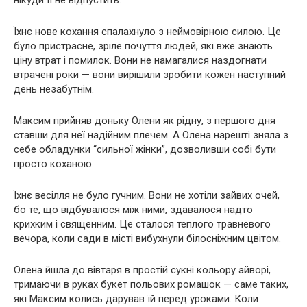
Їхнє нове кохання спалахнуло з неймовірною силою. Це
було пристрасне, зріле почуття людей, які вже знають
ціну втрат і помилок. Вони не намагалися наздогнати
втрачені роки — вони вирішили зробити кожен наступний
день незабутнім.
Максим прийняв доньку Олени як рідну, з першого дня
ставши для неї надійним плечем. А Олена нарешті зняла з
себе обладунки “сильної жінки”, дозволивши собі бути
просто коханою.
Їхнє весілля не було гучним. Вони не хотіли зайвих очей,
бо те, що відбувалося між ними, здавалося надто
крихким і священним. Це сталося теплого травневого
вечора, коли сади в місті вибухнули білосніжним цвітом.
Олена йшла до вівтаря в простій сукні кольору айворі,
тримаючи в руках букет польових ромашок — саме таких,
які Максим колись дарував їй перед уроками. Коли