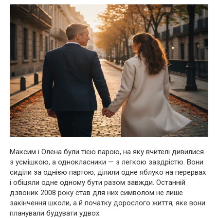
Максим і Олена були тією парою, на яку вчителі дивилися
з усмішкою, а однокласники — з легкою заздрістю. Вони
сиділи за однією партою, ділили одне яблуко на перервах
і обіцяли одне одному бути разом завжди. Останній
дзвоник 2008 року став для них символом не лише
закінчення школи, а й початку дорослого життя, яке вони
планували будувати удвох.