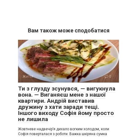
Вам також може сподобатися
Життя
0
Ти з глузду зсунувся, — вигукнула
вона. — Виганяєш мене з нашої
квартири. Андрій виставив
дружину з хати заради тещі.
Іншого виходу Софія йому просто
не лишила
Жовтневе надвечір’я дихало вогким холодом, коли
Софія поверталася з роботи. Важка шкіряна сумка