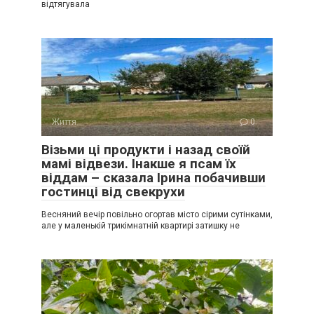
відтягувала
Життя
0
Візьми ці продукти і назад своїй
мамі відвези. Інакше я псам їх
віддам – сказала Ірина побачивши
гостинці від свекрухи
Весняний вечір повільно огортав місто сірими сутінками,
але у маленькій трикімнатній квартирі затишку не