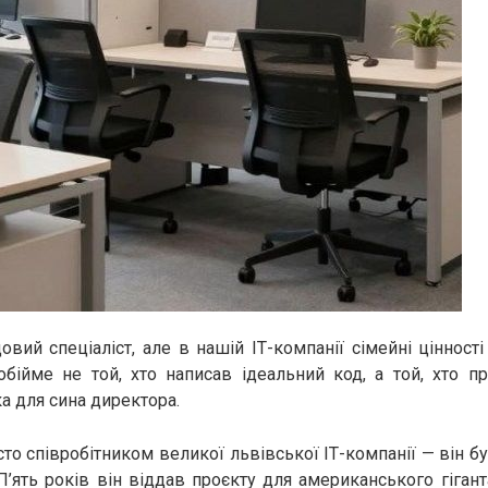
овий спеціаліст, але в нашій ІТ-компанії сімейні цінності
обійме не той, хто написав ідеальний код, а той, хто 
а для сина директора.
сто співробітником великої львівської ІТ-компанії — він б
’ять років він віддав проєкту для американського гіган