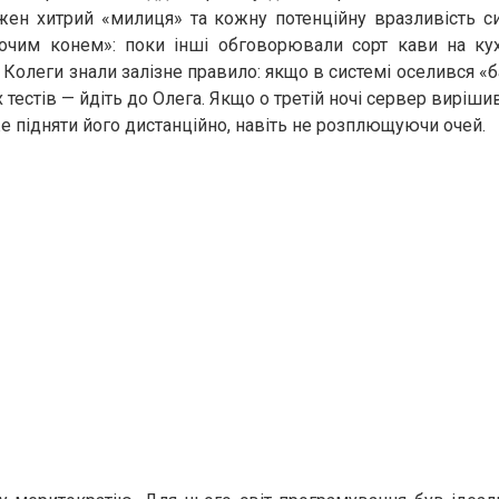
ожен хитрий «милиця» та кожну потенційну вразливість с
очим конем»: поки інші обговорювали сорт кави на кух
 Колеги знали залізне правило: якщо в системі оселився «
х тестів — йдіть до Олега. Якщо о третій ночі сервер вирішив
 підняти його дистанційно, навіть не розплющуючи очей.