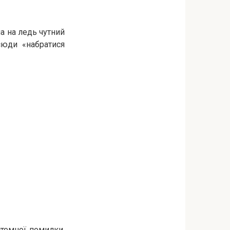
а на ледь чутний
сюди «набратися
стемної помилки,