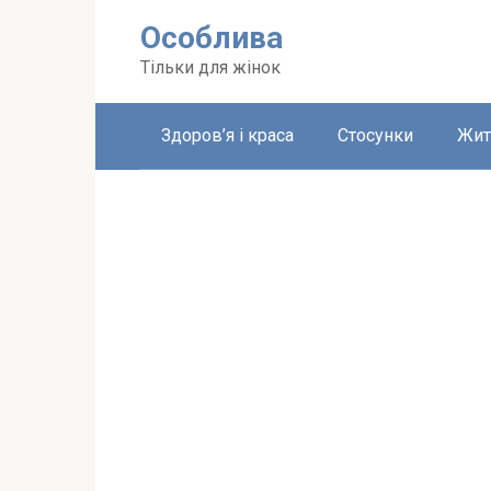
Перейти
Особлива
до
вмісту
Тільки для жінок
Здоров’я і краса
Стосунки
Жит