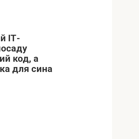
й ІТ-
посаду
ий код, а
ка для сина