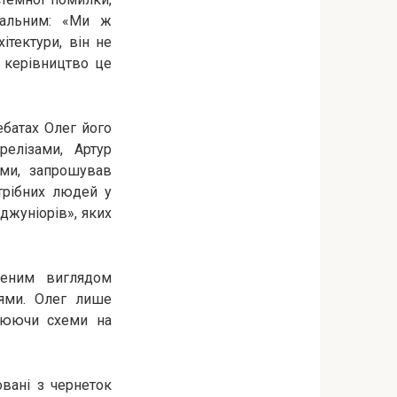
нальним: «Ми ж
хітектури, він не
і керівництво це
ебатах Олег його
елізами, Артур
ами, запрошував
отрібних людей у
 джуніорів», яких
вненим виглядом
цями. Олег лише
алюючи схеми на
овані з чернеток