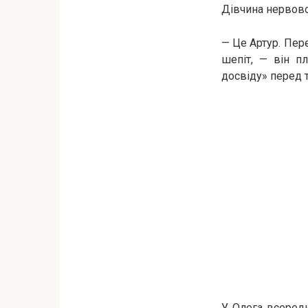
Дівчина нервово
— Це Артур. Пер
шепіт, — він п
досвіду» перед т
У Олега всереди