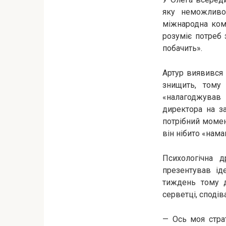
яку неможливо
міжнародна компа
розуміє потреб 
побачить».
Артур виявився 
знищить, тому
«налагоджував 
директора на за
потрібний момент
він нібито «нама
Психологічна д
презентував ід
тиждень тому д
серветці, сподів
— Ось моя страт