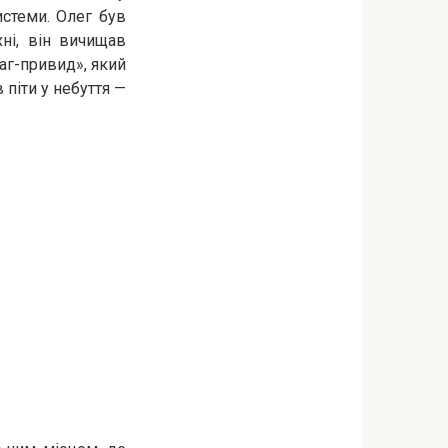
истеми. Олег був
ні, він вичищав
баг-привид», який
 піти у небуття —