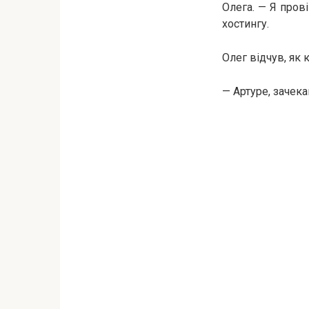
Олега. — Я прові
хостингу.
Олег відчув, як 
— Артуре, зачека