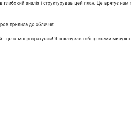
в глибокий аналіз і структурував цей план. Це врятує нам 
кров прилила до обличчя:
й… це ж мої розрахунки! Я показував тобі ці схеми минулог