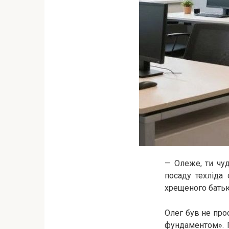
— Олеже, ти чуд
посаду техліда 
хрещеного батьк
Олег був не про
фундаментом». П