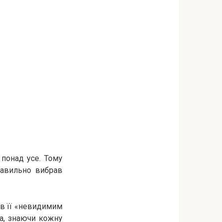
 понад усе. Тому
правильно вибрав
ув її «невидимим
та, знаючи кожну