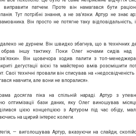
 виправити патчем. Проте він намагався бути раціо
нія. Тут потрібні знання, а не зв’язки. Артур не знає ар
замовника. Він просто не потягне таку відповідальність, 
далеко не дурнем. Він швидко збагнув, що в технічних д
 обрав іншу тактику. Поки Олег ночами сидів над р
зв’язки». Він щовечора ходив палити з топ-менеджер
криті дегустації віскі та майстерно вмів розсмішити п
. Свої технічні провали він списував на «недосвідченість
гався навчити, але вони не впоралися».
рама досягла піка на спільній нараді. Артур з упе
ею оптимізації бази даних, яку Олег виношував міся
ілився цією концепцією з Артуром під час обіду, м
аючись на щирий інтерес колеги.
егія, — виголошував Артур, вказуючи на слайди, скопій