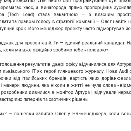
у меритократію. Для нього світ програмування був ідеа
перемагає хаос, а винагорода прямо пропорційна зусилля
ера (Tech Lead) стала вакантною — з власним прост
ати та правом голосу в стратегії компанії — Олег навіть 
ступний крок. Його менеджер проекту часто підморгував йом
піджак для презентацій. Ти — єдиний реальний кандидат. Н
ь, коли ми вже офіційно зробимо тебе «головою».
голошення результатів двері офісу відчинилися для Артура.
 львівського ІТ як герой глянцевого журналу. Нова Audi 
рочки від італійських брендів, вартість яких дорівнювала
 і манери людини, яка ніколи в житті не чула слова «відм
 розробники дивилися в монітор Артура і відчували нерво
астарілих патернів та хаотичних рішень.
ій»? — пошепки запитав Олег у HR-менеджера, коли вони 