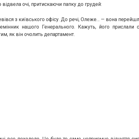
 відвела очі, притискаючи папку до грудей:
евівся з київського офісу. До речі, Олеже… — вона перейшл
лемінник нашого Генерального. Кажуть, його прислали 
им, як він очолить департамент.
ні все похололо. Це було те саме неприємне відчуття си