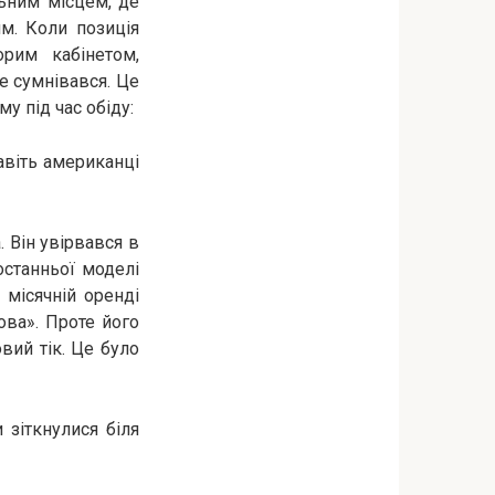
льним місцем, де
м. Коли позиція
орим кабінетом,
не сумнівався. Це
у під час обіду:
авіть американці
 Він увірвався в
останньої моделі
 місячній оренді
ова». Проте його
вий тік. Це було
зіткнулися біля