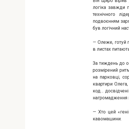
Він щиро вірив 
логіка завжди 
технічного лід
подвоєнням зарпл
був логічний на
— Олеже, готуй 
в листах питают
За тиждень до о
розмірений ритм
на парковці, со
квартири Олега,
код… досвідчені
нагромадження з
— Хто цей «ген
кавомашини.