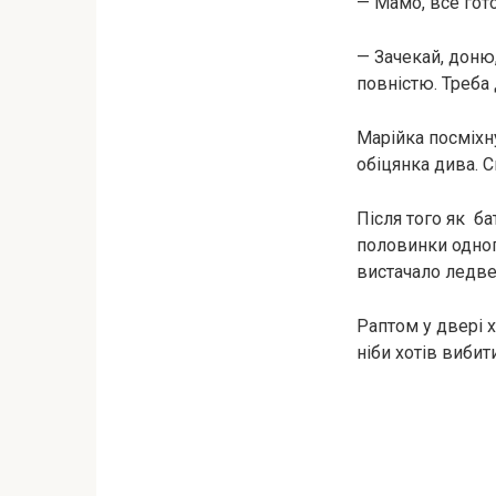
— Мамо, все гото
— Зачекай, доню,
повністю. Треба 
Марійка посміхну
обіцянка дива. 
Після того як ба
половинки одног
вистачало ледве
Раптом у двері х
ніби хотів вибит