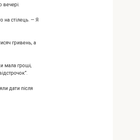
 вечері.
о на стілець. — Я
исяч гривень, а
и мала гроші,
відстрочок”.
яли дати після