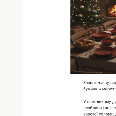
Засніжена вулиц
будинків мерехт
У невеликому де
особлива тиша св
золотої соломи, 