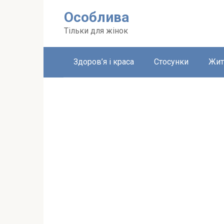
Перейти
Особлива
до
вмісту
Тільки для жінок
Здоров’я і краса
Стосунки
Жит