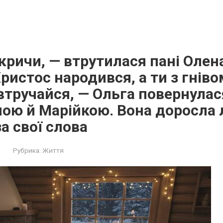
 кричи, — втрутилася пані Олен
Христос народився, а ти з гнів
втручайся, — Ольга повернулас
ою й Марійкою. Вона доросла 
а свої слова
Рубрика:
Життя