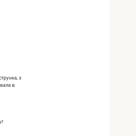
струнка, з
увала в
и?