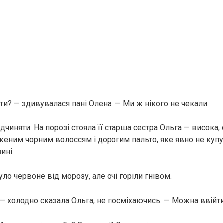
ути? — здивувалася пані Олена. — Ми ж нікого не чекали.
дчиняти. На порозі стояла її старша сестра Ольга — висока, 
женим чорним волоссям і дорогим пальто, яке явно не куп
ині.
ло червоне від морозу, але очі горіли гнівом.
 — холодно сказала Ольга, не посміхаючись. — Можна ввійт