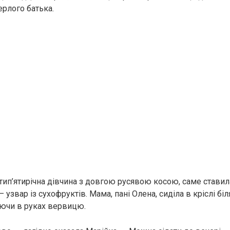
ерлого батька.
тип’ятирічна дівчина з довгою русявою косою, саме ставила
 узвар із сухофруктів. Мама, пані Олена, сиділа в кріслі біл
ючи в руках вервицю.