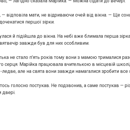
во, — лагідно сказала Марійка. — Можна сідати до вечері.
 — відповіла мати, не відриваючи очей від вікна. — Ще сон
дочекатися першої зірки.
лася й підійшла до вікна. На небі вже блимала перша зірка
Святвечір завжди був для них особливим.
тька не стало п’ять років тому вони з мамою трималися раз
о серця. Марійка працювала вчителькою в місцевій школі,
-ледве, але на свята вони завжди намагалися зробити все
тось голосно постукав. Не подзвонив, а саме постукав — різ
и двері.