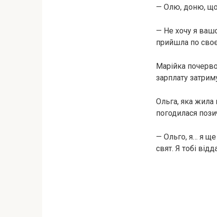
— Олю, доню, що 
— Не хочу я вашо
прийшла по своє
Марійка почервон
зарплату затрим
Ольга, яка жила
погодилася пози
— Ольго, я… я ще
свят. Я тобі від