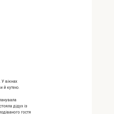
 У вікнах
и й кутею.
панувала
тояла дідух із
подіваного гостя