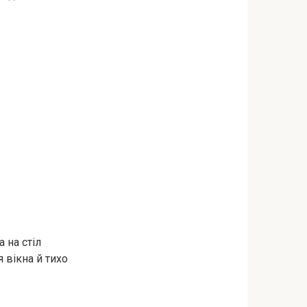
 на стіл
я вікна й тихо