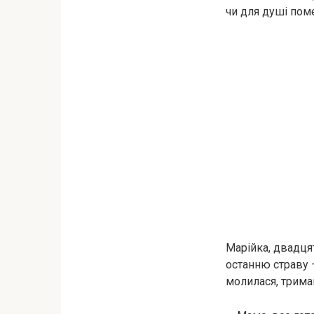
чи для душі пом
Марійка, двадця
останню страву —
молилася, трима