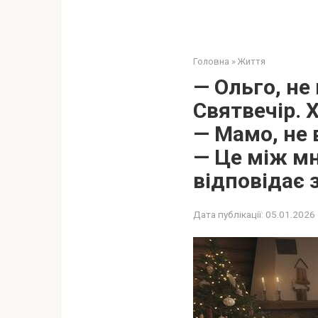
Головна
»
Життя
— Ольго, не
Святвечір. 
— Мамо, не 
— Це між мн
відповідає з
Дата публікації:
05.01.2026