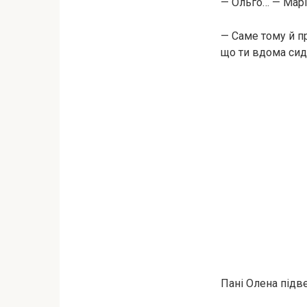
— Ольго… — Марі
— Саме тому й п
що ти вдома сиди
Пані Олена підве