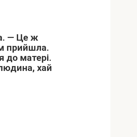
а. — Це ж
ом прийшла.
я до матері.
людина, хай