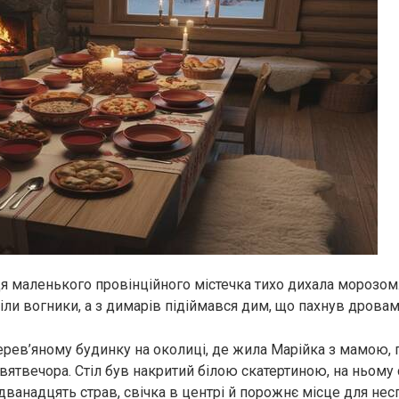
я маленького провінційного містечка тихо дихала морозом.
іли вогники, а з димарів підіймався дим, що пахнув дровам
рев’яному будинку на околиці, де жила Марійка з мамою, 
ятвечора. Стіл був накритий білою скатертиною, на ньому с
дванадцять страв, свічка в центрі й порожнє місце для нес