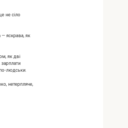
це не сіло
 — яскрава, як
ом, як дві
 зарплати
 по-людськи.
ко, нетерпляче,