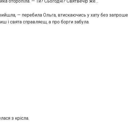
йка оторопіла. — Ти? Сьогодні? Святвечір же…
рийшла, — перебила Ольга, втискаючись у хату без запроше
ш і свята справляєш, а про борги забула.
лася з крісла.