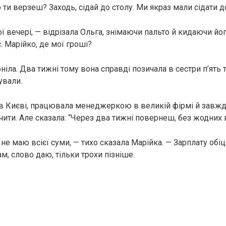
ти верзеш? Заходь, сідай до столу. Ми якраз мали сідати до
ї вечері, — відрізала Ольга, знімаючи пальто й кидаючи йог
. Марійко, де мої гроші?
іла. Два тижні тому вона справді позичала в сестри п’ять т
ували.
 в Києві, працювала менеджеркою в великій фірмі й завжд
чити. Але сказала: “Через два тижні повернеш, без жодних 
 не маю всієї суми, — тихо сказала Марійка. — Зарплату обіц
дам, слово даю, тільки трохи пізніше.