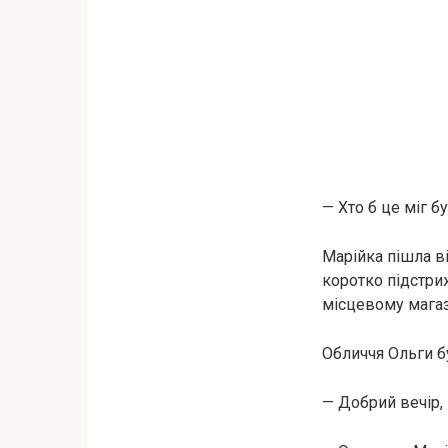
— Хто б це міг б
Марійка пішла ві
коротко підстри
місцевому магаз
Обличчя Ольги бу
— Добрий вечір,