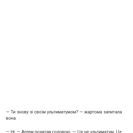
— Ти знову зі своїм ультиматумом? — жартома запитала
вона.
— Ні, — Артем похитав головою. — Це не ультиматум. Це