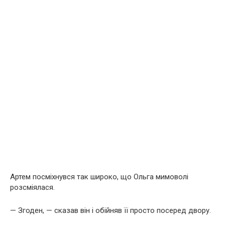
Артем посміхнувся так широко, що Ольга мимоволі
розсміялася.
— Згоден, — сказав він і обійняв її просто посеред двору.