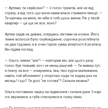
— Артеме, ти серйозно? — її голос тремтів, але не від
страху, а від того, що вона намагалася стримати емоції. —
Ти кричиш на мене, як ніби я тобі щось винна. Рік у твоїй
квартирі — це ще не все, ясно?
Артем сидів на дивані, спершись ліктями на коліна. Його
темне волосся було скуйовджене, сорочка розстебнута
на два ґудзики, а в очах горіла суміш впертості й розпачу.
Він підвів погляд.
— Ольго, ніяких “але”! — повторив він, але цього разу
голос був тихіший, хоч і не менш рішучий. — Ти живеш тут,
я плачу за все — комуналка, їжа, твої курси малювання,
навіть той абонемент у спортзал, куди ти ходиш раз на
місяць! І що? Ти досі “не готова”? Скільки можна?
Ольга поставила чашку на підвіконня і склала руки. Її карі
очі звузилися, а губи стиснулися в тонку лінію.
— Ти думаєш, що все можна купити? — запитала вона, і в