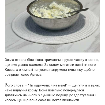
Ольга стояла біля вікна, тримаючи в руках чашку з кавою,
що вже давно охолола. За склом миготіли вогні нічного
Києва, а в кімнаті панувала напружена тиша, яку щойно
розірвав голос Артема.
Його слова — “Ти одружишся на мені!” — ще гули в її вухах,
наче відлуння грому. Вона повільно повернулася,
дивлячись на нього з сумішшю подиву, роздратування і…
чогось ще, що вона сама не могла визначити.