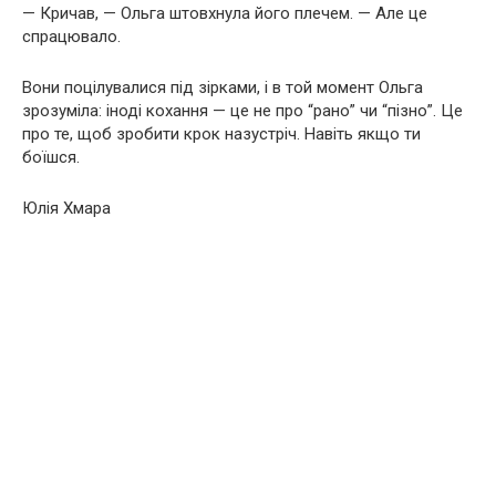
— Кричав, — Ольга штовхнула його плечем. — Але це
спрацювало.
Вони поцілувалися під зірками, і в той момент Ольга
зрозуміла: іноді кохання — це не про “рано” чи “пізно”. Це
про те, щоб зробити крок назустріч. Навіть якщо ти
боїшся.
Юлія Хмара