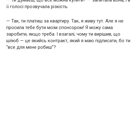
її голосі прозвучала різкість.
— Так, ти платиш за квартиру. Так, я живу тут. Але я не
просила тебе бути моїм спонсором! Я можу сама
заробити, якщо треба. І взагалі, чому ти вирішив, що
шлюб — це якийсь контракт, який я маю підписати, бо ти
“все для мене робиш”?