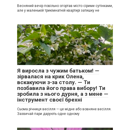
Весняний вечір повільно огортав місто сірими сутінками,
але у маленькій трикімнатній квартирі затишку не
Життя
0
Я виросла з чужим батьком! —
зірвалася на крик Олена,
вскакуючи з-за столу. — Ти
позбавила його права вибору! Ти
зробила з нього дурня, а з мене —
інструмент своєї брехні
Сьома річниця весілля — це мідне або вовняне весілля.
Зазвичай пари дарують одне одному