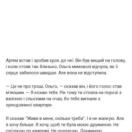
Артем встав і зробив крок до неї. Він був вищий на голову,
і коли стояв так близько, Ольга мимоволі відчула, як її
серце забилося швидше. Але вона не відступила.
— Це не про гроші, Ольго, — сказав він, і його голос став
м’якішим. — Я кохаю тебе. Рік тому ти стояла на порозі з
валізою і сльозами на очах, бо тебе вигнали з
орендованої квартири.
Я сказав: “Живи в мене, скільки треба”. І я не жалкую. Але
я хочу більше. Я хочу, щоб ти була моєю дружиною. Не
сусідкою по квартирі. Не подругою. Дружиною.