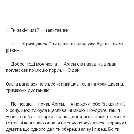
— Ти закінчила? — запитав він.
— Ні, — огризнулася Ольга, але її голос уже був не таким
різким.
— Добре, тоді моя черга, — Артем сів назад на диван і
поплескав по місцю поруч. — Сідай.
Ольга вагалася, але все ж підійшла і сіла на край дивана,
тримаючи дистанцію.
— По-перше, — почав Артем, — я не хочу тебе “закріпити”.
Я хочу, щоб ти була щаслива. Зі мною. По-друге, так, я
уявляю побут. І сварки. І навіть дітей, хоча поки що ми не
готові. Але я знаю одне: я не хочу прокидатися щоранку і
думати, що одного дня ти збереш валізу і підеш. Бо ти