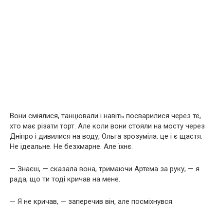
Вони сміялися, танцювали і навіть посварилися через те,
хто має різати торт. Але коли вони стояли на мосту через
Дніпро і дивилися на воду, Ольга зрозуміла: це і є щастя.
Не ідеальне. Не безхмарне. Але їхнє.
— Знаєш, — сказала вона, тримаючи Артема за руку, — я
рада, що ти тоді кричав на мене.
— Я не кричав, — заперечив він, але посміхнувся.