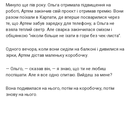
Минуло ще пів року. Ольга отримала підвищення на
роботі, Артем закінчив свій проєкт і отримав премію. Вони
разом поїхали в Карпати, де вперше посварилися через
те, що Артем забув зарядку для телефону, а Ольга не
взяла теплий светр. Але сварка закінчилася сміхом і
обіцянкою “ніколи більше не їхати в гори без чек-листа”.
Одного вечора, коли вони сиділи на балконі і дивилися на
зірки, Артем дістав маленьку коробочку.
— Ольго, — сказав він, — я знаю, що ти не любиш
поспішати. Але я все одно спитаю. Вийдеш за мене?
Вона подивилася на нього, потім на коробочку, потім
знову на нього.