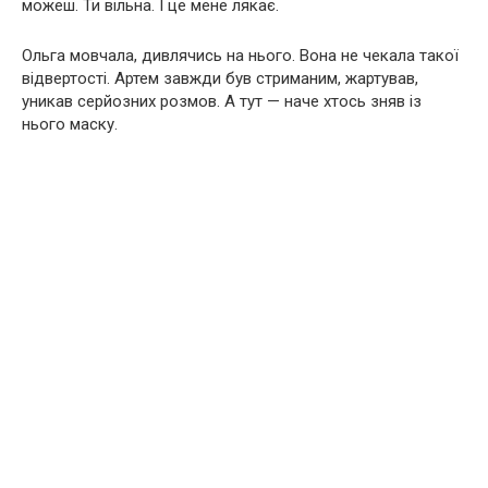
можеш. Ти вільна. І це мене лякає.
Ольга мовчала, дивлячись на нього. Вона не чекала такої
відвертості. Артем завжди був стриманим, жартував,
уникав серйозних розмов. А тут — наче хтось зняв із
нього маску.