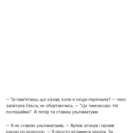
— Ти пам’ятаєш, що казав, коли я сюди переїхала? — тихо
запитала Ольга, не обертаючись. — “Це тимчасово. Не
поспішаймо”. А тепер ти ставиш ультиматуми.
— Я не ставлю ультиматумів, — Артем зітхнув і провів
рукою по волоссю. — Я просто втомився чекати. Ти