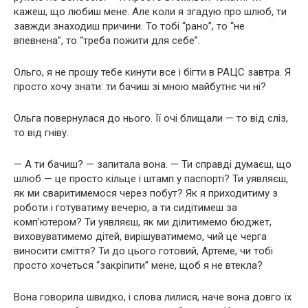
кажеш, що любиш мене. Але коли я згадую про шлюб, ти
завжди знаходиш причини. То тобі “рано”, то “не
впевнена”, то “треба пожити для себе”.
Ольго, я не прошу тебе кинути все і бігти в РАЦС завтра. Я
просто хочу знати: ти бачиш зі мною майбутнє чи ні?
Ольга повернулася до нього. Її очі блищали — то від сліз,
то від гніву.
— А ти бачиш? — запитала вона. — Ти справді думаєш, що
шлюб — це просто кільце і штамп у паспорті? Ти уявляєш,
як ми сваритимемося через побут? Як я приходитиму з
роботи і готуватиму вечерю, а ти сидітимеш за
комп’ютером? Ти уявляєш, як ми ділитимемо бюджет,
виховуватимемо дітей, вирішуватимемо, чий це черга
виносити сміття? Ти до цього готовий, Артеме, чи тобі
просто хочеться “закріпити” мене, щоб я не втекла?
Вона говорила швидко, і слова лилися, наче вона довго їх