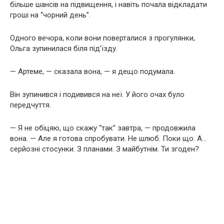
більше шансів на підвищення, і навіть почала відкладати
гроші на “чорний день”.
Одного вечора, коли вони поверталися з прогулянки,
Ольга зупинилася біля під’їзду.
— Артеме, — сказала вона, — я дещо подумала.
Він зупинився і подивився на неї. У його очах було
передчуття.
— Я не обіцяю, що скажу “так” завтра, — продовжила
вона. — Але я готова спробувати. Не шлюб. Поки що. А…
серйозні стосунки. З планами. З майбутнім. Ти згоден?