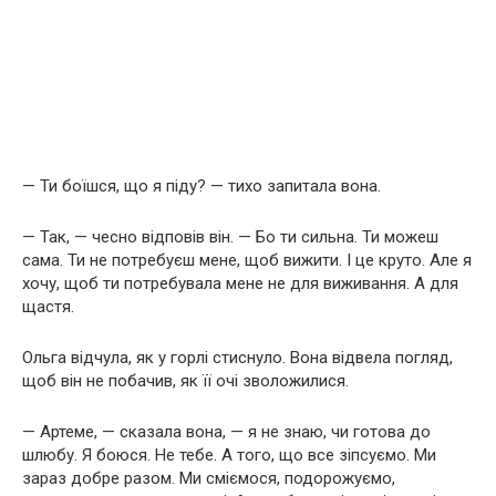
— Ти боїшся, що я піду? — тихо запитала вона.
— Так, — чесно відповів він. — Бо ти сильна. Ти можеш
сама. Ти не потребуєш мене, щоб вижити. І це круто. Але я
хочу, щоб ти потребувала мене не для виживання. А для
щастя.
Ольга відчула, як у горлі стиснуло. Вона відвела погляд,
щоб він не побачив, як її очі зволожилися.
— Артеме, — сказала вона, — я не знаю, чи готова до
шлюбу. Я боюся. Не тебе. А того, що все зіпсуємо. Ми
зараз добре разом. Ми сміємося, подорожуємо,