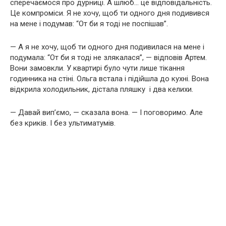
сперечаємося про дурниці. А шлюб… це відповідальність.
Це компроміси. Я не хочу, щоб ти одного дня подивився
на мене і подумав: “От би я тоді не поспішав”.
— А я не хочу, щоб ти одного дня подивилася на мене і
подумала: “От би я тоді не злякалася”, — відповів Артем.
Вони замовкли. У квартирі було чути лише тікання
годинника на стіні. Ольга встала і підійшла до кухні. Вона
відкрила холодильник, дістала пляшку і два келихи.
— Давай вип’ємо, — сказала вона. — І поговоримо. Але
без криків. І без ультиматумів.