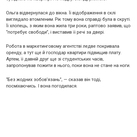
Ольга відвернулася до вікна. Її відображення в склі
виглядало втомленим. Рік тому вона справді була в скруті.
Її хлопець, з яким вона жила три роки, раптово заявив, що
“потребує свободи”, і виставив її речі за двері.
Робота в маркетинговому агентстві ледве покривала
оренду, а тут ще й господар квартири підвищив плату.
Артем, її давній друг ще зі студентських часів,
запропонував пожити в нього, поки вона не стане на ноги.
“Без жодних зобов’язань”, — сказав він тоді,
посміхаючись. І вона погодилася.