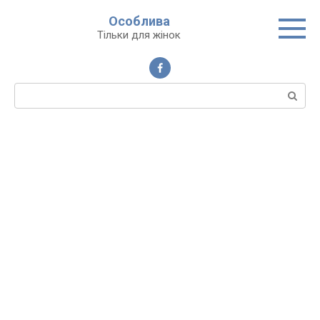
Перейти
Особлива
до
Тільки для жінок
вмісту
Пошук: