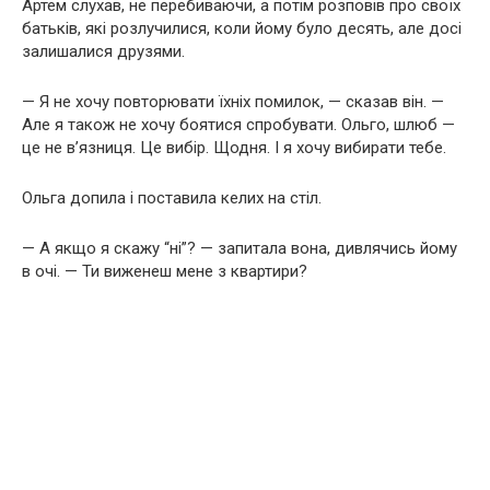
Артем слухав, не перебиваючи, а потім розповів про своїх
батьків, які розлучилися, коли йому було десять, але досі
залишалися друзями.
— Я не хочу повторювати їхніх помилок, — сказав він. —
Але я також не хочу боятися спробувати. Ольго, шлюб —
це не в’язниця. Це вибір. Щодня. І я хочу вибирати тебе.
Ольга допила і поставила келих на стіл.
— А якщо я скажу “ні”? — запитала вона, дивлячись йому
в очі. — Ти виженеш мене з квартири?