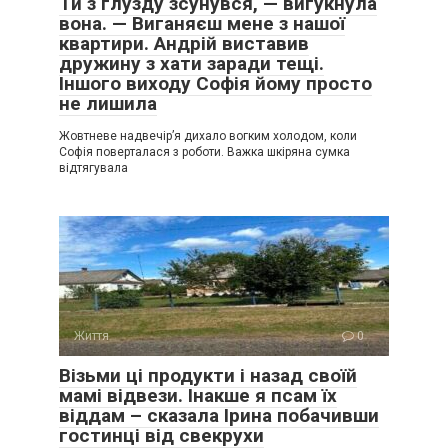
Ти з глузду зсунувся, — вигукнула
вона. — Виганяєш мене з нашої
квартири. Андрій виставив
дружину з хати заради тещі.
Іншого виходу Софія йому просто
не лишила
Жовтневе надвечір’я дихало вогким холодом, коли
Софія поверталася з роботи. Важка шкіряна сумка
відтягувала
Життя
0
Візьми ці продукти і назад своїй
мамі відвези. Інакше я псам їх
віддам – сказала Ірина побачивши
гостинці від свекрухи