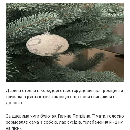
Дарина стояла в коридорі старої хрущовки на Троєщині й
тримала в руках ключі так міцно, що вони впивалися в
долоню.
За дверима чути було, як Галина Петрівна, її мати, голосно
розмовляє сама з собою, лає сусідів, телебачення й «ціну
на ліки».