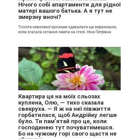
Нічого собі апартаменти для рідної
матері вашого батька. А я тут не
змерзну вночі?
Тіснота невеликої кухоньки здавалася ще виразнішою,
коли згасала остання лампа на стелі. Ніна Петрівна
Життя
0
Квартира ця на моїх сльозах
куплена, Олю, — тихо сказала
свекруха. — Я ж на неї півжиття
горбатилася, щоб Андрійку легше
було. Ти пам’ятай про це, коли
господинею тут почуватимешся.
Бо на чужому горі свого щастя не