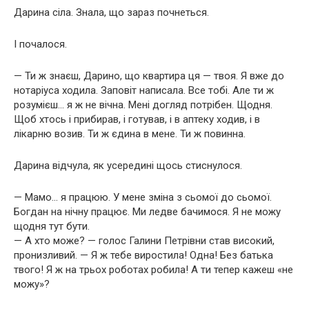
Дарина сіла. Знала, що зараз почнеться.
І почалося.
— Ти ж знаєш, Дарино, що квартира ця — твоя. Я вже до
нотаріуса ходила. Заповіт написала. Все тобі. Але ти ж
розумієш… я ж не вічна. Мені догляд потрібен. Щодня.
Щоб хтось і прибирав, і готував, і в аптеку ходив, і в
лікарню возив. Ти ж єдина в мене. Ти ж повинна.
Дарина відчула, як усередині щось стиснулося.
— Мамо… я працюю. У мене зміна з сьомої до сьомої.
Богдан на нічну працює. Ми ледве бачимося. Я не можу
щодня тут бути.
— А хто може? — голос Галини Петрівни став високий,
пронизливий. — Я ж тебе виростила! Одна! Без батька
твого! Я ж на трьох роботах робила! А ти тепер кажеш «не
можу»?