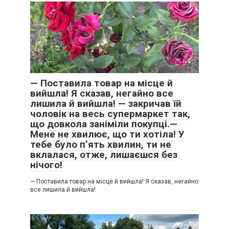
Життя
0
— Поставила товар на місце й
вийшла! Я сказав, негайно все
лишила й вийшла! — закричав їй
чоловік на весь супермаркет так,
що довкола заніміли покупці.—
Мене не хвилює, що ти хотіла! У
тебе було п’ять хвилин, ти не
вклалася, отже, лишаєшся без
нічого!
— Поставила товар на місце й вийшла! Я сказав, негайно
все лишила й вийшла!