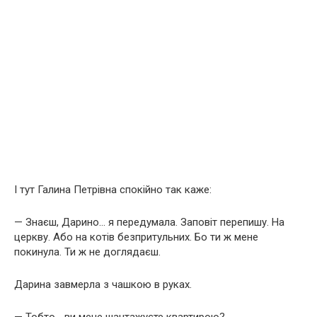
І тут Галина Петрівна спокійно так каже:
— Знаєш, Дарино… я передумала. Заповіт перепишу. На
церкву. Або на котів безпритульних. Бо ти ж мене
покинула. Ти ж не доглядаєш.
Дарина завмерла з чашкою в руках.
— Тобто… ви мене шантажуєте квартирою?