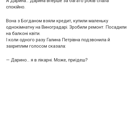
А Дарина… Дарина вперше за багато років спала
спокійно.
Вона з Богданом взяли кредит, купили маленьку
однокімнатну на Виноградарі. Зробили ремонт. Посадили
на балконі квіти.
І коли одного разу Галина Петрівна подзвонила й
захриплим голосом сказала:
— Дарино… я в лікарні. Може, приїдеш?