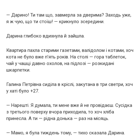
— Дарино! Ти там що, завмерла за дверима? Заходь уже,
я ж чую, що ти стоїш! — крикнуло зсередини.
Дарина глибоко вдихнула й зайшла.
Квартира пахла старими газетами, валідолом і котами, хоч
кота не було вже п’ять років. На столі — гора таблеток,
чай у чашці давно охолов, на підлозі — розкидані
шкарпетки.
Галина Петрівна сиділа в кріслі, закутана в три светри, хоч
у хаті було +27.
— Нарешті. Я думала, ти мене вже й не провідаєш. Сусідка
з третього поверху вчора приходила, то хоч хліба
принесла. А ти — рідна донька — раз на місяць.
— Мамо, я була тиждень тому, — тихо сказала Дарина.