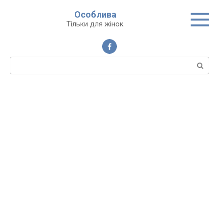
Перейти
Особлива
до
Тільки для жінок
вмісту
Пошук: