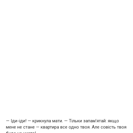
— Іди-іди! — крикнула мати. — Тільки запам’ятай: якщо
мене не стане — квартира все одно твоя. Але совість твоя