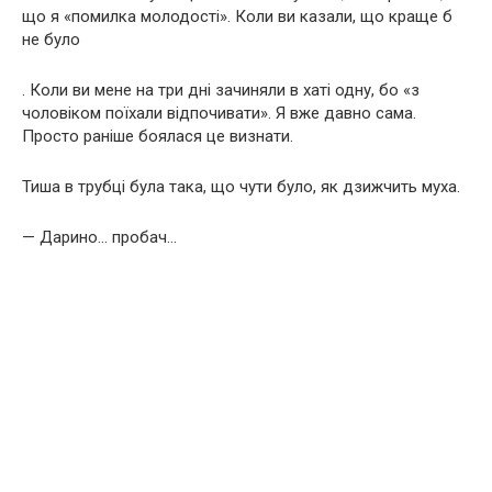
що я «помилка молодості». Коли ви казали, що краще б
не було
. Коли ви мене на три дні зачиняли в хаті одну, бо «з
чоловіком поїхали відпочивати». Я вже давно сама.
Просто раніше боялася це визнати.
Тиша в трубці була така, що чути було, як дзижчить муха.
— Дарино… пробач…