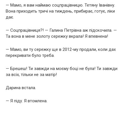
— Мамо, я вам наймаю соцпрацівницю. Тетяну Іванівну.
Вона приходить тричі на тиждень, прибирає, готує, ліки
дає.
— Соцпрацівниця?! — Галина Петрівна аж підскочила. —
Та вона в мене золоту сережку вкрала! Я впевнена!
— Мамо, ви ту сережку ще в 2012-му продали, коли дах
перекривати було треба.
— Брешеш! Ти завжди на моєму боці не була! Ти завжди
за всіх, тільки не за матір!
Дарина встала.
— Я піду. Я втомлена.