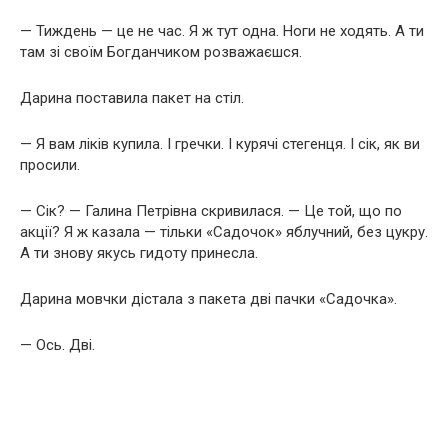
— Тиждень — це не час. Я ж тут одна. Ноги не ходять. А ти
там зі своїм Богданчиком розважаєшся.
Дарина поставила пакет на стіл.
— Я вам ліків купила. І гречки. І курячі стегенця. І сік, як ви
просили.
— Сік? — Галина Петрівна скривилася. — Це той, що по
акції? Я ж казала — тільки «Садочок» яблучний, без цукру.
А ти знову якусь гидоту принесла.
Дарина мовчки дістала з пакета дві пачки «Садочка».
— Ось. Дві.