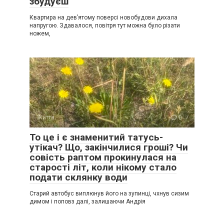
збудуєш
Квартира на дев’ятому поверсі новобудови дихала
напругою. Здавалося, повітря тут можна було різати
ножем,
Життя
0
То це і є знаменитий татусь-
утікач? Що, закінчилися гроші? Чи
совість раптом прокинулася на
старості літ, коли нікому стало
подати склянку води
Старий автобус виплюнув його на зупинці, чхнув сизим
димом і поповз далі, залишаючи Андрія