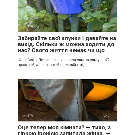
Життя
0
Забирайте свої клунки і давайте на
вихід. Скільки ж можна ходити до
нас? Свого життя немає чи що
Коли Софія Петрівна залишалася сам на сам у своїй
просторій, але порожній сільській хаті,
Життя
0
Оце тепер моя кімната? — тихо, з
гіркою іронією запитала жінка. —