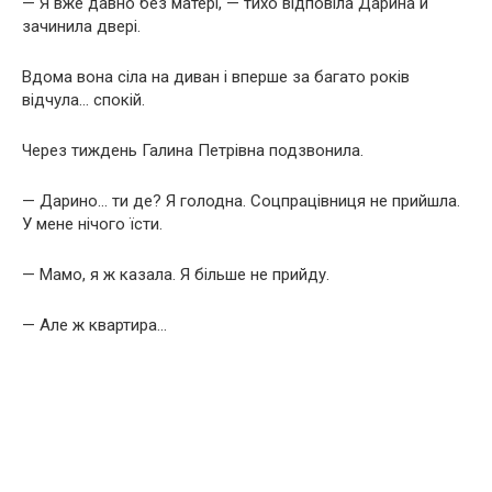
— Я вже давно без матері, — тихо відповіла Дарина й
зачинила двері.
Вдома вона сіла на диван і вперше за багато років
відчула… спокій.
Через тиждень Галина Петрівна подзвонила.
— Дарино… ти де? Я голодна. Соцпрацівниця не прийшла.
У мене нічого їсти.
— Мамо, я ж казала. Я більше не прийду.
— Але ж квартира…