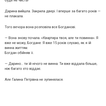
буде не чиста!
Дарина вийшла. Закрила двері. І вперше за багато років —
не плакала.
Того вечора вона розповіла все Богданові.
— Вона знову почала. «Квартира твоя, але ти повинна». Я
вже не можу, Богдане. Я вже 15 років слухаю, як я їй
винна життям.
Богдан обійняв її.
— Дарино… ти їй нічого не винна. Ти вже віддала більше,
ніж багато хто віддає.
Але Галина Петрівна не зупинялася.