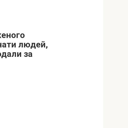
женого
онати людей,
одали за