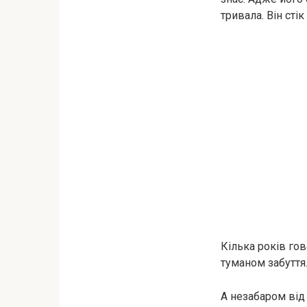
тривала. Він сті
Кілька років гов
туманом забуття
А незабаром від