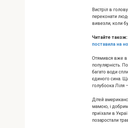
Виcтріл в голову
переконати люде
вивезли, коли бу
Читайте також
поставила на н
Отямився вже в ч
популярність. По
багато води спли
єдиного сина. Щ
голубоока Ліля 
Дітей американс
мамою, і добрим
приїхали в Укра
позаростали трав