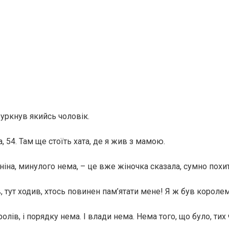
буркнув якийсь чоловік.
а, 54. Там ще стоїть хата, де я жив з мамою.
ніна, минулого нема, – це вже жіночка сказала, сумно пох
в, тут ходив, хтось повинен пам’ятати мене! Я ж був королем
олів, і порядку нема. І влади нема. Нема того, що було, тих 