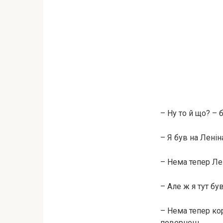
– Ну то й що? – 
– Я був на Ленін
– Нема тепер Ле
– Але ж я тут бу
– Нема тепер кор
повернеш.