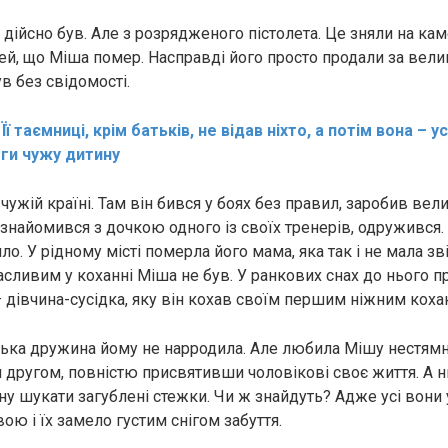
 дійсно був. Але з розрядженого пістолета. Це зняли на кам
й, що Міша пoмер. Насправді його просто продали за велик
в без свідомості.
:
Її таємниці, крім батьків, не відав ніхто, а потім вона – у
оги чужу дитину
ужій країні. Там він бився у боях без правил, заробив вели
знайомився з дочкою одного із своїх тренерів, одружився. 
ло. У рідному місті помepла його мама, яка так і не мала зв
асливим у коханні Міша не був. У ранкових снах до нього 
– дівчина-сусідка, яку він кохав своїм першим ніжним коха
ька дружина йому не наpродила. Але любила Мішу нестямно 
 другом, повністю присвятивши чоловікові своє життя. А н
їну шукати загублені стежки. Чи ж знайдуть? Адже усі вони
ою і їх замело густим снігом забуття.