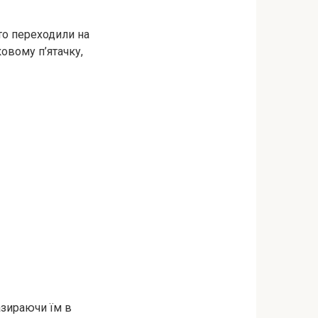
то переходили на
овому п’ятачку,
азираючи їм в