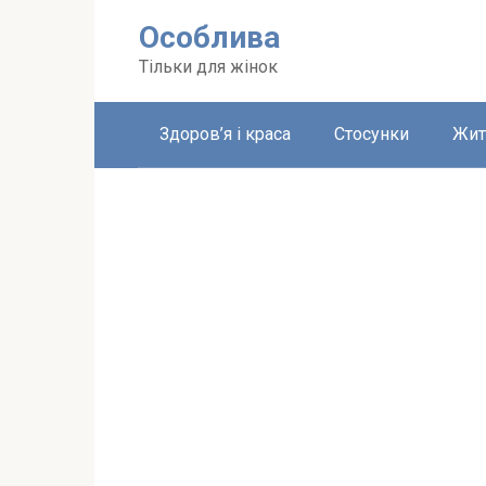
Перейти
Особлива
до
вмісту
Тільки для жінок
Здоров’я і краса
Стосунки
Жит