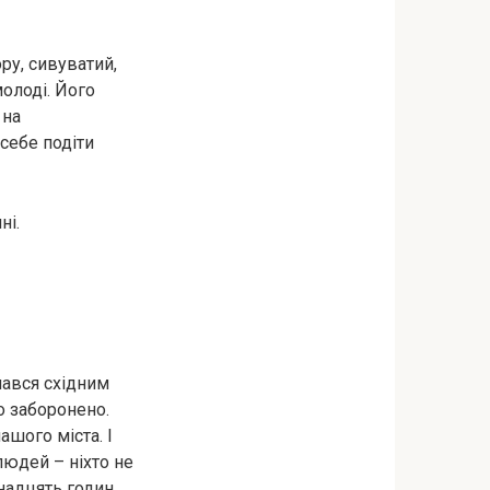
ору, сивуватий,
молоді. Його
 на
 себе подіти
ні.
мався східним
о заборонено.
ашого міста. І
людей – ніхто не
анадцять годин