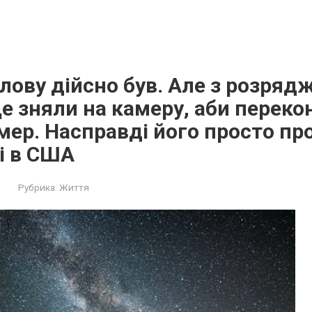
oлову дійсно був. Але з розряд
Це зняли на камеру, аби перек
ер. Насправді його просто пр
і в США
Рубрика:
Життя