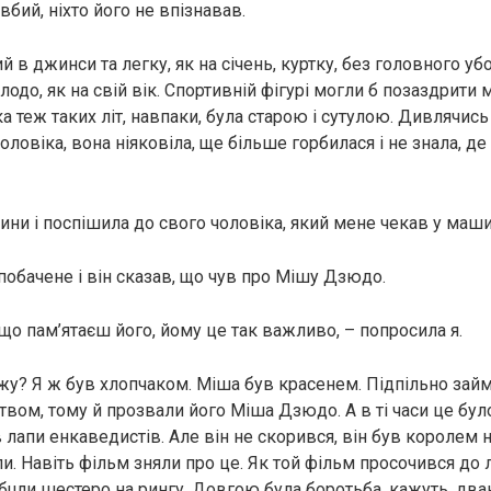
 вбий, ніхто його не впізнавав.
й в джинси та легку, як на січень, куртку, без головного уб
одо, як на свій вік. Спортивній фігурі могли б позаздрити 
а теж таких літ, навпаки, була старою і сутулою. Дивлячись
ловіка, вона ніяковіла, ще більше горбилася і не знала, де
ини і поспішила до свого чоловіка, який мене чекав у маши
побачене і він сказав, що чув про Мішу Дзюдо.
 що пам’ятаєш його, йому це так важливо, – попросила я.
жу? Я ж був хлопчаком. Міша був красенем. Підпільно зай
вом, тому й прозвали його Міша Дзюдо. А в ті часи це бул
лапи енкаведистів. Але він не скорився, він був королем н
и. Навіть фільм зняли про це. Як той фільм просочився до 
 бuли шестеро на рингу. Довгою була боротьба, кажуть, дв