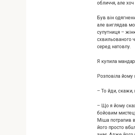
обличчя, але хоч
Був він одягнени
але виглядав мол
супутниця – жінк
схвильованого чо
серед натовпу.
Я купила мандар
Розповіла йому 
– То йди, скажи,
– Що я йому ска
бойовим мистецт
Міша потрапив в 
його просто вбuл
знає. Адже його