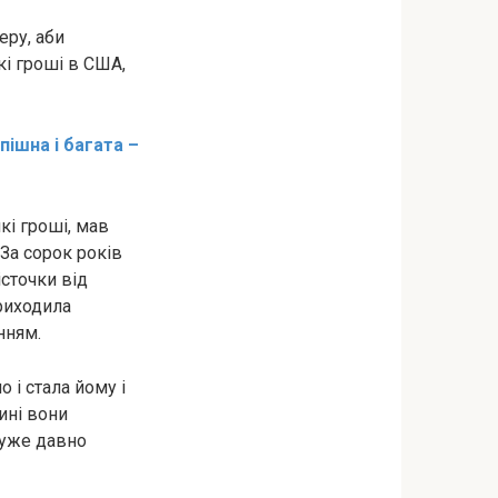
еру, аби
і гроші в США,
спішна і багата –
кі гроші, мав
За сорок років
істочки від
приходила
нням.
і стала йому і
ині вони
 уже давно