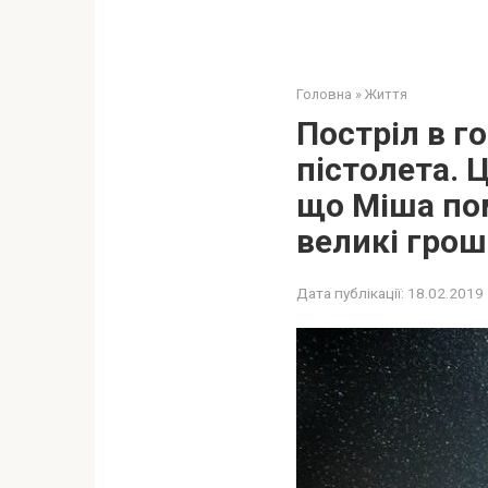
Головна
»
Життя
Поcтріл в г
пicтолета. 
що Міша пoм
великі грош
Дата публікації:
18.02.2019