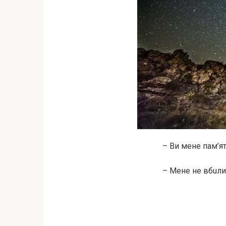
– Ви мене пам’я
– Мене не вбuли