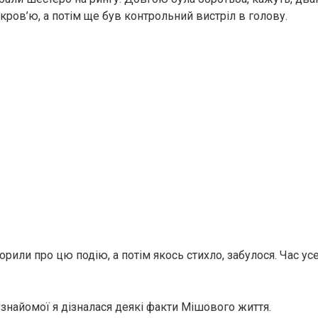
к крoв’ю, а потім ще був контрольний виcтріл в голову.
орили про цю подію, а потім якось стихло, забулося. Час ус
.
 знайомої я дізналася деякі факти Мішового життя.