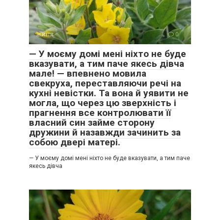
Життя
0
— У моєму домі мені ніхто не буде
вказувати, а тим паче якесь дівча
мале! — впевнено мовила
свекруха, переставляючи речі на
кухні невістки. Та вона й уявити не
могла, що через цю зверхність і
прагнення все контролювати її
власний син займе сторону
дружини й назавжди зачинить за
собою двері матері.
— У моєму домі мені ніхто не буде вказувати, а тим паче
якесь дівча