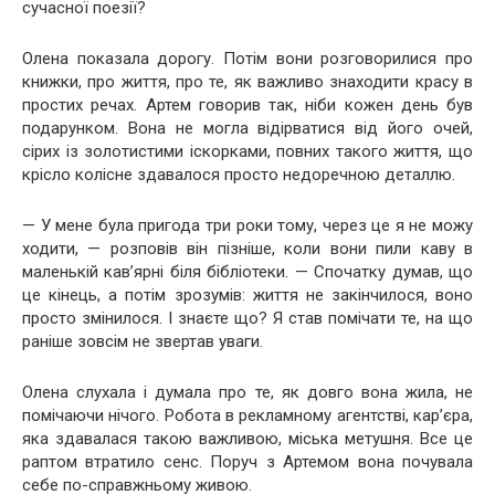
сучасної поезії?
Олена показала дорогу. Потім вони розговорилися про
книжки, про життя, про те, як важливо знаходити красу в
простих речах. Артем говорив так, ніби кожен день був
подарунком. Вона не могла відірватися від його очей,
сірих із золотистими іскорками, повних такого життя, що
крісло колісне здавалося просто недоречною деталлю.
— У мене була пригода три роки тому, через це я не можу
ходити, — розповів він пізніше, коли вони пили каву в
маленькій кав’ярні біля бібліотеки. — Спочатку думав, що
це кінець, а потім зрозумів: життя не закінчилося, воно
просто змінилося. І знаєте що? Я став помічати те, на що
раніше зовсім не звертав уваги.
Олена слухала і думала про те, як довго вона жила, не
помічаючи нічого. Робота в рекламному агентстві, кар’єра,
яка здавалася такою важливою, міська метушня. Все це
раптом втратило сенс. Поруч з Артемом вона почувала
себе по-справжньому живою.