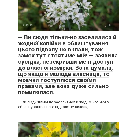
Життя
0
— Ви сюди тільки-но заселилися й
жодної копійки в облаштування
цього підвалу не вклали, тож
замок тут стоятиме мій! — заявила
сусідка, перекривши мені доступ
до власної комірки. Вона думала,
що якщо я молода власниця, то
мовчки поступлюся своїми
правами, але вона дуже сильно
помилялася.
— Ви сюди тільки-но заселилися й жодної копійки в
облаштування цього підвалу не вклали,