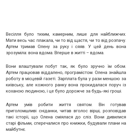
Весілля було тихим, камерним, лише для найближчих.
Мати весь час плакала, чи то від щастя, чи то від розпачу.
Артем тримав Олену за руку і сяяв. У цей день вона
зрозуміла: вона вдома. Вперше в житті – вдома.
Вони влаштували побут так, як було зручно їм обом.
Артем працював віддалено, програмістом. Олена знайшла
роботу в місцевій газеті. Зарплата була у рази меншою за
київську, але кожного ранку вона прокидалася поруч із
коханою людиною, і це було дорожче за будь-які гроші.
Артем умів робити життя святом. Він готував
приголомшливі сніданки, читав вголос вірші, розповідав
такі історії, що Олена сміялася до сліз. Вони дивилися
старі фільми, сперечалися про книжки, будували плани на
майбутнє.