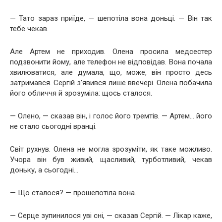
— Тато зараз приїде, — шепотіла вона доньці. — Він так
тебе чекав.
Але Артем не приходив. Олена просила медсестер
подзвонити йому, але телефон не відповідав. Вона почала
хвилюватися, але думала, що, може, він просто десь
затримався. Сергій з’явився лише ввечері. Олена побачила
його обличчя й зрозуміла: щось сталося.
— Олено, — сказав він, і голос його тремтів. — Артем… його
не стало сьогодні вранці.
Світ рухнув. Олена не могла зрозуміти, як таке можливо.
Учора він був живий, щасливий, турботливий, чекав
доньку, а сьогодні…
— Що сталося? — прошепотіла вона.
— Серце зупинилося уві сні, — сказав Сергій. — Лікар каже,