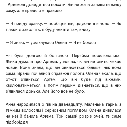
і Артемові доведеться поїхати. Він не хотів залишати жінку
саму, але правило є правило.
— Я приїду зранку, — пообіцяв він, цілуючи її в чоло. — Як
тільки дозволять, я буду чекати там, внизу.
— Я знаю, — усміхнулася Олена. — Я не боюся.
Ніч була довгою й болісною. Перейми посилювалися.
Жінка думала про Артема, уявляла, як він не спить, чекає
новин. Вона знала, що він хвилюється більше, ніж вона
сама. Вранці почалися справжні пологи. Олена чекала, що
от-от з’явиться Артем, що він буде під вікнами,
хвилюватиметься, а потім першим дізнається, що в них
з’явилася донька. Але його все не було.
Анна народилася о пів на дванадцяту. Маленька, гарна, з
темним волоссям і серйозним поглядом. Олена дивилася
на неї й бачила Артема. Той самий розріз очей, те саме
підборіддя.