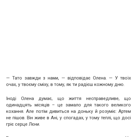
— Тато завжди з нами, — відповідає Олена. — У твоїх
очах, у твоєму сміху, в тому, як ти радієш кожному дню.
Іноді Олена думає, що життя несправедливе, що
одинадцять місяців – це замало для такого великого
кохання. Але потім дивиться на доньку й розуміє: Артем
не пішов. Він живе в Ані, у спогадах, у тому теплі, що досі
гріє серце Лєни.