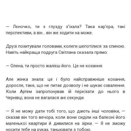
— Лєночко, ти з глузду з’їхала? Така кар’єра, такі
перспективи, а він… він же ходити на може.
Друзі похитували головами, колеги шепотілися за спиною.
Навіть найкраща подруга Світлана сказала прямо:
— Олена, ти просто жалієш його. Це не кохання.
Але жінка знала: це і було найсправжніше кохання,
доросле, таке, що не питає дозволу і не шукає схвалення.
Коли Артем запропонував їй переїхати до нього в
Чернівці, вона не вагалася ані секунди.
— Я не можу дати тобі того, що дають інші чоловіки, —
сказав він того вечора, коли вони сиділи на балконі його
маленької квартири й дивилися на зірки. — Я не зможу
носити тебе на руках, танцювати з тобою.