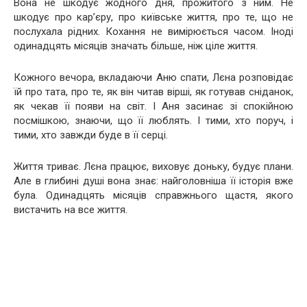
Вона не шкодує жодного дня, прожитого з ним. Не
шкодує про кар’єру, про київське життя, про те, що не
послухала рідних. Кохання не вимірюється часом. Іноді
одинадцять місяців значать більше, ніж ціле життя.
Кожного вечора, вкладаючи Аню спати, Лєна розповідає
їй про тата, про те, як він читав вірші, як готував сніданок,
як чекав її появи на світ. І Аня засинає зі спокійною
посмішкою, знаючи, що її люблять. І тими, хто поруч, і
тими, хто завжди буде в її серці.
Життя триває. Лєна працює, виховує доньку, будує плани.
Але в глибині душі вона знає: найголовніша її історія вже
була. Одинадцять місяців справжнього щастя, якого
вистачить на все життя.