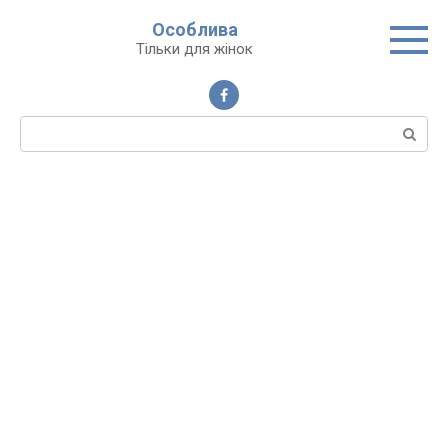
Перейти
Особлива
до
Тільки для жінок
вмісту
Пошук: