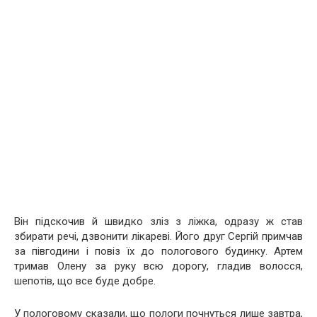
Він підскочив й швидко зліз з ліжка, одразу ж став
збирати речі, дзвонити лікареві. Його друг Сергій примчав
за півгодини і повіз їх до пологового будинку. Артем
тримав Олену за руку всю дорогу, гладив волосся,
шепотів, що все буде добре.
У пологовому сказали, що пологи почнуться лише завтра,