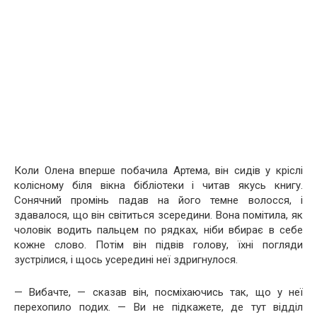
Коли Олена вперше побачила Артема, він сидів у кріслі
колісному біля вікна бібліотеки і читав якусь книгу.
Сонячний промінь падав на його темне волосся, і
здавалося, що він світиться зсередини. Вона помітила, як
чоловік водить пальцем по рядках, ніби вбирає в себе
кожне слово. Потім він підвів голову, їхні погляди
зустрілися, і щось усередині неї здригнулося.
— Вибачте, — сказав він, посміхаючись так, що у неї
перехопило подих. — Ви не підкажете, де тут відділ