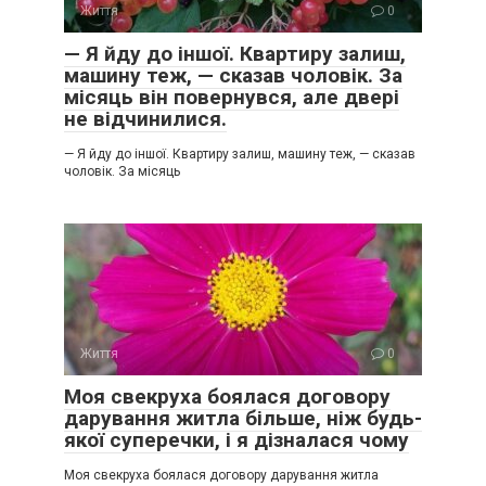
Життя
0
— Я йду до іншої. Квартиру залиш,
машину теж, — сказав чоловік. За
місяць він повернувся, але двері
не відчинилися.
— Я йду до іншої. Квартиру залиш, машину теж, — сказав
чоловік. За місяць
Життя
0
Моя свекруха боялася договору
дарування житла більше, ніж будь-
якої суперечки, і я дізналася чому
Моя свекруха боялася договору дарування житла