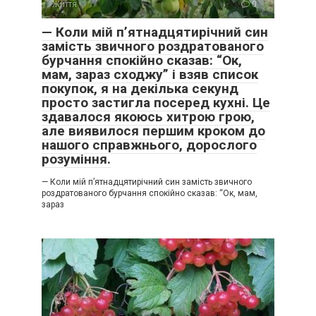
Життя
0
— Коли мій п’ятнадцятирічний син
замість звичного роздратованого
бурчання спокійно сказав: “Ок,
мам, зараз сходжу” і взяв список
покупок, я на декілька секунд
просто застигла посеред кухні. Це
здавалося якоюсь хитрою грою,
але виявилося першим кроком до
нашого справжнього, дорослого
розуміння.
— Коли мій п’ятнадцятирічний син замість звичного
роздратованого бурчання спокійно сказав: “Ок, мам,
зараз