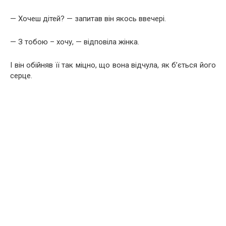
— Хочеш дітей? — запитав він якось ввечері.
— З тобою – хочу, — відповіла жінка.
І він обійняв її так міцно, що вона відчула, як б’ється його
серце.