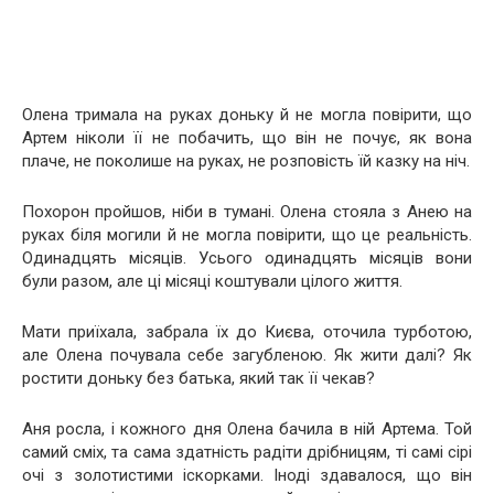
Олена тримала на руках доньку й не могла повірити, що
Артем ніколи її не побачить, що він не почує, як вона
плаче, не поколише на руках, не розповість їй казку на ніч.
Похорон пройшов, ніби в тумані. Олена стояла з Анею на
руках біля могили й не могла повірити, що це реальність.
Одинадцять місяців. Усього одинадцять місяців вони
були разом, але ці місяці коштували цілого життя.
Мати приїхала, забрала їх до Києва, оточила турботою,
але Олена почувала себе загубленою. Як жити далі? Як
ростити доньку без батька, який так її чекав?
Аня росла, і кожного дня Олена бачила в ній Артема. Той
самий сміх, та сама здатність радіти дрібницям, ті самі сірі
очі з золотистими іскорками. Іноді здавалося, що він