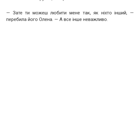
— Зате ти можеш любити мене так, як ніхто інший, —
перебила його Олена. — А все інше неважливо.