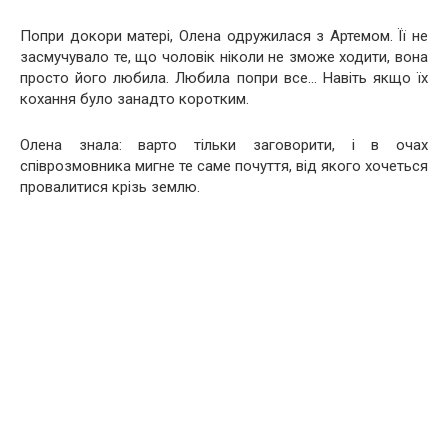
Попри докори матері, Олена одружилася з Артемом. Її не
засмучувало те, що чоловік ніколи не зможе ходити, вона
просто його любила. Любила попри все… Навіть якщо їх
кохання було занадто коротким.
Олена знала: варто тільки заговорити, і в очах
співрозмовника мигне те саме почуття, від якого хочеться
провалитися крізь землю.