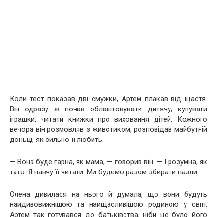
Коли тест показав дві смужки, Артем плакав від щастя.
Він одразу ж почав облаштовувати дитячу, купувати
іграшки, читати книжки про виховання дітей. Кожного
вечора він розмовляв з животиком, розповідав майбутній
доньці, як сильно її любить.
— Вона буде гарна, як мама, — говорив він. — І розумна, як
тато. Я навчу її читати. Ми будемо разом збирати пазли.
Олена дивилася на нього й думала, що вони будуть
найдивовижнішою та найщасливішою родиною у світі.
Артем так готувався до батьківства, ніби це було його