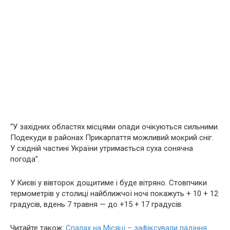
“У західних областях місцями опади очікуються сильними.
Подекуди в районах Прикарпаття можливий мокрий сніг.
У східній частині України утримається суха сонячна
погода”.
У Києві у вівторок дощитиме і буде вітряно. Стовпчики
термометрів у столиці найближчої ночі покажуть + 10 + 12
градусів, вдень 7 травня — до +15 + 17 градусів.
Читайте також:
Спалах на Місяці – зафіксували падіння