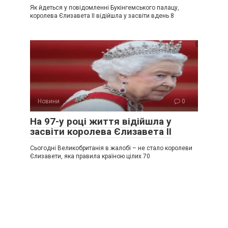
Як йдеться у повідомленні Букінгемського палацу,
королева Єлизавета ІІ відійшла у засвіти вдень 8
Новини
0
На 97-у році життя відійшла у
засвіти королева Єлизавета ІІ
Сьогодні Великобританія в жалобі – не стало королеви
Єлизавети, яка правила країною цілих 70