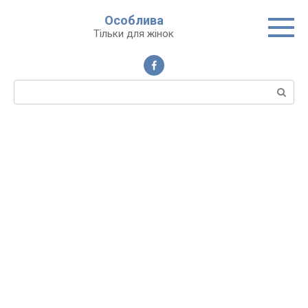
Перейти
Особлива
до
Тільки для жінок
вмісту
Пошук: