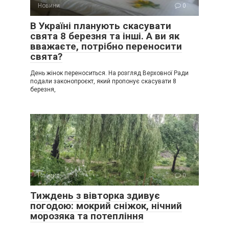
Новини
0
В Україні планують скасувати
свята 8 березня та інші. А ви як
вважаєте, потрібно переносити
свята?
День жінок переноситься. На розгляд Верховної Ради
подали законопроєкт, який пропонує скасувати 8
березня,
Новини
0
Тиждень з вівторка здивує
погодою: мокрий сніжок, нічний
морозяка та потепління