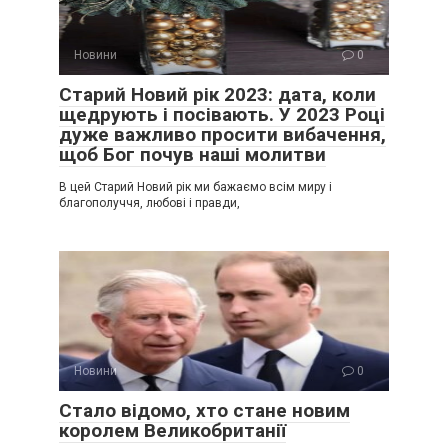
Новини
0
Старий Новий рік 2023: дата, коли
щедрують і посівають. У 2023 Році
дуже важливо просити вибачення,
щоб Бог почув наші молитви
В цей Старий Новий рік ми бажаємо всім миру і
благополуччя, любові і правди,
Новини
0
Стало відомо, хто стане новим
королем Великобританії