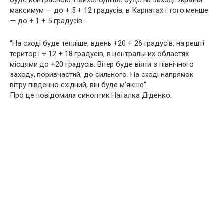
буде контрасною. Найхолодніше буде на заході України:
максимум — до + 5 + 12 градусів, в Карпатах і того менше
— до + 1 + 5 градусів.
“На сході буде тепліше, вдень +20 + 26 градусів, на решті
території + 12 + 18 градусів, в центральних областях
місцями до +20 градусів. Вітер буде віяти з північного
заходу, поривчастий, до сильного. На сході напрямок
вітру південно східний, він буде м’якше”.
Про це повідомила синоптик Наталка Діденко.