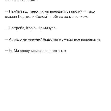
— Пам’ятаєш, Таню, як ми вперше її ставили? — тихо
сказав Ігор, коли Соломія побігла за малюнком.
— Не треба, Ігорю. Це минуле.
— А якщо не минуле? Якщо ми можемо все виправити?
— Ні. Ми розлучилися не просто так.