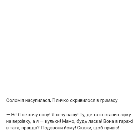
Соломія насупилася, її личко скривилося в гримасу.
— Ні! Я не хочу нову! Я хочу нашу! Ту, де тато ставив зірку
на верхівку, а я — кульки! Мамо, будь ласка! Вона в гаражі
в тата, правда? Подзвони йому! Скажи, щоб привіз!