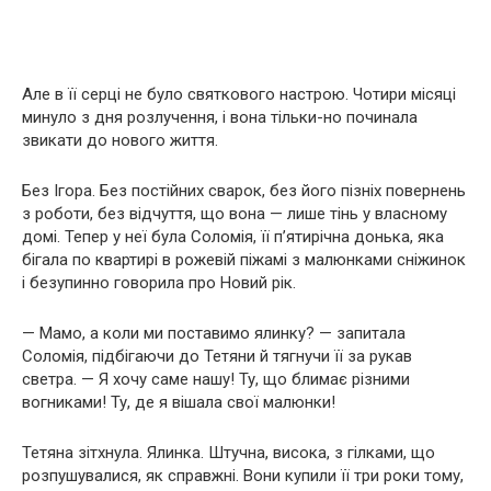
Але в її серці не було святкового настрою. Чотири місяці
минуло з дня розлучення, і вона тільки-но починала
звикати до нового життя.
Без Ігора. Без постійних сварок, без його пізніх повернень
з роботи, без відчуття, що вона — лише тінь у власному
домі. Тепер у неї була Соломія, її п’ятирічна донька, яка
бігала по квартирі в рожевій піжамі з малюнками сніжинок
і безупинно говорила про Новий рік.
— Мамо, а коли ми поставимо ялинку? — запитала
Соломія, підбігаючи до Тетяни й тягнучи її за рукав
светра. — Я хочу саме нашу! Ту, що блимає різними
вогниками! Ту, де я вішала свої малюнки!
Тетяна зітхнула. Ялинка. Штучна, висока, з гілками, що
розпушувалися, як справжні. Вони купили її три роки тому,