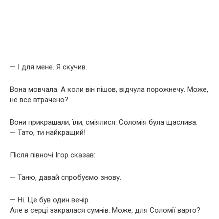
— І для мене. Я скучив.
Вона мовчала. А коли він пішов, відчула порожнечу. Може,
не все втрачено?
Вони прикрашали, їли, сміялися. Соломія була щаслива.
— Тато, ти найкращий!
Після півночі Ігор сказав:
— Таню, давай спробуємо знову.
— Ні. Це був один вечір.
Але в серці закралася сумнів. Може, для Соломії варто?