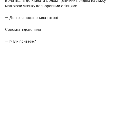
Вона пішла до кімнати Соломії. Дівчинка сиділа на ліжку,
малюючи ялинку кольоровими олівцями.
— Доню, я подзвонила татові.
Соломія підскочила.
— І? Він привезе?