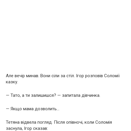
Але вечір минав. Вони сіли за стіл. Ігор розповів Соломії
казку.
— Тато, а ти залишишся? — запитала дівчинка.
— Якщо мама дозволить…
Тетяна відвела погляд. Після опівночі, коли Соломія
заснула, Ігор сказав: