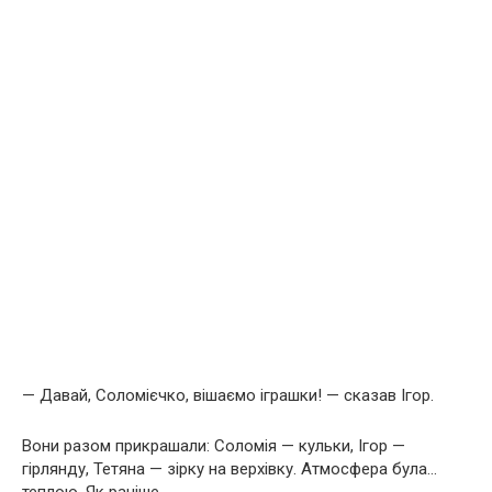
— Давай, Соломієчко, вішаємо іграшки! — сказав Ігор.
Вони разом прикрашали: Соломія — кульки, Ігор —
гірлянду, Тетяна — зірку на верхівку. Атмосфера була…
теплою. Як раніше.