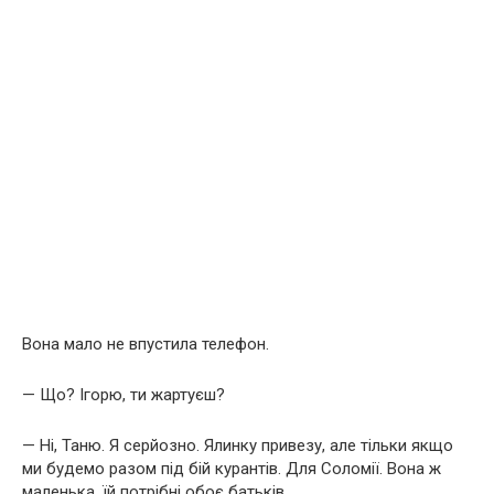
Вона мало не впустила телефон.
— Що? Ігорю, ти жартуєш?
— Ні, Таню. Я серйозно. Ялинку привезу, але тільки якщо
ми будемо разом під бій курантів. Для Соломії. Вона ж
маленька, їй потрібні обоє батьків.