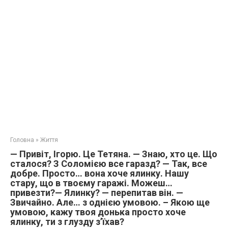
Головна
»
Життя
— Привіт, Ігорю. Це Тетяна. — Знаю, хто це. Що
сталося? З Соломією все гаразд? — Так, все
добре. Просто… вона хоче ялинку. Нашу
стару, що в твоєму гаражі. Можеш…
привезти?— Ялинку? — перепитав він. —
Звичайно. Але… з однією умовою. – Якою ще
умовою, кажу твоя донька просто хоче
ялинку, ти з глузду з’їхав?