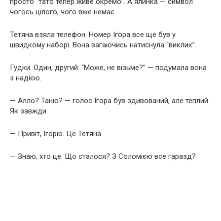
просто “тато тепер живе окремо”. А ялинка — символ
чогось цілого, чого вже немає.
Тетяна взяла телефон. Номер Ігора все ще був у
швидкому наборі. Вона вагаючись натиснула “виклик”.
Гудки. Один, другий. “Може, не візьме?” — подумала вона
з надією.
— Алло? Таню? — голос Ігора був здивований, але теплий.
Як завжди.
— Привіт, Ігорю. Це Тетяна.
— Знаю, хто це. Що сталося? З Соломією все гаразд?