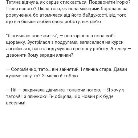
Тетяна відчула, як серце стискається. Подзвонити Ігорю?
Після всього? Після того, як вона місяцями боролася за
розлучення, бо втомилася від його байдужості, від того,
що він більше любив свою роботу, ніж сім’ю.
“Я починаю нове життя”, — повторювала вона собі
щоранку. Зустрілася з подругами, записалася на курси
англійської, навіть подумувала про нову роботу. А тепер —
дзвонити йому заради ялинки?
— Соломієчко, тато… він зайнятий. І ялинка стара. Давай
купимо іншу, га? Зі мною й тобою.
— Ні! — закричала дівчинка, топаючи ногою. — Я хочу з
татом! І з ялинкою! Ти обіцяла, що Новий рік буде
веселим!