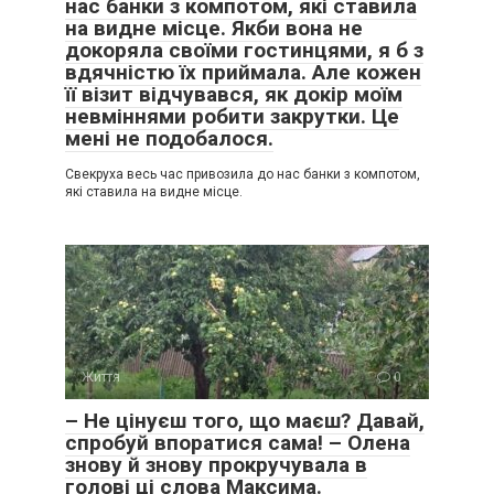
нас банки з компотом, які ставила
на видне місце. Якби вона не
докоряла своїми гостинцями, я б з
вдячністю їх приймала. Але кожен
її візит відчувався, як докір моїм
невміннями робити закрутки. Це
мені не подобалося.
Свекруха весь час привозила до нас банки з компотом,
які ставила на видне місце.
Життя
0
– Не цінуєш того, що маєш? Давай,
спробуй впоратися сама! – Олена
знову й знову прокручувала в
голові ці слова Максима.