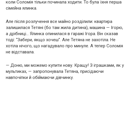
коли Соломія тільки починала ходити. То була їхня перша
сімейна ялинка.
Але після розлучення все майно розділили: квартира
залишилася Тетяні (бо там жила дитина), машина — Ігорю,
а дрібниці… Ялинка опинилася в гаражі Ігора. Він сказав
тоді: “Забери, якщо хочеш”. Але Тетяна не захотіла. Не
хотіла нічого, що нагадувало про минуле. А тепер Соломія
не відставала.
— Доню, ми можемо купити нову. Кращу! З іграшками, як у
мультиках, — запропонувала Тетяна, присідаючи
навпочіпки й обіймаючи дівчинку.