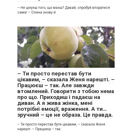
– Не цінуєш того, що маєш? Давай, спробуй впоратися
сама! – Олена знову й
Життя
0
– Ти просто перестав бути
цікавим, – сказала Женя нарешті. –
Працюєш – так. Але завжди
втомлений. Говорити з тобою нема
про що. Приходиш і падаєш на
диван. А я жива жінка, мені
потрібні емоції, враження. А ти…
зручний – це не образа. Це правда.
– Ти просто перестав бути цікавим, – сказала Женя
нарешті. – Працюєш – так.