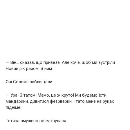
— Він… сказав, що привезе. Але хоче, щоб ми зустріли
Новий рік разом. З ним.
Очі Соломії заблищали.
— Ура! З татом! Мамо, це ж круто! Ми будемо їсти
мандарини, дивитися феєрверки, і тато мене на руках
підніме!
Тетяна змушено посміхнулася.