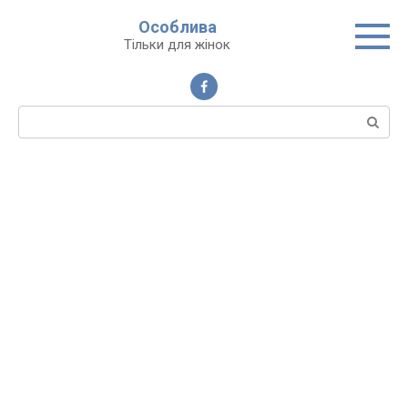
Перейти
Особлива
до
Тільки для жінок
вмісту
Пошук: