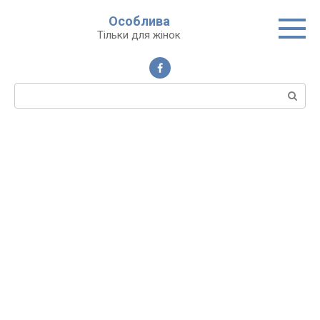
Перейти
Особлива
до
Тільки для жінок
вмісту
Пошук: