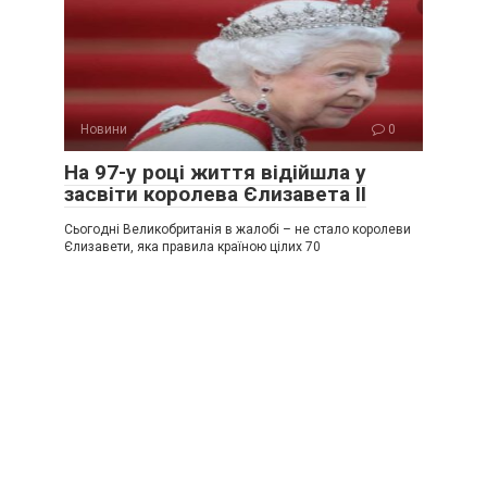
Новини
0
На 97-у році життя відійшла у
засвіти королева Єлизавета ІІ
Сьогодні Великобританія в жалобі – не стало королеви
Єлизавети, яка правила країною цілих 70