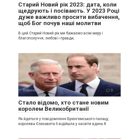
Старий Новий рік 2023: дата, коли
щедрують і посівають. У 2023 Році
дуже важливо просити вибачення,
щоб Бог почув наші молитви
В цей Старий Новий рік ми бажаємо всім миру і
благополуччя, любові і правди,
Новини
0
Стало відомо, хто стане новим
королем Великобританії
Як йдеться у повідомленні Букінгемського палацу,
королева Єлизавета ІІ відійшла у засвіти вдень 8