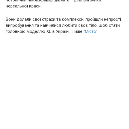
потрапили найяскравіші дівчата – реальні жінки
нереальної краси.
Вони долали свої страхи та комплекси, пройшли непрості
випробування та навчилися любити своє тіло, щоб стати
головною моделлю XL в Україні. Пише
“Місто”