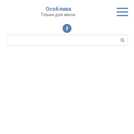
Перейти
Особлива
до
Тільки для жінок
вмісту
Пошук: