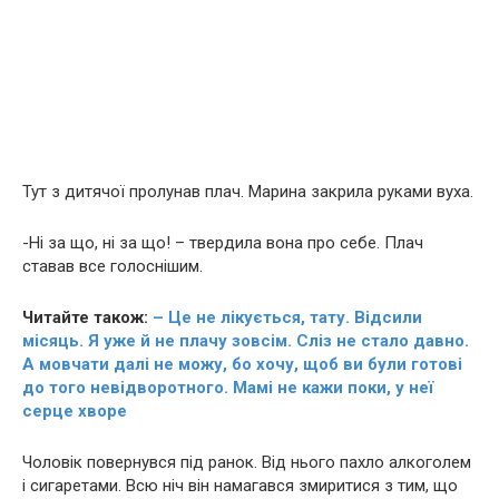
Тут з дитячої пролунав плач. Марина закрила руками вуха.
-Ні за що, ні за що! – твердила вона про себе. Плач
ставав все голоснішим.
Читайте також:
– Це не лікується, тату. Відсили
місяць. Я уже й не плачу зовсім. Сліз не стало давно.
А мовчати далі не можу, бо хочу, щоб ви були готові
до того невідворотного. Мамі не кажи поки, у неї
сepце хвopе
Чоловік повернувся під ранок. Від нього пахло aлкoгoлем
і сигapетами. Всю ніч він намагався змиритися з тим, що