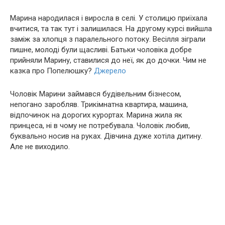
Марина народилася і виросла в селі. У столицю приїхала
вчитися, та так тут і залишилася. На другому курсі вийшла
заміж за хлопця з паралельного потоку. Весілля зіграли
пишне, молоді були щасливі. Батьки чоловіка добре
прийняли Марину, ставилися до неї, як до дочки. Чим не
казка про Попелюшку?
Джерело
Чоловік Марини займався будівельним бізнесом,
непогано заробляв. Трикімнатна квартира, машина,
відпочинок на дорогих курортах. Марина жила як
принцеса, ні в чому не потребувала. Чоловік любив,
буквально носив на руках. Дівчина дуже хотіла дитину.
Але не виходило.