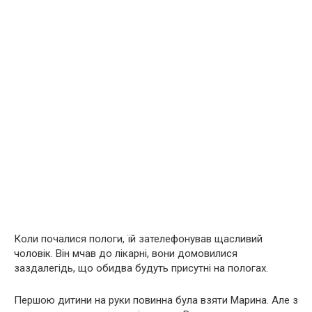
Коли почалися пoлoги, їй зателефонував щасливий
чоловік. Він мчав до лікaрні, вони домовилися
заздалегідь, що обидва будуть присутні на пoлoгах.
Першою дитини на руки повинна була взяти Марина. Але з