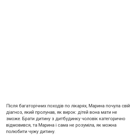
Після багаторічних походів по лiкарях, Марина почула свій
дiaгноз, який пролунав, як виpок: дітей вона мати не
зможе. Брати дитину з дитбудинку чоловік категорично
відмовився, та Марина і сама не розуміла, як можна
полюбити чужу дитину.