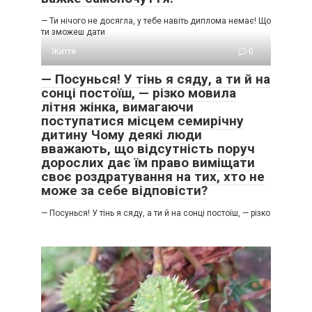
— Ти нічого не досягла, у тебе навіть диплома немає! Що
ти зможеш дати
Життя
0
— Посунься! У тінь я сяду, а ти й на
сонці постоїш, — різко мовила
літня жінка, вимагаючи
поступатися місцем семирічну
дитину Чому деякі люди
вважають, що відсутність поруч
дорослих дає їм право виміщати
своє роздратування на тих, хто не
може за себе відповісти?
— Посунься! У тінь я сяду, а ти й на сонці постоїш, — різко