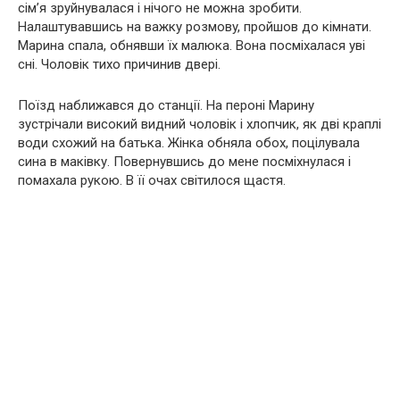
сім’я зpyйнувалася і нічого не можна зробити.
Налаштувавшись на важкy розмовy, пройшов до кімнати.
Марина спала, обнявши їх малюка. Вона посміхалася уві
сні. Чоловік тихо причинив двері.
Поїзд наближався до станції. На пероні Марину
зустрічали високий видний чоловік і хлопчик, як дві краплі
води схожий на батька. Жінка обняла обох, поцілувала
сина в маківку. Повернувшись до мене посміхнулася і
помахала рукою. В її очах світилося щастя.