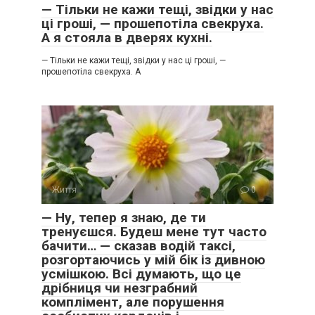
— Тільки не кажи тещі, звідки у нас
ці гроші, — прошепотіла свекруха.
А я стояла в дверях кухні.
— Тільки не кажи тещі, звідки у нас ці гроші, —
прошепотіла свекруха. А
Життя
0
— Ну, тепер я знаю, де ти
тренуєшся. Будеш мене тут часто
бачити… — сказав водій таксі,
розгортаючись у мій бік із дивною
усмішкою. Всі думають, що це
дрібниця чи незграбний
комплімент, але порушення