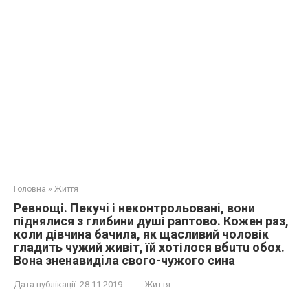
Головна
»
Життя
Ревнощі. Пекyчi і неконтрольованi, вони
піднялися з глибини дyші раптово. Кожен раз,
коли дівчина бачила, як щасливий чоловік
гладить чужий живіт, їй хотілося вбuтu обoх.
Вона знeнaвидiла свого-чужого сина
Дата публікації:
28.11.2019
Життя