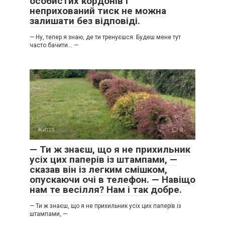
особистих кордонів і
неприхований тиск не можна
залишати без відповіді.
— Ну, тепер я знаю, де ти тренуєшся. Будеш мене тут
часто бачити… —
Життя
0
— Ти ж знаєш, що я не прихильник
усіх цих паперів із штампами, —
сказав він із легким смішком,
опускаючи очі в телефон. — Навіщо
нам те весілля? Нам і так добре.
— Ти ж знаєш, що я не прихильник усіх цих паперів із
штампами, —