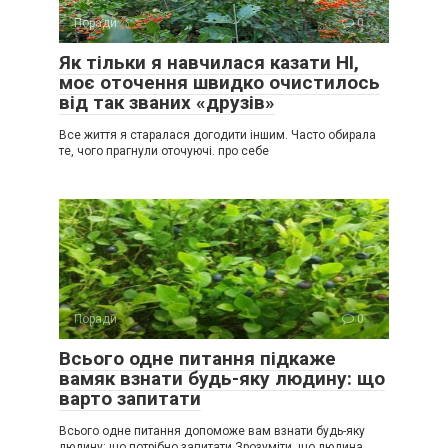
Поради
0
Як тільки я навчилася казати НІ,
моє оточення швидко очистилось
від так званих «друзів»
Все життя я старалася догодити іншим. Часто обирала
те, чого прагнули оточуючі. про себе
Поради
0
Всього одне питання підкаже
вамяк взнати будь-яку людину: що
варто запитати
Всього одне питання допоможе вам взнати будь-яку
людину: що потрібно запитати Зрозуміти, що людина