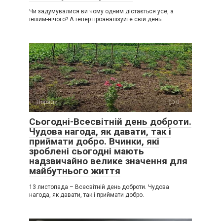
Чи задумувалися ви чому одним дістається усе, а
іншим-нічого? А тепер проаналізуйте свій день.
Поради
0
Сьогодні-Всесвітній день доброти.
Чудова нагода, як давати, так і
приймати добро. Вчинки, які
зроблені сьогодні мають
надзвичайно велике значення для
майбутнього життя
13 листопада – Всесвітній день доброти. Чудова
нагода, як давати, так і приймати добро.