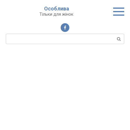
Перейти
Особлива
до
Тільки для жінок
вмісту
Пошук: