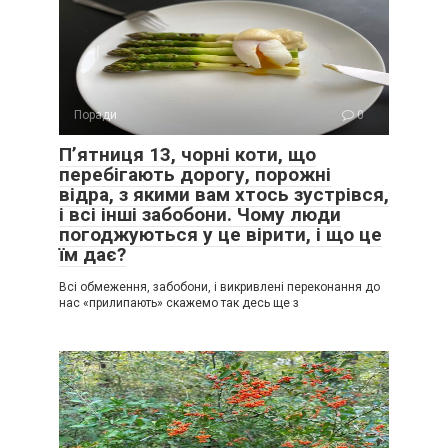
Поради
0
Пʼятниця 13, чорні коти, що
перебігають дорогу, порожні
відра, з якими вам хтось зустрівся,
і всі інші забобони. Чому люди
погоджуються у це вірити, і що це
їм дає?
Всі обмеження, забобони, і викривлені переконання до
нас «прилипають» скажемо так десь ще з