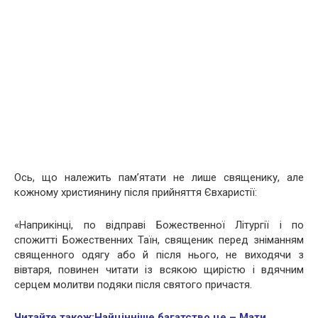
Ось, що належить пам’ятати не лише священику, але
кожному християнину після прийняття Євхаристії:
«Наприкінці, по відправі Божественної Літургії і по
спожитті Божественних Таїн, священик перед зніманням
священного одягу або й після нього, не виходячи з
вівтаря, повинен читати із всякою щирістю і вдячним
серцем молитви подяки після святого причастя.
Читайте також:
Найцінніше багатство це – Мати…