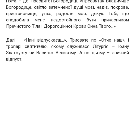
Пята
– до Пресвятої Богородиці: «Пресвятая Владичице
Богородице, світло затемненої душі моєї, надіє, покрове,
пристановище, утіхо, радосте моя, дякую Тобі, що
сподобила мене недостойного бути причасником
Пречистого Тіла і Дорогоцінної Кpови Сина Твого…»
Далі – «Нині відпускаєш…», Трисвяте по «Отче наш», і
тропарі святителю, якому служилася Літургія – Іоану
Златоусту чи Василію Великому. А по цьому – звичний
відпуст.