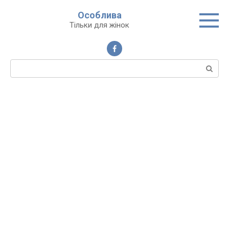
Перейти
Особлива
до
Тільки для жінок
вмісту
Пошук: