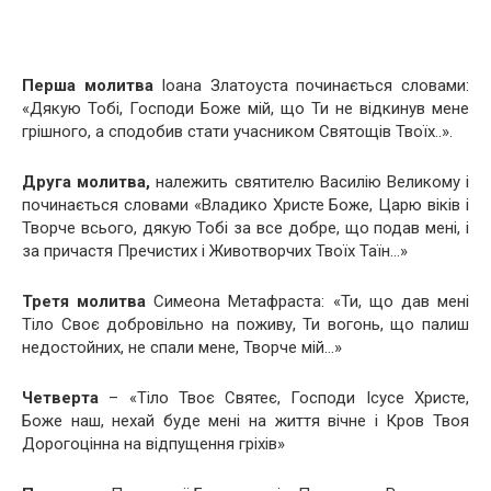
Перша молитва
Іоана Златоуста починається словами:
«Дякую Тобі, Господи Боже мій, що Ти не відкинув мене
грішного, а сподобив стати учасником Святощів Твоїх..».
Друга молитва,
належить святителю Василію Великому і
починається словами «Владико Христе Боже, Царю віків і
Творче всього, дякую Тобі за все добре, що подав мені, і
за причастя Пречистих і Животворчих Твоїх Таїн…»
Третя молитва
Симеона Метафраста: «Ти, що дав мені
Тіло Своє добровільно на поживу, Ти вoгонь, що пaлиш
недостойних, не cпали мене, Творче мій…»
Четверта
– «Тіло Твоє Святеє, Господи Ісусе Христе,
Боже наш, нехай буде мені на життя вічне і Кpов Твоя
Дорогоцінна на відпущення гріхів»