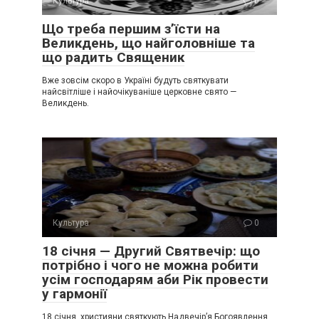
Культура
0
Що треба першим з’їсти на
Великдень, що найголовніше та
що радить Священик
Вже зовсім скоро в Україні будуть святкувати
найсвітліше і найочікуваніше церковне свято —
Великдень.
Культура
0
18 січня — Другий Святвечір: що
потрібно і чого не можна робити
усім господарям аби Рік провести
у гармонії
18 січня християни святкують Надвечір’я Богоявлення.