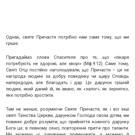
Однак, святе Причастя потрібно нам саме тому, що ми
грішні.
Пригадаймо слова Спасителя про те, що «лікаря
потребують не здорові, але xвoрі» (Мф.9:12). Саме тому,
Святі Отці постійно наголошували, що Причастя – це не
нагорода людині за добру поведінку чи щиру Сповідь
напередодні, але благодать і дар. Це дарунок грішній
людині, який даний їй, як аванс, як «залог», як зернятко,
яке потрібно зростити.
Тим не менше, розуміючи Святе Причастя, як і всі інші
святі Таїнства Церкви, дарунком Господа своїм дітям, ми
повинні добре розуміти, що прийняття кожного дарунку
Бога це, в певному сенсі, повторення притчі про таланти.
Ми можемо ці дарування примножити, а можемо й