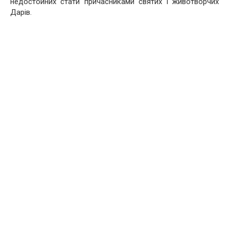
недостойних стати причасниками святих і животворчих
Дарів.