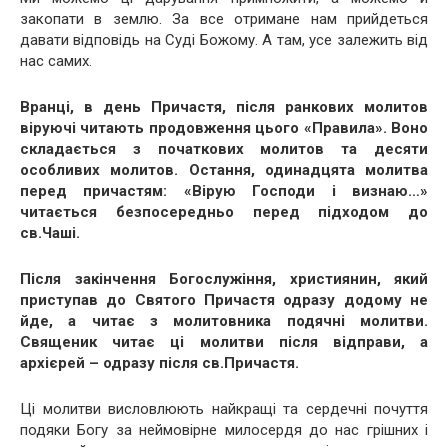
закопати в землю. За все отримане нам прийдеться
давати відповідь на Суді Божому. А там, усе залежить від
нас самих.
Вранці, в день Причастя, після ранкових молитов
віруючі читають продовження цього «Правила». Воно
складається з початкових молитов та десяти
особливих молитов. Остання, одинадцята молитва
перед причастям: «Вірую Господи і визнаю…»
читається безпосередньо перед підходом до
св.Чаші.
Після закінчення Богослужіння, християнин, який
приступав до Святого Причастя одразу додому не
йде, а читає з молитовника подячні молитви.
Священик читає ці молитви після відправи, а
архієрей – одразу після св.Причастя.
Ці молитви висловлюють найкращі та сердечні почуття
подяки Богу за неймовірне милосердя до нас грішних і