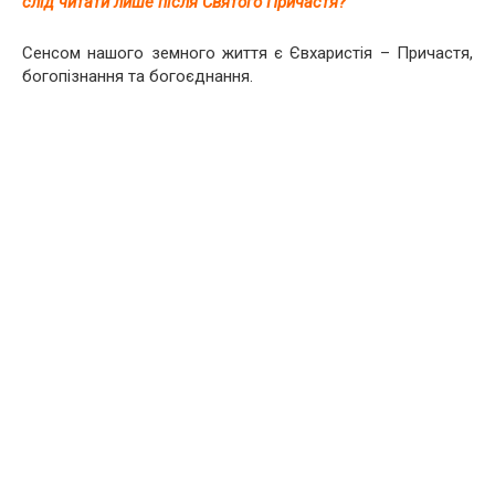
слід читати лише після Святого Причастя?
Cенсом нашого земного життя є Євхаристія – Причастя,
богопізнання та богоєднання.