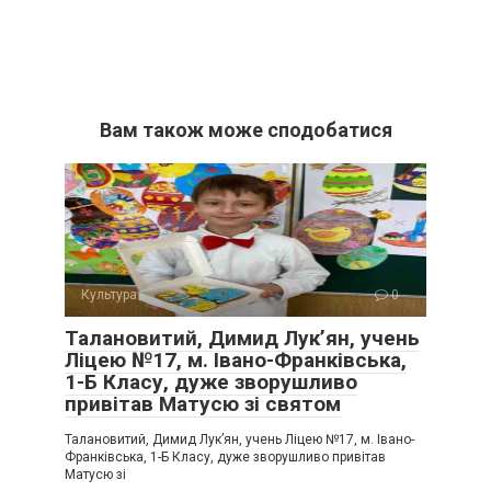
Вам також може сподобатися
Культура
0
Талановитий, Димид Лук’ян, учень
Ліцею №17, м. Івано-Франківська,
1-Б Класу, дуже зворушливо
привітав Матусю зі святом
Талановитий, Димид Лук’ян, учень Ліцею №17, м. Івано-
Франківська, 1-Б Класу, дуже зворушливо привітав
Матусю зі