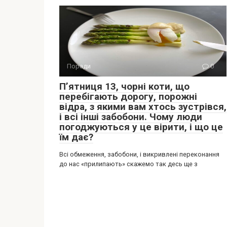
Поради
0
Пʼятниця 13, чорні коти, що
перебігають дорогу, порожні
відра, з якими вам хтось зустрівся,
і всі інші забобони. Чому люди
погоджуються у це вірити, і що це
їм дає?
Всі обмеження, забобони, і викривлені переконання
до нас «прилипають» скажемо так десь ще з