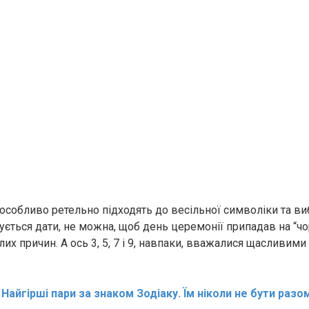
особливо ретельно підходять до весільної символіки та ви
ується дати, не можна, щоб день церемонії припадав на “чо
ілих причин. А ось 3, 5, 7 і 9, навпаки, вважалися щасливим
:
Найгірші пари за знаком Зодіаку. Їм ніколи не бути разо