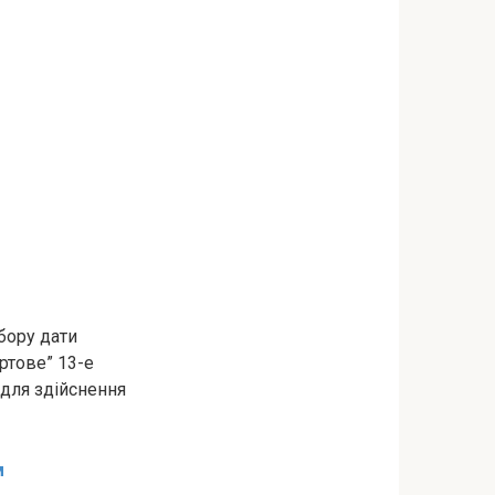
бору дати
ртове” 13-е
и для здійснення
м