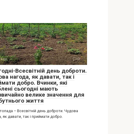
ади
0
годні-Всесвітній день доброти.
ва нагода, як давати, так і
ймати добро. Вчинки, які
блені сьогодні мають
звичайно велике значення для
бутнього життя
стопада – Всесвітній день доброти. Чудова
, як давати, так і приймати добро.