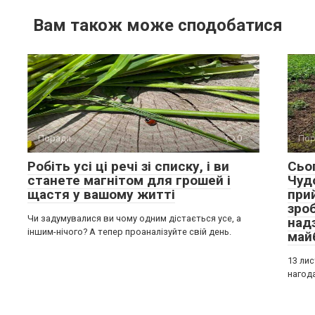
Вам також може сподобатися
Поради
0
Пор
Робіть усі ці речі зі списку, і ви
Сьо
станете магнітом для грошей і
Чудо
щастя у вашому житті
при
зро
Чи задумувалися ви чому одним дістається усе, а
над
іншим-нічого? А тепер проаналізуйте свій день.
май
13 ли
нагода