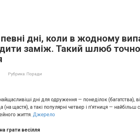
певні дні, коли в жодному вип
дити заміж. Такий шлюб точн
я
Рубрика:
Поради
найщасливіші дні для одруження — понеділок (багатства), в
да (на щастя), а такі популярні четвер і п’ятниця — найбільш 
ейного життя.
Джерело
на грати весілля