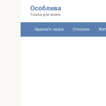
Перейти
Особлива
до
вмісту
Тільки для жінок
Здоров’я і краса
Стосунки
Жит