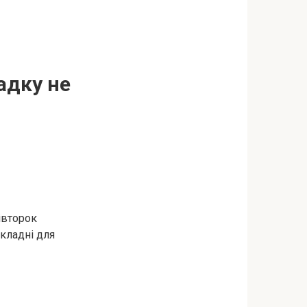
адку не
о
івторок
складні для