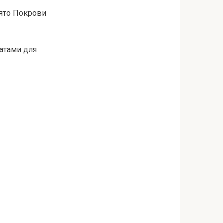
вято Покрови
датами для