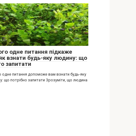
ади
0
ого одне питання підкаже
як взнати будь-яку людину: що
то запитати
о одне питання допоможе вам взнати будь-яку
у: що потрібно запитати Зрозуміти, що людина