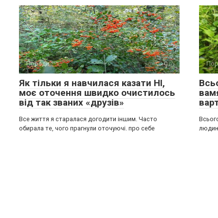
Поради
0
Пор
Як тільки я навчилася казати НІ,
Всь
моє оточення швидко очистилось
вам
від так званих «друзів»
вар
Все життя я старалася догодити іншим. Часто
Всьог
обирала те, чого прагнули оточуючі. про себе
людин