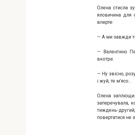
Олена стисла з
яловичина для 
вперте:
— А ми завжди т
— Валентино Пе
вкотре.
— Ну звісно, роз
і жуй, те м’ясо…
Олена заплющил
заперечувала, к
тиждень-другий,
повертатися не з