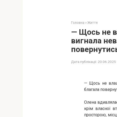
Головна
»
Життя
— Щось не в
вигнала нев
повернутис
Дата публікації:
20.06.2025
— Щось не влаш
благала поверну
Олена вдивлялас
крім власної в
просторою, місця