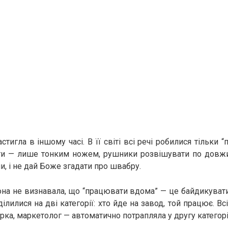
стигла в іншому часі. В її світі всі речі робилися тільки 
ти — лише тонким ножем, рушники розвішувати по довжин
, і не дай Боже згадати про швабру.
она не визнавала, що “працювати вдома” — це байдикуват
лилися на дві категорії: хто йде на завод, той працює. Всі
рка, маркетолог — автоматично потрапляла у другу катего