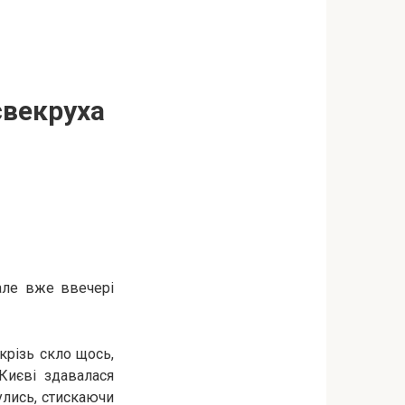
свекруха
але вже ввечері
крізь скло щось,
Києві здавалася
нулись, стискаючи