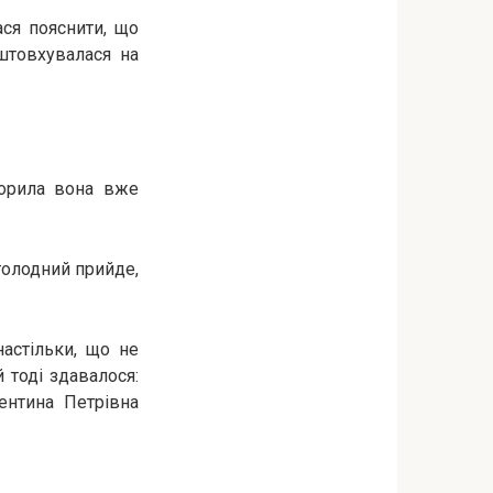
ся пояснити, що
штовхувалася на
торила вона вже
 голодний прийде,
астільки, що не
 тоді здавалося:
лентина Петрівна