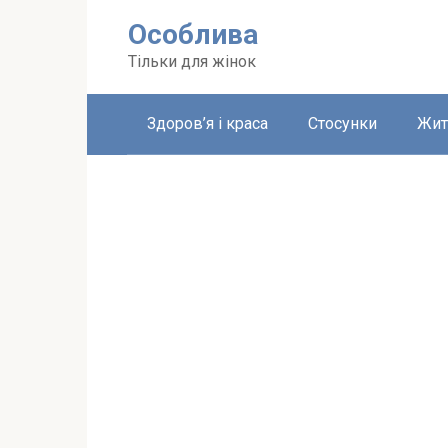
Перейти
Особлива
до
вмісту
Тільки для жінок
Здоров’я і краса
Стосунки
Жит