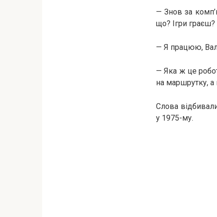
— Знов за комп’
що? Ігри граєш?
— Я працюю, Вал
— Яка ж це робо
на маршрутку, а 
Слова відбивалис
у 1975-му.