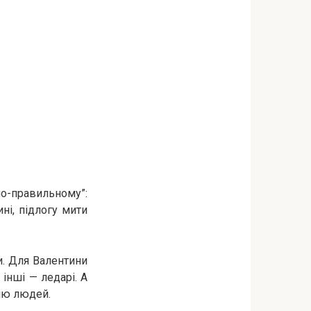
“по-правильному”:
і, підлогу мити
и. Для Валентини
 інші — ледарі. А
рію людей.