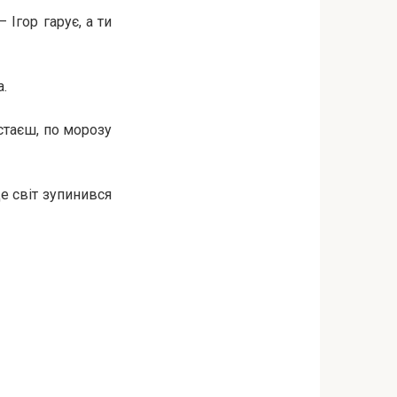
Ігор гарує, а ти
.
стаєш, по морозу
де світ зупинився