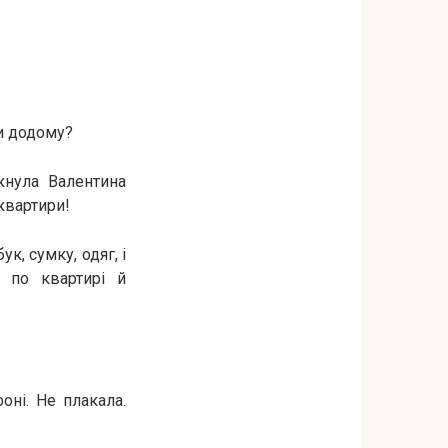
ти додому?
кнула Валентина
 квартири!
к, сумку, одяг, і
я по квартирі й
оні. Не плакала.