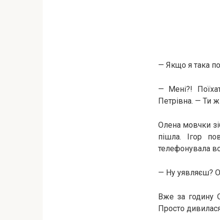
— Якщо я така п
— Мені?! Поїха
Петрівна. — Ти ж
Олена мовчки зіб
пішла. Ігор по
телефонувала вс
— Ну уявляєш? О
Вже за годину О
Просто дивилася