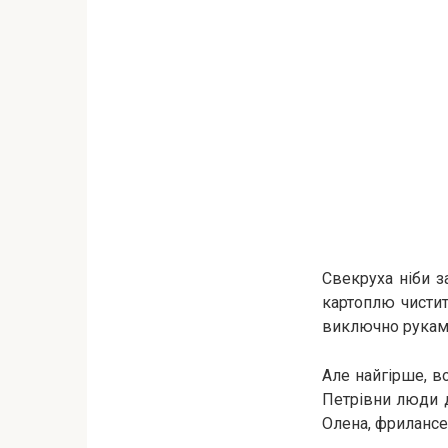
Свекруха ніби за
картоплю чисти
виключно руками
Але найгірше, в
Петрівни люди ді
Олена, фрилансе