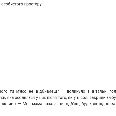
 особистого простору.
чого ти м’ясо не відбиваєш? — долинуло з вітальні го
хи, яка оселилася у них після того, як у її селі закрили амбу
можливо. — Моя мама казала: не відб’єш, буде, як підошва.