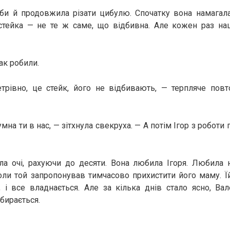
уби й продовжила різати цибулю. Спочатку вона намагала
стейка — не те ж саме, що відбивна. Але кожен раз на
ак робили.
трівно, це стейк, його не відбивають, — терпляче пов
умна ти в нас, — зітхнула свекруха. — А потім Ігор з роботи
а очі, рахуючи до десяти. Вона любила Ігоря. Любила н
оли той запропонував тимчасово прихистити його маму. Їй
 і все владнається. Але за кілька днів стало ясно, Ва
бирається.