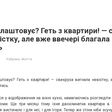
лаштовує? Геть з квартири! — 
істку, але вже ввечері благала
ь
Рубрика:
Життя
товує? Геть з квартири! — свекруха вигнала невістку, 
тись.
я у відображення на вікні кухні, намагаючись розгледіти 
томи. Ще три місяці тому їхня двокімнатна квартира в 
 вистачало і для неї, і для Ігоря. Тепер же стіни ніби зсу