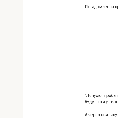
Повідомлення п
“Лєнусю, пробач
буду лізти у твої
А через хвилину 