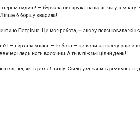
ютером сидиш! — бурчала свекруха, зазираючи у кімнату. — 
 Ліпше б борщу зварила!
ентино Петрівно. Це моя робота, — знову пояснювала жінка
та?! — пирхала жінка. — Робота — це коли на шосту ранок в
ввечері ледь ноги волочиш. А ти в піжамі цілий день!
я від неї, як горох об стіну. Свекруха жила в реальності, 