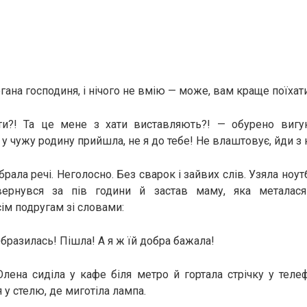
огана господиня, і нічого не вмію — може, вам краще поїха
ти?! Та це мене з хати виставляють?! — обурено вигу
 у чужу родину прийшла, не я до тебе! Не влаштовує, йди з
рала речі. Неголосно. Без сварок і зайвих слів. Узяла ноутбу
вернувся за пів години й застав маму, яка металас
ім подругам зі словами:
бразилась! Пішла! А я ж їй добра бажала!
лена сиділа у кафе біля метро й гортала стрічку у телеф
 у стелю, де миготіла лампа.