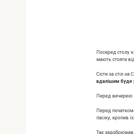
Посеред столу кл
мають стояти від
Сісти за стіл на
вдалішим буде р
Перед вечерею с
Перед початком т
пасіку, кропив 
Так задобрював 