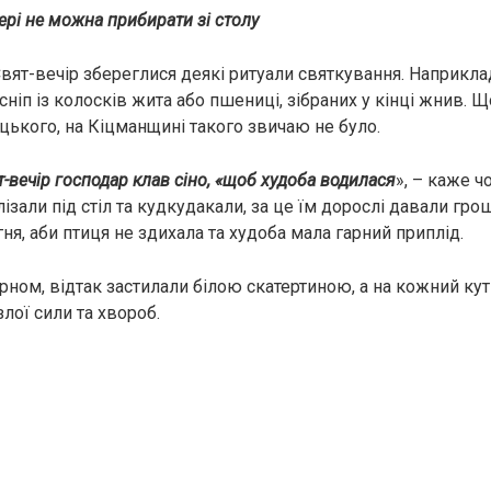
ері не можна прибирати зі столу
Свят-вечір збереглися деякі ритуали святкування. Наприкла
 сніп із колосків жита або пшениці, зібраних у кінці жнив. 
оцького, на Кіцманщині такого звичаю не було.
ят-вечір господар клав сіно, «щоб худоба водилася
», – каже ч
ізали під стіл та кудкудакали, за це їм дорослі давали грош
гня, аби птиця не здихала та худоба мала гарний приплід.
рном, відтак застилали білою скатертиною, а на кожний кут
злої сили та хвороб.