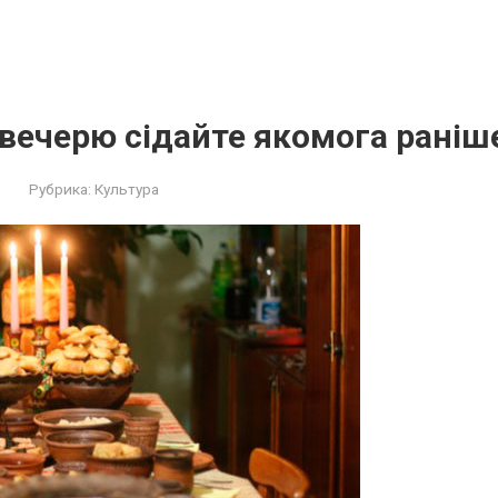
 вечерю сідайте якoмога раніш
Рубрика:
Культура