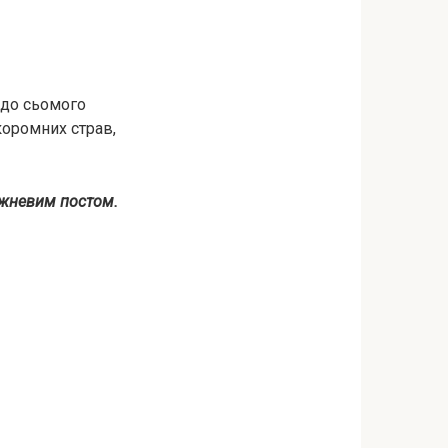
 до сьомого
коромних страв,
тижневим постом.