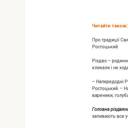
Читайте також
:
Про традиції Свя
Ростоцький.
Різдво – родинне
кликали і не ход
– Напередодні Рі
Ростоцький. – На
вареники, голубц
Головна різдвяна
запивають все у