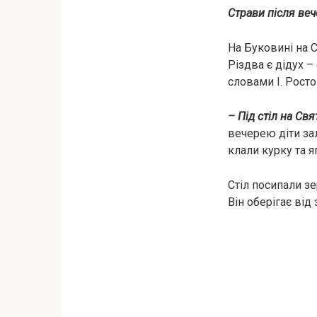
Страви після веч
На Буковині на 
Різдва є дідух –
словами І. Рост
– Під стіл на Св
вечерею діти зал
клали курку та я
Стіл посипали зе
Він оберігає від 