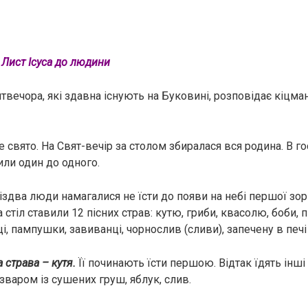
Лист Ісуса до людини
твечора, які здавна існують на Буковині, розповідає кіцма
 свято. На Свят-вечір за столом збиралася вся родина. В го
или один до одного.
здва люди намагалися не їсти до появи на небі першої зорі,
 стіл ставили 12 пісних страв: кутю, гриби, квасолю, боби, 
і, пампушки, завиванці, чорнослив (сливи), запечену в печі 
 страва – кутя.
Її починають їсти першою. Відтак їдять інші
зваром із сушених груш, яблук, слив.