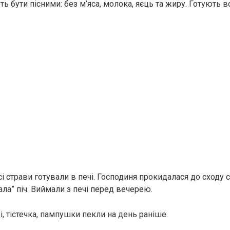
ть бути пісними: без м’яса, молока, яєць та жиру. Готують вс
 страви готували в печі. Господиня прокидалася до сходу с
ла” піч. Виймали з печі перед вечерею.
і, тістечка, пампушки пекли на день раніше.