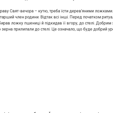
раву Свят-вечора – кутю, треба їсти дерев’яними ложками
тарший член родини. Відтак всі інші. Перед початком ритуа
бирав ложку пшениці й підкидав її вгору, до стелі. Добрим
 зерна прилипали до стелі. Це означало, що буде добрий у