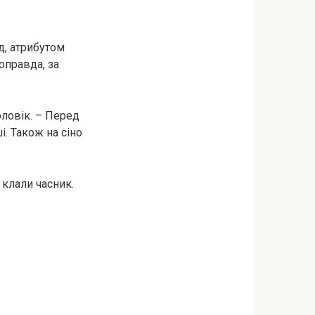
д, атрибутом
Щоправда, за
оловік. – Перед
і. Також на сіно
 клали часник.