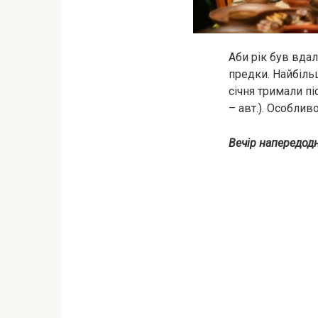
Аби рік був вда
предки. Найбіль
січня тримали пі
– авт.). Особлив
Вечір напередодн