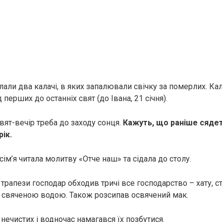
али два калачі, в яких запалювали свічку за померлих. Кала
 перших до останніх свят (до Івана, 21 січня).
 Свят-вечір треба до заходу сонця.
Кажуть, що раніше сядет
ік.
ім’я читала молитву «Отче наш» та сідала до столу.
рапези господар обходив тричі все господарство – хату, ста
їх свяченою водою. Також розсипав освячений мак.
нечистих і водночас намагався їх позбутися.