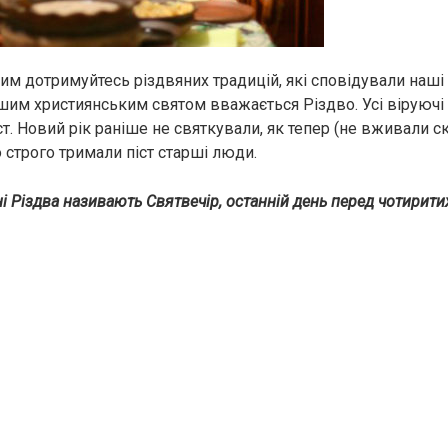
лим дотримуйтесь різдвяних традицій, які сповідували наші
шим християнським святом вважається Різдво. Усі віруючі
ст. Новий рік раніше не святкували, як тепер (не вживали с
о строго тримали піст старші люди.
і Різдва називають Святвечір, останній день перед чотири