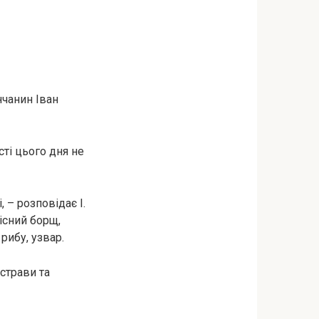
нчанин Іван
сті цього дня не
 – розповідає І.
пісний борщ,
рибу, узвар.
 страви та