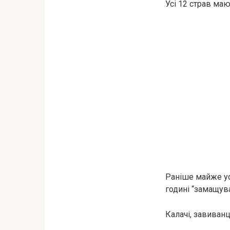
Усі 12 страв маю
Раніше майже усі
годині “замащува
Калачі, завиванц