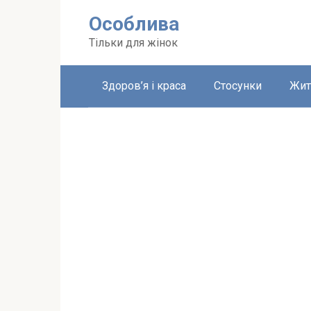
Перейти
Особлива
до
вмісту
Тільки для жінок
Здоров’я і краса
Стосунки
Жит