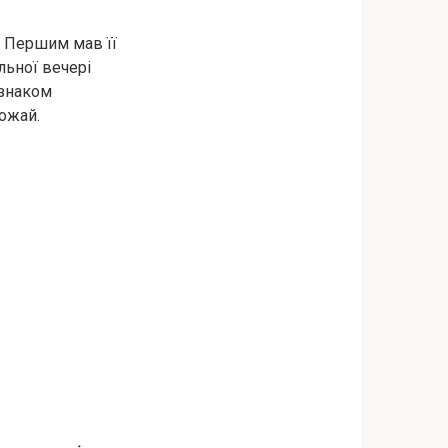
. Першим мав її
льної вечері
 знаком
рожай.