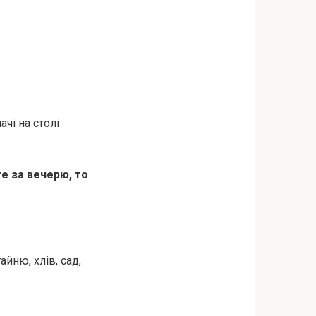
чі на столі
е за вечерю, то
йню, хлів, сад,