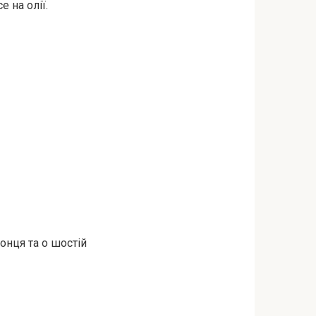
е на олії.
онця та о шостій