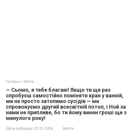
Головна
»
Життя
— Сьомо, я тебе благаю! Якщо ти ще раз
спробуєш самостійно поміняти кран у ванній,
ми не просто затопимо сусідів — ми
спровокуємо другий всесвітній потоп, і Ной за
нами не припливе, бо ти йому винен гроші ще з
минулого року!
Дата публікації:
22.01.2026
Життя