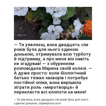
Життя
0
— Ти уявляєш, вона двадцять сім
років була для нього єдиною
донькою, отримувала всю турботу
й підтримку, а про мене він навіть
не згадував! — з обуренням
розповідала Марина своїй колезі. —
А дуже просто: коли біологічний
батько тяжко захворів і потребує
постійної опіки, вона вирішила
зіграти роль «миротворця» й
перекласти всі клопоти на мене!
— Ти уявляєш, вона двадцять сім років була для нього
єдиною донькою, отримувала всю