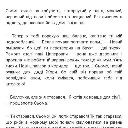
Сьома сидів на табуретці, загорнутий у плед, мокрий,
червоний від пари і абсолютно нещасний. Він дивився в
підлогу, де плавали його домашні капці.
— Тепер я тобі порахую наш баланс, капітане ти мій
недороблений, — Белла почала загинати пальці. — Новий
змішувач, бо цей ти перетворив на брухт — дві тисячі.
Ремонт стелі пані Циперович — вона вже дзвонила і
просила «не робити їй вирвані роки», тож це мінімум п’ять
тисяч. Нові шпалери в коридор — ще три. І, Сьомо, новий
рушник для дяді Жори, бо свій він порвав об твій
розвідний ключ, коли сміявся, побачивши тебе під
шторкою!
— Беллочка, але ж я старався… Я хотів як краще для сім’ї…
— прошепотів Сьома.
— Ти старався, Сьомо! Ой, як ти старався! Ти так старався,
що риби в Чорному морі почали хвилюватися за рівень