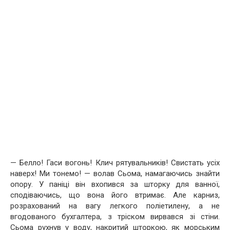
— Белло! Гаси вогонь! Клич рятувальників! Свистать усіх
наверх! Ми тонемо! — волав Сьома, намагаючись знайти
опору. У паніці він вхопився за шторку для ванної,
сподіваючись, що вона його втримає. Але карниз,
розрахований на вагу легкого поліетилену, а не
вгодованого бухгалтера, з тріском вирвався зі стіни.
Сьома рухнув у воду, накритий шторкою, як морським