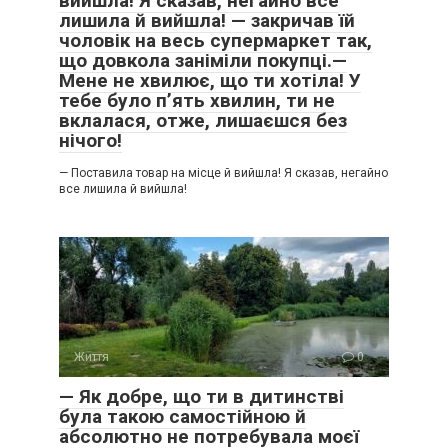
вийшла! Я сказав, негайно все
лишила й вийшла! — закричав їй
чоловік на весь супермаркет так,
що довкола заніміли покупці.—
Мене не хвилює, що ти хотіла! У
тебе було п’ять хвилин, ти не
вклалася, отже, лишаєшся без
нічого!
— Поставила товар на місце й вийшла! Я сказав, негайно
все лишила й вийшла!
Життя
0
— Як добре, що ти в дитинстві
була такою самостійною й
абсолютно не потребувала моєї