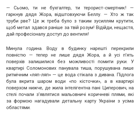
— Сьомо, ти не бухгалтер, ти терорист-смертник! —
гаркнув дядя Жора, відштовхуючи Беллу. — Хто ж так
труби рве? Це ж треба було з таким зусиллям крутити,
щоб метал здався раніше за твій розум! Відійди, нещастя,
дай професіоналу доступ до вентиля!
Минула година. Воду в будинку нарешті перекрили
повністю — тепер не лише дядя Жора, а й усі п’ять
поверхів залишилися без можливості помити руки. У
квартирі Соломонових панувала тиша, порушувана лише
ритмічним «ляп-ляп» — це вода стікала з дивана. Підлога
була вкрита шаром води «по кісточки», а в квартирі
поверхом нижче, де жила інтелігентна пані Циперович, на
стелі почали з’являтися мальовничі коричневі плями, які
за формою нагадували детальну карту України з усіма
областями.