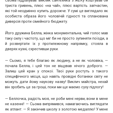
Сьома підрахував: виклик сантехніка з ЖЕКу коштував би
триста гривень, плюс «на чай», плюс вартість запчастин,
які той неодмінно купить дорожче. У сумі це виглядало як
особиста образа його чоловічій гідності та спланована
диверсія проти сімейного бюджету.
Його дружина Белла, жінка монументальна, чий голос мав
таку силу і частоту, що міг би не просто зупиняти поїзди, а
й розвертати їх у протилежному напрямку, стояла в
дверях кухні, схрестивши руки.
— Сьомо, я тебе благаю як людину, а не як чоловіка, —
почала Белла, і цей тон не віщував нічого доброго. —
Залиш цей кран у спокої. Твої руки ростуть з такого
специфічного місця, що навіть провідні ботаніки світу не
можуть дати йому наукову назву! Виклич майстра, нехай
він зробить це за гроші, поки ми ще маємо суху підлогу!
— Беллочка, радість моя, не роби мені нерви, вони в мене
не казенні! — Сьома випрямився, намагаючись виглядати
як атлант. — Я закінчив школу з золотою медаллю! У мене