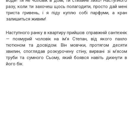
води! Ти не чоловік в домі, ти стихійне лихо! Наступного
разу, коли ти захочеш щось полагодити, просто дай мені
триста гривень, і я піду куплю собі парфуми, а кран
залишиться живим!
Наступного ранку в квартиру прийшов справжній сантехнік
— похмурий чоловік на ім’я Степан, від якого пахло
тютюном та досвідом. Він мовчки, протягом десяти
хвилин, споглядав розкурочену стіну, вирвані зі м’ясом
труби та сумного Сьому, який боявся навіть дихнути в
його бік.