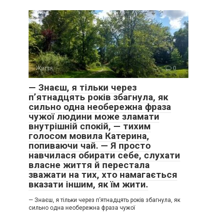
Життя
0
— Знаєш, я тільки через
п’ятнадцять років збагнула, як
сильно одна необережна фраза
чужої людини може зламати
внутрішній спокій, — тихим
голосом мовила Катерина,
попиваючи чай. — Я просто
навчилася обирати себе, слухати
власне життя й перестала
зважати на тих, хто намагається
вказати іншим, як їм жити.
— Знаєш, я тільки через п’ятнадцять років збагнула, як
сильно одна необережна фраза чужої