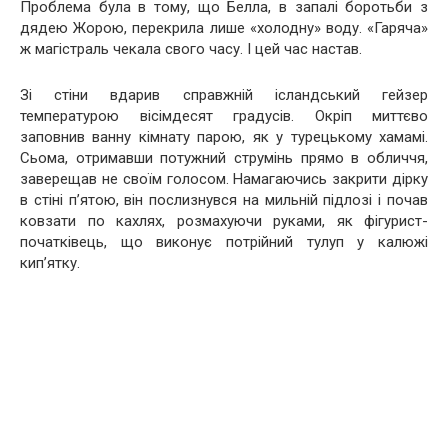
Проблема була в тому, що Белла, в запалі боротьби з
дядею Жорою, перекрила лише «холодну» воду. «Гаряча»
ж магістраль чекала свого часу. І цей час настав.
Зі стіни вдарив справжній ісландський гейзер
температурою вісімдесят градусів. Окріп миттєво
заповнив ванну кімнату парою, як у турецькому хамамі.
Сьома, отримавши потужний струмінь прямо в обличчя,
заверещав не своїм голосом. Намагаючись закрити дірку
в стіні п’ятою, він послизнувся на мильній підлозі і почав
ковзати по кахлях, розмахуючи руками, як фігурист-
початківець, що виконує потрійний тулуп у калюжі
кип’ятку.