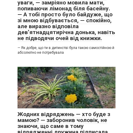
уваги, — замріяно мовила мати,
попиваючи лімонад біля басейну.
— А тобі просто було байдуже, що
зі мною відбувається, — спокійно,
але виразно відповіла
дев’ятнадцятирічна донька, навіть
не підводячи очей від книжки.
— Як добре, що ти в дитинстві була такою самостійною й
абсолютно не потребувала
Життя
0
Жодних відряджень — хто буде з
мамою? — заборонив чоловік, не
знаючи, що саме в тому
відрядженні дружина підписала