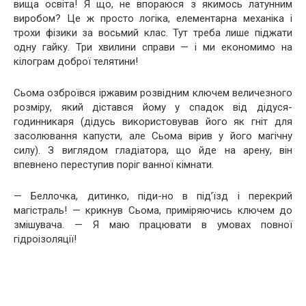
вища освіта! Я що, не впораюся з якимось латунним
виробом? Це ж просто логіка, елементарна механіка і
трохи фізики за восьмий клас. Тут треба лише піджати
одну гайку. Три хвилини справи — і ми економимо на
кілограм доброї телятини!
Сьома озброївся іржавим розвідним ключем величезного
розміру, який дістався йому у спадок від дідуся-
годинникаря (дідусь використовував його як гніт для
засолювання капусти, але Сьома вірив у його магічну
силу). З виглядом гладіатора, що йде на арену, він
впевнено переступив поріг ванної кімнати.
— Беллочка, дитинко, піди-но в під’їзд і перекрий
магістраль! — крикнув Сьома, приміряючись ключем до
змішувача. — Я маю працювати в умовах повної
гідроізоляції!