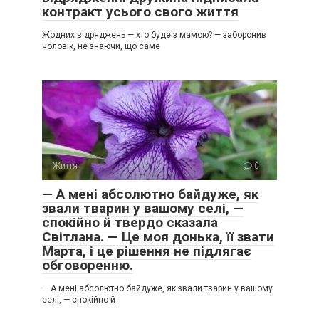
контракт усього свого життя
Жодних відряджень — хто буде з мамою? — заборонив
чоловік, не знаючи, що саме
Життя
0
— А мені абсолютно байдуже, як
звали тварин у вашому селі, —
спокійно й твердо сказала
Світлана. — Це моя донька, її звати
Марта, і це рішення не підлягає
обговоренню.
— А мені абсолютно байдуже, як звали тварин у вашому
селі, — спокійно й