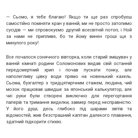
— Сьомо, я тебе благаю! Якщо ти ще раз спробуєш
самостійно поміняти кран у ванній, ми не просто затопимо
сусідів — ми спровокуємо другий всесвітній потоп, і Ной
за нами не припливе, бо ти йому винен гроші ще з
минулого року!
Все почалося сонячного вівторка, коли старий змішувач у
ванній кімнаті родини Соломонових видав свій останній
передсмертний хрип і почав пускати тонку, але
наполегливу цівку води прямо на новенький кахель.
Сьома, бухгалтер з тридцятирічним стажем, людина, чий
мозок працював швидше за японський калькулятор, але
чиї руки були створені виключно для перегортання
паперів та тримання виделки, завмер перед несправністю.
У його душі, десь глибоко під шарами звітів та
відомостей, жив безстрашний капітан далекого плавання,
здатний підкорити стихію.