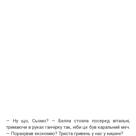
— Ну що, Сьомо? — Белла стояла посеред вітальні,
тримаючи в руках ганчірку так, ніби це був каральний меч.
— Порахував економію? Триста гривень у нас у кишені?