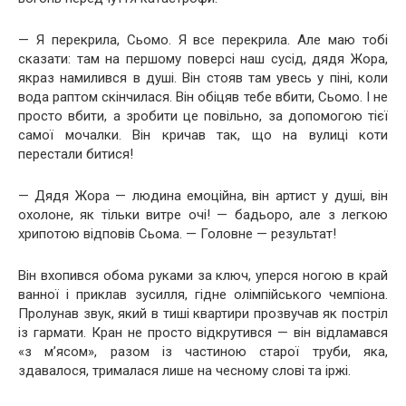
— Я перекрила, Сьомо. Я все перекрила. Але маю тобі
сказати: там на першому поверсі наш сусід, дядя Жора,
якраз намилився в душі. Він стояв там увесь у піні, коли
вода раптом скінчилася. Він обіцяв тебе вбити, Сьомо. І не
просто вбити, а зробити це повільно, за допомогою тієї
самої мочалки. Він кричав так, що на вулиці коти
перестали битися!
— Дядя Жора — людина емоційна, він артист у душі, він
охолоне, як тільки витре очі! — бадьоро, але з легкою
хрипотою відповів Сьома. — Головне — результат!
Він вхопився обома руками за ключ, уперся ногою в край
ванної і приклав зусилля, гідне олімпійського чемпіона.
Пролунав звук, який в тиші квартири прозвучав як постріл
із гармати. Кран не просто відкрутився — він відламався
«з м’ясом», разом із частиною старої труби, яка,
здавалося, трималася лише на чесному слові та іржі.