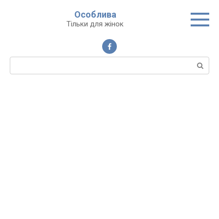
Перейти
Особлива
до
Тільки для жінок
вмісту
Пошук: