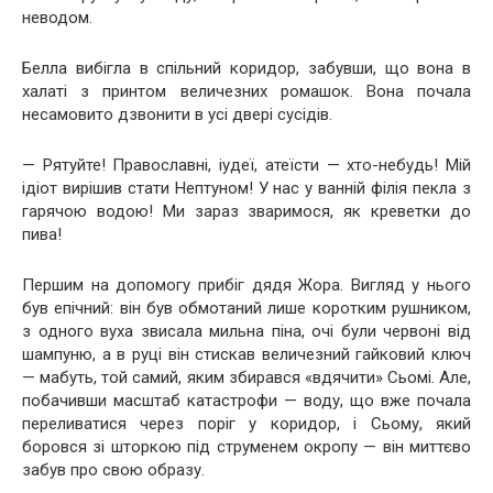
неводом.
Белла вибігла в спільний коридор, забувши, що вона в
халаті з принтом величезних ромашок. Вона почала
несамовито дзвонити в усі двері сусідів.
— Рятуйте! Православні, іудеї, атеїсти — хто-небудь! Мій
ідіот вирішив стати Нептуном! У нас у ванній філія пекла з
гарячою водою! Ми зараз зваримося, як креветки до
пива!
Першим на допомогу прибіг дядя Жора. Вигляд у нього
був епічний: він був обмотаний лише коротким рушником,
з одного вуха звисала мильна піна, очі були червоні від
шампуню, а в руці він стискав величезний гайковий ключ
— мабуть, той самий, яким збирався «вдячити» Сьомі. Але,
побачивши масштаб катастрофи — воду, що вже почала
переливатися через поріг у коридор, і Сьому, який
боровся зі шторкою під струменем окропу — він миттєво
забув про свою образу.