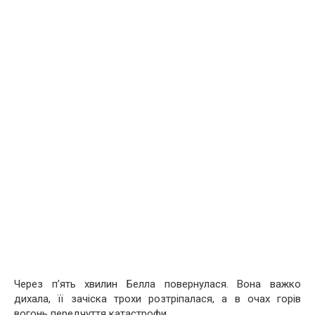
Через п’ять хвилин Белла повернулася. Вона важко
дихала, її зачіска трохи розтріпалася, а в очах горів
вогонь передчуття катастрофи.