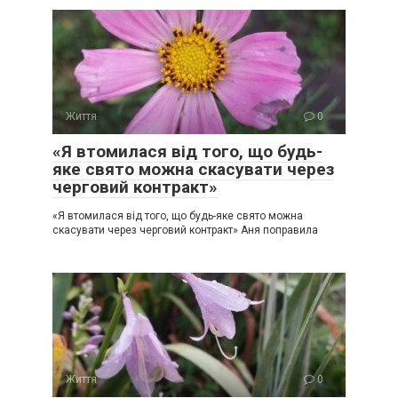
Життя
0
«Я втомилася від того, що будь-
яке свято можна скасувати через
черговий контракт»
«Я втомилася від того, що будь-яке свято можна
скасувати через черговий контракт» Аня поправила
Життя
0