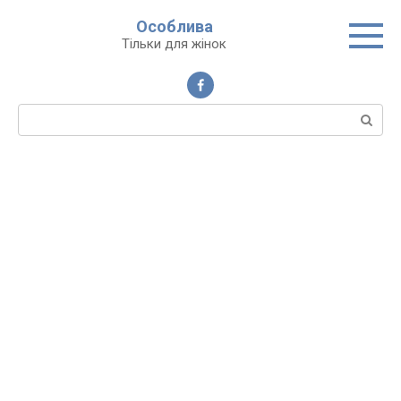
Перейти
Особлива
до
Тільки для жінок
вмісту
Пошук: