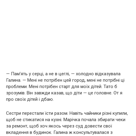
— Пам’ять у серці, а не в цеглі, — холодно відказувала
Галина. — Мені не потрібен цей город, мені не потрібні ці
проблеми. Мені потрібен старт для моїх дітей. Тато б
зрозумів. Він завжди казав, що діти — це головне. От я
про своїх дітей і дбаю.
Сестри перестали їсти разом. Навіть чайники різні купили,
щоб не стикатися на кухні. Марічка почала збирати чеки
за ремонт, щоб хоч якось через суд довести свої
вкладення в будинок. Галина ж консультувалася з