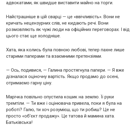
адвокатами, як швидше виставити майно на торги.
Найстрашніше в цій сварці — це «ввічливість». Вони не
кричать нецензурних слів, не кидають речі. Вони
розмовляють як чужі люди на офіційних переговорах. І від
цього стає ще холодніше.
Хата, яка колись була повною любові, тепер пахне лише
старими паперами та взаємними претензіями.
— Ось, подивися, — Галина простягнула папери. — Я вже
дізналася оціночну вартість. Якщо продамо до осені,
отримаємо гарну ціну.
Марічка повільно опустила кошик на землю. Її руки
тремтіли. — Ти вже і оцінювача привела, поки я була на
роботі? Галю, ти хоч розумієш, що ти робиш? Це не
просто «об’єкт продажу». Це татова й мамина хата.
Батьківська!