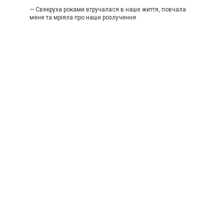
— Свекруха роками втручалася в наше життя, повчала
мене та мріяла про наше розлучення.