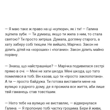
— Я маю таке ж право на ці «купюри», як і ти! — Галина
зціпила зуби. — Ти думаєш, якщо ти жила з ним, то стала
святою? Ти просто хитріша. Думала, догляну старого, а
хату заберу собі тихцем. Не вийшло, Марічко. Закон не
ділить дітей на «хороших» і «поганих». Закон ділить майно
порівну.
— Знаєш, що найстрашніше? — Марічка подивилася сестрі
прямо в очі. — Мені не хати шкода. Мені шкода, що тато
помилявся в тобі. Він казав, що ти «просто заклопотана».
А ти — просто байдужа. Ти готова виставити мене на
вулицю з рідного дому, де я прожила все життя, аби лише
твій гаманець став товстішим.
— Ніхто тебе на вулицю не виставляє, — відвернулася
Галина. — Я пропоную тобі частку грошима. Бери й живи,