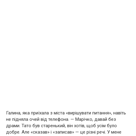
Галина, яка приїхала з міста «вирішувати питання», навіть
не підняла очей від телефона. — Марічко, давай без
драми. Тато був старенький, він хотів, щоб усім було
добре. Але «сказав» і «записав» — це різні речі. У мене