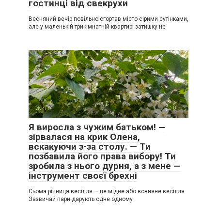
гостинці від свекрухи
Весняний вечір повільно огортав місто сірими сутінками,
але у маленькій трикімнатній квартирі затишку не
Життя
0
Я виросла з чужим батьком! —
зірвалася на крик Олена,
вскакуючи з-за столу. — Ти
позбавила його права вибору! Ти
зробила з нього дурня, а з мене —
інструмент своєї брехні
Сьома річниця весілля — це мідне або вовняне весілля.
Зазвичай пари дарують одне одному