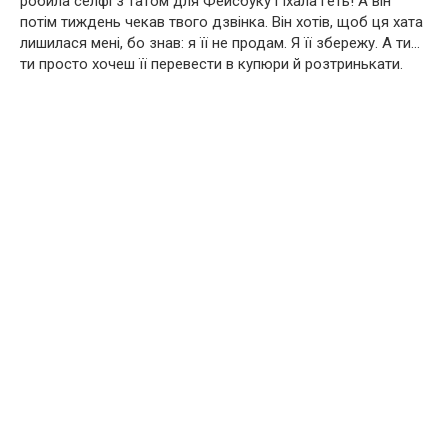
робила селфі з татом для Фейсбуку і їхала геть! А він
потім тиждень чекав твого дзвінка. Він хотів, щоб ця хата
лишилася мені, бо знав: я її не продам. Я її збережу. А ти…
ти просто хочеш її перевести в купюри й розтринькати.