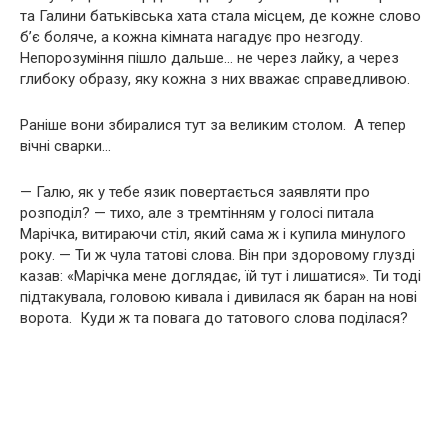
та Галини батьківська хата стала місцем, де кожне слово
б’є боляче, а кожна кімната нагадує про незгоду.
Непорозуміння пішло дальше… не через лайку, а через
глибоку образу, яку кожна з них вважає справедливою.
Раніше вони збиралися тут за великим столом. А тепер
вічні сварки…
— Галю, як у тебе язик повертається заявляти про
розподіл? — тихо, але з тремтінням у голосі питала
Марічка, витираючи стіл, який сама ж і купила минулого
року. — Ти ж чула татові слова. Він при здоровому глузді
казав: «Марічка мене доглядає, їй тут і лишатися». Ти тоді
підтакувала, головою кивала і дивилася як баран на нові
ворота. Куди ж та повага до татового слова поділася?