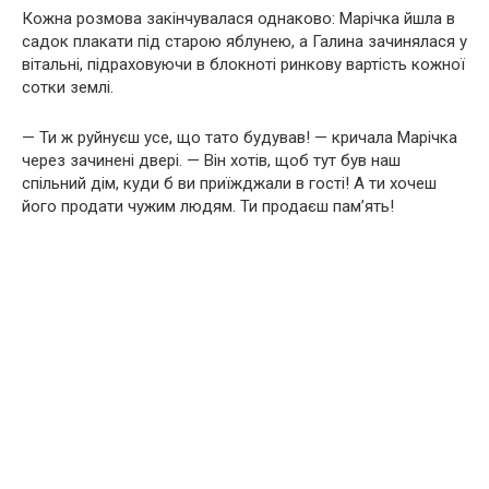
Кожна розмова закінчувалася однаково: Марічка йшла в
садок плакати під старою яблунею, а Галина зачинялася у
вітальні, підраховуючи в блокноті ринкову вартість кожної
сотки землі.
— Ти ж руйнуєш усе, що тато будував! — кричала Марічка
через зачинені двері. — Він хотів, щоб тут був наш
спільний дім, куди б ви приїжджали в гості! А ти хочеш
його продати чужим людям. Ти продаєш пам’ять!