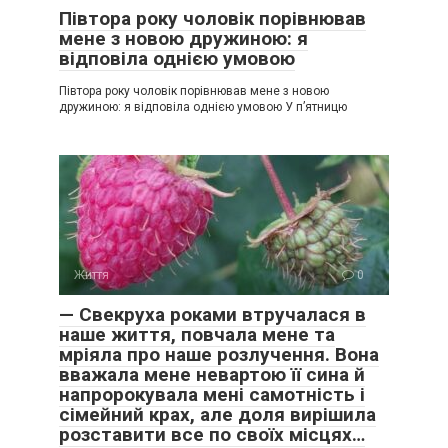
Півтора року чоловік порівнював
мене з новою дружиною: я
відповіла однією умовою
Півтора року чоловік порівнював мене з новою
дружиною: я відповіла однією умовою У п’ятницю
Життя
0
— Свекруха роками втручалася в
наше життя, повчала мене та
мріяла про наше розлучення. Вона
вважала мене невартою її сина й
напророкувала мені самотність і
сімейний крах, але доля вирішила
розставити все по своїх місцях…