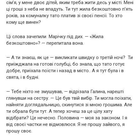
сім’я, у мене двоє дітей, яким треба жити десь у місті. Мені
ці гроші з неба не впадуть. Ти тут жила безкоштовно п’ять
років, за комуналку тато платив зі своєї пенсії. То хто
кому ще винен?
Ці слова зачепили Марічку під дих. — «Жила
безкоштовно»? — перепитала вона.
— А ти знаєш, як це — викликати швидку о третій ночі? Ти
приїжджала на готові голубці, бо знала, що тато готує
добре, приїхала поїсти і назад в місто.. А я тут була і в
свята, і в будні.
— Тебе ніхто не змушував, — відрізала Галина, нарешті
глянувши на сестру. — Це був твій вибір. Ти могла поїхати,
найняти доглядальницю, скинутися зі мною грошима. Але
ти обрала бути тут. А тепер хочеш за це цілу хату
відібрати? Це нечесно. Половина — моя за законом. І я
від своєї частки не відмовлюся. Я не прошу зайвого, я
прошу своє.