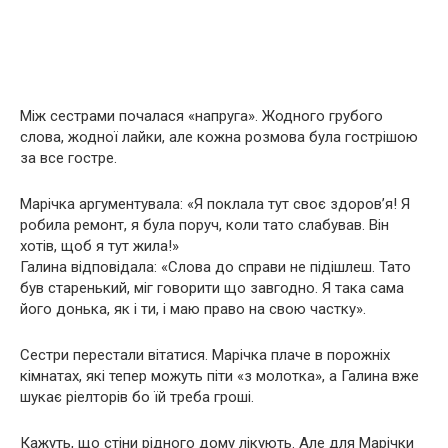
Між сестрами почалася «напруга». Жодного грубого
слова, жодної лайки, але кожна розмова була гострішою
за все гостре.
Марічка аргументувала: «Я поклала тут своє здоров’я! Я
робила ремонт, я була поруч, коли тато слабував. Він
хотів, щоб я тут жила!»
Галина відповідала: «Слова до справи не підішлеш. Тато
був старенький, міг говорити що завгодно. Я така сама
його донька, як і ти, і маю право на свою частку».
Сестри перестали вітатися. Марічка плаче в порожніх
кімнатах, які тепер можуть піти «з молотка», а Галина вже
шукає ріелторів бо їй треба гроші.
Кажуть, що стіни рідного дому лікують. Але для Марічки