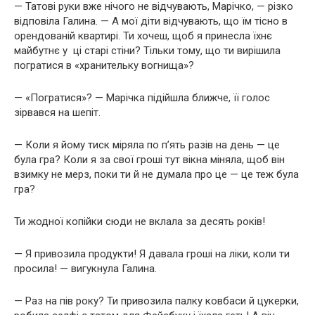
— Татові руки вже нічого не відчувають, Марічко, — різко
відповіла Галина. — А мої діти відчувають, що їм тісно в
орендованій квартирі. Ти хочеш, щоб я принесла їхнє
майбутнє у ці старі стіни? Тільки тому, що ти вирішила
погратися в «хранительку вогнища»?
— «Погратися»? — Марічка підійшла ближче, її голос
зірвався на шепіт.
— Коли я йому тиск міряла по п’ять разів на день — це
була гра? Коли я за свої гроші тут вікна міняла, щоб він
взимку не мерз, поки ти й не думала про це — це теж була
гра?
Ти жодної копійки сюди не вклала за десять років!
— Я привозила продукти! Я давала гроші на ліки, коли ти
просила! — вигукнула Галина.
— Раз на пів року? Ти привозила палку ковбаси й цукерки,