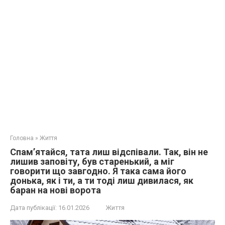
Головна
»
Життя
Спам’ятайся, тата лиш відспівали. Так, він не
лишив заповіту, був старенький, а міг
говорити що завгодно. Я така сама його
донька, як і ти, а ти тоді лиш дивилася, як
баран на нові ворота
Дата публікації:
16.01.2026
Життя