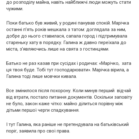
до розподілу майна, навіть найближчі люди можуть стати
чужими.
Поки батько був живий, у родині панував спокій. Марічка
останні п’ять років мешкала з татом: доглядала за ним,
добре до нього ставилася, сапала город і підтримувала
стареньку хату в порядку. Галина ж давно переїхала до
міста, з’являючись лише на свята з гостинцями.
Батько не раз казав при сусідах і родичах: «Марічко, хата
ця твоя буде. Тобі тут господарювати». Марічка вірила, а
Галина тоді лише мовчки кивала.
Все змінилося після похорону. Коли минув перший відчай
від втрати, постало питання документів. Оскільки заповіту
не було, закон каже чітко: майно ділиться порівну між
дітьми першої черги спадкування.
І тут Галина, яка раніше не претендувала на батьківський
поріг, заявила про свої права.