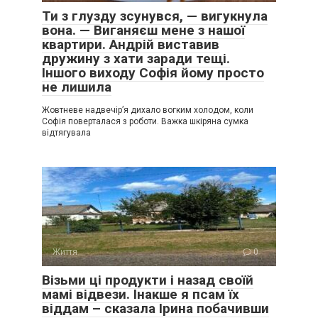
Ти з глузду зсунувся, — вигукнула
вона. — Виганяєш мене з нашої
квартири. Андрій виставив
дружину з хати заради тещі.
Іншого виходу Софія йому просто
не лишила
Жовтневе надвечір’я дихало вогким холодом, коли
Софія поверталася з роботи. Важка шкіряна сумка
відтягувала
Життя
0
Візьми ці продукти і назад своїй
мамі відвези. Інакше я псам їх
віддам – сказала Ірина побачивши