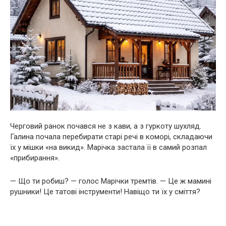
Черговий ранок почався не з кави, а з гуркоту шухляд.
Галина почала перебирати старі речі в коморі, складаючи
їх у мішки «на викид». Марічка застала її в самий розпал
«прибирання».
— Що ти робиш? — голос Марічки тремтів. — Це ж мамині
рушники! Це татові інструменти! Навіщо ти їх у сміття?