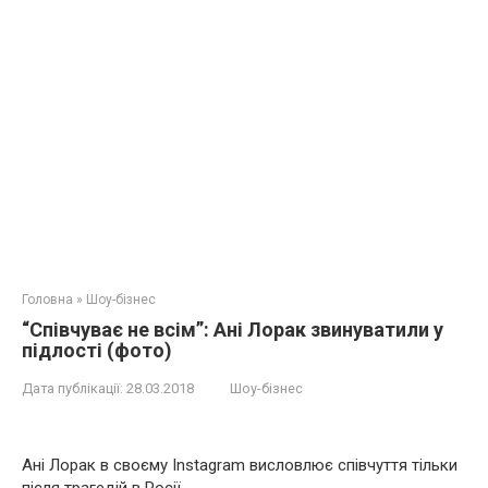
Головна
»
Шоу-бізнес
“Співчуває не всім”: Ані Лорак звинуватили у
підлості (фото)
Дата публікації:
28.03.2018
Шоу-бізнес
Ані Лорак в своєму Instagram висловлює співчуття тільки