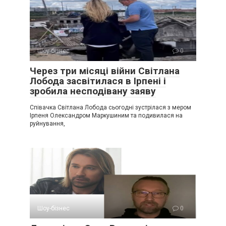
Шоу-бізнес
0
Через три місяці війни Світлана
Лобода засвітилася в Ірпені і
зробила несподівану заяву
Співачка Світлана Лобода сьогодні зустрілася з мером
Ірпеня Олександром Маркушиним та подивилася на
руйнування,
Шоу-бізнес
0