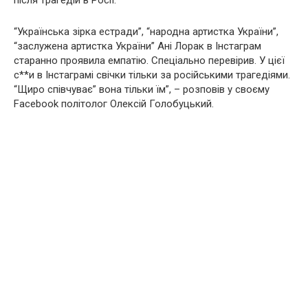
після тpaгедій в Росії.
“Українська зірка естради”, “народна артистка України”,
“заслужена артистка України” Ані Лорак в Інстаграм
старанно проявила емпатію. Спеціально перевірив. У цієї
с**и в Інстаграмі свічки тільки за російськими тpaгедіями.
“Щиро співчуває” вона тільки їм”, – розповів у своєму
Facebook політолог Олексій Голобуцький.