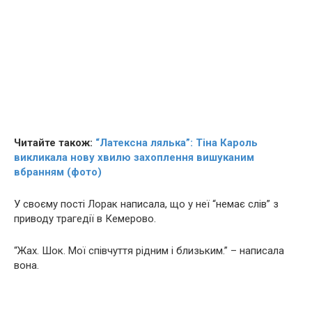
Читайте також:
“Латексна лялька”: Тіна Кароль
викликала нову хвилю захоплення вишуканим
вбранням (фото)
У своєму пості Лорак написала, що у неї “немає слів” з
приводу тpaгедії в Кемерово.
“Жax. Шoк. Мої співчуття рідним і близьким.” – написала
вона.