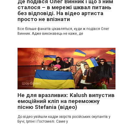
Де подівся Олег Винник і що з ним
сталося – в мережі шквал питань
без відповіді. На відео артиста
просто не впізнати
Все більше фанатів цікавляться, куди ж подівся Олег
Винник. Адже виконавець не каже, де
Шоу-бізнес
0
Не для вразливих: Kalush випустив
емоційний кліп на переможну
пісню Stefania (відео)
До відео увійшли кадри звірств російських окупантів у
Бучі, Ірпіні і Гостомелі. Саме у