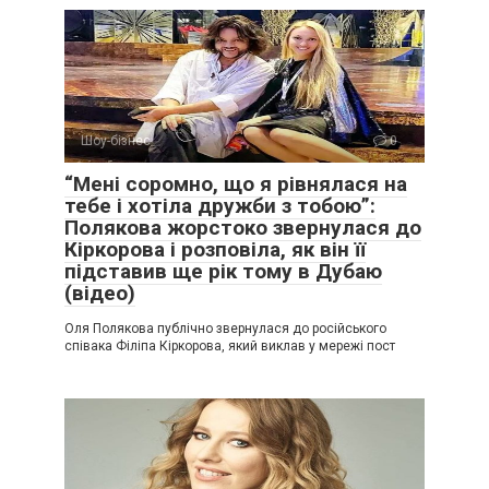
Шоу-бізнес
0
“Мені соромно, що я рівнялася на
тебе і хотіла дружби з тобою”:
Полякова жорстоко звернулася до
Кіркорова і розповіла, як він її
підставив ще рік тому в Дубаю
(відео)
Оля Полякова публічно звернулася до російського
співака Філіпа Кіркорова, який виклав у мережі пост