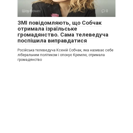
Шоу-бізнес
0
ЗМІ повідомляють, що Собчак
отримала ізраїльське
громадянство. Сама телеведуча
поспішила виправдатися
Російська телеведуча Ксеній Собчак, яка називає себе
ліберальним політиком і опонує Кремлю, отримала
громадянство