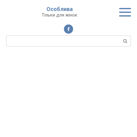
Перейти
Особлива
до
Тільки для жінок
вмісту
Пошук: