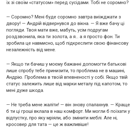
їх зі своїм «статусом» перед сусідами. Тобі не соромно?
— Соромно? Мені буде соромно завтра виїжджати з
двору! — Андрій відвернувся до вікна. — Я вже бачу ці
погляди. Твоя мати вже, мабуть, усім подругам
роздзвонила, яка ти золота, а я… а я просто фон. Ти
зробила це навмисно, щоб підкреслити свою фінансову
незалежність від мене.
— Якщо ти бачиш у моєму бажанні допомогти батькові
лише спробу тебе принизити, то проблема не в машині,
Андрію. Проблема в твоїй впевненості у собі. Якщо твій
статус залежить лише від марки металу під капотом, то
мені дуже шкода.
— Не треба мене жаліти! — він знову спалахнув. — Краще
б ти ці гроші вклала в наш комфорт. Ми могли б поїхати у
відпустку, про яку мріяли, або змінити меблі. Але ні,
кросовер для тата — це ж важливіше!