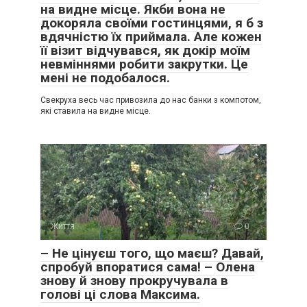
на видне місце. Якби вона не
докоряла своїми гостинцями, я б з
вдячністю їх приймала. Але кожен
її візит відчувався, як докір моїм
невміннями робити закрутки. Це
мені не подобалося.
Свекруха весь час привозила до нас банки з компотом,
які ставила на видне місце.
Життя
0
– Не цінуєш того, що маєш? Давай,
спробуй впоратися сама! – Олена
знову й знову прокручувала в
голові ці слова Максима.