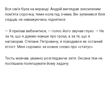
Вся сім’я була на веранді. Андрій виглядав знесиленим:
пом’ята сорочка, темні кола під очима. Він зупинився біля
східців, не наважуючись піднятися.
— Я приїхав вибачитися, — голос його звучав глухо. — Не
за те, що я думаю інакше про гроші, а за те, що я
наговорив. Степане Петровичу, я поводився як останній
егоїст. Мені соромно за кожне слово про «статус».
Тесть мовчав, уважно розглядаючи зятя. Оксана теж не
поспішала полегшувати йому задачу.