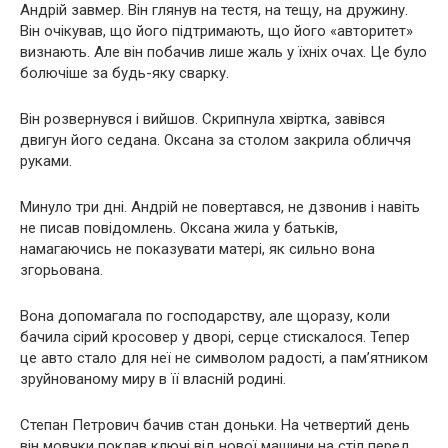
Андрій завмер. Він глянув на тестя, на тещу, на дружину.
Він очікував, що його підтримають, що його «авторитет»
визнають. Але він побачив лише жаль у їхніх очах. Це було
болючіше за будь-яку сварку.
Він розвернувся і вийшов. Скрипнула хвіртка, завівся
двигун його седана. Оксана за столом закрила обличчя
руками.
Минуло три дні. Андрій не повертався, не дзвонив і навіть
не писав повідомлень. Оксана жила у батьків,
намагаючись не показувати матері, як сильно вона
згорьована.
Вона допомагала по господарству, але щоразу, коли
бачила сірий кросовер у дворі, серце стискалося. Тепер
це авто стало для неї не символом радості, а пам’ятником
зруйнованому миру в її власній родині.
Степан Петрович бачив стан доньки. На четвертий день
він мовчки поклав ключі від нової машини на стіл перед