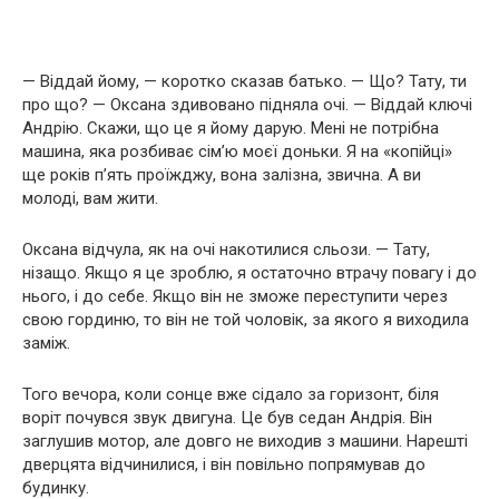
— Віддай йому, — коротко сказав батько. — Що? Тату, ти
про що? — Оксана здивовано підняла очі. — Віддай ключі
Андрію. Скажи, що це я йому дарую. Мені не потрібна
машина, яка розбиває сім’ю моєї доньки. Я на «копійці»
ще років п’ять проїжджу, вона залізна, звична. А ви
молоді, вам жити.
Оксана відчула, як на очі накотилися сльози. — Тату,
нізащо. Якщо я це зроблю, я остаточно втрачу повагу і до
нього, і до себе. Якщо він не зможе переступити через
свою гординю, то він не той чоловік, за якого я виходила
заміж.
Того вечора, коли сонце вже сідало за горизонт, біля
воріт почувся звук двигуна. Це був седан Андрія. Він
заглушив мотор, але довго не виходив з машини. Нарешті
дверцята відчинилися, і він повільно попрямував до
будинку.