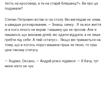
тесть на кросовері, а ти на старій бляшанці?». Ви про це
подумали?
Степан Петрович встав із-за столу. Він виглядав не злим,
а швидше розчарованим. — Знаєш, синку… Я за все життя
ні в кого нічого не вкрав. І машину цю не просив. Але я
пишаюся, що виховав дітей, які здатні віддати, а не лише
гребти під себе. А твій «статус»… Якщо він тримається на
тому, що в когось поруч машина гірша за твою, то гріш
ціна такому статусу.
— Ходімо, Оксано, — Андрій різко підвівся. — Я бачу, тут
мене ніхто не чує.