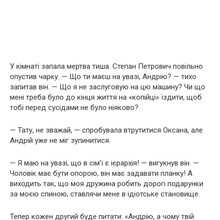
У кімнаті запала мертва тиша. Степан Петрович повільно
опустив чарку. — Що ти маєш на увазі, Андрію? — тихо
запитав він. — Що я не заслуговую на цю машину? Чи що
мені треба було до кінця життя на «копійці» їздити, щоб
тобі перед сусідами не було ніяково?
— Тату, не зважай, — спробувала втрутитися Оксана, але
Андрій уже не міг зупинитися.
— Я маю на увазі, що в сім’ї є ієрархія! — вигукнув він. —
Чоловік має бути опорою, він має задавати планку! А
виходить так, що моя дружина робить дорогі подарунки
за моєю спиною, ставлячи мене в ідіотське становище.
Тепер кожен другий буде питати: «Андрію, а чому твій