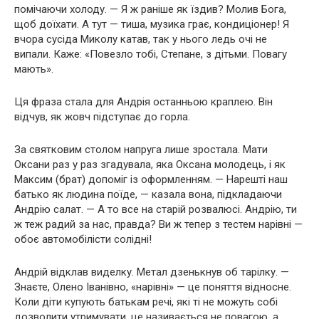
помічаючи холоду. — Я ж раніше як їздив? Молив Бога,
щоб доїхати. А тут — тиша, музика грає, кондиціонер! Я
вчора сусіда Миколу катав, так у нього ледь очі не
випали. Каже: «Повезло тобі, Степане, з дітьми. Повагу
мають».
Ця фраза стала для Андрія останньою краплею. Він
відчув, як жовч підступає до горла.
За святковим столом напруга лише зростала. Мати
Оксани раз у раз згадувала, яка Оксана молодець, і як
Максим (брат) допоміг із оформленням. — Нарешті наш
батько як людина поїде, — казала вона, підкладаючи
Андрію салат. — А то все на старій розвалюсі. Андрію, ти
ж теж радий за нас, правда? Ви ж тепер з тестем нарівні —
обоє автомобілісти солідні!
Андрій відклав виделку. Метал дзенькнув об тарілку. —
Знаєте, Олено Іванівно, «нарівні» — це поняття відносне.
Коли діти купують батькам речі, які ті не можуть собі
дозволити утримувати, це називається не повагою, а