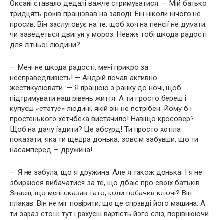
Оксані ставало дедалі важче стримуватися. — Мій батько
тридцять років працював на заводі. Він ніколи нічого не
просив. Він заслуговує на те, щоб хоч на пенсії не думати,
чи заведеться двигун у мороз. Невже тобі шкода радості
для літньої людини?
— Мені не шкода радості, мені прикро за
несправедливість! — Андрій почав активно
жестикулювати. — Я працюю з ранку до ночі, щоб
підтримувати наш рівень життя. А ти просто береш і
купуєш «статус» людині, якій він не потрібен. Йому б і
простенького хетчбека вистачило! Навіщо кросовер?
Щоб на дачу їздити? Це абсурд! Ти просто хотіла
показати, яка ти щедра донька, зовсім забувши, що ти
насамперед — дружина!
— Я не забула, що я дружина. Але я також донька. І я не
збираюся вибачатися за те, що дбаю про своїх батьків.
Знаєш, що мені сказав тато, коли побачив ключі? Він
плакав. Він не міг повірити, що це справді його машина. А
ти зараз стоїш тут і рахуєш вартість його сліз, порівнюючи