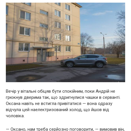
Вечір у вітальні обіцяв бути спокійним, поки Андрій не
грюкнув дверима так, що здригнулися чашки в серванті.
Оксана навіть не встигла привітатися — вона одразу
відчула цей наелектризований холод, що йшов від
чоловіка.
— Оксано, нам треба серйозно поговорити, — вимовив він,