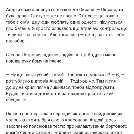
Андрій важко зітхнув і підійшов до Оксани. — Оксано, ти
була права. Статус — це не залізо. Статус — це коли в
тебе є сім’я, де люди люблять одне одного і піклуються
про батьків. Я просто злякався, що втрачаю контроль, що
ти сильніша за мене. Але твоя сила — це те, за що я тебе
полюбив.
Степан Петрович підвівся, підійшов до Андрія і міцно
поклав руку йому на плече.
— Ну що, «статусний» ти мій… Ганчірка в машині є? — Є, —
розгублено відповів Андрій. — Тоді ходімо. Там після
дощу на крилі пляма лишилася, треба відполірувати.
Будеш вчитися доглядати за технікою, раз ти такий
спеціаліст.
Оксана спостерігала з веранди, як двоє її найдорожчих
чоловіків стоять біля сірого кросовера. Андрій щось
захоплено пояснював тестю про налаштування бортового
комп’ютера, а Степан Петрович сміявся, плескаючи зятя