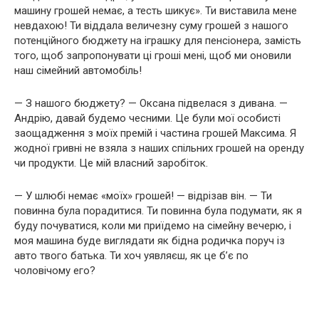
машину грошей немає, а тесть шикує». Ти виставила мене
невдахою! Ти віддала величезну суму грошей з нашого
потенційного бюджету на іграшку для пенсіонера, замість
того, щоб запропонувати ці гроші мені, щоб ми оновили
наш сімейний автомобіль!
— З нашого бюджету? — Оксана підвелася з дивана. —
Андрію, давай будемо чесними. Це були мої особисті
заощадження з моїх премій і частина грошей Максима. Я
жодної гривні не взяла з наших спільних грошей на оренду
чи продукти. Це мій власний заробіток.
— У шлюбі немає «моїх» грошей! — відрізав він. — Ти
повинна була порадитися. Ти повинна була подумати, як я
буду почуватися, коли ми приїдемо на сімейну вечерю, і
моя машина буде виглядати як бідна родичка поруч із
авто твого батька. Ти хоч уявляєш, як це б’є по
чоловічому его?