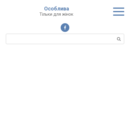
Перейти
Особлива
до
Тільки для жінок
вмісту
Пошук: