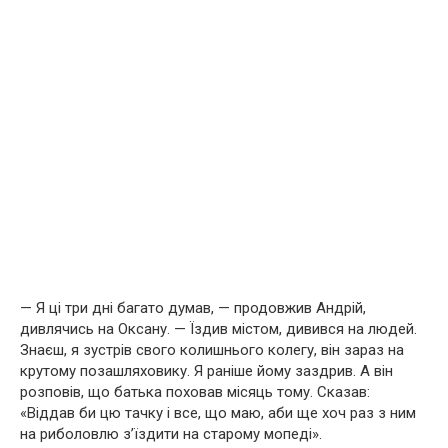
— Я ці три дні багато думав, — продовжив Андрій,
дивлячись на Оксану. — Їздив містом, дивився на людей.
Знаєш, я зустрів свого колишнього колегу, він зараз на
крутому позашляховику. Я раніше йому заздрив. А він
розповів, що батька поховав місяць тому. Сказав:
«Віддав би цю тачку і все, що маю, аби ще хоч раз з ним
на риболовлю з’їздити на старому мопеді».