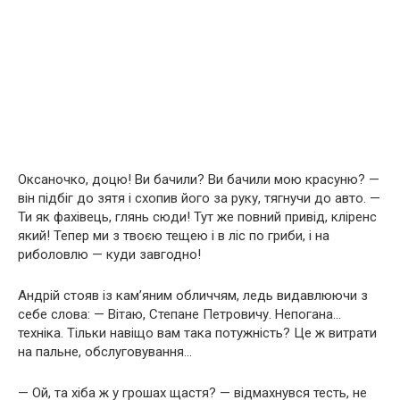
Оксаночко, доцю! Ви бачили? Ви бачили мою красуню? —
він підбіг до зятя і схопив його за руку, тягнучи до авто. —
Ти як фахівець, глянь сюди! Тут же повний привід, кліренс
який! Тепер ми з твоєю тещею і в ліс по гриби, і на
риболовлю — куди завгодно!
Андрій стояв із кам’яним обличчям, ледь видавлюючи з
себе слова: — Вітаю, Степане Петровичу. Непогана…
техніка. Тільки навіщо вам така потужність? Це ж витрати
на пальне, обслуговування…
— Ой, та хіба ж у грошах щастя? — відмахнувся тесть, не