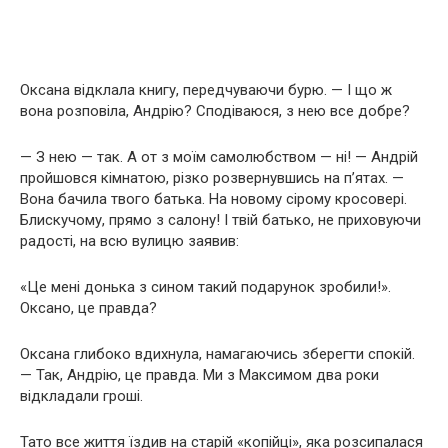
Оксана відклала книгу, передчуваючи бурю. — І що ж
вона розповіла, Андрію? Сподіваюся, з нею все добре?
— З нею — так. А от з моїм самолюбством — ні! — Андрій
пройшовся кімнатою, різко розвернувшись на п’ятах. —
Вона бачила твого батька. На новому сірому кросовері.
Блискучому, прямо з салону! І твій батько, не приховуючи
радості, на всю вулицю заявив:
«Це мені донька з сином такий подарунок зробили!».
Оксано, це правда?
Оксана глибоко вдихнула, намагаючись зберегти спокій.
— Так, Андрію, це правда. Ми з Максимом два роки
відкладали гроші.
Тато все життя їздив на старій «копійці», яка розсипалася