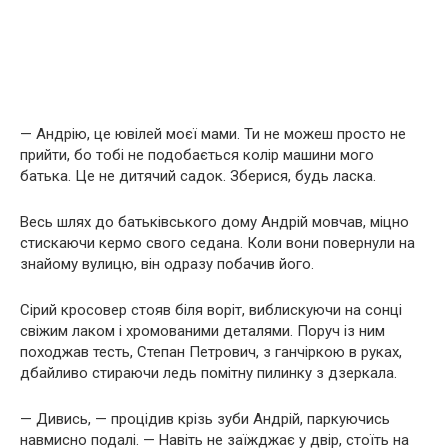
— Андрію, це ювілей моєї мами. Ти не можеш просто не
прийти, бо тобі не подобається колір машини мого
батька. Це не дитячий садок. Зберися, будь ласка.
Весь шлях до батьківського дому Андрій мовчав, міцно
стискаючи кермо свого седана. Коли вони повернули на
знайому вулицю, він одразу побачив його.
Сірий кросовер стояв біля воріт, виблискуючи на сонці
свіжим лаком і хромованими деталями. Поруч із ним
походжав тесть, Степан Петрович, з ганчіркою в руках,
дбайливо стираючи ледь помітну пилинку з дзеркала.
— Дивись, — процідив крізь зуби Андрій, паркуючись
навмисно подалі. — Навіть не заїжджає у двір, стоїть на