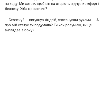
на ходу. Ми хотіли, щоб він на старість відчув комфорт і
безпеку. Хіба це злочин?
— Безпеку? — вигукнув Андрій, сплеснувши руками. — А
про мій статус ти подумала? Ти хоч розумієш, як це
виглядає з боку?