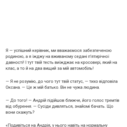
Я — успішний керівник, ми вважаємося забезпеченою
родиною, а я їжджу на вживаному седані п’ятирічної
давності! І тут твій тесть виїжджає на кросовері, який на
клас, а то й на два вищий за мій автомобіль!
— Я не розумію, до чого тут твій статус, — тихо відповіла
Оксана. — Це ж мій батько. Він не чужа людина.
— До того! — Андрій підійшов ближче, його голос тремтів
від обурення. — Сусіди дивляться, знайомі бачать. Що
вони скажуть?
«Подивіться на Андрія, у нього навіть на нормальну