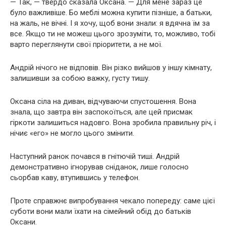
— Так, — твердо сказала Оксана. — Для мене зараз це
було важливіше. Бо меблі можна купити пізніше, а батьки,
на жаль, не вічні. І я хочу, щоб вони знали: я вдячна їм за
все. Якщо ти не можеш цього зрозуміти, то, можливо, тобі
варто переглянути свої пріоритети, а не мої.
Андрій нічого не відповів. Він різко вийшов у іншу кімнату,
залишивши за собою важку, густу тишу.
Оксана сіла на диван, відчуваючи спустошення. Вона
знала, що завтра він заспокоїться, але цей присмак
гіркоти залишиться надовго. Вона зробила правильну річ, і
нічиє «его» не могло цього змінити.
Наступний ранок почався в гнітючій тиші. Андрій
демонстративно ігнорував сніданок, лише голосно
сьорбав каву, втупившись у телефон.
Проте справжнє випробування чекало попереду: саме цієї
суботи вони мали їхати на сімейний обід до батьків
Оксани.