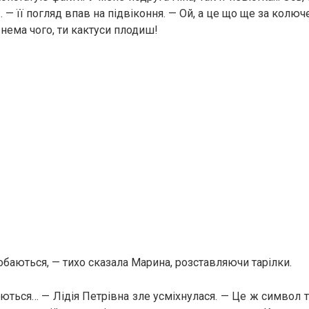
… — її погляд впав на підвіконня. — Ой, а це що ще за колюч
 нема чого, ти кактуси плодиш!
обаються, — тихо сказала Марина, розставляючи тарілки.
аються… — Лідія Петрівна зле усміхнулася. — Це ж символ 