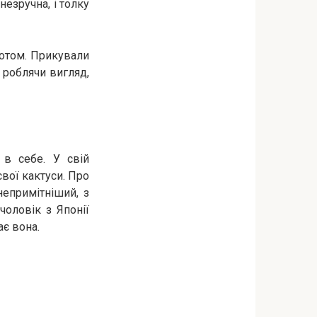
незручна, і толку
ротом. Прикували
 роблячи вигляд,
 в себе. У свій
свої кактуси. Про
непримітніший, з
чоловік з Японії
ає вона.