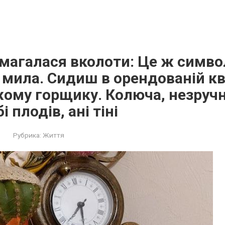
магалася вколоти: Це ж симво
мила. Сидиш в орендованій кв
жому горщику. Колюча, незручна
і плодів, ані тіні
Рубрика:
Життя