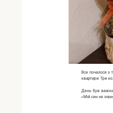
Все почалося з 
квартири. Три ко
День був важкий
«Мій син не інве