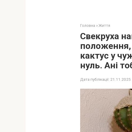
Головна
»
Життя
Свекруха на
положення, 
кактус у чу
нуль. Ані тоб
Дата публікації:
21.11.2025