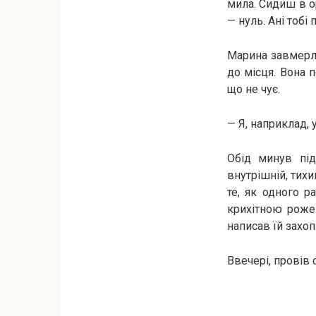
мила. Сидиш в ор
— нуль. Ані тобі п
Марина завмерла
до місця. Вона 
що не чує.
— Я, наприклад, 
Обід минув під
внутрішній, тихи
те, як одного р
крихітною рожев
написав їй захо
Ввечері, провів 