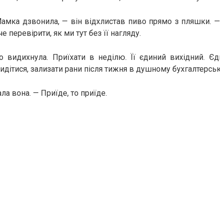
Мамка дзвонила, — він відхлистав пиво прямо з пляшки. —
е перевірити, як ми тут без її нагляду.
о видихнула. Приїхати в неділю. Її єдиний вихідний. Єд
идітися, зализати рани після тижня в душному бухгалтерськ
ла вона. — Приїде, то приїде.