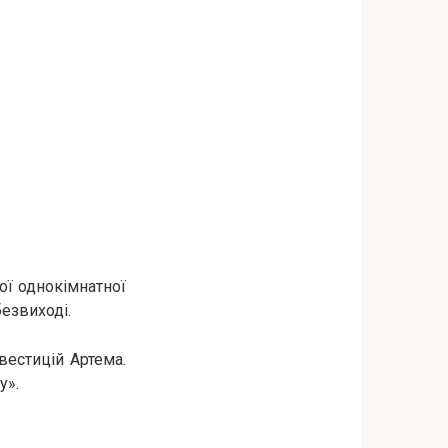
ої однокімнатної
безвиході.
вестицій Артема.
у».