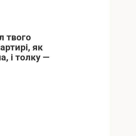
л твого
артирі, як
, і толку —