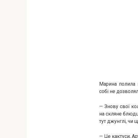
Марина полила к
собі не дозволял
— Знову свої ко
на скляне блюдц
тут джунглі, чи 
— Це кактуси, Ар