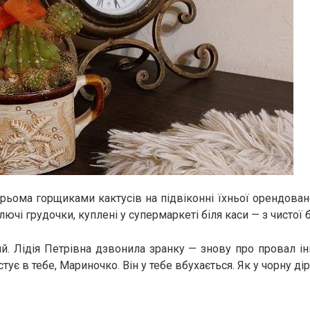
трьома горщиками кактусів на підвіконні їхньої орендован
лючі грудочки, куплені у супермаркеті біля каси — з чистої 
. Лідія Петрівна дзвонила зранку — знову про провал ін
стує в тебе, Мариночко. Він у тебе вбухається. Як у чорну дір