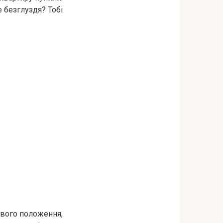
е безглуздя? Тобі
твого положення,