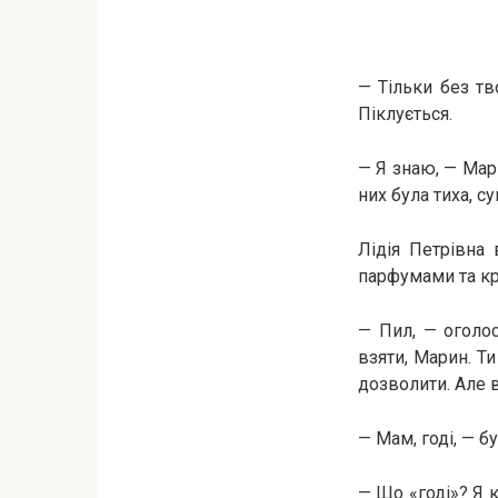
— Тільки без тв
Піклується.
— Я знаю, — Мари
них була тиха, с
Лідія Петрівна 
парфумами та к
— Пил, — оголо
взяти, Марин. Ти
дозволити. Але в
— Мам, годі, — б
— Що «годі»? Я к