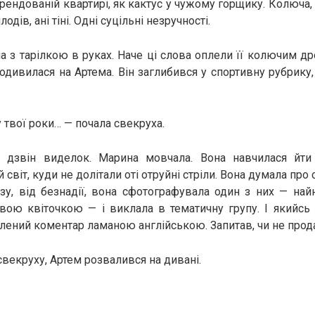
ендованій квартирі, як кактус у чужому горщику. Колюча, 
лодів, ані тіні. Одні суцільні незручності.
 з тарілкою в руках. Наче ці слова оплели її колючим д
подивилася на Артема. Він заглибився у спортивну рубрику,
у твої роки… — почала свекруха.
 дзвін виделок. Марина мовчала. Вона навчилася йти
й світ, куди не долітали оті отруйні стріли. Вона думала про 
азу, від безнадії, вона сфотографувала один з них — най
ою квіточкою — і виклала в тематичну групу. І якийсь 
плений коментар ламаною англійською. Запитав, чи не прод
свекруху, Артем розвалився на дивані.