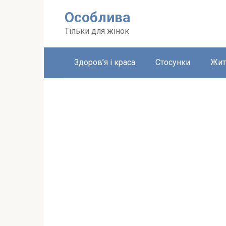
Перейти
Особлива
до
вмісту
Тільки для жінок
Здоров’я і краса
Стосунки
Жит