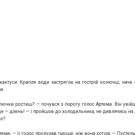
актуси. Крапля води застрягла на гострій колючці, наче 
а.
лючки ростиш? — почувся з порогу голос Артема. Він увій
е — дзень! — і пройшов до холодильника, не дивлячись на 
що?
теме, — її голос пролунав тихіше, ніж вона хотіла. — Пустель