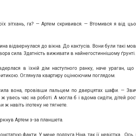
оїх зітхань, га? — Артем скривився. — Втомився я від цьо
на відвернулася до вікна. До кактусів. Вони були такі мовч
увора сила. Здатність виживати в найнегостиннішому ґрунті.
вдерлася в їхній дім наступного ранку, наче ураган, щ
ритикою. Оглянула квартиру оцінюючим поглядом.
сила вона, провівши пальцем по дверцятах шафи. — Звич
 ж увесь час на роботі. А могла б і вдома сидіти, дітей ро
и ж навіть іпотеку не тягнете.
уркнув Артем з-за планшета.
онстатую факти. У мене подруга Ніна, так її невістка… Ось,