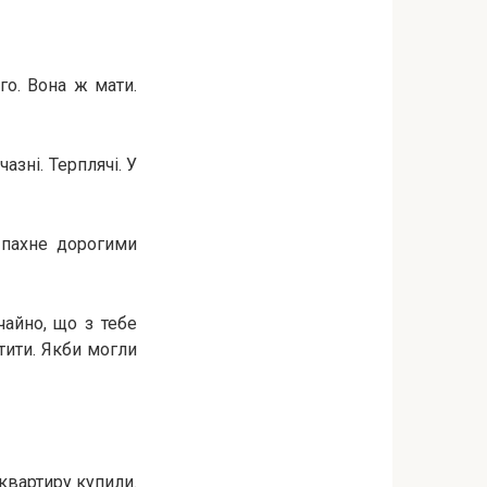
го. Вона ж мати.
азні. Терплячі. У
о пахне дорогими
айно, що з тебе
стити. Якби могли
 квартиру купили.