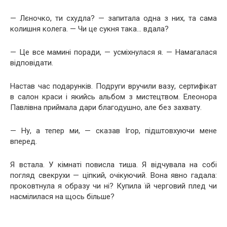
— Лєночко, ти схудла? — запитала одна з них, та сама
колишня колега. — Чи це сукня така… вдала?
— Це все мамині поради, — усміхнулася я. — Намагалася
відповідати.
Настав час подарунків. Подруги вручили вазу, сертифікат
в салон краси і якийсь альбом з мистецтвом. Елеонора
Павлівна приймала дари благодушно, але без захвату.
— Ну, а тепер ми, — сказав Ігор, підштовхуючи мене
вперед.
Я встала. У кімнаті повисла тиша. Я відчувала на собі
погляд свекрухи — ціпкий, очікуючий. Вона явно гадала:
проковтнула я образу чи ні? Купила їй черговий плед чи
насмілилася на щось більше?