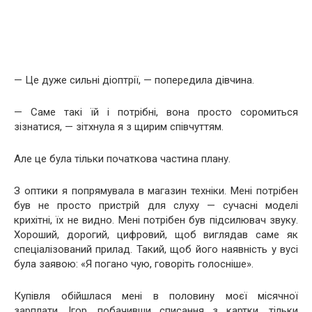
— Це дуже сильні діоптрії, — попередила дівчина.
— Саме такі їй і потрібні, вона просто соромиться
зізнатися, — зітхнула я з щирим співчуттям.
Але це була тільки початкова частина плану.
З оптики я попрямувала в магазин техніки. Мені потрібен
був не просто пристрій для слуху — сучасні моделі
крихітні, їх не видно. Мені потрібен був підсилювач звуку.
Хороший, дорогий, цифровий, щоб виглядав саме як
спеціалізований прилад. Такий, щоб його наявність у вусі
була заявою: «Я погано чую, говоріть голосніше».
Купівля обійшлася мені в половину моєї місячної
зарплати. Ігор, побачивши списання з картки, тільки