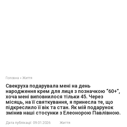
Головна
»
Життя
Свекруха подарувала мені на день
народження крем для лиця з позначкою “60+”,
хоча мені виповнилося тільки 45. Через
місяць, на її святкування, я принесла те, що
підкреслило її вік та стан. Як мій подарунок
змінив наші стосунки з Елеонорою Павлівною.
Дата публікації:
09.01.2026
Життя