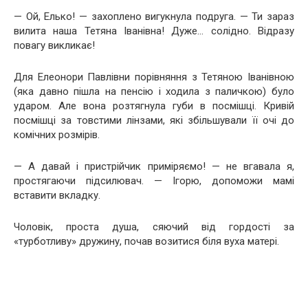
— Ой, Елько! — захоплено вигукнула подруга. — Ти зараз
вилита наша Тетяна Іванівна! Дуже… солідно. Відразу
повагу викликає!
Для Елеонори Павлівни порівняння з Тетяною Іванівною
(яка давно пішла на пенсію і ходила з паличкою) було
ударом. Але вона розтягнула губи в посмішці. Кривій
посмішці за товстими лінзами, які збільшували її очі до
комічних розмірів.
— А давай і пристрійчик приміряємо! — не вгавала я,
простягаючи підсилювач. — Ігорю, допоможи мамі
вставити вкладку.
Чоловік, проста душа, сяючий від гордості за
«турботливу» дружину, почав возитися біля вуха матері.