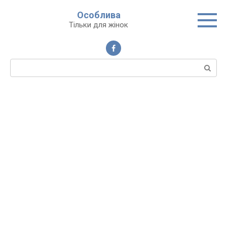
Перейти
Особлива
до
Тільки для жінок
вмісту
Пошук: