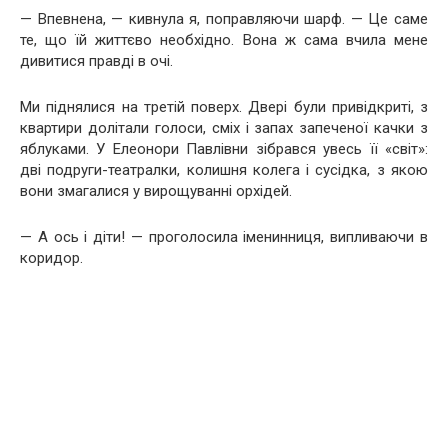
— Впевнена, — кивнула я, поправляючи шарф. — Це саме
те, що їй життєво необхідно. Вона ж сама вчила мене
дивитися правді в очі.
Ми піднялися на третій поверх. Двері були привідкриті, з
квартири долітали голоси, сміх і запах запеченої качки з
яблуками. У Елеонори Павлівни зібрався увесь її «світ»:
дві подруги-театралки, колишня колега і сусідка, з якою
вони змагалися у вирощуванні орхідей.
— А ось і діти! — проголосила іменинниця, випливаючи в
коридор.