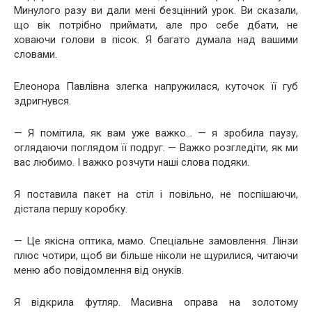
Минулого разу ви дали мені безцінний урок. Ви сказали,
що вік потрібно приймати, але про себе дбати, не
ховаючи голови в пісок. Я багато думала над вашими
словами.
Елеонора Павлівна злегка напружилася, куточок її губ
здригнувся.
— Я помітила, як вам уже важко… — я зробила паузу,
оглядаючи поглядом її подруг. — Важко розгледіти, як ми
вас любимо. І важко розчути наші слова подяки.
Я поставила пакет на стіл і повільно, не поспішаючи,
дістала першу коробку.
— Це якісна оптика, мамо. Спеціальне замовлення. Лінзи
плюс чотири, щоб ви більше ніколи не щурилися, читаючи
меню або повідомлення від онуків.
Я відкрила футляр. Масивна оправа на золотому