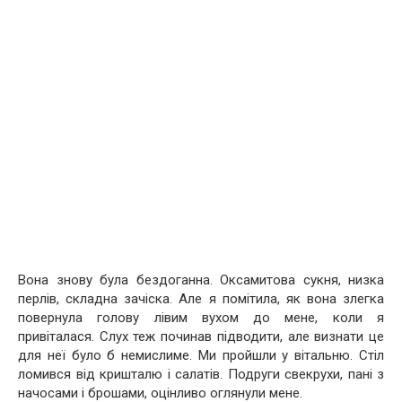
Вона знову була бездоганна. Оксамитова сукня, низка
перлів, складна зачіска. Але я помітила, як вона злегка
повернула голову лівим вухом до мене, коли я
привіталася. Слух теж починав підводити, але визнати це
для неї було б немислиме. Ми пройшли у вітальню. Стіл
ломився від кришталю і салатів. Подруги свекрухи, пані з
начосами і брошами, оцінливо оглянули мене.