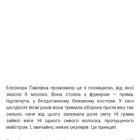
Елеонора Павлівна промовила це з посмішкою, від якої
зкисло б молоко. Вона стояла з фужером — пряма,
підтягнута, у бездоганному бежевому костюмі. У свої
шістдесят вісім років вона тримала оборону проти віку так
сильно, наче від цього залежала доля світу. Ні грама
зайвої ваги. Ні одного сивого волоска, пропущеного
майстром. І, звичайно, ніяких окулярів. Це принцип.