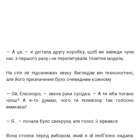
— А це, — я дістала другу коробку, щоб ви завжди чули
нас з першого разу і не перепитували. Новітня модель.
На стіл ліг підсилювач звуку. Виглядав він технологічно,
але його призначення було очевидним кожному.
— Ой, Елеоноро, — звела руки сусідка. — А ти хіба погано
чуєш? А я-то думаю, чого ти телевізор так голосно
вмикаєш!
— Я… — почала було свекруха, але голос її зірвався.
Вона стояла перед вибором, який я їй люб’язно надала.