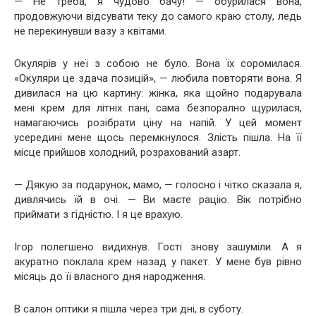
— Не треба, я чудово бачу! — обурилася вона,
продовжуючи відсувати теку до самого краю столу, ледь
не перекинувши вазу з квітами.
Окулярів у неї з собою не було. Вона їх соромилася.
«Окуляри це здача позицій», — любила повторяти вона. Я
дивилася на цю картину: жінка, яка щойно подарувала
мені крем для літніх пані, сама безпорално щурилася,
намагаючись розібрати ціну на напій. У цей момент
усередині мене щось перемкнулося. Злість пішла. На її
місце прийшов холодний, розрахований азарт.
— Дякую за подарунок, мамо, — голосно і чітко сказала я,
дивлячись їй в очі. — Ви маєте рацію. Вік потрібно
приймати з гідністю. І я це врахую.
Ігор полегшено видихнув. Гості знову зашуміли. А я
акуратно поклала крем назад у пакет. У мене був рівно
місяць до її власного дня народження.
В салон оптики я пішла через три дні, в суботу.