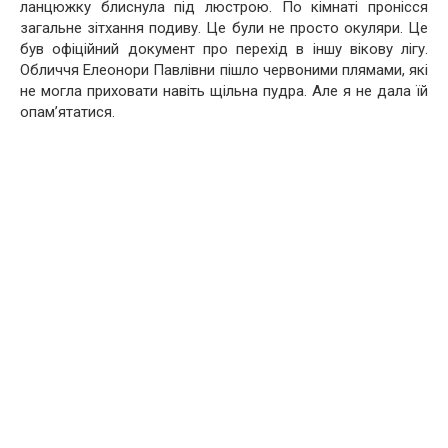
ланцюжку блиснула під люстрою. По кімнаті пронісся
загальне зітхання подиву. Це були не просто окуляри. Це
був офіційний документ про перехід в іншу вікову лігу.
Обличчя Елеонори Павлівни пішло червоними плямами, які
не могла приховати навіть щільна пудра. Але я не дала їй
опам’ятатися.