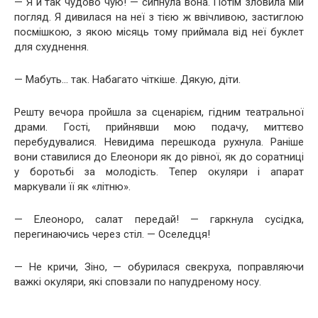
— Я й так чудово чую! — сипнула вона. Потім зловила мій
погляд. Я дивилася на неї з тією ж ввічливою, застиглою
посмішкою, з якою місяць тому приймала від неї буклет
для схуднення.
— Мабуть… так. Набагато чіткіше. Дякую, діти.
Решту вечора пройшла за сценарієм, гідним театральної
драми. Гості, прийнявши мою подачу, миттєво
перебудувалися. Невидима перешкода рухнула. Раніше
вони ставилися до Елеонори як до рівної, як до соратниці
у боротьбі за молодість. Тепер окуляри і апарат
маркували її як «літню».
— Елеоноро, салат передай! — гаркнула сусідка,
перегинаючись через стіл. — Оселедця!
— Не кричи, Зіно, — обурилася свекруха, поправляючи
важкі окуляри, які сповзали по напудреному носу.