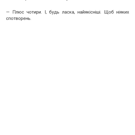
— Плюс чотири. І, будь ласка, найякісніші. Щоб ніяких
спотворень.