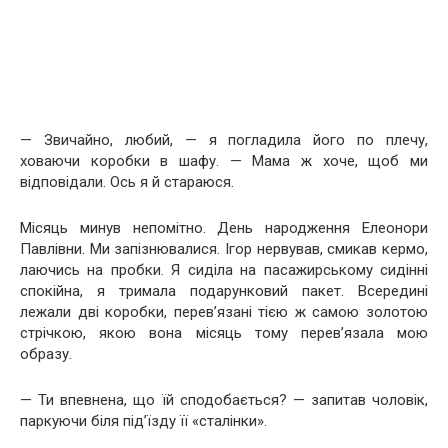
— Звичайно, любий, — я погладила його по плечу,
ховаючи коробки в шафу. — Мама ж хоче, щоб ми
відповідали. Ось я й стараюся.
Місяць минув непомітно. День народження Елеонори
Павлівни. Ми запізнювалися. Ігор нервував, смикав кермо,
лаючись на пробки. Я сиділа на пасажирському сидінні
спокійна, я тримала подарунковий пакет. Всередині
лежали дві коробки, перев’язані тією ж самою золотою
стрічкою, якою вона місяць тому перев’язала мою
образу.
— Ти впевнена, що їй сподобається? — запитав чоловік,
паркуючи біля під’їзду її «сталінки».