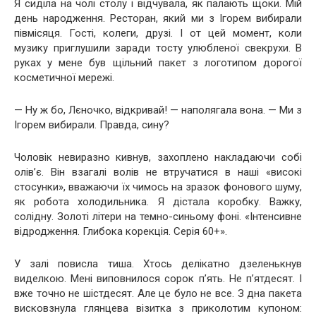
Я сиділа на чолі столу і відчувала, як палають щоки. Мій
день народження. Ресторан, який ми з Ігорем вибирали
півмісяця. Гості, колеги, друзі. І от цей момент, коли
музику приглушили заради тосту улюбленої свекрухи. В
руках у мене був щільний пакет з логотипом дорогої
косметичної мережі.
— Ну ж бо, Лєночко, відкривай! — наполягала вона. — Ми з
Ігорем вибирали. Правда, сину?
Чоловік невиразно кивнув, захоплено накладаючи собі
олів’є. Він взагалі волів не втручатися в наші «високі
стосунки», вважаючи їх чимось на зразок фонового шуму,
як робота холодильника. Я дістала коробку. Важку,
солідну. Золоті літери на темно-синьому фоні. «Інтенсивне
відродження. Глибока корекція. Серія 60+».
У залі повисла тиша. Хтось делікатно дзеленькнув
виделкою. Мені виповнилося сорок п’ять. Не п’ятдесят. І
вже точно не шістдесят. Але це було не все. З дна пакета
висковзнула глянцева візитка з приколотим купоном: