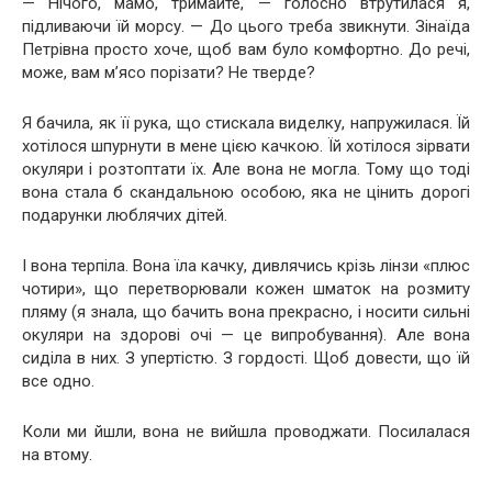
— Нічого, мамо, тримайте, — голосно втрутилася я,
підливаючи їй морсу. — До цього треба звикнути. Зінаїда
Петрівна просто хоче, щоб вам було комфортно. До речі,
може, вам м’ясо порізати? Не тверде?
Я бачила, як її рука, що стискала виделку, напружилася. Їй
хотілося шпурнути в мене цією качкою. Їй хотілося зірвати
окуляри і розтоптати їх. Але вона не могла. Тому що тоді
вона стала б скандальною особою, яка не цінить дорогі
подарунки люблячих дітей.
І вона терпіла. Вона їла качку, дивлячись крізь лінзи «плюс
чотири», що перетворювали кожен шматок на розмиту
пляму (я знала, що бачить вона прекрасно, і носити сильні
окуляри на здорові очі — це випробування). Але вона
сиділа в них. З упертістю. З гордості. Щоб довести, що їй
все одно.
Коли ми йшли, вона не вийшла проводжати. Посилалася
на втому.