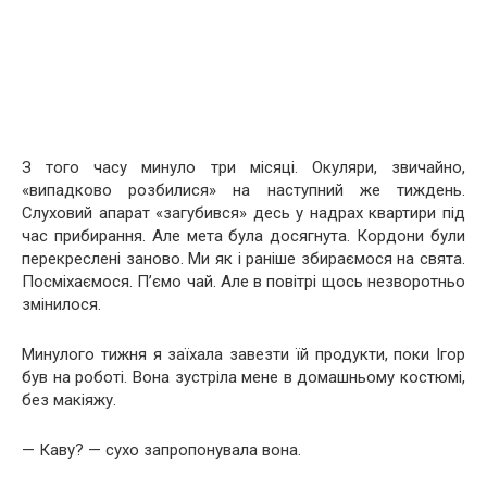
З того часу минуло три місяці. Окуляри, звичайно,
«випадково розбилися» на наступний же тиждень.
Слуховий апарат «загубився» десь у надрах квартири під
час прибирання. Але мета була досягнута. Кордони були
перекреслені заново. Ми як і раніше збираємося на свята.
Посміхаємося. П’ємо чай. Але в повітрі щось незворотньо
змінилося.
Минулого тижня я заїхала завезти їй продукти, поки Ігор
був на роботі. Вона зустріла мене в домашньому костюмі,
без макіяжу.
— Каву? — сухо запропонувала вона.