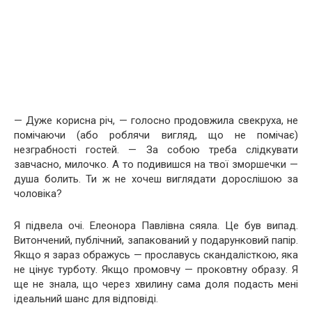
— Дуже корисна річ, — голосно продовжила свекруха, не
помічаючи (або роблячи вигляд, що не помічає)
незграбності гостей. — За собою треба слідкувати
завчасно, милочко. А то подивишся на твої зморшечки —
душа болить. Ти ж не хочеш виглядати дорослішою за
чоловіка?
Я підвела очі. Елеонора Павлівна сяяла. Це був випад.
Витончений, публічний, запакований у подарунковий папір.
Якщо я зараз ображусь — прославусь скандалісткою, яка
не цінує турботу. Якщо промовчу — проковтну образу. Я
ще не знала, що через хвилину сама доля подасть мені
ідеальний шанс для відповіді.