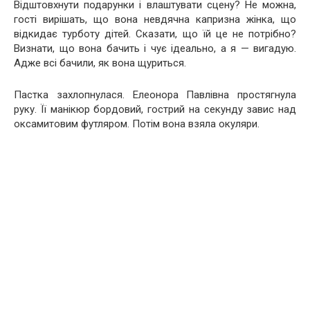
Відштовхнути подарунки і влаштувати сцену? Не можна,
гості вирішать, що вона невдячна капризна жінка, що
відкидає турботу дітей. Сказати, що їй це не потрібно?
Визнати, що вона бачить і чує ідеально, а я — вигадую.
Адже всі бачили, як вона щуриться.
Пастка захлопнулася. Елеонора Павлівна простягнула
руку. Її манікюр бордовий, гострий на секунду завис над
оксамитовим футляром. Потім вона взяла окуляри.