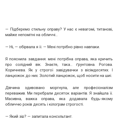
— Підберемо стильну оправу? У нас є невагомі, титанові,
майже непомітні на обличчі…
— Ні, — обірвала я її. — Мені потрібно рівно навпаки.
Я пояснила завдання: мені потрібна оправа, яка кричить
про солідний вік. Знаєте, така… ґрунтовна. Рогова.
Коричнева. Як у строгої завідувачки з вісімдесятих. І
ланцюжок до них. Золотий ланцюжок, щоб носити на шиї.
Дівчина здивовано моргнула, але професіоналізм
переважив. Ми перебрали десяток варіантів. Я знайшла її.
Масивна, важка оправа, яка додавала будь-якому
обличчю років десять і кілограм строгості.
— Який зір? — запитала консультант.