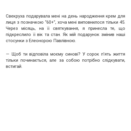
Свекруха подарувала мені на день народження крем для
лиця з позначкою “60+”, хоча мені виповнилося тільки 45.
Через місяць, на її святкування, я принесла те, що
підкреслило її вік та стан. Як мій подарунок змінив наші
стосунки з Елеонорою Павлівною.
— Щоб ти відповіла моєму синові? У сорок п’ять життя
тільки починається, але за собою потрібно слідкувати,
встигай.