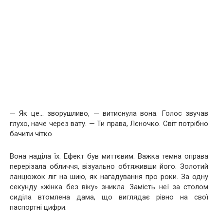
— Як це… зворушливо, — витиснула вона. Голос звучав
глухо, наче через вату. — Ти права, Лєночко. Світ потрібно
бачити чітко.
Вона наділа їх. Ефект був миттєвим. Важка темна оправа
перерізала обличчя, візуально обтяживши його. Золотий
ланцюжок ліг на шию, як нагадування про роки. За одну
секунду «жінка без віку» зникла. Замість неї за столом
сиділа втомлена дама, що виглядає рівно на свої
паспортні цифри.