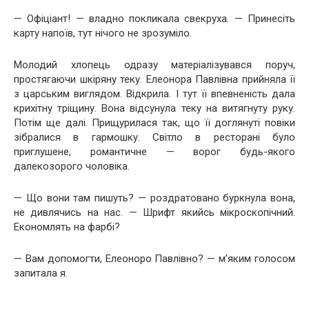
— Офіціант! — владно покликала свекруха. — Принесіть
карту напоїв, тут нічого не зрозуміло.
Молодий хлопець одразу матеріалізувався поруч,
простягаючи шкіряну теку. Елеонора Павлівна прийняла її
з царським виглядом. Відкрила. І тут її впевненість дала
крихітну тріщину. Вона відсунула теку на витягнуту руку.
Потім ще далі. Прищурилася так, що її доглянуті повіки
зібралися в гармошку. Світло в ресторані було
приглушене, романтичне — ворог будь-якого
далекозорого чоловіка.
— Що вони там пишуть? — роздратовано буркнула вона,
не дивлячись на нас. — Шрифт якийсь мікроскопічний.
Економлять на фарбі?
— Вам допомогти, Елеоноро Павлівно? — м’яким голосом
запитала я.