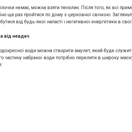
ілочки немає, можна взяти пензлик. Після того, як всі при
ібно ще раз пройтися по дому з церковної свічкою. Заглянь
бутися від будь-якої напасті і негативної енергетики в свої
а від невдач
дохресної води можна створити амулет, який буде служит
го частину набраної води потрібно перелити в широку миску
т.