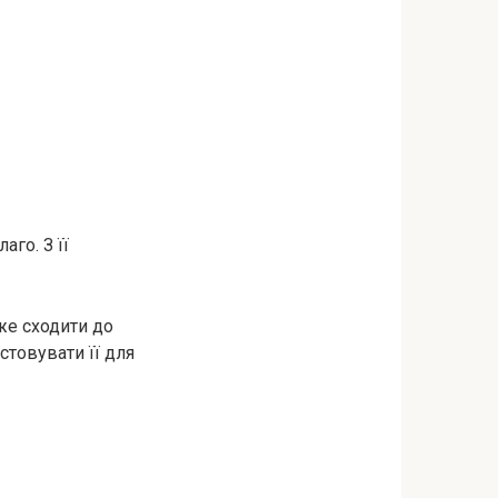
аго. З її
же сходити до
стовувати її для