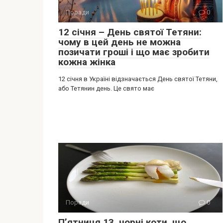
Поради
0
12 січня – День святої Тетяни:
чому в цей день не можна
позичати гроші і що має зробити
кожна жінка
12 січня в Україні відзначається День святої Тетяни,
або Тетянин день. Це свято має
Поради
0
Пʼятниця 13, чорні коти, що