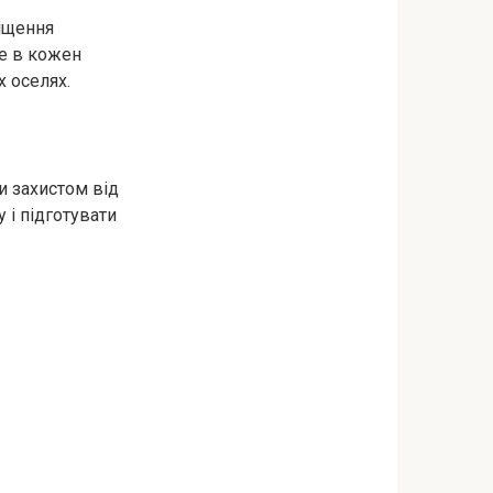
міщення
те в кожен
х оселях.
и захистом від
 і підготувати