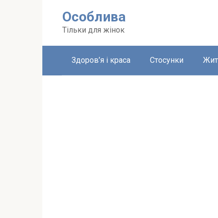
Перейти
Особлива
до
вмісту
Тільки для жінок
Здоров’я і краса
Стосунки
Жит