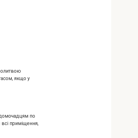
 молитвою
тасом, якщо у
м домочадцям по
и всі приміщення,