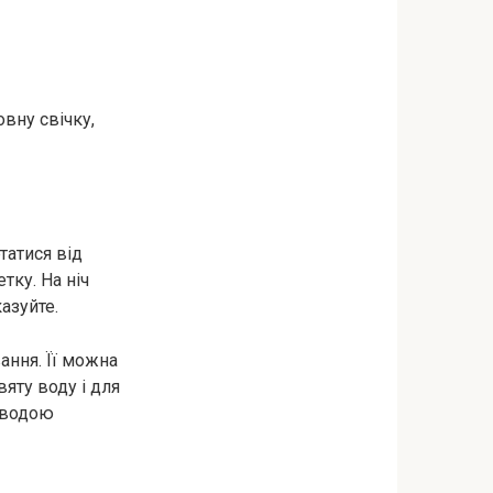
вну свічку,
татися від
тку. На ніч
азуйте.
ання. Її можна
яту воду і для
 водою