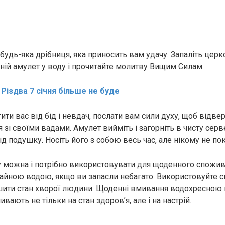
удь-яка дрібниця, яка приносить вам удачу. Запаліть церко
тній амулет у воду і прочитайте молитву Вищим Силам.
:
Різдва 7 січня більше не буде
ити вас від бід і невдач, послати вам сили духу, щоб відвер
я зі своїми вадами. Амулет вийміть і загорніть в чисту серве
ід подушку. Носіть його з собою весь час, але нікому не пок
 можна і потрібно використовувати для щоденного спожив
айною водою, якщо ви запасли небагато. Використовуйте св
гшити стан хворої людини. Щоденні вмивання водохресною
вають не тільки на стан здоров’я, але і на настрій.