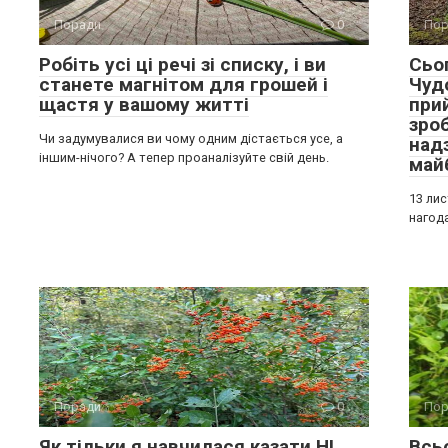
Поради
0
Пор
Робіть усі ці речі зі списку, і ви
Сьо
станете магнітом для грошей і
Чудо
щастя у вашому житті
при
зро
Чи задумувалися ви чому одним дістається усе, а
над
іншим-нічого? А тепер проаналізуйте свій день.
май
13 ли
нагода
Поради
0
Пор
Як тільки я навчилася казати НІ,
Всь