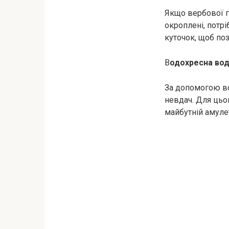
Якщо вербової г
окроплені, потр
куточок, щоб поз
В
одохресна вод
За допомогою во
невдач. Для цьо
майбутній амуле