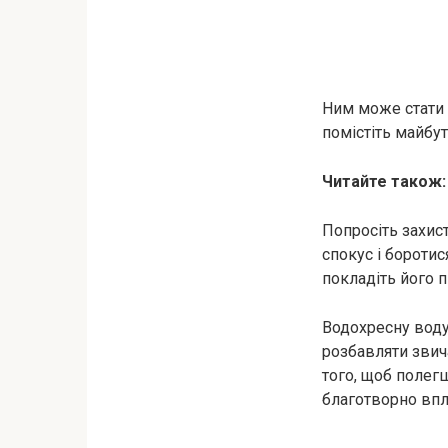
Ним може стати б
помістіть майбу
Читайте також
Попросіть захист
спокус і боротис
покладіть його п
Водохресну воду
розбавляти звич
того, щоб поле
благотворно впли