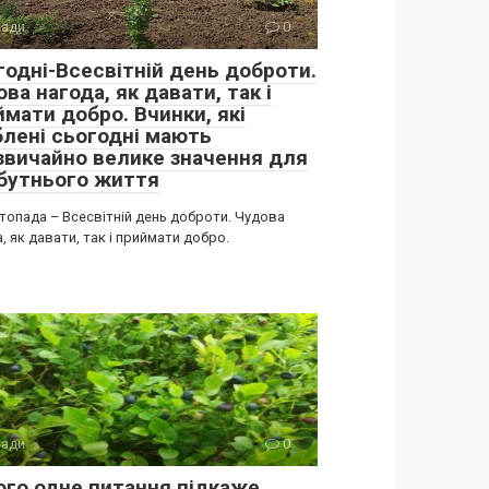
ади
0
годні-Всесвітній день доброти.
ва нагода, як давати, так і
ймати добро. Вчинки, які
блені сьогодні мають
звичайно велике значення для
бутнього життя
стопада – Всесвітній день доброти. Чудова
, як давати, так і приймати добро.
ади
0
ого одне питання підкаже