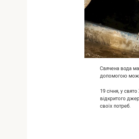
Свячена вода має
допомогою можна
19 січня, у свя
відкритого джер
своїх потреб.