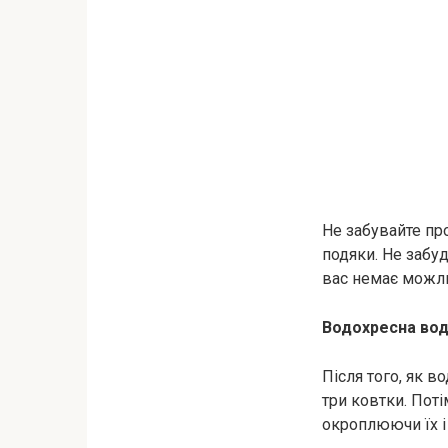
Не забувайте пр
подяки. Не забуд
вас немає можли
Водохресна вод
Після того, як в
три ковтки. Поті
окроплюючи їх і