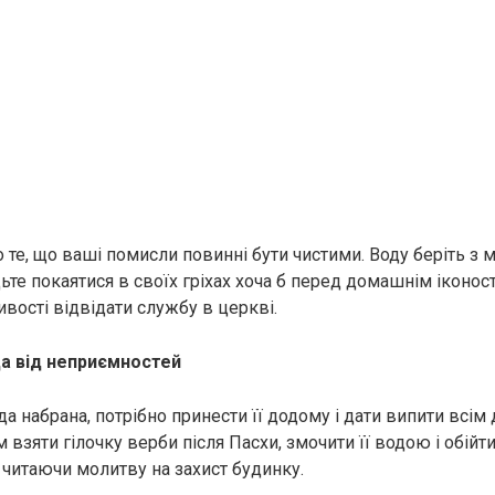
о те, що ваші помисли повинні бути чистими. Воду беріть з
ьте покаятися в своїх гріхах хоча б перед домашнім іконос
вості відвідати службу в церкві.
а від неприємностей
ода набрана, потрібно принести її додому і дати випити всі
м взяти гілочку верби після Пасхи, змочити її водою і обійт
 читаючи молитву на захист будинку.