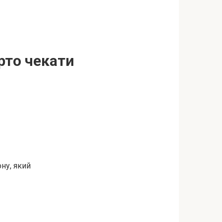
рто чекати
ону, який