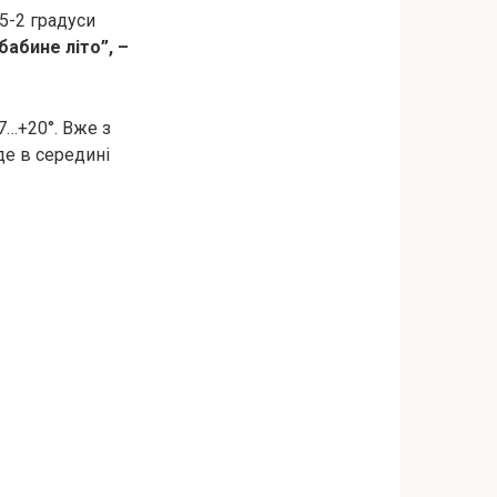
5-2 градуси
абине літо”, –
7…+20°. Вже з
де в середині