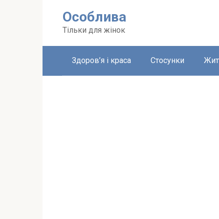
Перейти
Особлива
до
вмісту
Тільки для жінок
Здоров’я і краса
Стосунки
Жит