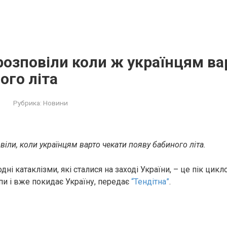
озповіли коли ж українцям ва
ого літа
Рубрика:
Новини
іли, коли українцям варто чекати появу бабиного літа.
дні катaклізми, які сталися на заході України, – це пік цикл
и і вже покидає Україну, передає
“Тендітна”
.