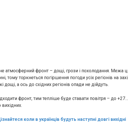
гне атмосферний фронт – дощі, грози і похолодання. Межа 
і, тому торкнеться погіршення погоди усіх регіонів на захі
 дощі, а ось до східних регіонів опади не дійдуть.
ідходити фронт, тим тепліше буде ставати повітря – до +27
 вихідних.
ізнайтеся коли в українців будуть наступні довгі вихідні