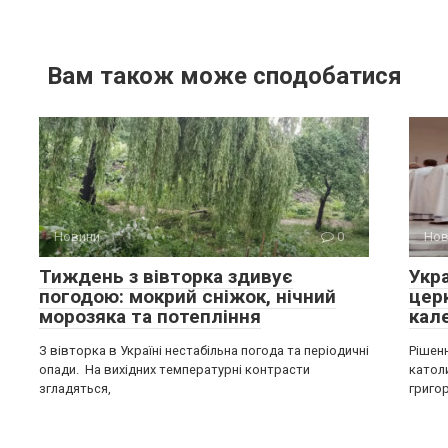
Вам також може сподобатися
Новини
0
Нов
Тиждень з вівторка здивує
Укр
погодою: мокрий сніжок, нічний
цер
морозяка та потепління
кал
З вівторка в Україні нестабільна погода та періодичні
Рішен
опади. На вихідних температурні контрасти
катол
згладяться,
григо