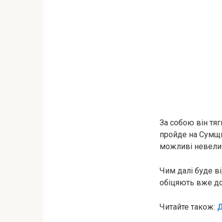
За собою він тя
пройде на Сумщин
можливі невеликі
Чим далі буде в
обіцяють вже до
Читайте також:
Д