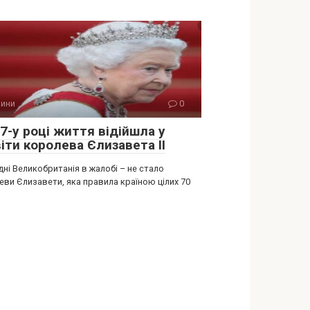
ини
0
7-у році життя відійшла у
іти королева Єлизавета ІІ
ні Великобританія в жалобі – не стало
еви Єлизавети, яка правила країною цілих 70