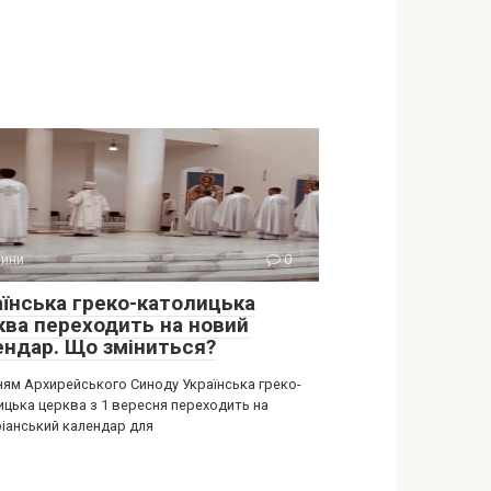
ини
0
аїнська греко-католицька
ква переходить на новий
ендар. Що зміниться?
ням Архирейського Синоду Українська греко-
ицька церква з 1 вересня переходить на
ріанський календар для