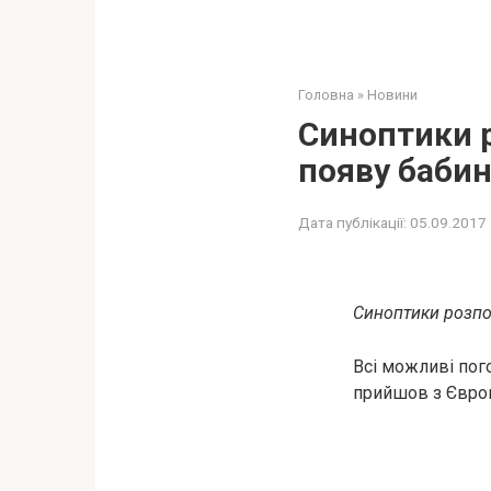
Головна
»
Новини
Синоптики р
появу бабин
Дата публікації:
05.09.2017
Синоптики розпов
Всі можливі пого
прийшов з Європ