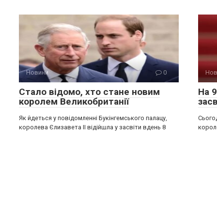
Новини
0
Нов
Стало відомо, хто стане новим
На 9
королем Великобританії
засв
Як йдеться у повідомленні Букінгемського палацу,
Сьогод
королева Єлизавета ІІ відійшла у засвіти вдень 8
корол