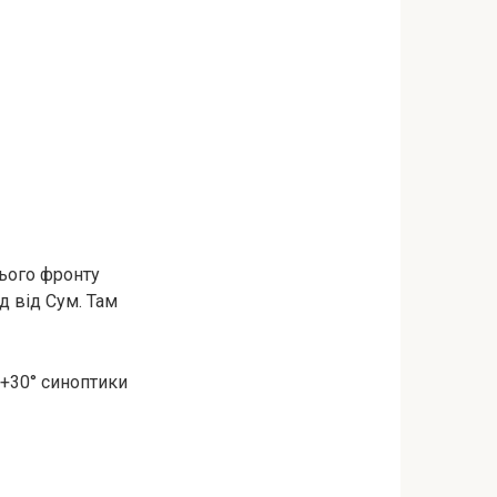
цього фронту
д від Сум. Там
…+30° синоптики