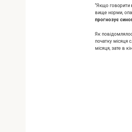
“Якщо говорити
вище норми, оп
прогнозує сино
Як повідомлялос
початку місяця 
місяця, зате в к