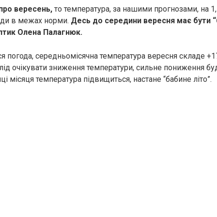
про вересень,
то температура, за нашими прогнозами, на 1,
ади в межах норми.
Десь до середини вересня має бути “б
птик Олена Палагнюк.
я погода, середньомісячна температура вересня складе +1
слід очікувати зниження температури, сильне пониження бу
інці місяця температура підвищиться, настане “бабине літо”.