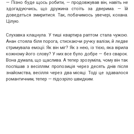
— Пізно буде щось робити, — продовжував він, навіть не
здогадуючись, що дружина стоїть за дверима. — Їй
доведеться змиритися. Так, побачимось увечері, кохана.
Цілую.
Слухавка клацнула. У тиші квартира раптом стала чужою.
Анан стояла біля порога, стискаючи ручку валізи, й ледве
стримувала емоції. Як він міг? Як з нею, із тією, яка вірила
кожному його слову? У них все було добре — без сварок.
Вона думала, що щаслива. А тепер зрозуміла, чому він так
поспішав з весіллям: пропозиція через десять днів після
знайомства, весілля через два місяці. Тоді це здавалося
романтичним, тепер — підозріло швидким.