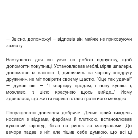
— Звісно, допоможу! — відповів він, майже не приховуючи
захвату.
Наступного дня він узяв на роботі відпустку, щоб
допомогти покупниці. Установлював меблі, міряв шпалери,
допомагав із ванною. І, дивлячись на чарівну «подругу
дружини», не міг повірити своєму щастю. “Оце так удача!”
— думав він. — “І квартиру продам, і нову куплю, і,
можливо, з цією красунею щось вийде…” Йому
здавалося, що життя нарешті стало грати його мелодію.
Попрацювати довелося добряче. Денис цілий тиждень
носився з відрами, фарбами й плиткою, встановлював
кухонний гарнітур, бігав на ринок за матеріалами. До
вечора падав з ніг, але тішив себе думкою, що всі ці