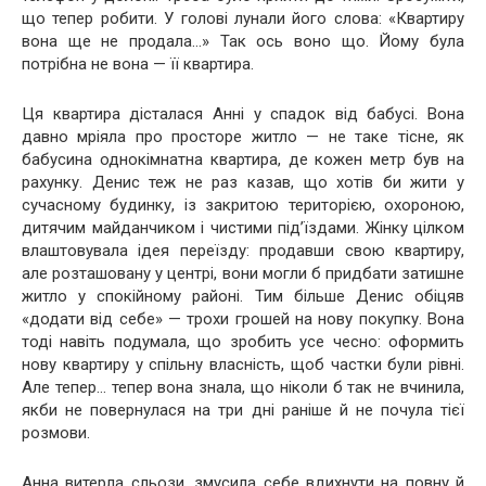
що тепер робити. У голові лунали його слова: «Квартиру
вона ще не продала…» Так ось воно що. Йому була
потрібна не вона — її квартира.
Ця квартира дісталася Анні у спадок від бабусі. Вона
давно мріяла про просторе житло — не таке тісне, як
бабусина однокімнатна квартира, де кожен метр був на
рахунку. Денис теж не раз казав, що хотів би жити у
сучасному будинку, із закритою територією, охороною,
дитячим майданчиком і чистими під’їздами. Жінку цілком
влаштовувала ідея переїзду: продавши свою квартиру,
але розташовану у центрі, вони могли б придбати затишне
житло у спокійному районі. Тим більше Денис обіцяв
«додати від себе» — трохи грошей на нову покупку. Вона
тоді навіть подумала, що зробить усе чесно: оформить
нову квартиру у спільну власність, щоб частки були рівні.
Але тепер… тепер вона знала, що ніколи б так не вчинила,
якби не повернулася на три дні раніше й не почула тієї
розмови.
Анна витерла сльози, змусила себе вдихнути на повну й