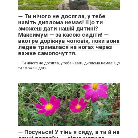
Життя
0
— Ти нічого не досягла, у тебе
навіть диплома немає! Що ти
зможеш дати нашій дитині?
Максимум — за касою сидіти! —
вкотре дорікнув чоловік, поки вона
ледве трималася на ногах через
важке самопочуття.
— Ти нічого не досягла, у тебе навіть диплома немає! Що
ти зможеш дати
Життя
0
— Посунься! У тінь я сяду, а ти й на