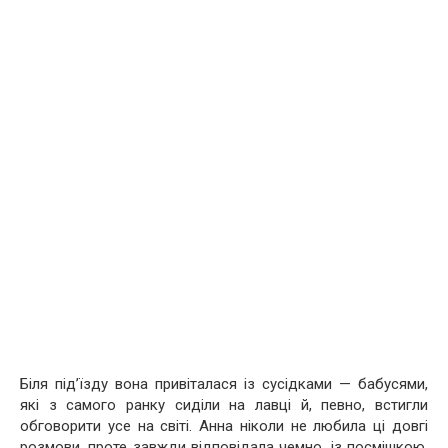
Біля під’їзду вона привіталася із сусідками — бабусями,
які з самого ранку сиділи на лавці й, певно, встигли
обговорити усе на світі. Анна ніколи не любила ці довгі
розмови, проте завжди відповідала чемно, із посмішкою.