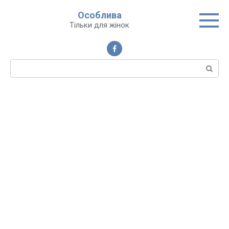
Перейти
Особлива
до
Тільки для жінок
вмісту
Пошук: