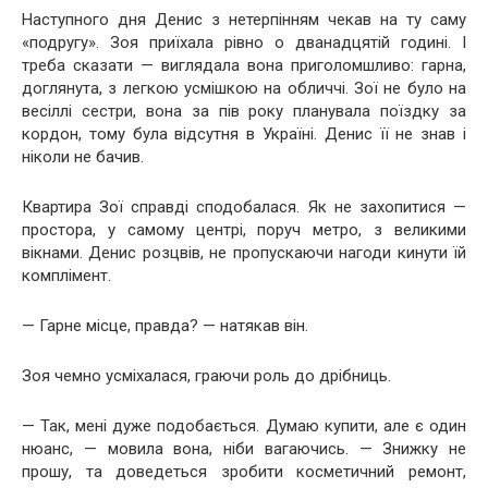
Наступного дня Денис з нетерпінням чекав на ту саму
«подругу». Зоя приїхала рівно о дванадцятій годині. І
треба сказати — виглядала вона приголомшливо: гарна,
доглянута, з легкою усмішкою на обличчі. Зої не було на
весіллі сестри, вона за пів року планувала поїздку за
кордон, тому була відсутня в Україні. Денис її не знав і
ніколи не бачив.
Квартира Зої справді сподобалася. Як не захопитися —
простора, у самому центрі, поруч метро, з великими
вікнами. Денис розцвів, не пропускаючи нагоди кинути їй
комплімент.
— Гарне місце, правда? — натякав він.
Зоя чемно усміхалася, граючи роль до дрібниць.
— Так, мені дуже подобається. Думаю купити, але є один
нюанс, — мовила вона, ніби вагаючись. — Знижку не
прошу, та доведеться зробити косметичний ремонт,