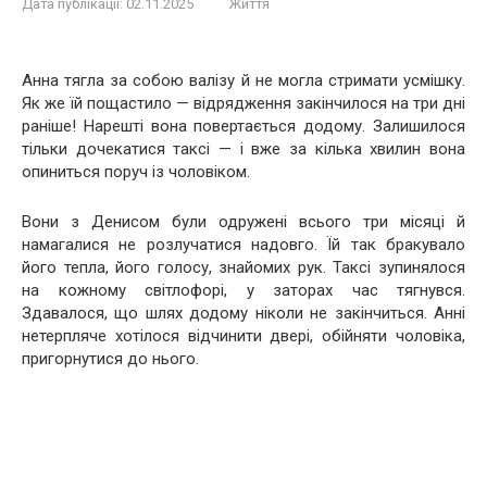
Дата публікації:
02.11.2025
Життя
Анна тягла за собою валізу й не могла стримати усмішку.
Як же їй пощастило — відрядження закінчилося на три дні
раніше! Нарешті вона повертається додому. Залишилося
тільки дочекатися таксі — і вже за кілька хвилин вона
опиниться поруч із чоловіком.
Вони з Денисом були одружені всього три місяці й
намагалися не розлучатися надовго. Їй так бракувало
його тепла, його голосу, знайомих рук. Таксі зупинялося
на кожному світлофорі, у заторах час тягнувся.
Здавалося, що шлях додому ніколи не закінчиться. Анні
нетерпляче хотілося відчинити двері, обійняти чоловіка,
пригорнутися до нього.