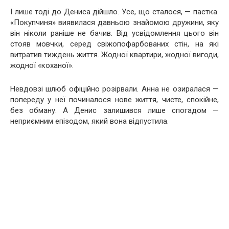
І лише тоді до Дениса дійшло. Усе, що сталося, — пастка.
«Покупчиня» виявилася давньою знайомою дружини, яку
він ніколи раніше не бачив. Від усвідомлення цього він
стояв мовчки, серед свіжопофарбованих стін, на які
витратив тиждень життя. Жодної квартири, жодної вигоди,
жодної «коханої».
Невдовзі шлюб офіційно розірвали. Анна не озиралася —
попереду у неї починалося нове життя, чисте, спокійне,
без обману. А Денис залишився лише спогадом —
неприємним епізодом, який вона відпустила.