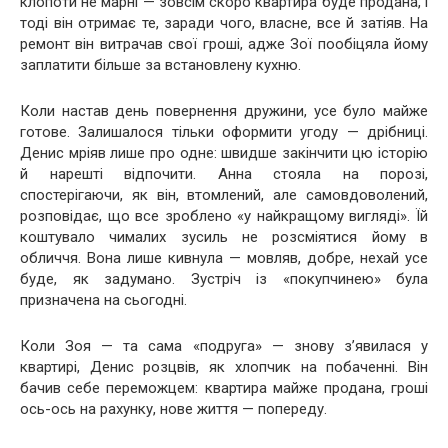
клопоти не марні — зовсім скоро квартира буде продана, і
тоді він отримає те, заради чого, власне, все й затіяв. На
ремонт він витрачав свої гроші, адже Зої пообіцяла йому
заплатити більше за встановлену кухню.
Коли настав день повернення дружини, усе було майже
готове. Залишалося тільки оформити угоду — дрібниці.
Денис мріяв лише про одне: швидше закінчити цю історію
й нарешті відпочити. Анна стояла на порозі,
спостерігаючи, як він, втомлений, але самовдоволений,
розповідає, що все зроблено «у найкращому вигляді». Їй
коштувало чималих зусиль не розсміятися йому в
обличчя. Вона лише кивнула — мовляв, добре, нехай усе
буде, як задумано. Зустріч із «покупчинею» була
призначена на сьогодні.
Коли Зоя — та сама «подруга» — знову з’явилася у
квартирі, Денис розцвів, як хлопчик на побаченні. Він
бачив себе переможцем: квартира майже продана, гроші
ось-ось на рахунку, нове життя — попереду.