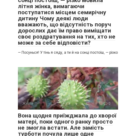
сонці постоїш, — різко мовила
літня жінка, вимагаючи
поступатися місцем семирічну
дитину Чому деякі люди
вважають, що відсутність поруч
дорослих дає їм право виміщати
своє роздратування на тих, хто не
може за себе відповісти?
— Посунься! У тінь я сяду, а ти й на сонці постоїш, — різко
Життя
0
Вона щодня приїжджала до хворої
матері, поки одного ранку просто
не змогла встати. Але замість
турботи почула лише одне