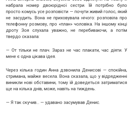
набрала номер двоюрідної сестри. Їй потрібно було
просто комусь усе розповісти — почути живий голос, який
не засудить. Вона не приховувала нічого: розповіла про
телефонну розмову, про «план» чоловіка. На іншому кінці
дроту Зоя слухала уважно, не перебиваючи, а потім
твердо сказала:
— От тільки не плач. Зараз не час плакати, час діяти. У
мене є одна цікава ідея.
Через кілька годин Анна дзвонила Денисові — спокійна,
стримана, майже весела. Вона сказала, що у відрядженні
виникли нові обставини, тому їй доведеться затриматися
ще на кілька днів, може, навіть на тиждень.
— Я так скучив… — удавано засумував Денис.