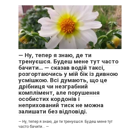
Життя
0
— Ну, тепер я знаю, де ти
тренуєшся. Будеш мене тут часто
бачити… — сказав водій таксі,
розгортаючись у мій бік із дивною
усмішкою. Всі думають, що це
дрібниця чи незграбний
комплімент, але порушення
особистих кордонів і
неприхований тиск не можна
залишати без відповіді.
— Ну, тепер я знаю, де ти тренуєшся. Будеш мене тут
часто бачити… —