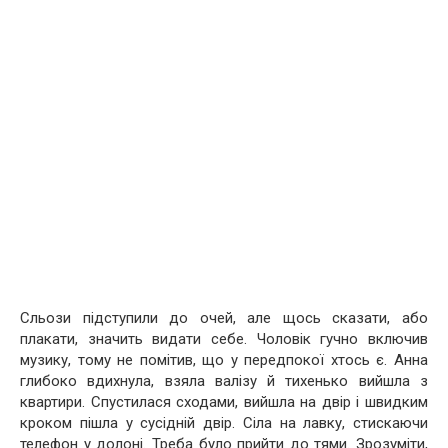
Сльози підступили до очей, але щось сказати, або
плакати, значить видати себе. Чоловік гучно включив
музику, тому не помітив, що у передпокої хтось є. Анна
глибоко вдихнула, взяла валізу й тихенько вийшла з
квартири. Спустилася сходами, вийшла на двір і швидким
кроком пішла у сусідній двір. Сіла на лавку, стискаючи
телефон у долоні. Треба було прийти до тями. Зрозуміти,