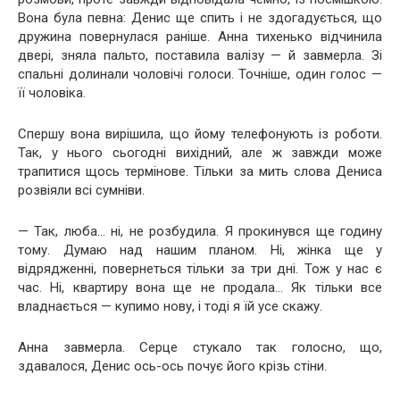
Вона була певна: Денис ще спить і не здогадується, що
дружина повернулася раніше. Анна тихенько відчинила
двері, зняла пальто, поставила валізу — й завмерла. Зі
спальні долинали чоловічі голоси. Точніше, один голос —
її чоловіка.
Спершу вона вирішила, що йому телефонують із роботи.
Так, у нього сьогодні вихідний, але ж завжди може
трапитися щось термінове. Тільки за мить слова Дениса
розвіяли всі сумніви.
— Так, люба… ні, не розбудила. Я прокинувся ще годину
тому. Думаю над нашим планом. Ні, жінка ще у
відрядженні, повернеться тільки за три дні. Тож у нас є
час. Ні, квартиру вона ще не продала… Як тільки все
владнається — купимо нову, і тоді я їй усе скажу.
Анна завмерла. Серце стукало так голосно, що,
здавалося, Денис ось-ось почує його крізь стіни.