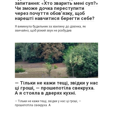
запитання: «Хто зварить мені суп?»
Чи зможе дочка переступити
через почуття обов’язку, щоб
нарешті навчитися берегти себе?
Я вимкнула будильник за хвилину до дзвінка, як
звичайно, щоб різкий звук не розбудив
Життя
0
— Тільки не кажи тещі, звідки у нас
ці гроші, — прошепотіла свекруха.
А я стояла в дверях кухні.
— Тільки не кажи тещі, звідки у нас ці гроші, —
прошепотіла свекруха. А