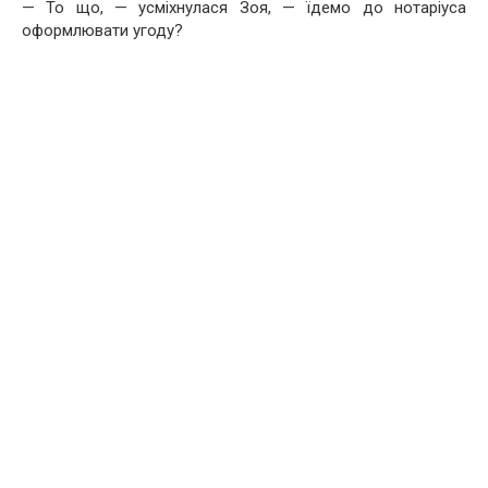
— То що, — усміхнулася Зоя, — їдемо до нотаріуса
оформлювати угоду?