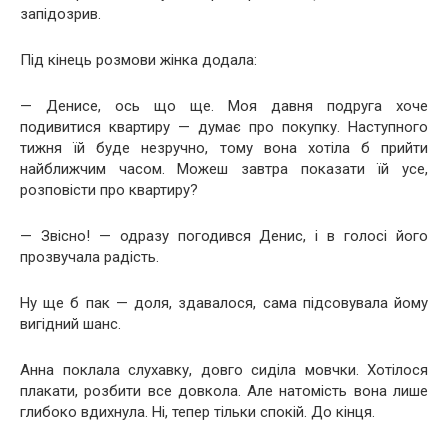
запідозрив.
Під кінець розмови жінка додала:
— Денисе, ось що ще. Моя давня подруга хоче
подивитися квартиру — думає про покупку. Наступного
тижня їй буде незручно, тому вона хотіла б прийти
найближчим часом. Можеш завтра показати їй усе,
розповісти про квартиру?
— Звісно! — одразу погодився Денис, і в голосі його
прозвучала радість.
Ну ще б пак — доля, здавалося, сама підсовувала йому
вигідний шанс.
Анна поклала слухавку, довго сиділа мовчки. Хотілося
плакати, розбити все довкола. Але натомість вона лише
глибоко вдихнула. Ні, тепер тільки спокій. До кінця.