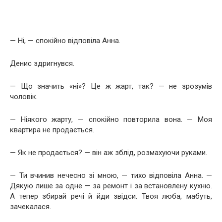
— Ні, — спокійно відповіла Анна.
Денис здригнувся.
— Що значить «ні»? Це ж жарт, так? — не зрозумів
чоловік.
— Ніякого жарту, — спокійно повторила вона. — Моя
квартира не продається.
— Як не продається? — він аж зблід, розмахуючи руками.
— Ти вчинив нечесно зі мною, — тихо відповіла Анна. —
Дякую лише за одне — за ремонт і за встановлену кухню.
А тепер збирай речі й йди звідси. Твоя люба, мабуть,
зачекалася.