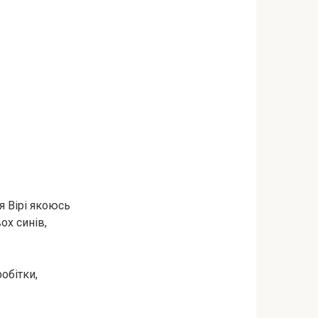
я Вірі якоюсь
ох синів,
робітки,