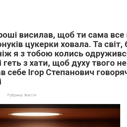
гроші висилав, щоб ти сама все 
онуків цукерки ховала. Та світ,
ніж я з тобою колись одружив
і геть з хати, щоб духу твого н
в себе Ігор Степанович говоряч
і
Рубрика:
Життя