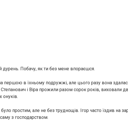
ий дурень. Побачу, як ти без мене впораєшся.
ла першою в їхньому подружжі, але цього разу вона здалас
 Степанович і Віра прожили разом сорок років, виховали дв
 онуків.
і було простим, але не без труднощів. Ігор часто їздив на за
саму з господарством.