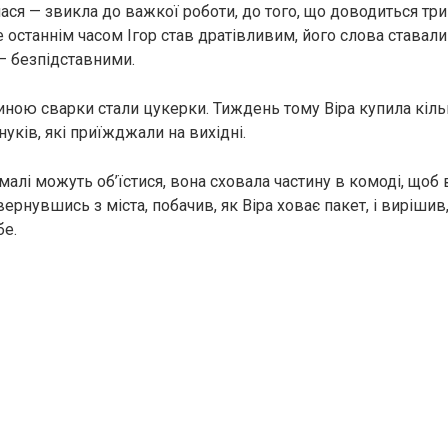
ася — звикла до важкої роботи, до того, що доводиться три
е останнім часом Ігор став дратівливим, його слова ставал
— безпідставними.
иною сварки стали цукерки. Тиждень тому Віра купила кіль
уків, які приїжджали на вихідні.
малі можуть об’їстися, вона сховала частину в комоді, щоб
овернувшись з міста, побачив, як Віра ховає пакет, і виріши
бе.