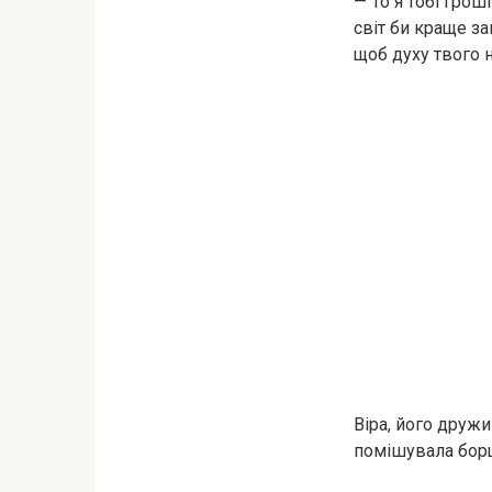
— То я тобі грош
світ би краще за
щоб духу твого н
Віра, його дружи
помішувала борщ.