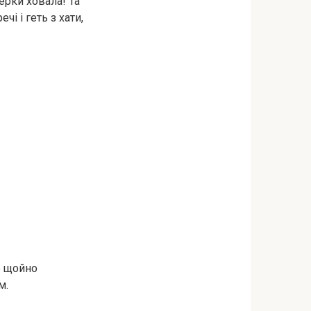
керки ховала! Та
і і геть з хати,
ю щойно
м.