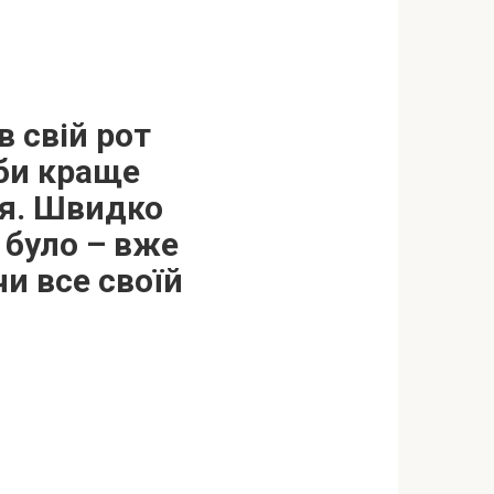
в свій рот
 би краще
ся. Швидко
е було – вже
и все своїй