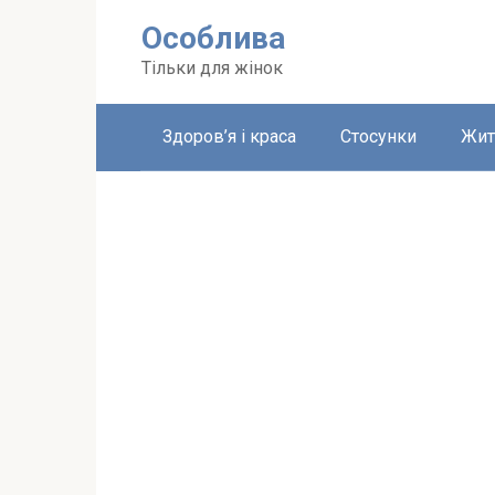
Перейти
Особлива
до
вмісту
Тільки для жінок
Здоров’я і краса
Стосунки
Жит