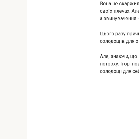
Вона не скаржил
своїх плечах. Ал
а звинувачення 
Цього разу прич
солодощів для он
Але, знаючи, що 
потроху. Ігор, п
солодощі для се