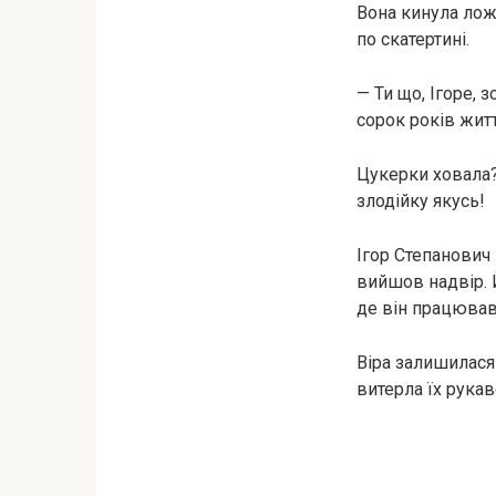
Вона кинула лож
по скатертині.
— Ти що, Ігоре, 
сорок років житт
Цукерки ховала? 
злодійку якусь!
Ігор Степанович
вийшов надвір. Й
де він працював
Віра залишилася 
витерла їх рукав