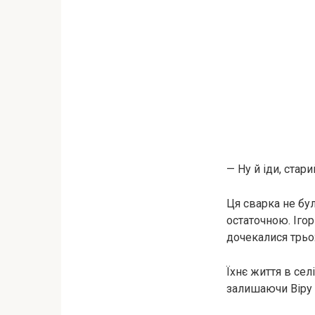
— Ну й іди, стар
Ця сварка не бу
остаточною. Ігор
дочекалися трьох
Їхнє життя в сел
залишаючи Віру 