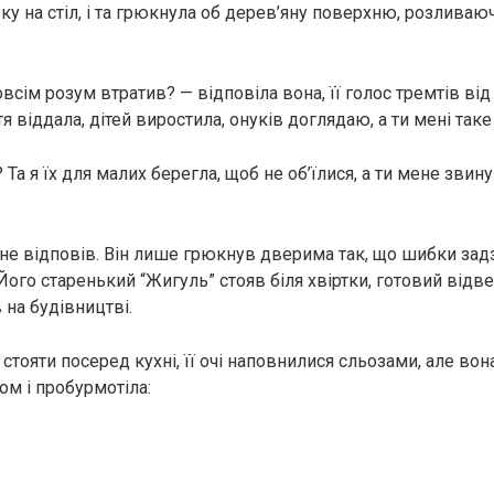
ку на стіл, і та грюкнула об дерев’яну поверхню, розливаю
зовсім розум втратив? — відповіла вона, її голос тремтів від 
я віддала, дітей виростила, онуків доглядаю, а ти мені та
Та я їх для малих берегла, щоб не об’їлися, а ти мене звин
 не відповів. Він лише грюкнув дверима так, що шибки задз
ого старенький “Жигуль” стояв біля хвіртки, готовий відвез
 на будівництві.
стояти посеред кухні, її очі наповнилися сльозами, але во
ом і пробурмотіла: