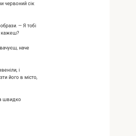
чи червоний сік
образи. — Я тобі
ке кажеш?
увачуєш, наче
веніли, і
ти його в місто,
на швидко