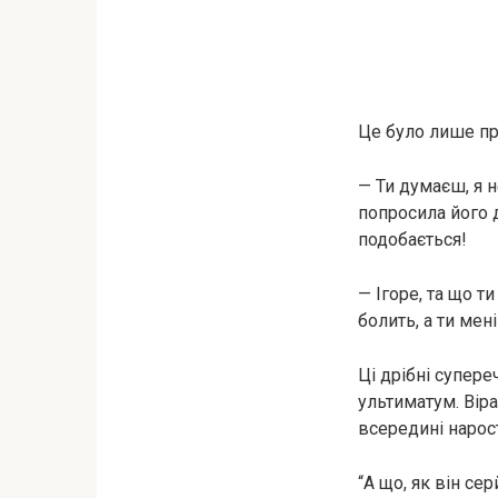
Це було лише пр
— Ти думаєш, я н
попросила його д
подобається!
— Ігоре, та що т
болить, а ти мен
Ці дрібні супере
ультиматум. Віра 
всередині нарост
“А що, як він се