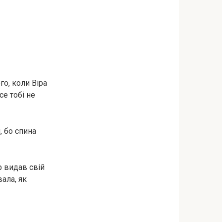
го, коли Віра
се тобі не
, бо спина
р видав свій
вала, як