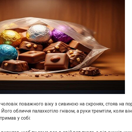
 чоловік поважного віку з сивиною на скронях, стояв на по
 Його обличчя палахкотіло гнівом, а руки тремтіли, коли він
 тримав у собі: