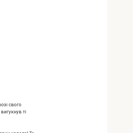
розі свого
 вигукнув ті