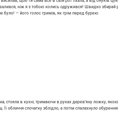
і висилав, щоб ти сама все в свій рот пхала, а від онуків цу
валився, ніж я з тобою колись одружився! Швидко збирай реч
е було! — його голос гримів, як грім перед бурею.
на, стояла в кухні, тримаючи в руках дерев’яну ложку, яко
 Її обличчя спочатку зблідло, а потім спалахнуло обурення