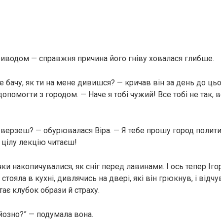
иводом — справжня причина його гніву ховалася глибше.
е бачу, як ти на мене дивишся? — кричав він за день до цьо
опомогти з городом. — Наче я тобі чужий! Все тобі не так, в
и верзеш? — обурювалася Віра. — Я тебе прошу город полити
і цілу лекцію читаєш!
чки накопичувалися, як сніг перед лавинами. І ось тепер Іго
стояла в кухні, дивлячись на двері, які він грюкнув, і відчу
ає клубок образи й страху.
рйозно?” — подумала вона.