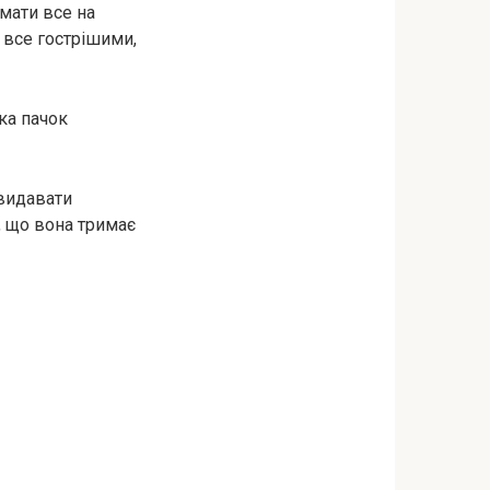
мати все на
и все гострішими,
ка пачок
 видавати
в, що вона тримає