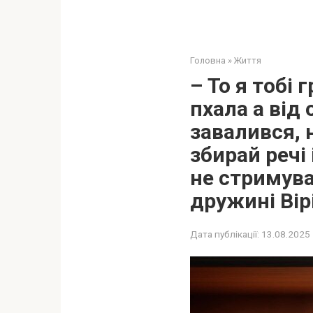
Головна
»
Життя
– То я тобі 
пхала а від 
завалився, 
збирай речі 
не стримува
дружині Вір
Дата публікації:
13.08.2025