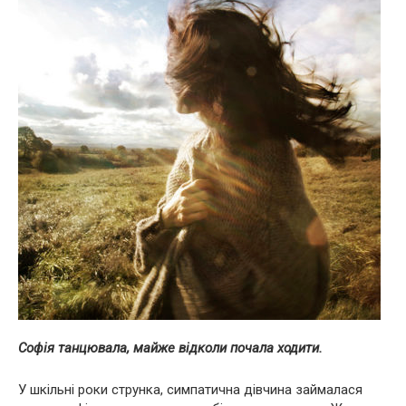
Софія танцювала, майже відколи почала ходити.
У шкільні роки струнка, симпатична дівчина займалася