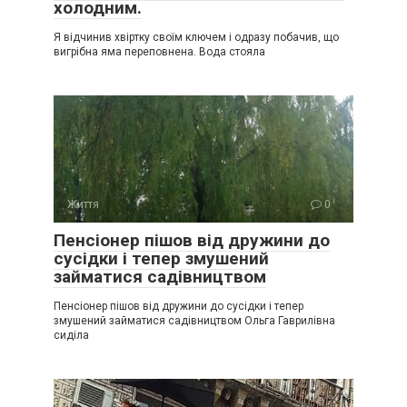
холодним.
Я відчинив хвіртку своїм ключем і одразу побачив, що
вигрібна яма переповнена. Вода стояла
Життя
0
Пенсіонер пішов від дружини до
сусідки і тепер змушений
займатися садівництвом
Пенсіонер пішов від дружини до сусідки і тепер
змушений займатися садівництвом Ольга Гаврилівна
сиділа