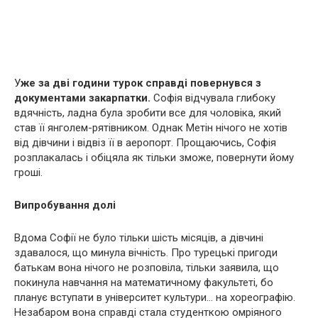
У
же за дві години турок справді повернувся з
документами закарпатки.
Софія відчувала глибоку
вдячність, ладна була зробити все для чоловіка, який
став її янголем-рятівником. Однак Метін нічого не хотів
від дівчини і відвіз її в аеропорт. Прощаючись, Софія
розплакалась і обіцяла як тільки зможе, повернути йому
гроші.
Випробування долі
Вдома Софії не було тільки шість місяців, а дівчині
здавалося, що минула вічність. Про турецькі пригоди
батькам вона нічого не розповіла, тільки заявила, що
покинула навчання на математичному факультеті, бо
планує вступати в університет культури… на хореографію.
Незабаром вона справді стала студенткою омріяного