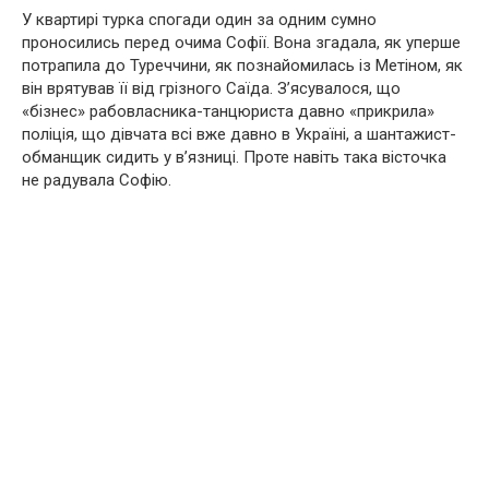
У квартирі турка спогади один за одним сумно
проносились перед очима Софії. Вона згадала, як уперше
потрапила до Туреччини, як познайомилась із Метіном, як
він врятував її від грізного Саїда. З’ясувалося, що
«бізнес» рабовласника-танцюриста давно «прикрила»
поліція, що дівчата всі вже давно в Україні, а шантажист-
обманщик сидить у в’язниці. Проте навіть така вісточка
не радувала Софію.