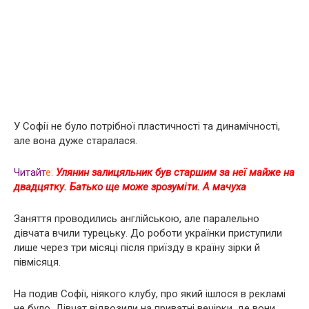
У Софії не було потрібної пластичності та динамічності,
але вона дуже старалася.
Читайт
е
:
Улянин залицяльник був старшим за неї майже на
двадцятку. Батько ще може зрозуміти. А мачуха
Заняття проводились англійською, але паралельно
дівчата вчили турецьку. До роботи українки приступили
лише через три місяці після приїзду в країну зірки й
півмісяця.
На подив Софії, ніякого клубу, про який ішлося в рекламі
не було. Дівчат відвозили на приватні вечірки, де вони