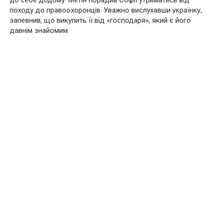
до себе додому. Метін порадив Софії утриматись від
походу до правоохоронців. Уважно вислухавши українку,
запевнив, що викупить її від «господаря», який є його
давнім знайомим.