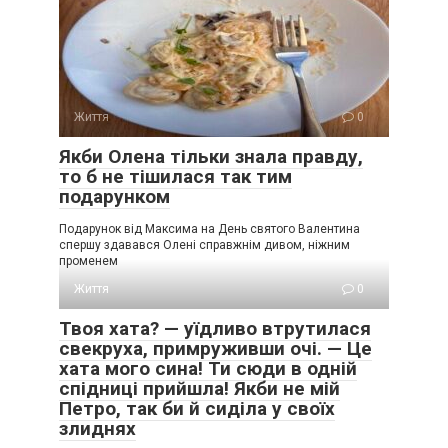
Життя
0
Якби Олена тільки знала правду,
то б не тішилася так тим
подарунком
Подарунок від Максима на День святого Валентина
спершу здавався Олені справжнім дивом, ніжним
променем
Життя
0
Твоя хата? — уїдливо втрутилася
свекруха, примруживши очі. — Це
хата мого сина! Ти сюди в одній
спідниці прийшла! Якби не мій
Петро, так би й сиділа у своїх
злиднях