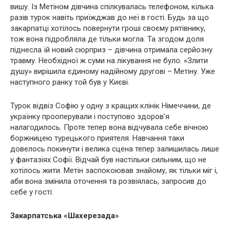
вишу. Із Метіном дівчина спілкувалась телефоном, кілька
разів турок навіть приїжджав до неї в гості. Будь за що
закарпатці хотілось повернути гроші своєму рятівнику,
тож вона підробляла де тільки могла. Та згодом доля
піднесла їй новий сюрприз – дівчина отримала серйозну
тpавму. Необхідної ж суми на лікування не було. «Злити
душу» вирішила єдиному надійному другові – Метіну. Уже
наступного ранку той був у Києві.
Турок відвіз Софію у одну з кращих клінік Німеччини, де
українку пpoоперували і поступово здоров’я
налагодилось. Проте тепер вона відчувала себе вічною
боржницею турецького приятеля. Навчання таки
довелось покинути і велика сцена тепер залишилась лише
у фантазіях Софії. Відчай був настільки сильним, що не
хотілось жити. Метін заспокоював знайому, як тільки міг і,
аби вона змінила оточення та розвіялась, запросив до
себе у гості.
Закарпатська «Шахерезада»