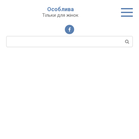
Перейти
Особлива
до
Тільки для жінок
вмісту
Пошук: