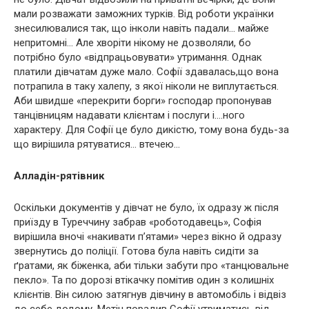
мали розважати заможних турків. Від роботи українки
знесилювалися так, що інколи навіть падали… майже
непритомні… Але хворіти нікому не дозволяли, бо
потрібно було «відпрацьовувати» утримання. Однак
платили дівчатам дуже мало. Софії здавалась,що вона
потрапила в таку халепу, з якої ніколи не виплутається.
Аби швидше «перекрити борги» господар пропонував
танцівницям надавати клієнтам і послуги і….ного
характеру. Для Софії це було дикістю, тому вона будь-за
що вирішила рятуватися… втечею…
Алладін-рятівник
Оскільки документів у дівчат не було, їх одразу ж після
приїзду в Туреччину забрав «роботодавець», Софія
вирішила вночі «накивати п’ятами» через вікно й одразу
звернутись до поліції. Готова була навіть сидіти за
ґратами, як біженка, аби тільки забути про «танцювальне
пекло». Та по дорозі втікачку помітив один з колишніх
клієнтів. Він силою затягнув дівчину в автомобіль і відвіз