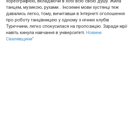
хореографією, вкладаючи в хобі всю свою душу. Жила
танцем, музикою, рухами… Іноземні мови хустянці теж
давались легко, тому, вичитавши в Інтернеті оголошення
про роботу танцівницею у одному з нічних клубів
Туреччини, легко спокусилася на пропозицію. Заради мрії
навіть кинула навчання в університеті.
Новини
Свалявщини”