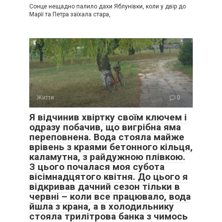
Сонце нещадно палило дахи Яблунівки, коли у двір до
Марії та Петра заїхала стара,
Життя
0
Я відчинив хвіртку своїм ключем і
одразу побачив, що вигрібна яма
переповнена. Вода стояла майже
врівень з краями бетонного кільця,
каламутна, з райдужною плівкою.
З цього почалася моя субота
вісімнадцятого квітня. До цього я
відкривав дачний сезон тільки в
червні – коли все працювало, вода
йшла з крана, а в холодильнику
стояла трилітрова банка з чимось