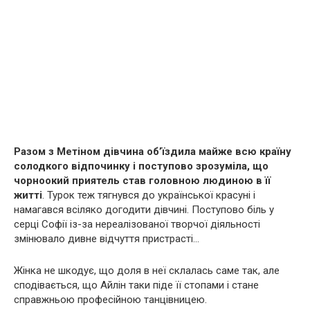
Разом з Метіном дівчина об’їздила майже всю країну
солодкого відпочинку і поступово зрозуміла, що
чорноокий приятель став головною людиною в її
житті
. Турок теж тягнувся до української красуні і
намагався всіляко догодити дівчині. Поступово біль у
серці Софії із-за нереалізованої творчої діяльності
змінювало дивне відчуття пристрасті…
Жінка не шкодує, що доля в неї склалась саме так, але
сподівається, що Айлін таки піде її стопами і стане
справжньою професійною танцівницею.