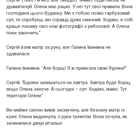
Сергій: (Тихо і м’яко, але твердо) “Мамо, будь ласка, не
драматизуй. Олена має рацію. У неї тут свої правила. Вона
господиня цього будинку. Ми з тобою поїмо гарбузовий
суп, ти спробуєш, він справді дуже смачний. Ходімо, я тобі
краще покажу свої нові фотографії з риболовлі. А Олена
поки закінчить.”
Сергій взяв матір за руку, але Галина Іванівна не
здавалася.
Галина Іванівна: “Але борщ! Я ж привезла свіжі буряки!”
Сергій: “Буряки залишаться на завтра. Завтра буде борщ,
якщо Олена захоче. А сьогодні – суп. Ходімо, мамо. Тут
територія Олени.”
Він майже силою вивів засмучену, але безсилу матір із
кухні. Олена видихнула, її руки тремтіли. Вона почула, як
зачинилися двері вітальні.