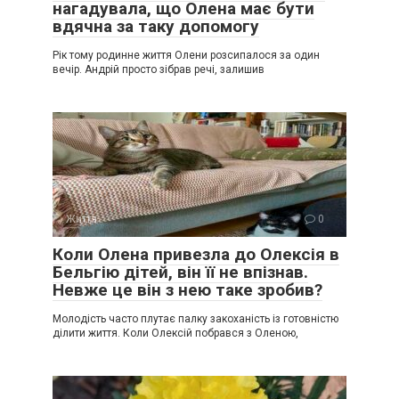
нагадувала, що Олена має бути
вдячна за таку допомогу
Рік тому родинне життя Олени розсипалося за один
вечір. Андрій просто зібрав речі, залишив
Життя
0
Коли Олена привезла до Олексія в
Бельгію дітей, він її не впізнав.
Невже це він з нею таке зробив?
Молодість часто плутає палку закоханість із готовністю
ділити життя. Коли Олексій побрався з Оленою,