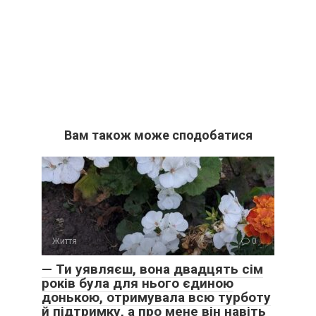
Вам також може сподобатися
Життя
0
— Ти уявляєш, вона двадцять сім
років була для нього єдиною
донькою, отримувала всю турботу
й підтримку, а про мене він навіть