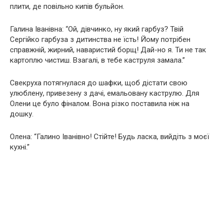
плити, де повільно кипів бульйон.
Галина Іванівна: “Ой, дівчинко, ну який гарбуз? Твій
Сергійко гарбуза з дитинства не їсть! Йому потрібен
справжній, жирний, наваристий борщ! Дай-но я. Ти не так
картоплю чистиш. Взагалі, в тебе каструля замала.”
Свекруха потягнулася до шафки, щоб дістати свою
улюблену, привезену з дачі, емальовану каструлю. Для
Олени це було фіналом. Вона різко поставила ніж на
дошку.
Олена: “Галино Іванівно! Стійте! Будь ласка, вийдіть з моєї
кухні.”