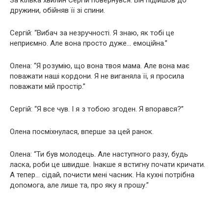
За кілька хвилин Сергій повернувся. Він підійшов до
дружини, обійняв її зі спини.
Сергій: “Вибач за незручності. Я знаю, як тобі це
неприємно. Але вона просто дуже… емоційна.”
Олена: “Я розумію, що вона твоя мама. Але вона має
поважати наші кордони. Я не виганяла її, я просила
поважати мій простір.”
Сергій: “Я все чув. І я з тобою згоден. Я впорався?”
Олена посміхнулася, вперше за цей ранок.
Олена: “Ти був молодець. Але наступного разу, будь
ласка, роби це швидше. Інакше я встигну почати кричати.
А тепер… сідай, почисти мені часник. На кухні потрібна
допомога, але лише та, про яку я прошу.”