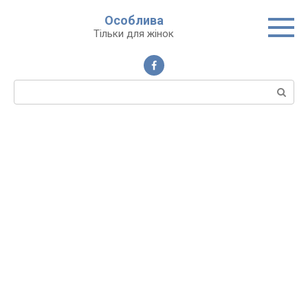
Перейти
Особлива
до
Тільки для жінок
вмісту
Пошук: