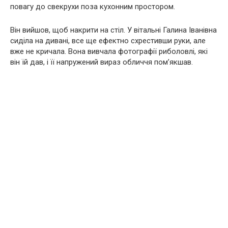
повагу до свекрухи поза кухонним простором.
Він вийшов, щоб накрити на стіл. У вітальні Галина Іванівна
сиділа на дивані, все ще ефектно схрестивши руки, але
вже не кричала. Вона вивчала фотографії риболовлі, які
він їй дав, і її напружений вираз обличчя пом’якшав.