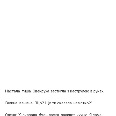
Настала тиша. Свекруха застигла з каструлею в руках.
Галина Іванівна: “Що? Що ти сказала, невістко?”
Олена: “Я сказала, будь ласка, залиште кухню. Я сама