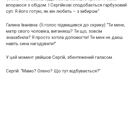
впораюся з обідом. І Сергійкові сподобається гарбузовий
суп. Я його готую, як він любить – з імбиром.”
Галина Іванівна: (Її голос підвищився до скрику) “Ти мене,
матір свого чоловіка, виганяєш? Ти що, зовсім
знахабніла? Я просто хотіла допомогти! Ти мені не даєш
навіть сина нагодувати!”
У цей момент увійшов Сергій, збентежений галасом.
Сергій: “Мамо? Олено? Що тут відбувається?”