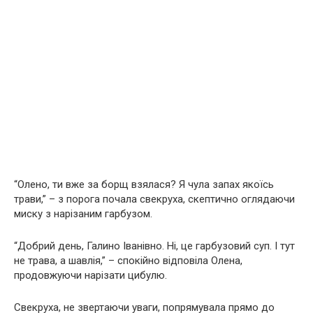
“Олено, ти вже за борщ взялася? Я чула запах якоїсь
трави,” – з порога почала свекруха, скептично оглядаючи
миску з нарізаним гарбузом.
“Добрий день, Галино Іванівно. Ні, це гарбузовий суп. І тут
не трава, а шавлія,” – спокійно відповіла Олена,
продовжуючи нарізати цибулю.
Свекруха, не звертаючи уваги, попрямувала прямо до