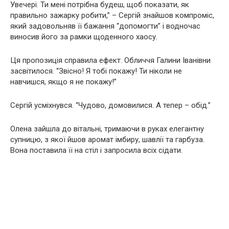
Увечері. Ти мені потрібна будеш, щоб показати, як
правильно зажарку робити,” – Сергій знайшов компроміс,
який задовольняв її бажання “допомогти” і водночас
виносив його за рамки щоденного хаосу.
Ця пропозиція справила ефект. Обличчя Галини Іванівни
засвітилося. “Звісно! Я тобі покажу! Ти ніколи не
навчишся, якщо я не покажу!”
Сергій усміхнувся. “Чудово, домовилися. А тепер – обід.”
Олена зайшла до вітальні, тримаючи в руках елегантну
супницю, з якої йшов аромат імбиру, шавлії та гарбуза.
Вона поставила її на стіл і запросила всіх сідати.