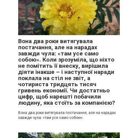
Життя
0
Вона два роки витягувала
постачання, але на нарадах
завжди чула: «там усе само
собою». Коли зрозуміла, що ніхто
не помітить її внеску, вирішила
діяти інакше – і наступної наради
поклала на стіл не звіт, а
чотириста тридцять тисяч
гривень економії. Чи достатньо
цифр, щоб нарешті побачили
людину, яка стоїть за компанією?
Вона два роки витягувала постачання, але на нарадах
завжди чула: «там усе само собою».