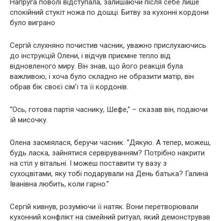
Напруга поволі відступала, залишаючи після себе лише
спокійний стукіт ножа по дошці. Битву за кухонні кордони
було виграно
Сергій слухняно почистив часник, уважно прислухаючись
до інструкцій Олени, і відчув приємне тепло від
відновленого миру. Він знав, що його реакція була
важливою, і хоча було складно не образити матір, він
обрав бік своєї сім’ї та її кордонів.
“Ось, готова партія часнику, Шефе,” – сказав він, подаючи
їй мисочку.
Олена засміялася, беручи часник. “Дякую. А тепер, можеш,
будь ласка, зайнятися сервіруванням? Потрібно накрити
на стіл у вітальні. І можеш поставити ту вазу з
сухоцвітами, яку тобі подарували на День батька? Галина
Іванівна любить, коли гарно.”
Сергій кивнув, розуміючи її натяк. Вони перетворювали
кухонний конфлікт на сімейний ритуал, який демонстрував