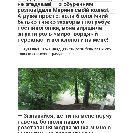
не згадував! — з обуренням
розповідала Марина своїй колезі. —
А дуже просто: коли біологічний
батько тяжко захворів і потребує
постійної опіки, вона вирішила
зіграти роль «миротворця» й
перекласти всі клопоти на мене!
— Ти уявляєш, вона двадцять сім років була для нього
єдиною донькою, отримувала всю
Життя
0
— Зізнавайся, це ти на мене порчу
навела, бо після нашого
розставання жодна жінка зі мною