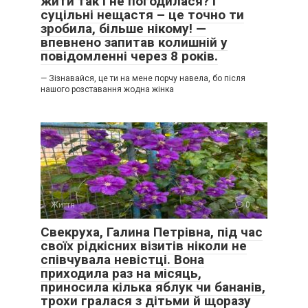
жити так і не погодилася? І
суцільні нещастя – це точно ти
зробила, більше нікому! —
впевнено запитав колишній у
повідомленні через 8 років.
— Зізнавайся, це ти на мене порчу навела, бо після
нашого розставання жодна жінка
Життя
0
Свекруха, Галина Петрівна, під час
своїх рідкісних візитів ніколи не
співчувала невістці. Вона
приходила раз на місяць,
приносила кілька яблук чи бананів,
трохи гралася з дітьми й щоразу