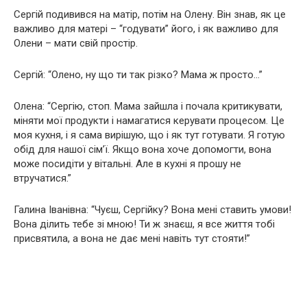
Сергій подивився на матір, потім на Олену. Він знав, як це
важливо для матері – “годувати” його, і як важливо для
Олени – мати свій простір.
Сергій: “Олено, ну що ти так різко? Мама ж просто…”
Олена: “Сергію, стоп. Мама зайшла і почала критикувати,
міняти мої продукти і намагатися керувати процесом. Це
моя кухня, і я сама вирішую, що і як тут готувати. Я готую
обід для нашої сім’ї. Якщо вона хоче допомогти, вона
може посидіти у вітальні. Але в кухні я прошу не
втручатися.”
Галина Іванівна: “Чуєш, Сергійку? Вона мені ставить умови!
Вона ділить тебе зі мною! Ти ж знаєш, я все життя тобі
присвятила, а вона не дає мені навіть тут стояти!”