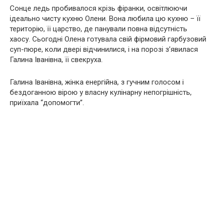
Сонце ледь пробивалося крізь фіранки, освітлюючи
ідеально чисту кухню Олени. Вона любила цю кухню – її
територію, її царство, де панували повна відсутність
хаосу. Сьогодні Олена готувала свій фірмовий гарбузовий
суп-пюре, коли двері відчинилися, і на порозі з’явилася
Галина Іванівна, її свекруха.
Галина Іванівна, жінка енергійна, з гучним голосом і
бездоганною вірою у власну кулінарну непогрішність,
приїхала “допомогти”.