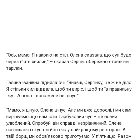
“Ось, мамо. Я накрию на стіл. Олена сказала, що суп буде
через п’ять хвилин,” – сказав Сергій, обережно ставлячи
тарілки.
Галина Іванівна підняла очі. “Знаєш, Сергійку, це ж не діло.
Я стільки сил віддала, щоб ти виріс, і щоб ти їв правильну
їжу… А вона… вона мене не цінує.”
“Мамо, я ціную. Олена цінує. Але ми вже дорослі, і ми самі
вирішуємо, що нам їсти. Гарбузовий суп – це новий
улюблений. Спробуй, він справді незрівнянний. Олена
навчилася готувати його як у найкращому ресторані. А
твій борщ ми обов’язково приготуємо. У п’ятницю. Разом.