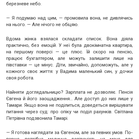
березневе небо.
— Я подумаю над цим, — промовила вона, не дивлячись
на нього. — Але нічого не обіцяю.
Вдома жінка взялася складати список. Вона діяла
практично, без емоцій. У неї була двокімнатна квартира,
на першому поверсі — це плюс. Їй скоро на пенсію,
працює бухгалтером, але можуть залишити лише на
півставки — це мінус. Діти, звичайно, допоможуть, але у
кожного своє життя: у Вадима маленький син, у дочки
своя робота.
Найняти доглядальницю? Зарплата не дозволяє. Пенсія
Євгена й його заощадження… Але доступ до них лише у
Тамари. Якщо вона не поділиться, доведеться вирішувати
питання через суд: про опіку чи поділ рахунків. Світлана
Петрівна подзвонила Тамарі.
— Я готова наглядати за Євгеном, але за певних умов. По-
перше, потрібна медична довіреність на мене для