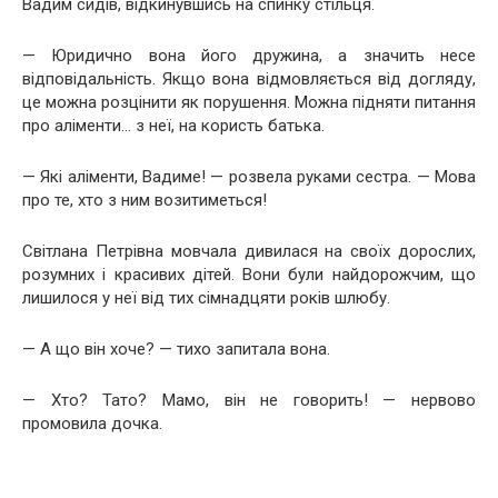
Вадим сидів, відкинувшись на спинку стільця.
— Юридично вона його дружина, а значить несе
відповідальність. Якщо вона відмовляється від догляду,
це можна розцінити як порушення. Можна підняти питання
про аліменти… з неї, на користь батька.
— Які аліменти, Вадиме! — розвела руками сестра. — Мова
про те, хто з ним возитиметься!
Світлана Петрівна мовчала дивилася на своїх дорослих,
розумних і красивих дітей. Вони були найдорожчим, що
лишилося у неї від тих сімнадцяти років шлюбу.
— А що він хоче? — тихо запитала вона.
— Хто? Тато? Мамо, він не говорить! — нервово
промовила дочка.