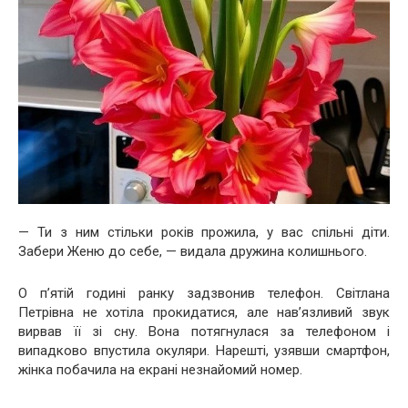
— Ти з ним стільки років прожила, у вас спільні діти.
Забери Женю до себе, — видала дружина колишнього.
О п’ятій годині ранку задзвонив телефон. Світлана
Петрівна не хотіла прокидатися, але нав’язливий звук
вирвав її зі сну. Вона потягнулася за телефоном і
випадково впустила окуляри. Нарешті, узявши смартфон,
жінка побачила на екрані незнайомий номер.