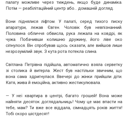
палату можливе через тиждень, якщо буде динаміка.
Потім — реабілітаційний центр або… домашній догляд.
Вони піднялися ліфтом. У палаті, серед тихого писку
апаратури, лежав Євген. Чоловік був невпізнанний.
Половина обличчя обвисла, рука лежала на ковдрі, як
чужа. Побачивши колишню дружину, його ліве око
сіпнулося. Він спробував щось сказати, але вийшов лише
незрозумілий звук. З кута рота потекла слина.
Світлана Петрівна підійшла, автоматично взяла серветку
зі столика й витерла. Жест був настільки звичним, що
вона сама здригнулася. Ввечері до жінки прийшли діти.
Катя, жива й емоційна, активно жестикулювала.
— У неї квартира в центрі, багато грошей! Вона може
найняти десяток доглядальниць! Чому це має впасти на
тебе, мам? Ти вже все віддала, сімнадцять років життя!
Тобі скоро шістдесят!