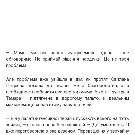
— Мамо, ми всі разом зустрінемось вдень і все
обговоримо. Не приймай рішення наодинці. Це не твоя
проблема.
Але проблема вже увійшла в дім, як протяг. Світлана
Петрівна поїхала до лікарні. Не з благородства, а з
необхідності побачити все своїми очима. У холі її зустріла
Тамара — підтягнена, в дорогому пальто, з ідеальним
макіяжем, що ховав втому навколо очей.
— Він у палаті інтенсивної терапії, пускають всього на п’ять
хвилин, — сказала вона без прелюдій. — Документи ось. Я
вже переговорила з завідувачем. Переведення у звичайну