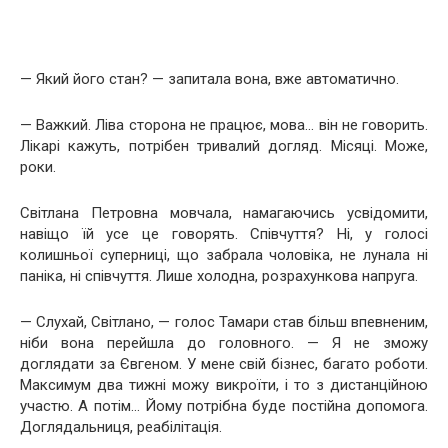
— Який його стан? — запитала вона, вже автоматично.
— Важкий. Ліва сторона не працює, мова… він не говорить.
Лікарі кажуть, потрібен тривалий догляд. Місяці. Може,
роки.
Світлана Петровна мовчала, намагаючись усвідомити,
навіщо їй усе це говорять. Співчуття? Ні, у голосі
колишньої суперниці, що забрала чоловіка, не лунала ні
паніка, ні співчуття. Лише холодна, розрахункова напруга.
— Слухай, Світлано, — голос Тамари став більш впевненим,
ніби вона перейшла до головного. — Я не зможу
доглядати за Євгеном. У мене свій бізнес, багато роботи.
Максимум два тижні можу викроїти, і то з дистанційною
участю. А потім… Йому потрібна буде постійна допомога.
Доглядальниця, реабілітація.