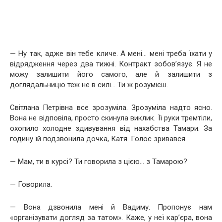
— Ну так, адже він тебе кличе. А мені… мені треба їхати у
відрядження через два тижні. Контракт зобов’язує. Я не
можу залишити його самого, але й залишити з
доглядальницю теж не в силі… Ти ж розумієш.
Світлана Петрівна все зрозуміла. Зрозуміла надто ясно.
Вона не відповіла, просто скинула виклик. Її руки тремтіли,
охопило холодне здивування від нахабства Тамари. За
годину їй подзвонила дочка, Катя. Голос зривався.
— Мам, ти в курсі? Ти говорила з цією… з Тамарою?
— Говорила.
— Вона дзвонила мені й Вадиму. Пропонує нам
«організувати догляд за татом». Каже, у неї кар’єра, вона