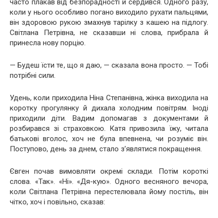
часто плакав від безпорадності й сердився. Одного разу,
коли у нього особливо погано виходило рухати пальцями,
він здоровою рукою змахнув тарілку з кашею на підлогу.
Світлана Петрівна, не сказавши ні слова, прибрала й
принесла нову порцію.
— Будеш їсти те, що я даю, — сказала вона просто. — Тобі
потрібні сили.
Удень, коли приходила Ніна Степанівна, жінка виходила на
коротку прогулянку й дихала холодним повітрям. Іноді
приходили діти. Вадим допомагав з документами й
розбирався зі страховкою. Катя привозила їжу, читала
батькові вголос, хоч не була впевнена, чи розуміє він.
Поступово, день за днем, стало з’являтися покращення.
Євген почав вимовляти окремі склади. Потім короткі
слова. «Так». «Ні». «Дя-кую». Одного весняного вечора,
коли Світлана Петрівна перестелювала йому постіль, він
чітко, хоч і повільно, сказав: