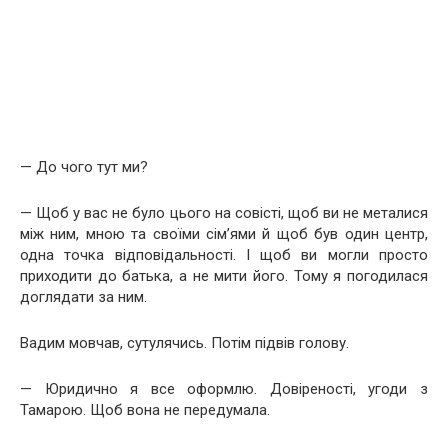
— До чого тут ми?
— Щоб у вас не було цього на совісті, щоб ви не металися
між ним, мною та своїми сім’ями й щоб був один центр,
одна точка відповідальності. І щоб ви могли просто
приходити до батька, а не мити його. Тому я погодилася
доглядати за ним.
Вадим мовчав, сутулячись. Потім підвів голову.
— Юридично я все оформлю. Довіреності, угоди з
Тамарою. Щоб вона не передумала.