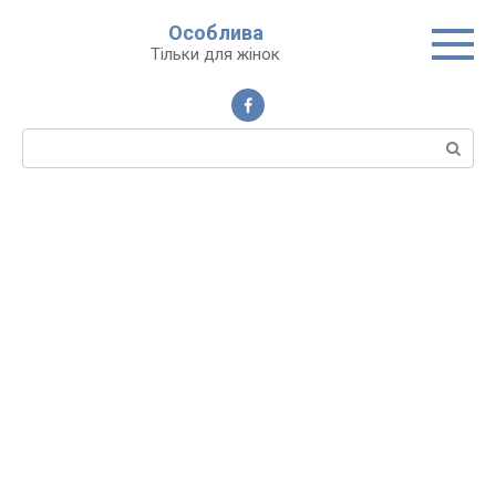
Перейти
Особлива
до
Тільки для жінок
вмісту
Пошук: