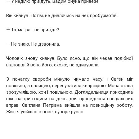
— У неділю приїдуть. Вадим онука привезе.
Він кивнув. Потім, не дивлячись на неї, пробурмотів:
— Та-ма-ра… не при-їде?
— Не знаю. Не дзвонила.
Чоловік знову кивнув. Було ясно, що він чекав подібної
відповіді й вона його, схоже, не здивувала.
З початку хвороби минуло чимало часу, і Євген міг
повільно, з палицею, пересуватися квартирою. Мова стала
зрозумілішою, хоч і повільною. Доглядальниця приходила
вже на три години на день, для проведення спеціальних
вправ. Світлана Петрівна вийшла на повноцінну роботу.
Життя увійшло в нове, суворе русло.