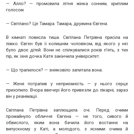
— Алло? — промовила літня жінка сонним, хриплим
голосом.
— Світлано? Це Тамара. Тамара, дружина Євгена.
В кімнаті повисла тиша. Світлана Петрівна присіла на
ліжко. Євген був її колишнім чоловіком, від якого у неї
було двоє дітей. Вони не спілкувалися років п’ять, з тих
пір, як їхня дочка Катя закінчила університет.
— Що трапилося? — зніяковіло запитала вона.
— Женя потрапив у неприємність — у нього серце
прихопило. Вчора ввечері його привезли до лікарні, зараз
він у реанімації.
Світлана Петрівна заплющила очі. Перед очими
промайнуло обличчя Євгена — не того, сивого й
обвислого, яким вона бачила його востаннє на
випускному у Каті, а молодого, з ясними очима й