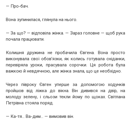
— Про-бач.
Вона зупинилася, глянула на нього.
— За що? — відповіла жінка. — Зараз головне — щоб рука
почала працювати.
Колишня дружина не пробачила Євгена. Вона просто
виконувала свої обов’язки, як колись готувала сніданки,
перевіряла уроки, прасувала сорочки. Ця робота була
важкою й невдячною, але жінка знала, що це необхідно.
Через півроку Євген уперше за допомогою ходунків
пройшов від ліжка до вікна. Він дивився на двір, на
молоду зелену, і сльози текли йому по щоках. Світлана
Петрівна стояла поряд.
— Ка-тя… Ва-дим… — вимовив він.