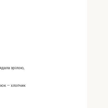
лядала зрілою,
алюк — хлопчик