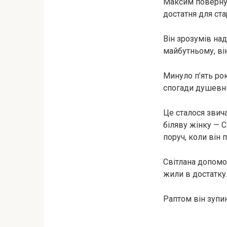
Максим повернув
достатня для ста
Він зрозумів над
майбутньому, ві
Минуло п’ять рок
спогади душевні,
Це сталося звич
біляву жінку — С
поруч, коли він
Світлана допомо
жили в достатку.
Раптом він зупин