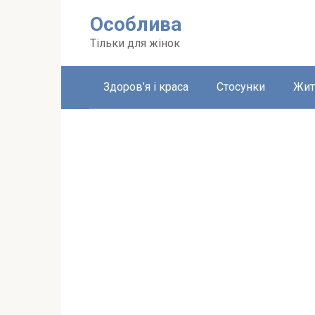
Перейти
Особлива
до
вмісту
Тільки для жінок
Здоров’я і краса
Стосунки
Жит