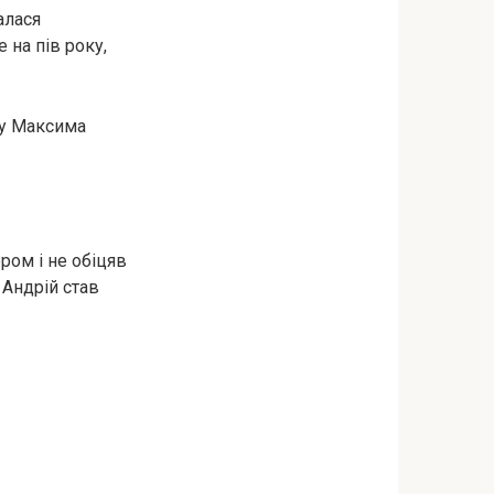
алася
на пів року,
му Максима
ером і не обіцяв
 Андрій став