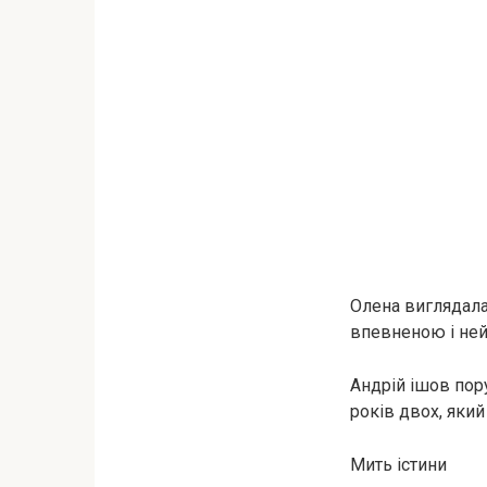
Олена виглядала 
впевненою і ней
Андрій ішов пору
років двох, який
Мить істини