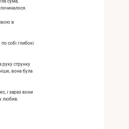
ула сума,
 починалося.
ливою в
 по собі глибокі
а руку струнку
ніше, вона була
с, і зараз вони
му любив.