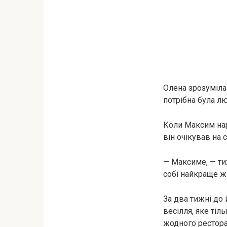
Олена зрозуміла 
потрібна була лю
Коли Максим нар
він очікував на 
— Максиме, — ти
собі найкраще жи
За два тижні до
весілля, яке тіл
жодного ресторан