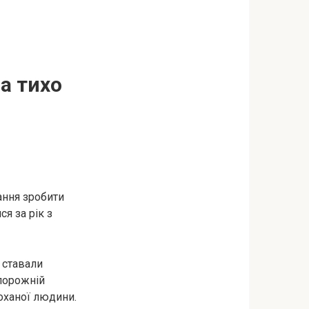
ла тихо
ання зробити
я за рік з
 ставали
порожній
коханої людини.