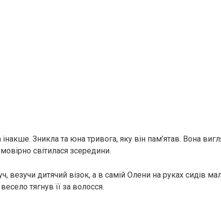
інакше. Зникла та юна тривога, яку він пам’ятав. Вона виг
мовірно світилася зсередини.
ч, везучи дитячий візок, а в самій Олени на руках сидів м
 весело тягнув її за волосся.