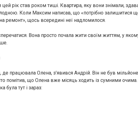
цей рік став роком тиші. Квартира, яку вони знімали, здав
лодною. Коли Максим написав, що «потрібно залишитися ще 
 на ремонт», щось всередині неї надломилося.
сперечатися. Вона просто почала жити своїм життям, у яко
ше.
ч
і, де працювала Олена, з’явився Андрій. Він не був мільйон
сто помітив, що Олена вже місяць ходить із сумними очима.
а була тут і зараз: