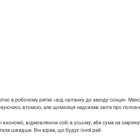
ітно в робочому ритмі «від світанку до заходу сонця». Ма
вуючись втомою, але щомісяця надсилав звіти про поповн
 економії, відмовляючи собі в усьому, аби сума на омріяну
ала швидше. Він вірив, що будує їхній рай.