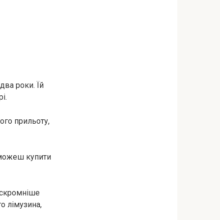
два роки. Їй
і.
ого прильоту,
 зможеш купити
айскромніше
го лімузина,