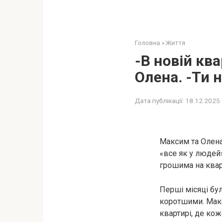
Головна
»
Життя
-В новій кв
Олена. -Ти 
Дата публікації:
18.12.2025
Максим та Олена
«все як у людей»
грошима на квар
Перші місяці бул
коротшими. Мак
квартирі, де кож