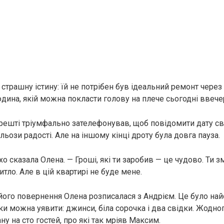
страшну істину: їй не потрібен був ідеальний ремонт через 
дина, якій можна покласти голову на плече сьогодні ввечер
ешті тріумфально зателефонував, щоб повідомити дату св
сльози радості. Але на іншому кінці дроту була довга пауза.
хо сказала Олена. — Гроші, які ти заробив — це чудово. Ти
тло. Але в цій квартирі не буде мене.
 його повернення Олена розписалася з Андрієм. Це було н
ьки можна уявити: джинси, біла сорочка і два свідки. Жодно
у на сто гостей, про які так мріяв Максим.