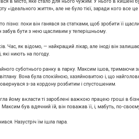
ся в місто, яке стало для нього чужим. У нього в кишені б
рту «ідеального життя», але не було тієї, заради кого все це
то пізно: поки він ганявся за статками, щоб зробити її щас
н забув бути з нею щасливим у теперішньому.
ів. Час, як відомо, — найкращий лікар, але іноді він залишає
 які ниють на погоду.
айного суботнього ранку в парку. Максим ішов, тримаючи з
вітлану. Вона була спокійною, хазяйновитою і, що найголов
 повернувся з-за кордону розбитим і спустошеним.
гла йому вкласти ті зароблені важкою працею гроші в бізне
 Максим був вдячний їй, він поважав її, і, мабуть, по-своє
ився. Назустріч їм ішла пара.