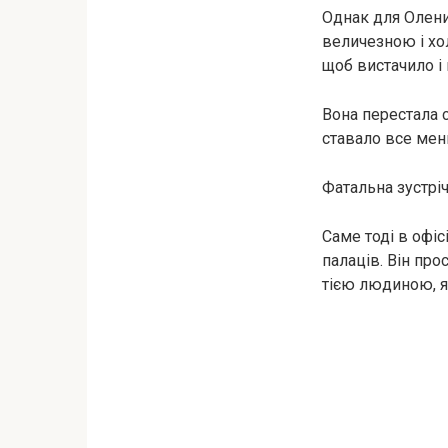
Однак для Олени 
величезною і хо
щоб вистачило і
Вона перестала 
ставало все мен
Фатальна зустрі
Саме тоді в офіс
палаців. Він про
тією людиною, як