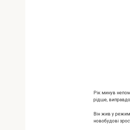
Рік минув непом
рідше, виправдо
Він жив у режимі
новобудові зрост