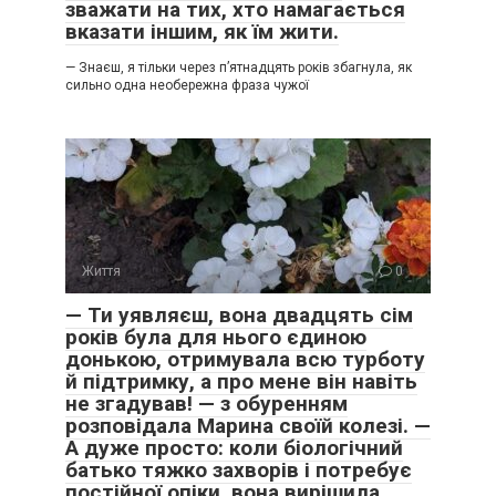
зважати на тих, хто намагається
вказати іншим, як їм жити.
— Знаєш, я тільки через п’ятнадцять років збагнула, як
сильно одна необережна фраза чужої
Життя
0
— Ти уявляєш, вона двадцять сім
років була для нього єдиною
донькою, отримувала всю турботу
й підтримку, а про мене він навіть
не згадував! — з обуренням
розповідала Марина своїй колезі. —
А дуже просто: коли біологічний
батько тяжко захворів і потребує
постійної опіки, вона вирішила