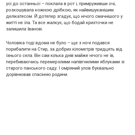
усі до останньої – поклала в рот і, примруживши очі,
розкошувала кожною дрібкою, як найвишуканішим
делікатесом. Й дотепер згадує, що нічого смачнішого у
житті не їла. Та все жалкує, що бодай крихточки не
залишила Іванові.
Чоловіка тоді вдома не було – ще з ночі подався
порибалити на Стир, за добрих кілометрів тридцять від
їхнього села. Він сам кілька днів майже нічого не їв,
перебиваючись перемерзлими напівгнилими яблуками зі
старого панського саду. І омріяний улов буквально
дорівнював спасінню родини.