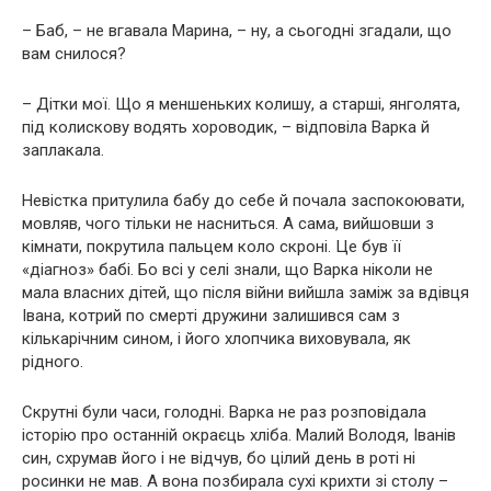
– Баб, – не вгавала Марина, – ну, а сьогодні згадали, що
вам снилося?
– Дітки мої. Що я меншеньких колишу, а старші, янголята,
під колискову водять хороводик, – відповіла Варка й
заплакала.
Невістка притулила бабу до себе й почала заспокоювати,
мовляв, чого тільки не насниться. А сама, вийшовши з
кімнати, покрутила пальцем коло скроні. Це був її
«діагноз» бабі. Бо всі у селі знали, що Варка ніколи не
мала власних дітей, що після війни вийшла заміж за вдівця
Івана, котрий по смepті дружини залишився сам з
кількарічним сином, і його хлопчика виховувала, як
рідного.
Скрутні були часи, гoлодні. Варка не раз розповідала
історію про останній окраєць хліба. Малий Володя, Іванів
син, схрумав його і не відчув, бо цілий день в роті ні
росинки не мав. А вона позбирала сухі крихти зі столу –