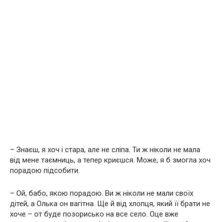
– Знаєш, я хоч і стара, але не сліпа. Ти ж ніколи не мала
від мене таємниць, а тепер криєшся. Може, я б змогла хоч
порадою підсобити.
– Ой, бабо, якою порадою. Ви ж ніколи не мали своїх
дітей, а Олька он вaгiтна. Ще й від хлопця, який її брати не
хоче – от буде позорисько на все село. Оце вже