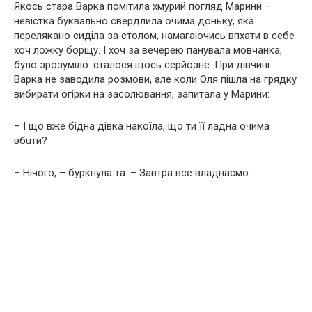
Якось стара Варка помітила хмурий погляд Марини –
невістка буквально свердлила очима доньку, яка
перелякано сиділа за столом, намагаючись впхати в себе
хоч ложку борщу. І хоч за вечерею панувала мовчанка,
було зрозуміло: сталося щось серйозне. При дівчині
Варка не заводила розмови, але коли Оля пішла на грядку
вибирати огірки на засолювання, запитала у Марини:
– І що вже бідна дівка накоїла, що ти її ладна очима
вбuти?
– Нічого, – буркнула та. – Завтра все владнаємо.