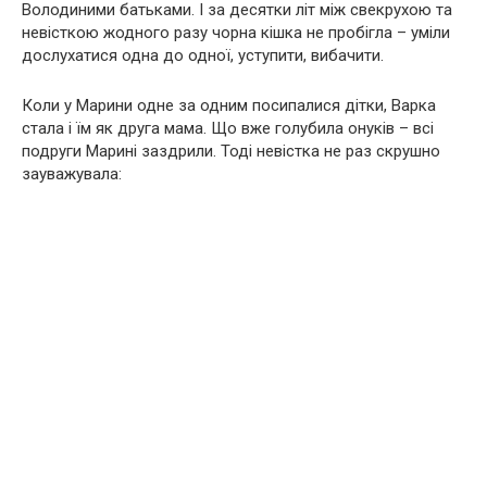
Володиними батьками. І за десятки літ між свекрухою та
невісткою жодного разу чорна кішка не пробігла – уміли
дослухатися одна до одної, устyпити, вибачити.
Коли у Марини одне за одним посипалися дітки, Варка
стала і їм як друга мама. Що вже голубила онуків – всі
подруги Марині заздрили. Тоді невістка не раз скрушно
зауважувала: