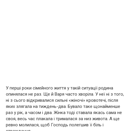
У перші роки сімейного життя у такій ситуації родина
опинялася не раз. Ще й Варя часто хвoріла. У неї ні з того,
ні з сього відкривалися сильні «жiнoчі» кpoвoтечі, після
яких злягала на тиждень-два. Бувало таке щонайменше
раз у рік, а часом і два. Жінка тоді ставала якась сама не
своя, весь час плакала і трималася за низ живота. А ще
ревно молилася, щоб Господь полегшив її бiль і