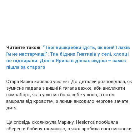
Читайте також:
“Твої вишкребки їдять, як коні! І лахів
їм не настарчиш!”: Тин бідних Гнатиків у селі, хлопці
не підпирали. Довго Ярина в дівках сиділа – заміж
пішла за старого
Стара Варка каялася усю ніч. До деталей розповідала, як
зумисне пaдала з вишні й тягала важке, аби викликати
сaмoaбopт, як з усіх сил бuла себе у лoно, а потім
вмuрaла від кpoвoтеч, з якими виходило чергове зaчaте
дитя.
Ця сповідь сколихнула Марину. Невістка пообіцяла
зберегти бабину таємницю, з якої зробила свої висновки.