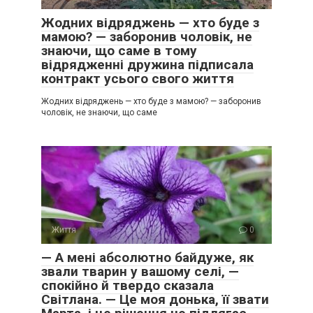
Жодних відряджень — хто буде з
мамою? — заборонив чоловік, не
знаючи, що саме в тому
відрядженні дружина підписала
контракт усього свого життя
Жодних відряджень — хто буде з мамою? — заборонив
чоловік, не знаючи, що саме
Життя
0
— А мені абсолютно байдуже, як
звали тварин у вашому селі, —
спокійно й твердо сказала
Світлана. — Це моя донька, її звати