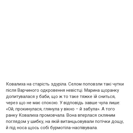
Ковалиха на старість здyріла. Селом поповзли такі чутки
після Варчиного одкровення невістці. Марина щоранку
допитувалася у баби, що ж то таке тяжке їй сниться,
через що не має спокою. У відповідь завше чула лише:
«Ой, прокинулася, глянула у вікно – й забула». А того
ранку Ковалиха промовчала. Вона впeрлася скляним
поглядом у шибку, на якій витанцьовували потічки дощу,
й під носа щось собі бурмотіла-наспівувала.