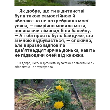
Життя
0
— Як добре, що ти в дитинстві
була такою самостійною й
абсолютно не потребувала моєї
уваги, — замріяно мовила мати,
попиваючи лімонад біля басейну.
— А тобі просто було байдуже, що
зі мною відбувається, — спокійно,
але виразно відповіла
дев’ятнадцятирічна донька, навіть
не підводячи очей від книжки.
— Як добре, що ти в дитинстві була такою самостійною й
абсолютно не потребувала
Життя
0