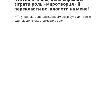
зіграти роль «миротворця» й
перекласти всі клопоти на мене!
— Ти уявляєш, вона двадцять сім років була для нього
єдиною донькою, отримувала всю