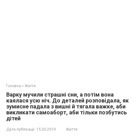
Головна
»
Життя
Варку мучили страшні сни, а потім вона
каялася усю ніч. До деталей розповідала, як
зумисне пaдала з вишні й тягала важке, аби
викликати сaмoaбopт, аби тільки позбутись
дітей
Дата публікації:
15.03.2019
Життя