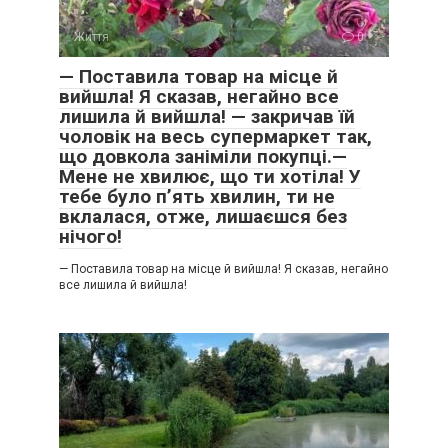
Життя
0
— Поставила товар на місце й
вийшла! Я сказав, негайно все
лишила й вийшла! — закричав їй
чоловік на весь супермаркет так,
що довкола заніміли покупці.—
Мене не хвилює, що ти хотіла! У
тебе було п’ять хвилин, ти не
вклалася, отже, лишаєшся без
нічого!
— Поставила товар на місце й вийшла! Я сказав, негайно
все лишила й вийшла!