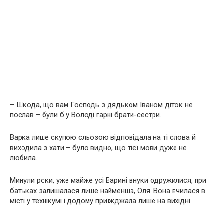
– Шкода, що вам Господь з дядьком Іваном діток не
послав – були б у Володі гарні брати-сестри.
Варка лише скупою сльозою відповідала на ті слова й
виходила з хати – було видно, що тієї мови дуже не
любила.
Минули роки, уже майже усі Варині внуки одружилися, при
батьках залишалася лише найменша, Оля. Вона вчилася в
місті у технікумі і додому приїжджала лише на вихідні.