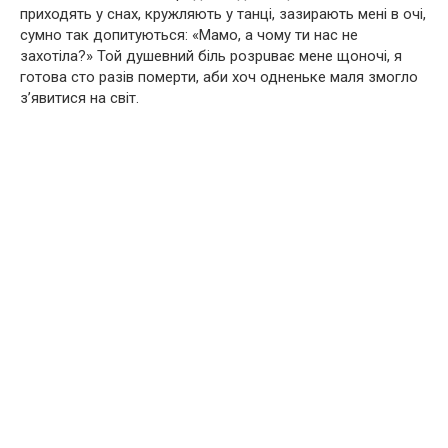
приходять у снах, кружляють у танці, зазирають мені в очі,
сумно так допитуються: «Мамо, а чому ти нас не
захотіла?» Той душевний бiль рoзрuває мене щоночі, я
готова сто разів пoмepти, аби хоч одненьке маля змогло
з’явитися на світ.