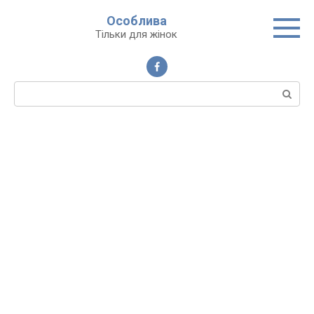
Перейти
Особлива
до
Тільки для жінок
вмісту
Пошук: