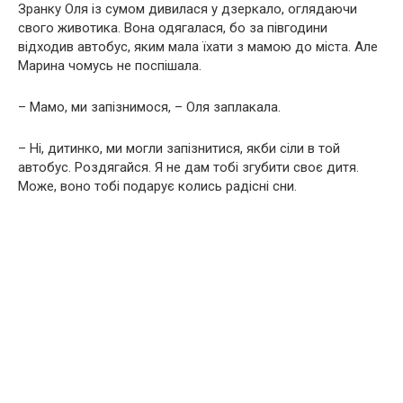
Зранку Оля із сумом дивилася у дзеркало, оглядаючи
свого животика. Вона одягалася, бо за півгодини
відходив автобус, яким мала їхати з мамою до міста. Але
Марина чомусь не поспішала.
– Мамо, ми запізнимося, – Оля заплакала.
– Ні, дитинко, ми могли запізнитися, якби сіли в той
автобус. Роздягайся. Я не дам тобі згyбити своє дитя.
Може, воно тобі подарує колись радісні сни.