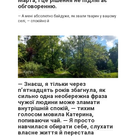
Марта, і це рішення не підлягає
обговоренню.
— А мені абсолютно байдуже, як звали тварин у вашому
селі, — спокійно й
Життя
0
— Знаєш, я тільки через
п’ятнадцять років збагнула, як
сильно одна необережна фраза
чужої людини може зламати
внутрішній спокій, — тихим
голосом мовила Катерина,
попиваючи чай. — Я просто
навчилася обирати себе, слухати
власне життя й перестала