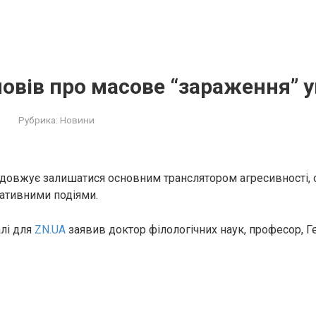
овів про масове “зараження” у
Рубрика:
Новини
довжує залишатися основним транслятором агресивності, 
ативними подіями.
алі для
ZN.UA
заявив доктор філологічних наук, професор, Г