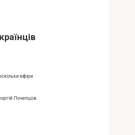
країнців
оскільки ефіри
еоргій Почепцов.