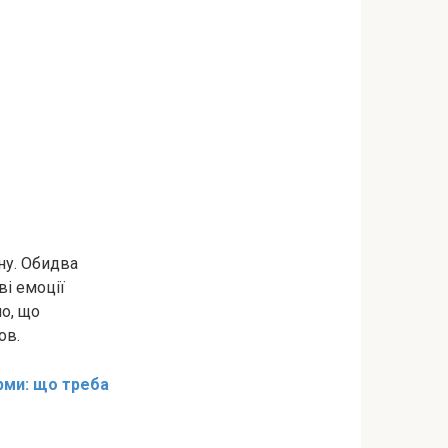
ну. Обидва
ві емоції
ло, що
ов.
рми: що треба