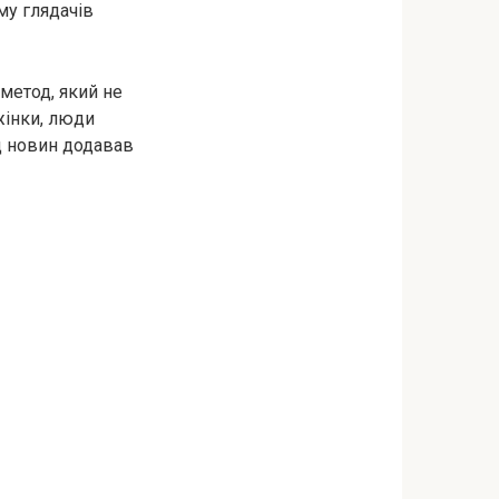
му глядачів
метод, який не
жінки, люди
яд новин додавав