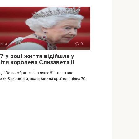
ини
0
7-у році життя відійшла у
іти королева Єлизавета ІІ
ні Великобританія в жалобі – не стало
еви Єлизавети, яка правила країною цілих 70