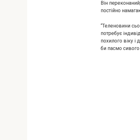
Він переконаний,
постійно намага
“Теленовини сьо
потребує індивід
похилого віку і
би пасмо сивого