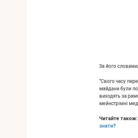
За його словами
“Свого часу пере
майдани були по
виходять за рамк
мейнстрімні мед
Читайте також
знати?