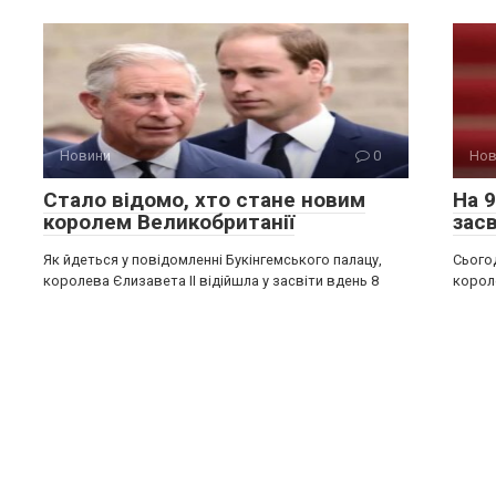
Новини
0
Нов
Стало відомо, хто стане новим
На 9
королем Великобританії
засв
Як йдеться у повідомленні Букінгемського палацу,
Сьогод
королева Єлизавета ІІ відійшла у засвіти вдень 8
корол