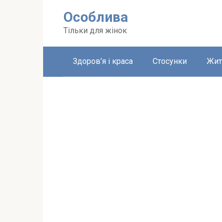
Перейти
Особлива
до
вмісту
Тільки для жінок
Здоров’я і краса
Стосунки
Жит