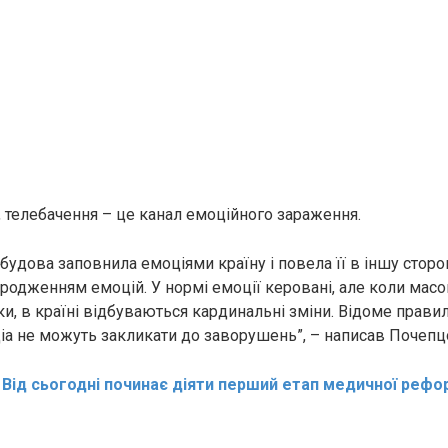
, телебачення – це канал емоційного зараження.
будова заповнила емоціями країну і повела її в іншу сторо
родженням емоцій. У нормі емоції керовані, але коли масо
и, в країні відбуваються кардинальні зміни. Відоме прави
іа не можуть закликати до заворушень”, – написав Почепц
:
Від сьогодні починає діяти перший етап медичної рефо