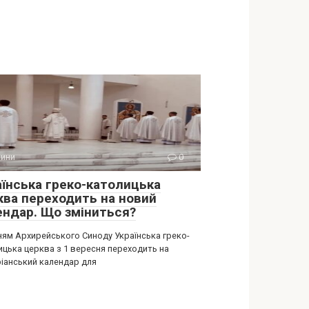
ини
0
аїнська греко-католицька
ква переходить на новий
ендар. Що зміниться?
ням Архирейського Синоду Українська греко-
ицька церква з 1 вересня переходить на
ріанський календар для