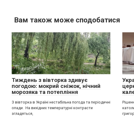
Вам також може сподобатися
Новини
0
Нов
Тиждень з вівторка здивує
Укр
погодою: мокрий сніжок, нічний
цер
морозяка та потепління
кал
З вівторка в Україні нестабільна погода та періодичні
Рішен
опади. На вихідних температурні контрасти
катол
згладяться,
григо