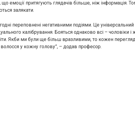
 що емоції притягують глядачів більше, ніж інформація. То
ються залякати.
годні переповнені негативними подіями. Це універсальний 
уального калібрування. Бояться однаково всі – чоловіки і 
 діти. Якби ми були ще більш вразливими, то кожен перегл
 волосся у кожну голову”, – додав професор.