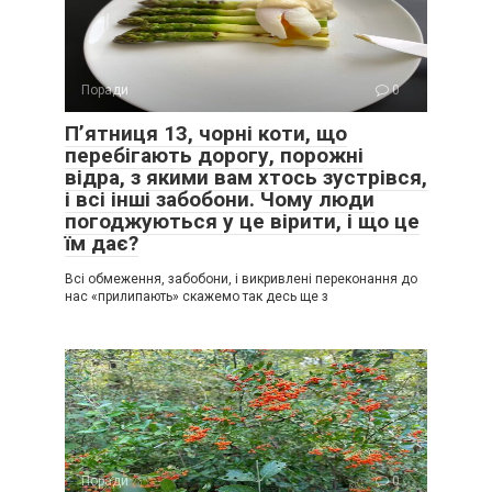
Поради
0
Пʼятниця 13, чорні коти, що
перебігають дорогу, порожні
відра, з якими вам хтось зустрівся,
і всі інші забобони. Чому люди
погоджуються у це вірити, і що це
їм дає?
Всі обмеження, забобони, і викривлені переконання до
нас «прилипають» скажемо так десь ще з
Поради
0