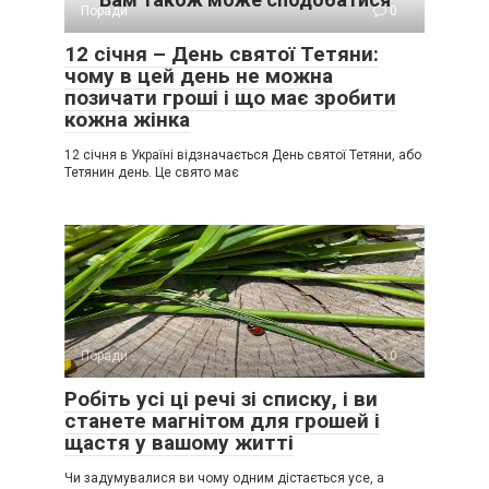
Поради
0
12 січня – День святої Тетяни:
чому в цей день не можна
позичати гроші і що має зробити
кожна жінка
12 січня в Україні відзначається День святої Тетяни, або
Тетянин день. Це свято має
Поради
0
Робіть усі ці речі зі списку, і ви
станете магнітом для грошей і
щастя у вашому житті
Чи задумувалися ви чому одним дістається усе, а