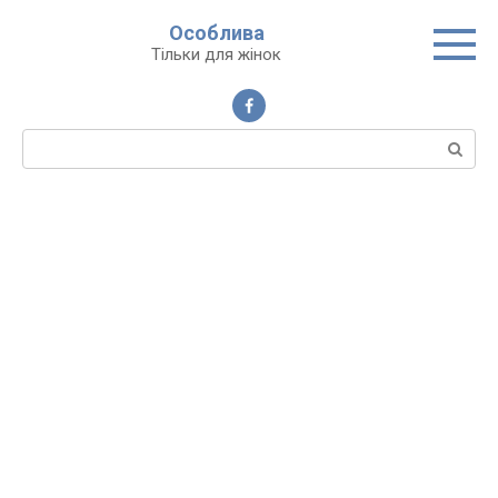
Перейти
Особлива
до
Тільки для жінок
вмісту
Пошук: