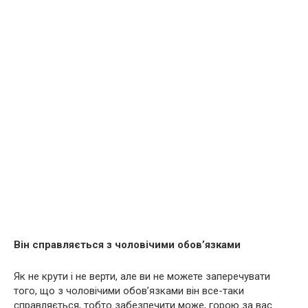
Він справляється з чоловічими обов’язками
Як не крути і не верти, але ви не можете заперечувати
того, що з чоловічими обов’язками він все-таки
справляється, тобто забезпечити може, горою за вас