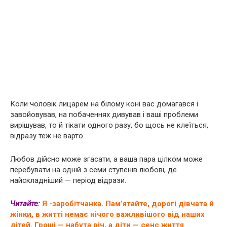
Коли чоловік лицарем на білому коні вас домагався і
завойовував, на побаченнях дивував і ваші проблеми
вирішував, то й тікати одного разу, бо щось не клеїться,
відразу теж не варто.
Любов дійсно може згасати, а ваша пара цілком може
перебувати на одній з семи ступенів любові, де
найскладніший — період відрази.
Читайте:
Я -заробітчанка. Пам’ятайте, дорогі дівчата й
жінки, в житті немає нічого важливішого від наших
дітей. Гроші — набута річ, а діти — сенс життя