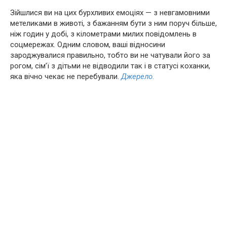
Зійшлися ви на цих бурхливих емоціях — з невгамовними
метеликами в животі, з бажанням бути з ним поруч більше,
ніж годин у добі, з кілометрами милих повідомлень в
соцмережах. Одним словом, ваші відносини
зароджувалися правильно, тобто ви не чатували його за
рогом, сім’ї з дітьми не відводили так і в статусі коханки,
яка вічно чекає не перебували.
Джерело.