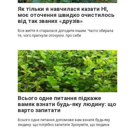
Як тільки я навчилася казати НІ,
моє оточення швидко очистилось
від так званих «друзів»
Все життя я старалася догодити іншим. Часто обирала
те, чого прагнули оточуючі. про себе
Поради
0
Всього одне питання підкаже
вамяк взнати будь-яку людину: що
варто запитати
Всього одне питання допоможе вам взнати будь-яку
людину: що потрібно запитати Зрозуміти, що людина