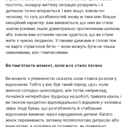
постоїть, складну життєву ситуацію розрулить і з
дитиною точно впорається. І вже якщо зовсім по-
чесному, то суть розбіжностей знову ж таки має більше
емоційний характер: вам ввижається, що нині ви стали
зовсім різними, пішли діаметрально протилежним шляхом,
або зовсім вам останнім часом здається, що ви стали
жити з чужою людиною. З такими думками в голові теж
не варто стрімголов бігти — вони можуть бути не тільки
оманливими, але і тимчасовими.
Ви пам’ятаєте момент, коли все стало погано
Ви можете з упевненістю сказати, коли стався розлом у
відносинах. Тобто у вас був такий період «до», коли
жилося солодко-шоколадно, але потім, наприклад,
почалися непереборні труднощі на роботі, тривала криза, і
ви тиском кредитної відповідальності відкрили у чоловіка
звіра. Іноді буває, що розгубленість в стабільних
відносинах виникає через народження дитини: багато
жінок переживають затяжну післяпологову депресію або
вічну втому, а чоловіки не розуміють, як правильно