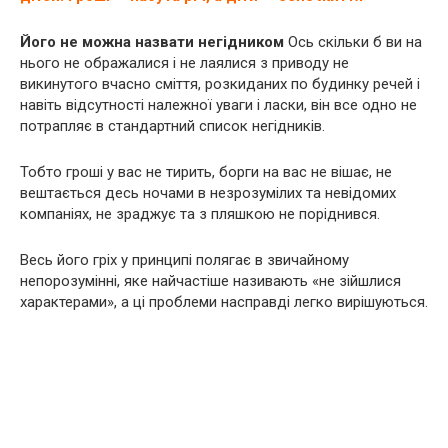
Його не можна назвати негідником
Ось скільки б ви на
нього не ображалися і не лаялися з приводу не
викинутого вчасно сміття, розкиданих по будинку речей і
навіть відсутності належної уваги і ласки, він все одно не
потрапляє в стандартний список негідників.
Тобто гроші у вас не тирить, борги на вас не вішає, не
вештається десь ночами в незрозумілих та невідомих
компаніях, не зраджує та з пляшкою не поріднився.
Весь його гріх у принципі полягає в звичайному
непорозумінні, яке найчастіше називають «не зійшлися
характерами», а ці проблеми насправді легко вирішуються.