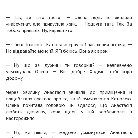
— Так, це тата твого… — Олена ледь не сказала
«наречена», але прикусила язик. — Подруга тата. Так. За
тобою прийшла. Ну, нарешті-то.
— Олено Іванівно. Катюся звернула благальний погляд. —
Не віддавайте мене їй. Я її боюсь. Вона як вовк.
— Ну що за дурниці ти говориш? — невпевнено
усміхнулась Олена. — Все добре. Ходімо, тобі пора
додому.
Через хвилину Анастасія увійшла до приміщення й
защебетала ласкаво про те, як їй сумувала за Катюсею.
Олена похитала головою. Їй здалося, що Анастасія
любить дівчинку, хоча щось у цій особливості її
насторожило.
— Ну, ми пішли, — медово усміхнулась Анастасія,