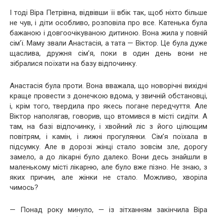
І тоді Віра Петрівна, відвівши її вбік так, щоб ніхто більше
не чув, і діти особливо, розповіла про все. Катенька була
бажаною і довгоочікуваною дитиною. Вона жила у повній
сім’ї. Маму звали Анастасія, а тата — Віктор. Це була дуже
щаслива, дружня сім’я, поки в один день вони не
зібралися поїхати на базу відпочинку.
Анастасія була проти. Вона вважала, що новорічні вихідні
краще провести з донечкою вдома, у звичній обстановці,
і, крім того, твердила про якесь погане передчуття. Але
Віктор наполягав, говорив, що втомився в місті сидіти. А
там, на базі відпочинку, і хвойний ліс з його цілющим
повітрям, і камін, і лижні прогулянки. Сім’я поїхала в
підсумку. Але в дорозі жінці стало зовсім зле, дорогу
замело, а до лікарні було далеко. Вони десь знайшли в
маленькому місті лікарню, але було вже пізно. Не знаю, з
яких причин, але жінки не стало. Можливо, хворіла
чимось?
— Понад року минуло, — із зітханням закінчила Віра