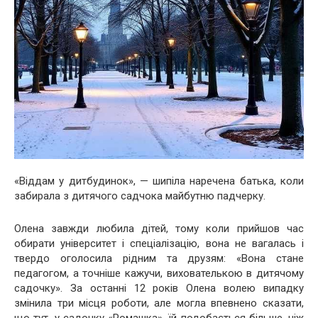
«Віддам у дитбудинок», — шипіла наречена батька, коли
забирала з дитячого садчока майбутню падчерку.
Олена завжди любила дітей, тому коли прийшов час
обирати університет і спеціалізацію, вона не вагалась і
твердо оголосила рідним та друзям: «Вона стане
педагогом, а точніше кажучи, вихователькою в дитячому
садочку». За останні 12 років Олена волею випадку
змінила три місця роботи, але могла впевнено сказати,
що тут, у садочку «Ромашка», їй подобається більше, ніж