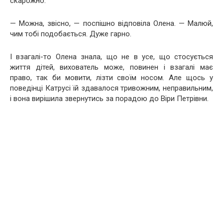
скарожно.
— Можна, звісно, — поспішно відповіла Олена. — Малюй,
чим тобі подобається. Дуже гарно.
І взагалі-то Олена знала, що не в усе, що стосується
життя дітей, вихователь може, повинен і взагалі має
право, так би мовити, лізти своїм носом. Але щось у
поведінці Катрусі їй здавалося тривожним, неправильним,
і вона вирішила звернутись за порадою до Віри Петрівни.