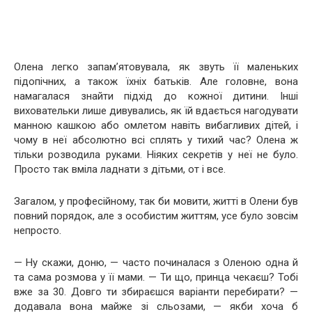
Олена легко запам’ятовувала, як звуть її маленьких
підопічних, а також їхніх батьків. Але головне, вона
намагалася знайти підхід до кожної дитини. Інші
виховательки лише дивувались, як їй вдається нагодувати
манною кашкою або омлетом навіть вибагливих дітей, і
чому в неї абсолютно всі сплять у тихий час? Олена ж
тільки розводила руками. Ніяких секретів у неї не було.
Просто так вміла ладнати з дітьми, от і все.
Загалом, у професійному, так би мовити, житті в Олени був
повний порядок, але з особистим життям, усе було зовсім
непросто.
— Ну скажи, доню, — часто починалася з Оленою одна й
та сама розмова у її мами. — Ти що, принца чекаєш? Тобі
вже за 30. Довго ти збираєшся варіанти перебирати? —
додавала вона майже зі сльозами, — якби хоча б