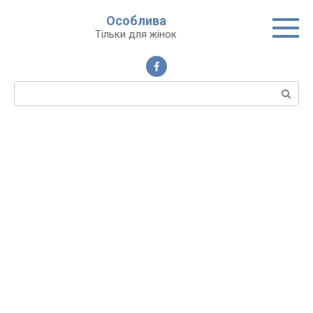
Перейти
Особлива
до
Тільки для жінок
вмісту
Пошук: