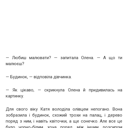
— Любиш малювати? — запитала Олена. — А що ти
малюєш?
— Будинок, — відповіла дівчинка.
— Як цікаво, — скрикнула Олена й придивилась на
картинку.
Для свого віку Катя володіла олівцем непогано. Вона
зобразила і будинок, схожий трохи на палац, і дерево
поряд з ним, і навіть квіточки, а ще сонечко. Але все це
було чорно-білим, хоча поряд, між іншим, розсипом