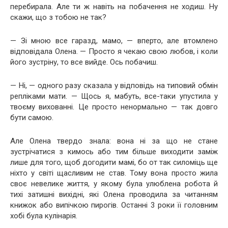
перебирала. Але ти ж навіть на побачення не ходиш. Ну
скажи, що з тобою не так?
— Зі мною все гаразд, мамо, — вперто, але втомлено
відповідала Олена. — Просто я чекаю свою любов, і коли
його зустріну, то все вийде. Ось побачиш.
— Ні, — одного разу сказала у відповідь на типовий обмін
репліками мати. — Щось я, мабуть, все-таки упустила у
твоєму вихованні. Це просто ненормально — так довго
бути самою.
Але Олена твердо знала: вона ні за що не стане
зустрічатися з кимось або тим більше виходити заміж
лише для того, щоб догодити мамі, бо от так силоміць ще
ніхто у світі щасливим не став. Тому вона просто жила
своє невелике життя, у якому була улюблена робота й
тихі затишні вихідні, які Олена проводила за читанням
книжок або випічкою пирогів. Останні 3 роки її головним
хобі була кулінарія.