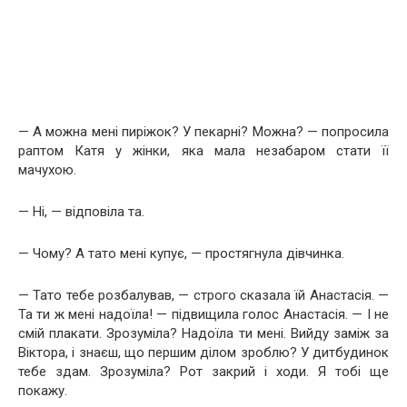
— А можна мені пиріжок? У пекарні? Можна? — попросила
раптом Катя у жінки, яка мала незабаром стати її
мачухою.
— Ні, — відповіла та.
— Чому? А тато мені купує, — простягнула дівчинка.
— Тато тебе розбалував, — строго сказала їй Анастасія. —
Та ти ж мені надоїла! — підвищила голос Анастасія. — І не
смій плакати. Зрозуміла? Надоїла ти мені. Вийду заміж за
Віктора, і знаєш, що першим ділом зроблю? У дитбудинок
тебе здам. Зрозуміла? Рот закрий і ходи. Я тобі ще
покажу.