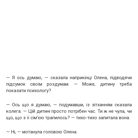
— Я ось думаю, — сказала наприкінці Олена, підводячи
підсумок своїм роздумам. — Може, дитину треба
показати психологу?
— Ось що я думаю, — подумавши, із зітханням сказала
колега. — Цій дитині просто потрібен час. Ти ж не чула, чи
що, що з її сім’єю трапилось? — тихо-тихо запитала вона.
— Ні, — мотанула головою Олена.