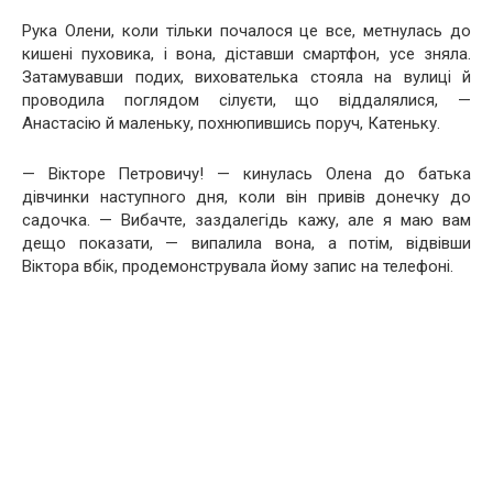
Рука Олени, коли тільки почалося це все, метнулась до
кишені пуховика, і вона, діставши смартфон, усе зняла.
Затамувавши подих, вихователька стояла на вулиці й
проводила поглядом сілуєти, що віддалялися, —
Анастасію й маленьку, похнюпившись поруч, Катеньку.
— Вікторе Петровичу! — кинулась Олена до батька
дівчинки наступного дня, коли він привів донечку до
садочка. — Вибачте, заздалегідь кажу, але я маю вам
дещо показати, — випалила вона, а потім, відвівши
Віктора вбік, продемонструвала йому запис на телефоні.