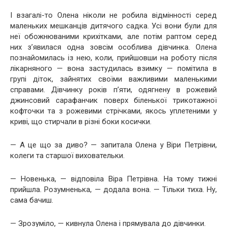
І взагалі-то Олена ніколи не робила відмінності серед
маленьких мешканців дитячого садка. Усі вони були для
неї обожнюваними крихітками, але потім раптом серед
них з’явилася одна зовсім особлива дівчинка. Олена
познайомилась із нею, коли, прийшовши на роботу після
лікарняного — вона застудилась взимку — помітила в
групі діток, зайнятих своїми важливими маленькими
справами. Дівчинку років п’яти, одягнену в рожевий
джинсовий сарафанчик поверх біленької трикотажної
кофточки та з рожевими стрічками, якось уплетеними у
криві, що стирчали в різні боки косички.
— А це що за диво? — запитала Олена у Віри Петрівни,
колеги та старшої виховательки.
— Новенька, — відповіла Віра Петрівна. На тому тижні
прийшла. Розумненька, — додала вона. — Тільки тиха. Ну,
сама бачиш.
— Зрозуміло, — кивнула Олена і прямувала до дівчинки.