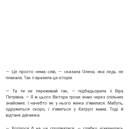
— Це просто нема слів, — сказала Олена, яка ледь не
плакала. Так її вразила ця історія.
— Та ти не переживай так, — підбадьорила її Віра
Петрівна. — Я ж цього Віктора трохи знаю через спільних
знайомих. І начебто як у нього жінка з’явилася. Мабуть,
одружиться скоро, і з’явиться у Катрусі мама. Тоді й
відтане дівчинка.
— Хотілося б на це сподіватися, — слабко усміхнулась