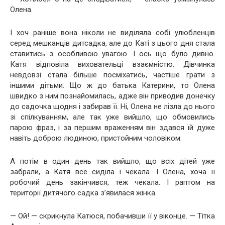
Олена.
І хоч раніше вона ніколи не виділяла собі улюбленців
серед мешканців дитсадка, але до Каті з цього дня стала
ставитись з особливою увагою. І ось що було дивно.
Катя відповіла виховательці взаємністю. Дівчинка
невдовзі стала більше посміхатись, частіше грати з
іншими дітьми. Що ж до батька Катерини, то Олена
швидко з ним познайомилась, адже він приводив донечку
до садочка щодня і забирав її. Ні, Олена не лізла до нього
зі спілкуванням, але так уже вийшло, що обмовились
парою фраз, і за першим враженням він здався їй дуже
навіть доброю людиною, пристойним чоловіком.
А потім в один день так вийшло, що всіх дітей уже
забрали, а Катя все сиділа і чекала. І Олена, хоча її
робочий день закінчився, теж чекала. І раптом на
території дитячого садка з’явилася жінка.
— Ой! — скрикнула Катюся, побачивши її у віконце. — Тітка