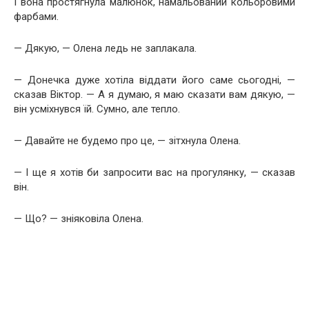
І вона простягнула малюнок, намальований кольоровими
фарбами.
— Дякую, — Олена ледь не заплакала.
— Донечка дуже хотіла віддати його саме сьогодні, —
сказав Віктор. — А я думаю, я маю сказати вам дякую, —
він усміхнувся їй. Сумно, але тепло.
— Давайте не будемо про це, — зітхнула Олена.
— І ще я хотів би запросити вас на прогулянку, — сказав
він.
— Що? — зніяковіла Олена.