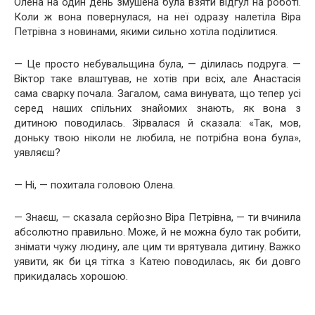
Олена на один день змушена була взяти відгул на роботі.
Коли ж вона повернулася, на неї одразу налетіла Віра
Петрівна з новинами, якими сильно хотіла поділитися.
— Це просто небувальщина була, — ділилась подруга. —
Віктор таке влаштував, не хотів при всіх, але Анастасія
сама сварку почала. Загалом, сама винувата, що тепер усі
серед наших спільних знайомих знають, як вона з
дитиною поводилась. Зірвалася й сказала: «Так, мов,
доньку твою ніколи не любила, не потрібна вона була»,
уявляєш?
— Ні, — похитала головою Олена.
— Знаєш, — сказала серйозно Віра Петрівна, — ти вчинила
абсолютно правильно. Може, й не можна було так робити,
знімати чужу людину, але цим ти врятувала дитину. Важко
уявити, як би ця тітка з Катею поводилась, як би довго
прикидалась хорошою.