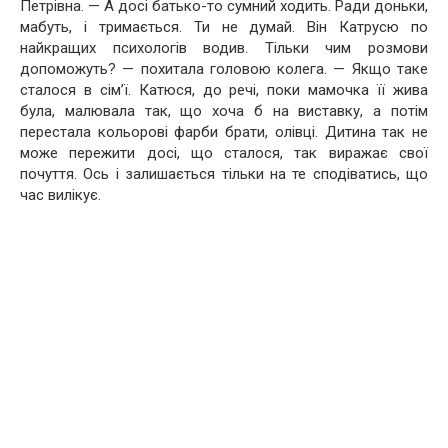
Петрівна. — А досі батько-то сумний ходить. Ради доньки,
мабуть, і тримається. Ти не думай. Він Катрусю по
найкращих психологів водив. Тільки чим розмови
допоможуть? — похитала головою колега. — Якщо таке
сталося в сім’ї. Катюся, до речі, поки мамочка її жива
була, малювала так, що хоча б на виставку, а потім
перестала кольорові фарби брати, олівці. Дитина так не
може пережити досі, що сталося, так виражає свої
почуття. Ось і залишається тільки на те сподіватись, що
час вилікує.