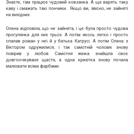
Знаєте, там працює чудовий ковзанка. А ще варять таку
каву і смажать такі пончики… Якщо ви, звісно, не зайняті
на вихідних.
Олена відповіла, що не зайнята, і це була просто чудова
прогулянка для них трьох. А потім якось легко і просто
спалав роман у неї й у батька Катрусі. А потім Олена з
Віктором одружилися, і так самотній чоловік знову
повірив у любов. Самотня жінка знайшла своє
довгоочікуване щастя, а одна крихітка знову почала
малювати всіма фарбами.