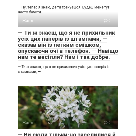
— Ну, тепер я знаю, де ти тренуєшся. Будеш мене тут
часто бачити… —
Життя
0
— Ти ж знаєш, що я не прихильник
усіх цих паперів із штампами, —
сказав він із легким смішком,
опускаючи очі в телефон. — Навіщо
нам те весілля? Нам і так добре.
— Ти ж знаєш, що я не прихильник усіх цих паперів із
штампами, —
Життя
0
— Ви сюди тільки-но заселилися й