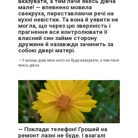
вказувати, а тим паче якесь дівча
мале! — впевнено мовила
свекруха, переставляючи речі на
кухні невістки. Та вона й уявити не
могла, що через цю зверхність і
прагнення все контролювати її
власний син займе сторону
дружини й назавжди зачинить за
собою двері матері.
— У моєму домі мені ніхто не буде вказувати, а тим паче
якесь дівча
Життя
0
— Поклади телефон! Грошей на
ремонт лазні не буде. І взагалі