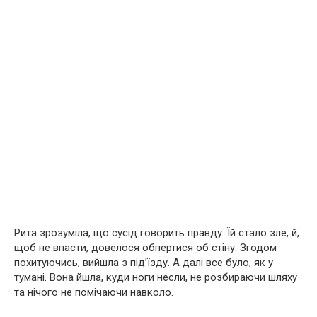
Рита зрозуміла, що сусід говорить правду. Їй стало злe, й,
щоб не впасти, довелося обпертися об стіну. Згодом
похитуючись, вийшла з під’їзду. А далі все було, як у
тумані. Вона йшла, куди ноги несли, не розбираючи шляху
та нічого не помічаючи навколо.