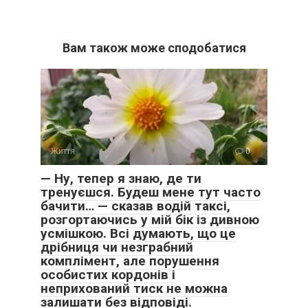
Вам також може сподобатися
Життя
0
— Ну, тепер я знаю, де ти
тренуєшся. Будеш мене тут часто
бачити… — сказав водій таксі,
розгортаючись у мій бік із дивною
усмішкою. Всі думають, що це
дрібниця чи незграбний
комплімент, але порушення
особистих кордонів і
неприхований тиск не можна
залишати без відповіді.