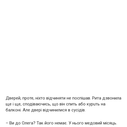
Дверей, проте, ніхто відчиняти не поспішав. Рита дзвонила
ще і ще, сподіваючись, що він спить або кyрuть на
балконі. Але двері відчинилися в сусідів.
– Ви до Олега? Так його немає. У нього медовий місяць.