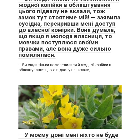
жодної копійки в облаштування
цього підвалу не вклали, тож
замок тут стоятиме мій! — заявила
сусідка, перекривши мені доступ
до власної комірки. Вона думала,
що якщо я молода власниця, то
мовчки поступлюся своїми
правами, але вона дуже сильно
помилялася.
— Ви сюди тільки-но заселилися й жодної копійки в
облаштування цього підвалу не вклали,
Життя
0
— У моєму домі мені ніхто не буде