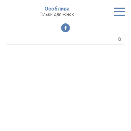
Перейти
Особлива
до
Тільки для жінок
вмісту
Пошук: