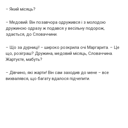
– Який місяць?
– Медовий. Він позавчора одружився і з молодою
дружиною одразу ж подався у весільну подорож,
здається, до Словаччини.
– Що за дyрниці! – широко розкрила очі Маргарита. – Це
що, розіграш? Дружина, медовий місяць, Словаччина.
Жартуєте, мабуть?
– Дівчино, які жарти! Він сам заходив до мене – все
вихвалявся, що багату вдалося підчепити.