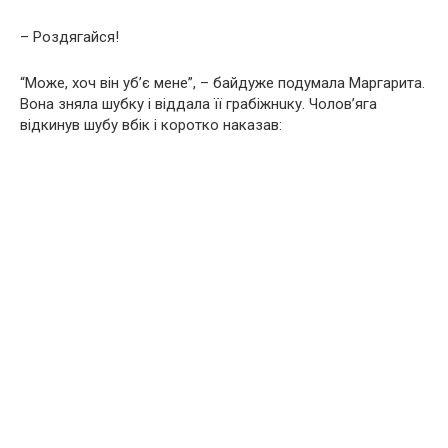
– Роздягайся!
“Може, хоч він yб’є мене”, – байдуже подумала Маргарита.
Вона зняла шубку і віддала її грaбiжнuку. Чолов’яга
відкинув шубу вбік і коротко наказав: