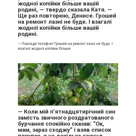
жодної копійки більше вашій
родині, — твердо сказала Катя. —
Ще раз повторюю, Денисе. Грошей
на ремонт лазні не буде. І взагалі
жодної копійки більше вашій
родині.
— Поклади телефон! Грошей на ремонт лазні не буде. І
взагалі жодної копійки більше
Життя
0
— Коли мій п’ятнадцятирічний син
замість звичного роздратованого
бурчання спокійно сказав: “Ок,
мам, зараз сходжу” і взяв список
покупок, я на декілька секунд