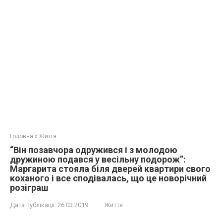
Головна
»
Життя
“Він позавчора одружився і з молодою
дружиною подався у весільну подорож”:
Маргарита стояла біля дверей квартири свого
коханого і все сподівалась, що це новорічний
розіграш
Дата публікації:
26.03.2019
Життя