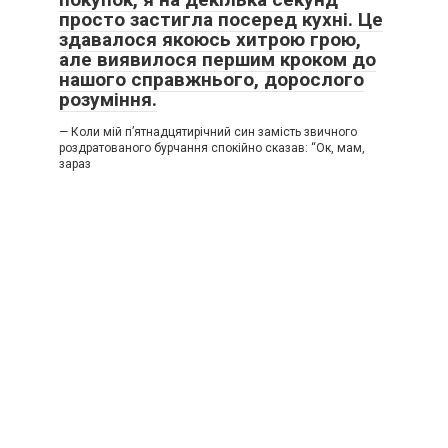
просто застигла посеред кухні. Це
здавалося якоюсь хитрою грою,
але виявилося першим кроком до
нашого справжнього, дорослого
розуміння.
— Коли мій п’ятнадцятирічний син замість звичного
роздратованого бурчання спокійно сказав: “Ок, мам,
зараз