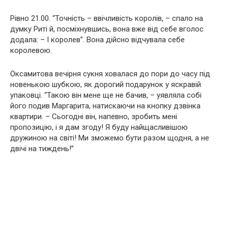
Рівно 21.00. “Точність – ввічливість королів, – спало на
думку Риті й, посміхнувшись, вона вже від себе вголос
додала: – І королев”. Вона дійсно відчувала себе
королевою.
Оксамитова вечірня сукня ховалася до пори до часу під
новенькою шубкою, як дорогий подарунок у яскравій
упаковці. “Такою він мене ще не бачив, – уявляла собі
його подив Маргарита, натискаючи на кнопку дзвінка
квартири. – Сьогодні він, напевно, зробить мені
пропозицію, і я дам згоду! Я буду найщасливішою
дружиною на світі! Ми зможемо бути разом щодня, а не
двічі на тиждень!”